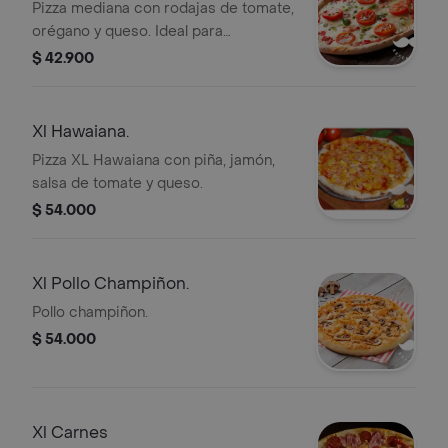
Pizza mediana con rodajas de tomate,
orégano y queso. Ideal para
compartir.
$ 42.900
Xl Hawaiana.
Pizza XL Hawaiana con piña, jamón,
salsa de tomate y queso.
$ 54.000
Xl Pollo Champiñon.
Pollo champiñon.
$ 54.000
Xl Carnes