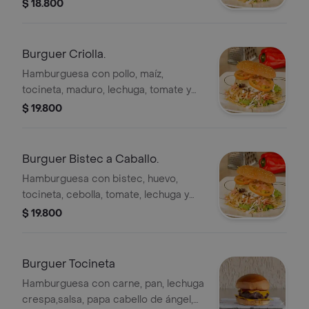
frijoles, pico de gallo y papas fritas.
$ 18.800
Burguer Criolla.
Hamburguesa con pollo, maíz,
tocineta, maduro, lechuga, tomate y
papas fritas.
$ 19.800
Burguer Bistec a Caballo.
Hamburguesa con bistec, huevo,
tocineta, cebolla, tomate, lechuga y
papas fritas.
$ 19.800
Burguer Tocineta
Hamburguesa con carne, pan, lechuga
crespa,salsa, papa cabello de ángel,