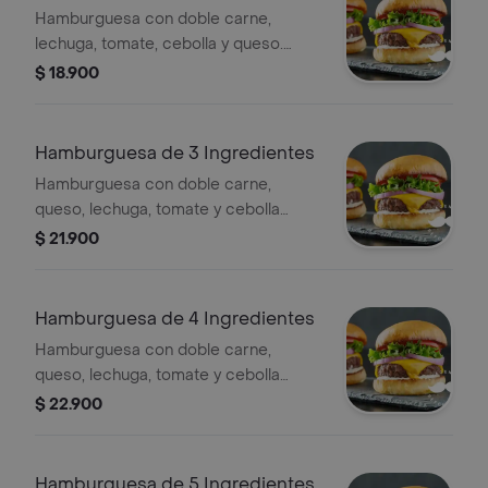
Hamburguesa con doble carne,
lechuga, tomate, cebolla y queso.
Incluye 2 ingredientes adicionales a
$ 18.900
elegir.
Hamburguesa de 3 Ingredientes
Hamburguesa con doble carne,
queso, lechuga, tomate y cebolla
morada. Incluye 3 ingredientes
$ 21.900
adicionales a elegir.
Hamburguesa de 4 Ingredientes
Hamburguesa con doble carne,
queso, lechuga, tomate y cebolla
morada. Incluye 4 ingredientes
$ 22.900
adicionales a elegir.
Hamburguesa de 5 Ingredientes