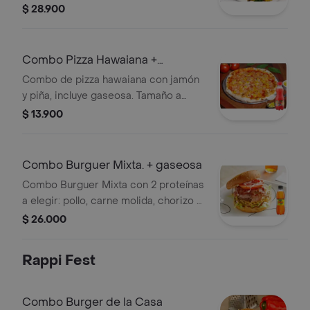
queso, pico de gallo, carne, frijol,
$ 28.900
jalapeños + Jugos
Mora/Mango/Lulo/Tropical.
Combo Pizza Hawaiana +
gaseosa
Combo de pizza hawaiana con jamón
y piña, incluye gaseosa. Tamaño a
elegir.
$ 13.900
Combo Burguer Mixta. + gaseosa
Combo Burguer Mixta con 2 proteínas
a elegir: pollo, carne molida, chorizo o
tocineta. Incluye maíz, maduro en
$ 26.000
trozos, lechuga, tomate y gaseosa.
Rappi Fest
Combo Burger de la Casa