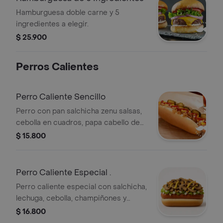
Hamburguesa doble carne y 5
ingredientes a elegir.
$ 25.900
Perros Calientes
Perro Caliente Sencillo
Perro con pan salchicha zenu salsas,
cebolla en cuadros, papa cabello de
ángel y queso.
$ 15.800
Perro Caliente Especial .
Perro caliente especial con salchicha,
lechuga, cebolla, champiñones y
mostaza. Opciones adicionales: pollo,
$ 16.800
carne, chorizo, tocineta, champiñón o