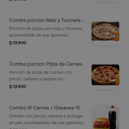
Combo porcion Maíz y Tocineta +
gaseosa
Porción de pizza con maíz y tocineta,
acompañada de una gaseosa
Colombiana.
$ 13.900
Combo porcion Pizza de Carnes
+ gaseosa
Porción de pizza de carnes con
jamón, cabano y pepperoni,
acompañada de una gaseosa
$ 13.900
Colombiana.
Combo Xl Carnes + Gaseosa 15
Combo con jamón, cabano y lechuga
en pan, acompañado de una gaseosa