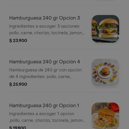
Hamburguesa 240 gr Opcion 3
Ingredientes a escoger 3 opciones
pollo, carne, chorizo, tocineta, jamon,
maiz, frijol, pico de gallo, huevo,
$ 23.900
maduro, chicharron, jalapeños o
queso.
Hamburguesa 240 gr Opción 4
Hamburguesa de 240 gr con opción
de 4 ingredientes: pollo, carne,
chorizo, tocineta, jamón, maíz, frijol,
$ 25.900
pico de gallo, huevo, maduro,
chicharrón, champiñón, jalapeños o
queso.
Hamburguesa 240 gr Opcion 1
Ingredientes a escoger 1 opcion
,pollo, carne, chorizo, tocineta, jamon,
maiz, frijol, pico de gallo, huevo,
$ 19.800