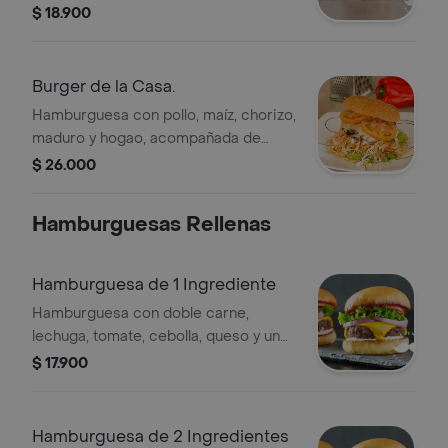
rodajas de tomate y doble queso y
$ 18.900
tocineta. 150 gr.
Burger de la Casa.
Hamburguesa con pollo, maíz, chorizo,
maduro y hogao, acompañada de
lechuga, tomate y papas fritas.
$ 26.000
Hamburguesas Rellenas
Hamburguesa de 1 Ingrediente
Hamburguesa con doble carne,
lechuga, tomate, cebolla, queso y un
ingrediente a elegir.
$ 17.900
Hamburguesa de 2 Ingredientes