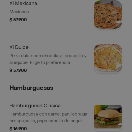
Xl Mexicana.
Mexicana.
$ 57.900
Xl Dulce...
Pizza dulce con chocolate, bocadillo y
arequipe. Elige tu preferencia.
$ 57.900
Hamburguesas
Hamburguesa Clasica.
Hamburguesa con carne, pan, lechuga
crespa,salsa, papa cabello de angel,
queso y rodajas de tomate. 150 gr.
$ 16.900