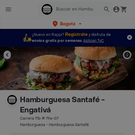
Bogotá
Regístrate
¿Nuevo en Rappi?
y disfruta de
envíos gratis por semanas
Aplican TyC
Hamburguesa Santafé -
Engativá
Carrera 71b # 79a-07
Hamburguesa - Hamburguesa Santafé