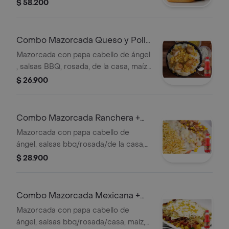
de 1,5 litros.
$ 58.200
Combo Mazorcada Queso y Pollo
+ Jugo Hit
Mazorcada con papa cabello de ángel
, salsas BBQ, rosada, de la casa, maíz
tierno, queso y pollo. + Mora, mango,
$ 26.900
lulo y tropical.
Combo Mazorcada Ranchera +
Jugo Hit
Mazorcada con papa cabello de
ángel, salsas bbq/rosada/de la casa,
maíz tierno, queso, chorizo, tocineta +
$ 28.900
Jugos Mora/Mango/Lulo/Tropical
Combo Mazorcada Mexicana +
Jugo Hit
Mazorcada con papa cabello de
ángel, salsas bbq/rosada/casa, maíz,