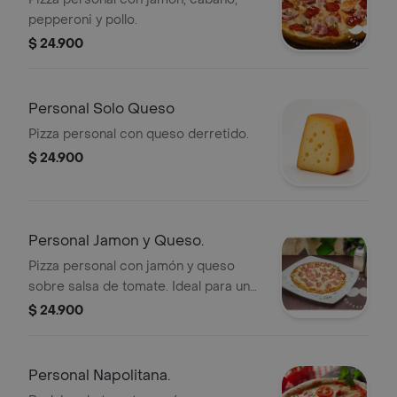
pepperoni y pollo.
$ 24.900
Personal Solo Queso
Pizza personal con queso derretido.
$ 24.900
Personal Jamon y Queso.
Pizza personal con jamón y queso
sobre salsa de tomate. Ideal para una
porción individual.
$ 24.900
Personal Napolitana.