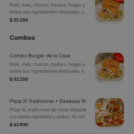
Pollo, maíz, chorizo, maduro, hogao y
todos sus ingredientes habituales. y
acompañado de una gaseosa de 250
$ 32.250
ml
Combos
Combo Burger de la Casa
Pollo, maíz, chorizo, maduro, hogao y
todos sus ingredientes habituales. y
acompañado de una gaseosa de 250
$ 32.250
ml
Pizza Xl Tradicional + Gaseosa 15
Pizza XL tradicional de masa delgada
con pasta napolitana y queso, 45 cm
de diámetro, acompañada de una
$ 63.900
gaseosa de 1.5 litros.