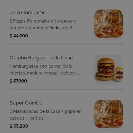
para Compartir
2 Pizzas Personales con queso y
pepperoni, acompañadas de 2
bebidas.
$ 44.900
Combo Burguer de la Casa
Hamburguesa con carne, maíz,
chorizo, maduro, hogao, lechuga,
tomate, cebolla y queso en pan con
$ 37.900
ajonjolí.
Super Combo
2 Mazorcadas de la casa + papa en
cascos + bebida.
$ 53.200