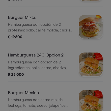
maduro, chicharron, champiñon, o
queso.
Burguer Mixta.
Hamburguesa con opción de 2
proteínas: pollo, carne molida, chorizo
o tocineta. Incluye maíz, maduro,
$ 19.800
lechuga, tomate y salsas.
Hamburguesa 240 Opcion 2
Hamburguesa con opción de 2
ingredientes: pollo, carne, chorizo,
tocineta, jamón, maíz, frijol, huevo,
$ 23.000
maduro, chicharrón, champiñón,
jalapeños o queso. Incluye lechuga,
tomate y salsas.
Burguer Mexico.
Hamburguesa con carne molida,
lechuga, tomate, queso, jalapeños,