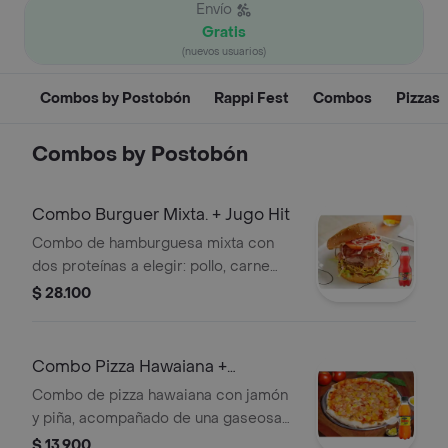
Envío
Gratis
(nuevos usuarios)
Combos by Postobón
Rappi Fest
Combos
Pizzas
Combos by Postobón
Combo Burguer Mixta. + Jugo Hit
Combo de hamburguesa mixta con
dos proteínas a elegir: pollo, carne
molida, chorizo o tocineta. Incluye
$ 28.100
lechuga, tomate y papas.
Acompañado de un Jugo Hit de mora,
mango, lulo o tropical.
Combo Pizza Hawaiana +
gaseosa 250
Combo de pizza hawaiana con jamón
y piña, acompañado de una gaseosa
de 250 ml.
$ 13.900