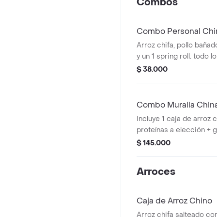
Combos
Combo Personal Chi
Arroz chifa, pollo bañad
y un 1 spring roll. todo 
para una comida complet
$ 38.000
(peso 300g aprox).
Combo Muralla China
Incluye 1 caja de arroz ch
proteínas a elección + g
1300g aprox).
$ 145.000
Arroces
Caja de Arroz Chino
Arroz chifa salteado con