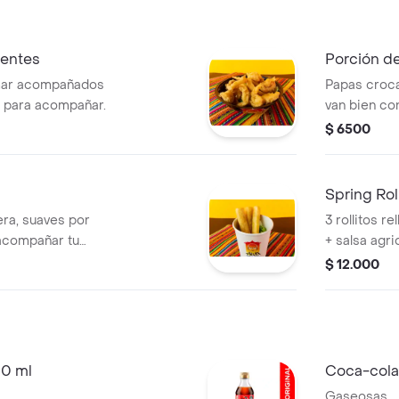
ientes
Porción d
mar acompañados
Papas croca
al para acompañar.
van bien con
$ 6500
Spring Rol
ra, suaves por
3 rollitos r
 acompañar tu
+ salsa agri
sabroso pa
$ 12.000
00 ml
Coca-cola
Gaseosas