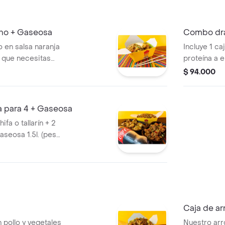
no + Gaseosa
Combo dra
o en salsa naranja
Incluye 1 caj
lo que necesitas
proteína a 
a y deliciosa.
personales.
$ 94.000
 para 4 + Gaseosa
ifa o tallarín + 2
aseosa 1.5l. (peso
Caja de ar
 pollo y vegetales
Nuestro arr