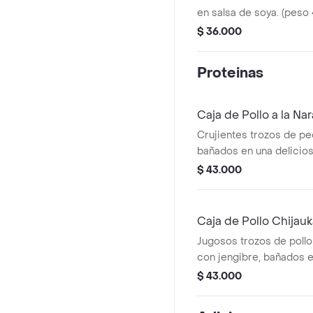
en salsa de soya. (peso
$ 36.000
Proteinas
Caja de Pollo a la Nar
Crujientes trozos de pe
bañados en una delicios
de naranja. un clásico l
$ 43.000
frescura. (peso 400g ap
Caja de Pollo Chijau
Jugosos trozos de pollo
con jengibre, bañados e
salsa ostión. (peso 400g
$ 43.000