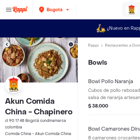
Bogotá
¿Nuevo en Rap
Rappi
Restaurantes a Dom
Bowls
Bowl Pollo Naranja
Cubos de pollo rebosad
salsa de naranja artes
Akun Comida
con arroz chifa y vegeta
$ 38.000
China - Chapinero
clásico que no falla. (p
cl 90 17 48 Bogotá cundinamarca
colombia
Bowl Camarones Din
Comida China - Akun Comida China
8 camarones crocantes