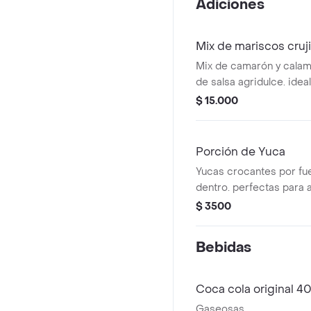
Adiciones
Mix de mariscos cruj
Mix de camarón y cala
de salsa agridulce. ide
$ 15.000
Porción de Yuca
Yucas crocantes por fue
dentro. perfectas para
combo.
$ 3500
Bebidas
Coca cola original 4
Gaseosas