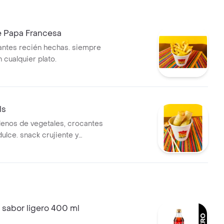
e Papa Francesa
ntes recién hechas. siempre
 cualquier plato.
ls
ellenos de vegetales, crocantes
dulce. snack crujiente y
ra empezar
 sabor ligero 400 ml