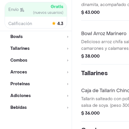
dinamita, acompañado de
Gratis
Envío
vegetales frescos. expl
$ 43.000
(nuevos usuarios)
cada bocado. (peso 450
Calificación
4.3
Bowl Arroz Marinero
Bowls
Delicioso arroz chifa s
Tallarines
camarones y calamares
filete de pescado apana
$ 38.000
Combos
wok. (peso 400g aprox).
Arroces
Tallarines
Proteinas
Caja de Tallarin Chin
Adiciones
Tallarín salteado con po
salsa de soya. (peso 30
Bebidas
$ 36.000