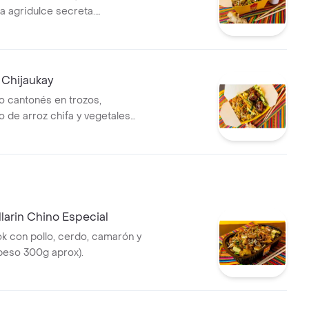
a agridulce secreta.
de arroz chifa y vegetales
eso 450g aprox).
 Chijaukay
ilo cantonés en trozos,
de arroz chifa y vegetales
jiente por fuera, jugoso por
so 450g aprox).
llarin Chino Especial
wok con pollo, cerdo, camarón y
(peso 300g aprox).