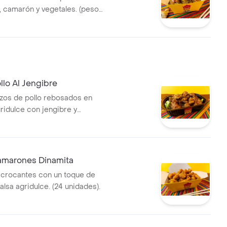
o, camarón y vegetales. (peso
.
llo Al Jengibre
zos de pollo rebosados en
ridulce con jengibre y
 champiñones. un plato
con el toque picante justo
tar los sentidos. (peso 400g
amarones Dinamita
crocantes con un toque de
alsa agridulce. (24 unidades).