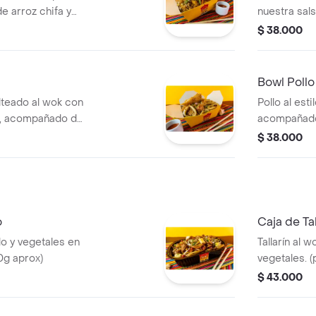
 arroz chifa y
nuestra sals
osión de sabor en
acompañado 
$ 38.000
g aprox).
frescos. (p
Bowl Pollo
alteado al wok con
Pollo al est
, acompañado de
acompañado 
do. el mar en un
frescos. cru
$ 38.000
dentro. (pe
o
Caja de Ta
llo y vegetales en
Tallarín al 
0g aprox)
vegetales. 
$ 43.000