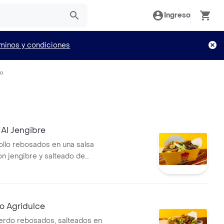
Ingreso
minos y condiciones
io
 Al Jengibre
llo rebosados en una salsa
on jengibre y salteado de
s, acompañado con arroz
tales frescos. sabor oriental
ibrado. (peso 450g aprox).
o Agridulce
erdo rebosados, salteados en