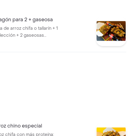
gón para 2 + gaseosa
a de arroz chifa o tallarín + 1
elección + 2 gaseosas
 (peso 900g aprox).
roz chino especial
oz chifa con más proteína: