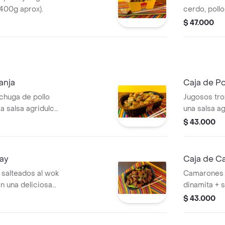
 400g aprox).
cerdo, poll
400g aprox)
$ 47.000
anja
Caja de Po
chuga de pollo
Jugosos tro
a salsa agridulce
una salsa ag
leno de sabor y
salteado de
$ 43.000
rox).
aromático, 
para desper
aprox).
kay
Caja de C
 salteados al wok
Camarones 
n una deliciosa
dinamita + s
 aprox).
$ 43.000