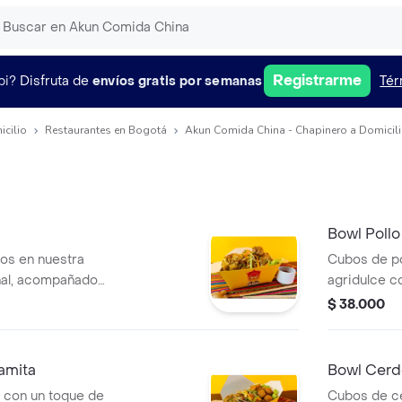
Registrarme
pi?
Disfruta de
envíos gratis por semanas
Tér
icilio
Restaurantes en Bogotá
Akun Comida China - Chapinero a Domicil
Bowl Pollo
os en nuestra
Cubos de po
anal, acompañado
agridulce c
les frescos. un
champiñone
$ 38.000
eso 450g aprox).
chifa y vege
puro y equil
amita
Bowl Cerd
 con un toque de
Cubos de c