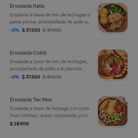
con vinagreta césar.
Ensalada Italia
Ensalada a base de mix de lechugas y
pasta penne, acompañada de pollo a
la plancha, brócoli rostizado, tomate
-5%
$ 37.550
$ 39.500
chonto y galletas de parmesano.
recomendada con vinagreta pesto.
Ensalada Cobb
Ensalada a base de mix de lechugas,
acompañada de pollo a la plancha,
tomate chonto, huevo duro, tocineta,
-5%
$ 37.550
$ 39.500
aguacate, cebolla encurtida con
trocitos de jalapeño y maíz tierno.
recomendada con vinagreta
Ensalada Tex Mex
mediterránea.
Ensalada a base de lechuga con pollo
finas hierbas, queso mozzarella, pico
de gallo, aguacate, totopos triturados
$ 28.900
y vinagreta a elección.