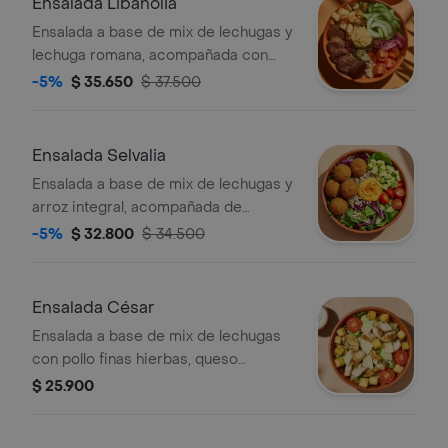
Ensalada Libanolia
Ensalada a base de mix de lechugas y
lechuga romana, acompañada con
falafel (5 unds), hummus de garbanzo,
-5%
$ 35.650
$ 37.500
queso feta, tomate cherry, pepino,
crutones y cebolla encurtida con
trocitos de jalapeño. recomendada
Ensalada Selvalia
con vinagreta libanesa.
Ensalada a base de mix de lechugas y
arroz integral, acompañada de
albóndigas de berenjena (5 unds),
-5%
$ 32.800
$ 34.500
tomate cherry, aguacate y dip de
pimenton. recomendada con
vinagreta balsámica
Ensalada César
Ensalada a base de mix de lechugas
con pollo finas hierbas, queso
parmesano, tomate, crutones y
$ 25.900
vinagreta a elección.