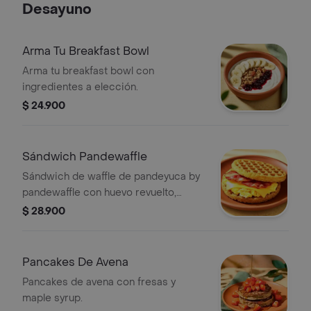
Desayuno
Arma Tu Breakfast Bowl
Arma tu breakfast bowl con
ingredientes a elección.
$ 24.900
Sándwich Pandewaffle
Sándwich de waffle de pandeyuca by
pandewaffle con huevo revuelto,
queso cheddar y tocineta crocante.
$ 28.900
Pancakes De Avena
Pancakes de avena con fresas y
maple syrup.