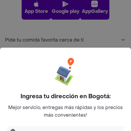
App Store
Google play
AppGallery
Pide tu comida favorita cerca de ti
Categorías
Únete a Rappi
Sobre Rappi
Ingresa tu dirección en Bogotá:
Mejor servicio, entregas más rápidas y los precios
Facebook
Twitter
Instagram
más convenientes!
©
2026
Rappi Inc. All rights reserved.