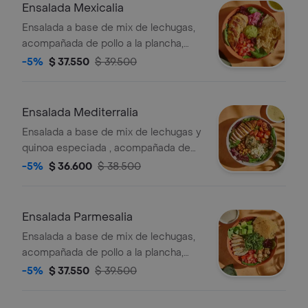
Ensalada Mexicalia
Ensalada a base de mix de lechugas,
acompañada de pollo a la plancha,
tomate chonto, cebolla encurtida con
-5%
$ 37.550
$ 39.500
trocitos de jalapeño, totopos, maiz,
guacamole y cilantro. recomendada
con vinagreta de jalapeños.
Ensalada Mediterralia
Ensalada a base de mix de lechugas y
quinoa especiada , acompañada de
pollo a la plancha, tomate cherry,
-5%
$ 36.600
$ 38.500
queso feta, dip de berenjena y
garbanzos crocantes. recomendada
con vinagreta mediterránea.
Ensalada Parmesalia
Ensalada a base de mix de lechugas,
acompañada de pollo a la plancha,
kale picado, tomate chonto, aguacate,
-5%
$ 37.550
$ 39.500
galletas de parmesano, hummus de
pimenton y crutones. recomendada