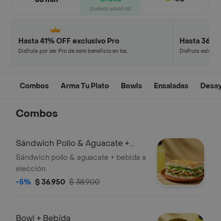
(nuevos usuarios)
Hasta 41% OFF exclusivo Pro
Hasta 36% 
Disfruta por ser Pro de este beneficio en los
Disfruta este de
restaurantes y tiendas más top.
en minutos.
Combos
Arma Tu Plato
Bowls
Ensaladas
Desa
Combos
Sándwich Pollo & Aguacate +
Bebida
Sándwich pollo & aguacate + bebida a
elección.
-5%
$ 36.950
$ 38.900
Bowl + Bebida