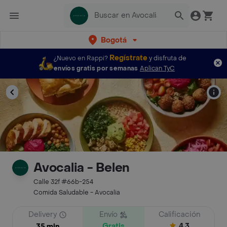
Bogotá
Regístrate
¿Nuevo en Rappi?
y disfruta de
envíos gratis por semanas
Aplican TyC
Avocalia - Belen
Calle 32f #66b-254
Comida Saludable - Avocalia
Delivery
Envío
Calificación
Gratis
4.3
35 min