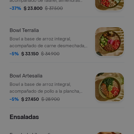
acompañado de falafel, almendras
fileteadas, tomate chonto, pepino,
-37%
$ 23.800
$ 37.500
hummus y perejil.
Bowl Terralia
Bowl a base de arroz integral,
acompañado de carne desmechada,
tomate chonto, aguacate, cebolla
-5%
$ 33.150
$ 34.900
encurtida con trocitos de jalapeño,
brócoli rostizado y cilantro.
Bowl Artesalia
Bowl a base de arroz integral,
acompañado de pollo a la plancha,
kale, maiz tierno, tomate chonto,
-5%
$ 27.450
$ 28.900
guacamole y cilantro.
Ensaladas