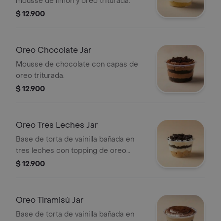
mousse de limón y oreo triturada.
$ 12.900
Oreo Chocolate Jar
Mousse de chocolate con capas de
oreo triturada.
$ 12.900
Oreo Tres Leches Jar
Base de torta de vainilla bañada en
tres leches con topping de oreo
triturada.
$ 12.900
Oreo Tiramisú Jar
Base de torta de vainilla bañada en