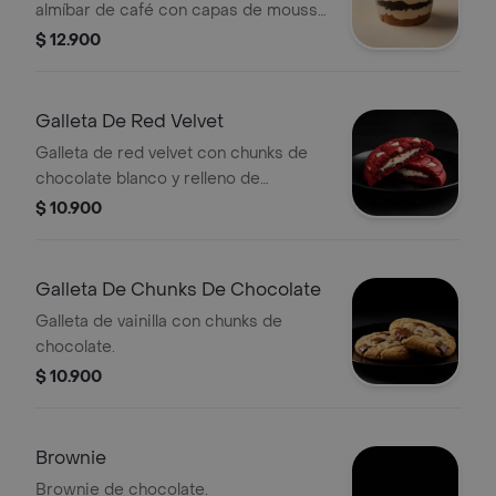
almíbar de café con capas de mousse
de tiramisú y oreo.
$ 12.900
Galleta De Red Velvet
Galleta de red velvet con chunks de
chocolate blanco y relleno de
cheesecake.
$ 10.900
Galleta De Chunks De Chocolate
Galleta de vainilla con chunks de
chocolate.
$ 10.900
Brownie
Brownie de chocolate.