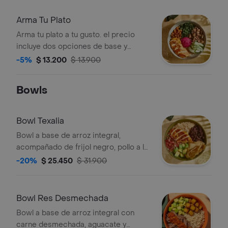
Arma Tu Plato
Arma tu plato a tu gusto. el precio
incluye dos opciones de base y
vinagreta
-5%
$ 13.200
$ 13.900
Bowls
Bowl Texalia
Bowl a base de arroz integral,
acompañado de frijol negro, pollo a la
plancha, aguacate, pico de gallo y
-20%
$ 25.450
$ 31.900
totopos.
Bowl Res Desmechada
Bowl a base de arroz integral con
carne desmechada, aguacate y