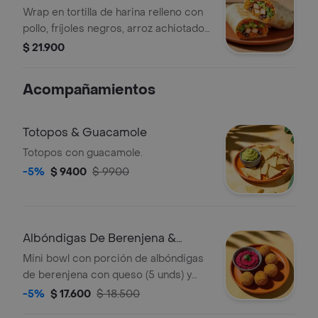
Wrap en tortilla de harina relleno con
pollo, fríjoles negros, arroz achiotado,
queso mozzarella, pico de gallo,
$ 21.900
lechuga, guacamole y salsa verde.
Acompañamientos
Totopos & Guacamole
Totopos con guacamole.
-5%
$ 9400
$ 9900
Albóndigas De Berenjena &
Hummus
Mini bowl con porción de albóndigas
de berenjena con queso (5 unds) y
hummus de tu elección.
-5%
$ 17.600
$ 18.500