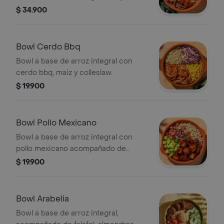
platano maduro.
$ 34.900
Bowl Cerdo Bbq
Bowl a base de arroz integral con
cerdo bbq, maiz y colleslaw.
$ 19.900
Bowl Pollo Mexicano
Bowl a base de arroz integral con
pollo mexicano acompañado de
aguacate, pico de gallo y salsa verde .
$ 19.900
Bowl Arabelia
Bowl a base de arroz integral,