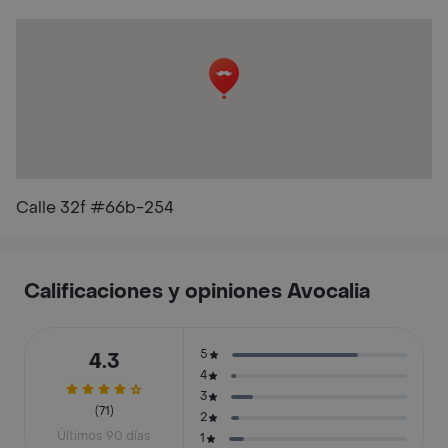
Calle 32f #66b-254
Calificaciones y opiniones Avocalia
5
4.3
4
3
(71)
2
Últimos 90 días
1