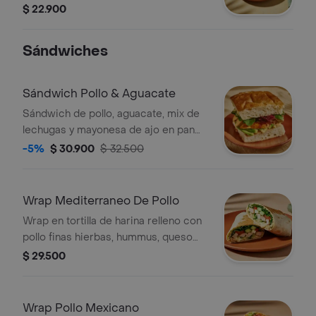
feta.
$ 22.900
Sándwiches
Sándwich Pollo & Aguacate
Sándwich de pollo, aguacate, mix de
lechugas y mayonesa de ajo en pan
focaccia de masa madre.
-5%
$ 30.900
$ 32.500
Wrap Mediterraneo De Pollo
Wrap en tortilla de harina relleno con
pollo finas hierbas, hummus, queso
mozzarella, queso feta, espinaca,
$ 29.500
pepino, cebolla morada y alioli.
Wrap Pollo Mexicano