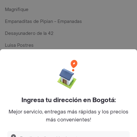
Magnifique
Empanaditas de Pipian - Empanadas
Desayunadero de la 42
Luisa Postres
Sopitas y Frijoladas
Subway
Top Marcas y Cadenas de Restaurantes
Ingresa tu dirección en Bogotá:
Mejor servicio, entregas más rápidas y los precios
Encuéntranos en estos países
más convenientes!