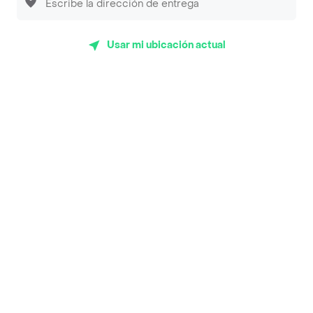
App Store
Google play
AppGallery
Usar mi ubicación actual
Pide tu comida favorita cerca de ti
Categorías
Únete a Rappi
Sobre Rappi
Facebook
Twitter
Instagram
©
2026
Rappi Inc. All rights reserved.