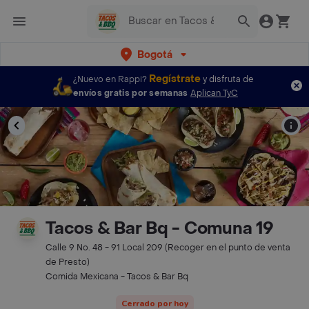
Bogotá
Regístrate
¿Nuevo en Rappi?
y disfruta de
envíos gratis por semanas
Aplican TyC
Tacos & Bar Bq - Comuna 19
Calle 9 No. 48 - 91 Local 209 (Recoger en el punto de venta
de Presto)
Comida Mexicana - Tacos & Bar Bq
Cerrado por hoy