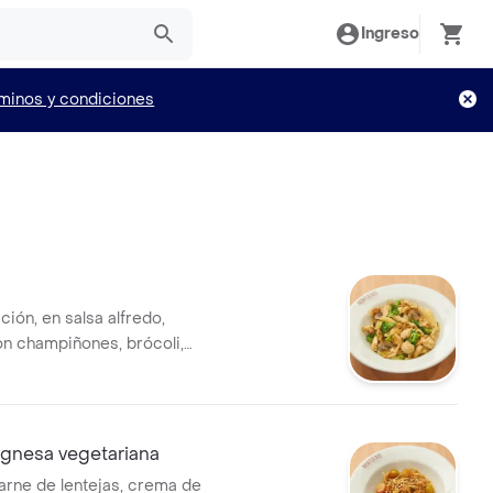
Ingreso
minos y condiciones
ción, en salsa alfredo,
n champiñones, brócoli,
pollo y ensalada.
ognesa vegetariana
arne de lentejas, crema de