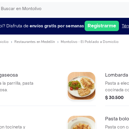
Registrarme
pi?
Disfruta de
envíos gratis por semanas
Tér
icilio
Restaurantes en Medellín
Montolivo - El Poblado a Domicilio
 gaseosa
Lombarda
 la parrilla, pasta
Pasta a elec
osa.
cocinada co
julianas de 
$ 30.500
Pasta bol
on tocineta y
Pasta con c