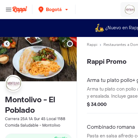
Bogotá
¿Nuevo en Rap
Rappi
Restaurantes a Dom
Rappi Promo
Arma tu plato pollo+
Arma tu plato con pollo a
y ensalada. Incluye gase
Montolivo - El
$ 34.000
Poblado
Carrera 25A 1A Sur 45 Local 1188
Comida Saludable - Montolivo
Combinado romana
Pasta en salsa alfredo c