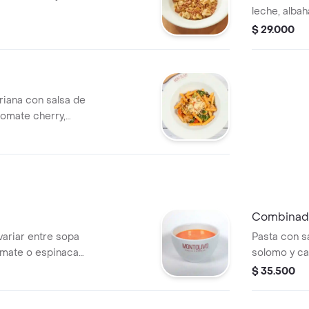
leche, albah
tomate cher
$ 29.000
riana con salsa de
tomate cherry,
 girasol, ajo y
Combinado
variar entre sopa
Pasta con s
omate o espinaca;
solomo y c
esté disponible en
$ 35.500