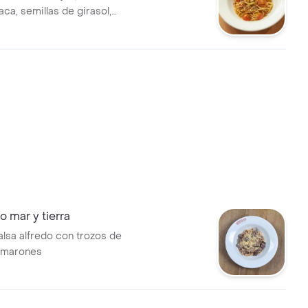
aca, semillas de girasol,
ry y queso parmesano.
 mar y tierra
alsa alfredo con trozos de
amarones