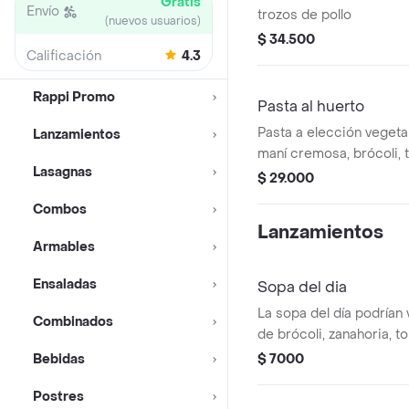
Gratis
Envío
trozos de pollo
(nuevos usuarios)
$ 34.500
Calificación
4.3
Rappi Promo
Pasta al huerto
Pasta a elección vegeta
Lanzamientos
maní cremosa, brócoli, 
Lasagnas
champiñones, semillas de
$ 29.000
albahaca.
Combos
Lanzamientos
Armables
Ensaladas
Sopa del dia
La sopa del día podrían 
Combinados
de brócoli, zanahoria, t
se enviará la sopa que 
Bebidas
$ 7000
el momento del pedido.
Postres