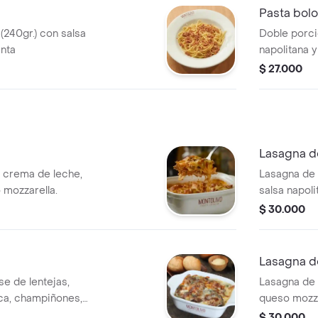
Pasta bol
(240gr.) con salsa
Doble porci
enta
napolitana y
$ 27.000
Lasagna d
, crema de leche,
Lasagna de 
 mozzarella.
salsa napoli
$ 30.000
Lasagna d
e de lentejas,
Lasagna de 
ca, champiñones,
queso mozza
eso mozzarella.
$ 30.000