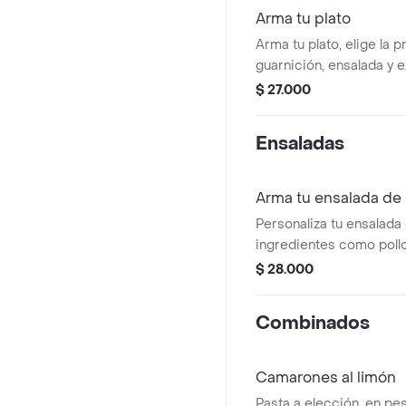
Arma tu plato
Arma tu plato, elige la p
guarnición, ensalada y e
$ 27.000
Ensaladas
Arma tu ensalada de 
Personaliza tu ensalada
ingredientes como pollo a
tomates cherry, zanahori
$ 28.000
de girasol y aderezo ve
Combinados
Camarones al limón
Pasta a elección, en pe