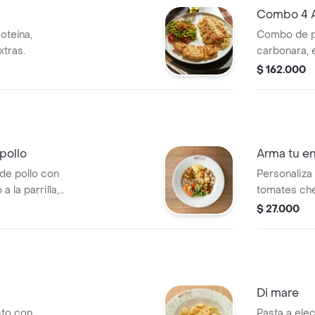
Combo 4 Ar
Postres
roteína,
Combo de pol
xtras.
carbonara, 
plato ideal.
$ 162.000
pollo
Arma tu e
 de pollo con
Personaliza 
 la parrilla,
tomates che
a rallada, semillas
champiñones
$ 27.000
rde.
ingredientes
Di mare
sto con
Pasta a elec