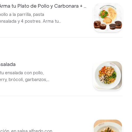
ma tu Plato de Pollo y Carbonara + 4
lo a la parrilla, pasta
ensalada y 4 postres. Arma tu
nsalada
tu ensalada con pollo,
rry, brócoli, garbanzos,
 y calabacín. Elige tus
 favoritos.
ción, en salsa alfredo con