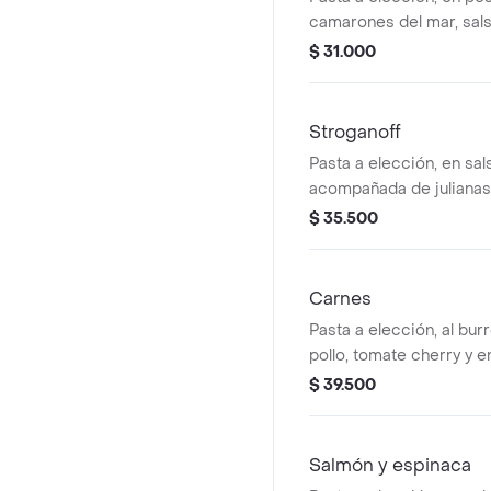
camarones del mar, salsa
de limón y ensalada.
$ 31.000
Stroganoff
Pasta a elección, en sal
acompañada de julianas
champiñones cocinados 
$ 35.500
ensalada.
Carnes
Pasta a elección, al bur
pollo, tomate cherry y e
$ 39.500
Salmón y espinaca