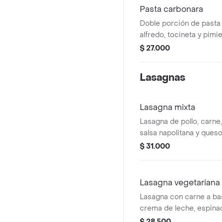
Pasta carbonara
Doble porción de pasta 
alfredo, tocineta y pimi
$ 27.000
Lasagnas
Lasagna mixta
Lasagna de pollo, carne
salsa napolitana y queso
$ 31.000
Lasagna vegetariana
Lasagna con carne a bas
crema de leche, espina
semillas de girasol y qu
$ 28.500