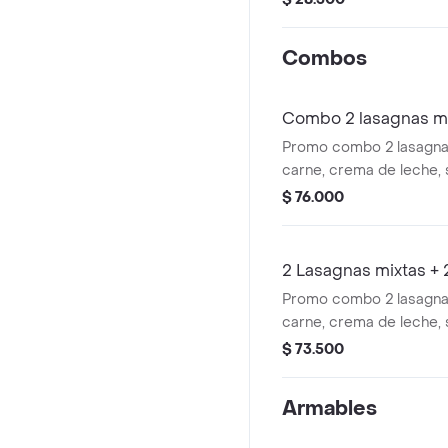
Combos
Combo 2 lasagnas mi
Promo combo 2 lasagnas
carne, crema de leche, s
queso mozzarella acom
$ 76.000
postres.
2 Lasagnas mixtas +
Promo combo 2 lasagnas
carne, crema de leche, s
queso mozzarella acom
$ 73.500
gaseosas
Armables