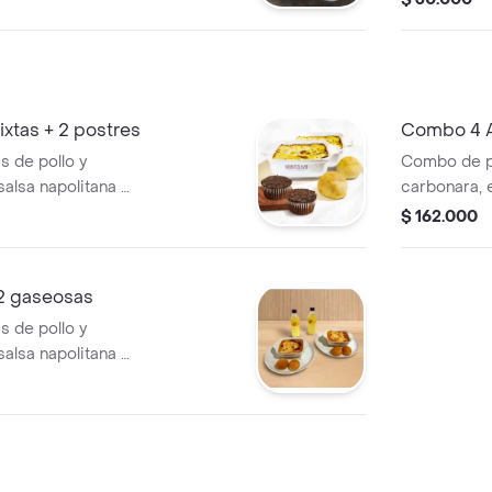
xtas + 2 postres
Combo 4 Ar
Postres
 de pollo y
Combo de pol
alsa napolitana y
carbonara, 
pañadas de 2
plato ideal.
$ 162.000
 2 gaseosas
 de pollo y
alsa napolitana y
pañadas de 2