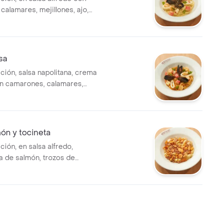
calamares, mejillones, ajo,
 cangrejo y ensalada.
sa
ción, salsa napolitana, crema
n camarones, calamares,
ajo, palmitos de cangrejo y
ón y tocineta
ción, en salsa alfredo,
 de salmón, trozos de
nsalada.