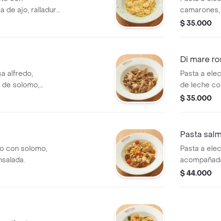
 de ajo, ralladura
camarones, 
palmitos de
$ 35.000
Di mare ro
sa alfredo,
Pasta a elec
 de solomo,
de leche co
en vino tinto y
mejillones, 
$ 35.000
ensalada.
Pasta salm
ro con solomo,
Pasta a elec
nsalada.
acompañada
tocineta y e
$ 44.000