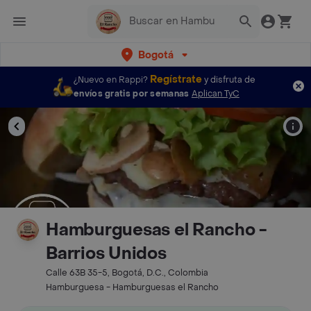
Bogotá
Regístrate
¿Nuevo en Rappi?
y disfruta de
envíos gratis por semanas
Aplican TyC
Hamburguesas el Rancho -
Barrios Unidos
Calle 63B 35-5, Bogotá, D.C., Colombia
Hamburguesa - Hamburguesas el Rancho