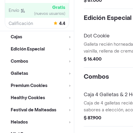
$ 87.000
Gratis
Envío
(nuevos usuarios)
Edición Especial
Calificación
4.4
Dot Cookie
Cajas
Galleta recién hornead
Edición Especial
vainilla, rellena de cre
blanco y cubierta en ch
$ 16.400
Combos
Galletas
Combos
Premium Cookies
Caja 4 Galletas & 2 
Healthy Cookies
Caja de 4 galletas reci
Festival de Malteadas
sabores a elección, ac
vasos de helado artesana
$ 87.900
Helados
c/u, incluye 1 topping.