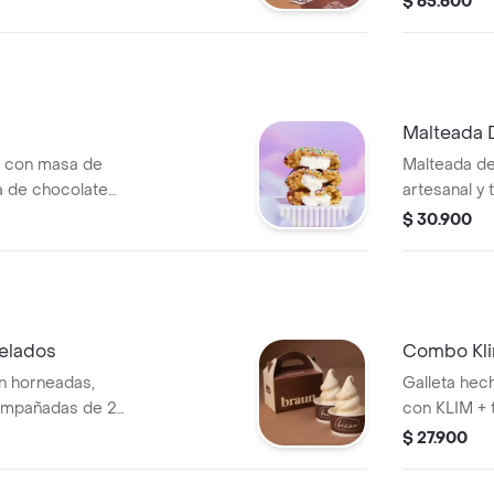
$ 65.600
Malteada 
a con masa de
Malteada de
ma de chocolate
artesanal y 
ispas de colores.
$ 30.900
Helados
Combo Kl
én horneadas,
Galleta hec
ompañadas de 2
con KLIM + 
l de vainilla 5oz
$ 27.900