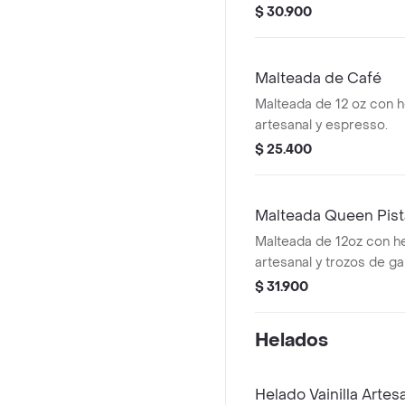
de caramelo salado & n
$ 30.900
caramelo
Malteada de Café
Malteada de 12 oz con he
artesanal y espresso.
$ 25.400
Malteada Queen Pist
Malteada de 12oz con he
artesanal y trozos de ga
pistachio
$ 31.900
Helados
Helado Vainilla Artes