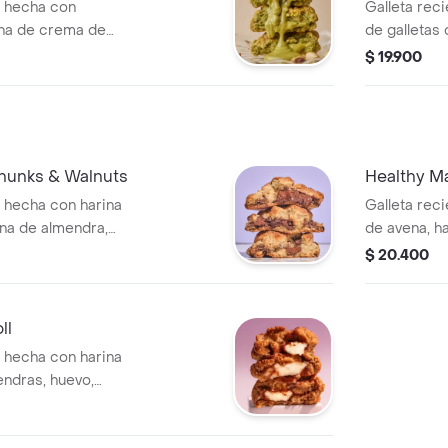
a hecha con
Galleta rec
ena de crema de
de galletas
 trozos de
especiadas 
$ 19.900
cubierta en 
hunks & Walnuts
Healthy M
 hecha con harina
Galleta rec
ina de almendra,
de avena, h
in azúcar, nueces
blanco sin 
$ 20.400
ada con stevia.
ghee, aceite
ll
 hecha con harina
endras, huevo,
 un relleno de
con stevia.