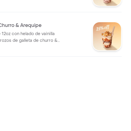
t y salsa de nutella
Churro & Arequipe
 12oz con helado de vainilla
trozos de galleta de churro &