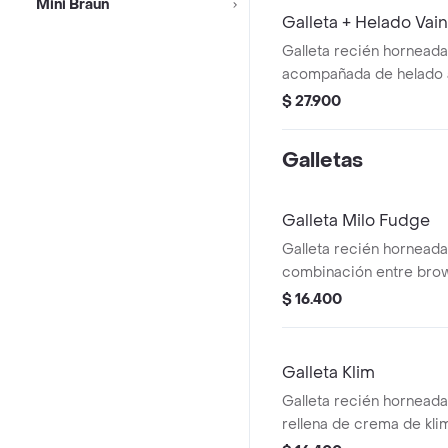
Mini Braun
Galleta + Helado Vain
Galleta recién horneada
acompañada de helado 
vainilla 5oz, incluye 1 to
$ 27.900
Galletas
Galleta Milo Fudge
Galleta recién hornead
combinación entre brow
un centro cremoso y m
$ 16.400
milo.
Galleta Klim
Galleta recién horneada
rellena de crema de kli
crumble de galleta y lec