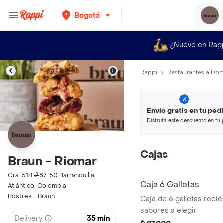
Bogotá
¿Nuevo en Rap
Rappi
Restaurantes a Dom
Envío gratis en tu ped
Disfruta este descuento en tu 
en minutos.
Cajas
Braun - Riomar
Cra. 51B #87-50 Barranquilla,
Caja 6 Galletas
Atlántico, Colombia
Postres - Braun
Caja de 6 galletas reci
sabores a elegir.
Delivery
35 min