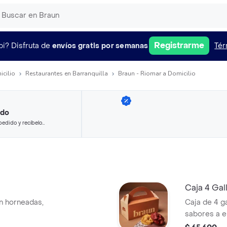
Registrarme
pi?
Disfruta de
envíos gratis por semanas
Tér
icilio
Restaurantes en Barranquilla
Braun - Riomar a Domicilio
ido
pedido y recíbelo
Caja 4 Gal
én horneadas,
Caja de 4 g
sabores a el