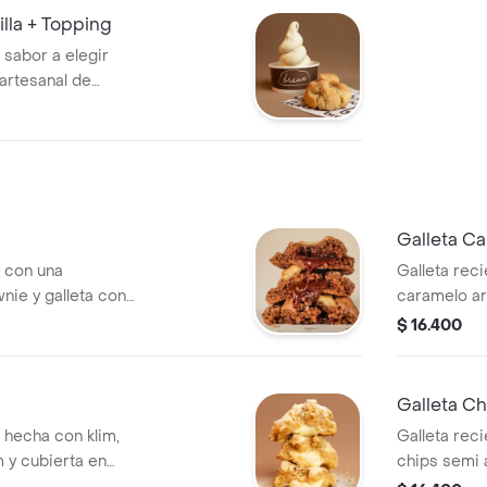
illa + Topping
 sabor a elegir
artesanal de
pping.
Galleta Ca
a con una
Galleta rec
nie y galleta con
caramelo ar
elcochudo de
cornflakes 
$ 16.400
Galleta C
 hecha con klim,
Galleta rec
m y cubierta en
chips semi
he klim.