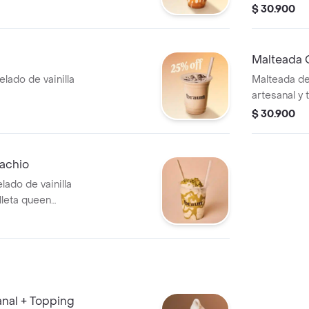
ueces y salsa de
de red velve
$ 30.900
Malteada 
lado de vainilla
Malteada de
artesanal y 
arequipe
$ 30.900
achio
lado de vainilla
lleta queen
anal + Topping