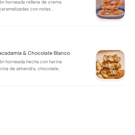
ién horneada rellena de crema
 caramelizadas con notas
(canela), chocolate blanco y
un crumble de galleta.
acadamia & Chocolate Blanco
ién horneada hecha con harina
arina de almendra, chocolate
azúcar, macadamia, huevo,
 de coco y stevia.