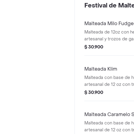
Festival de Malt
Malteada Milo Fudge
Malteada de 12oz con he
artesanal y trozos de ga
fudge
$ 30.900
Malteada Klim
Malteada con base de he
artesanal de 12 oz con t
de klim, salsa de klim y 
$ 30.900
Malteada Caramelo 
Malteada con base de he
artesanal de 12 oz con t