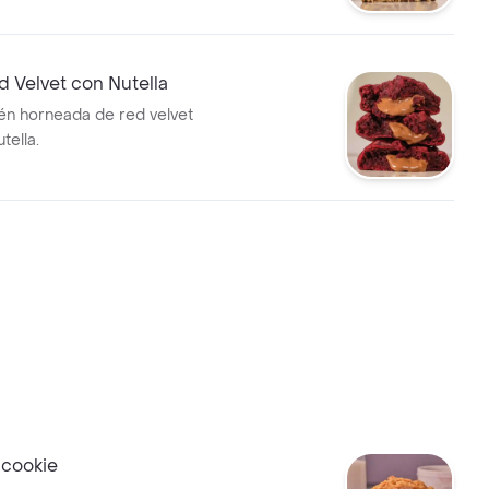
d Velvet con Nutella
ién horneada de red velvet
tella.
scookie