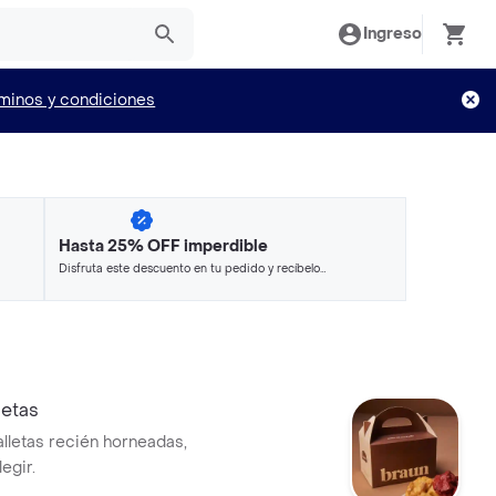
Ingreso
minos y condiciones
Hasta 25% OFF imperdible
Disfruta este descuento en tu pedido y recíbelo
en minutos.
letas
alletas recién horneadas,
egir.