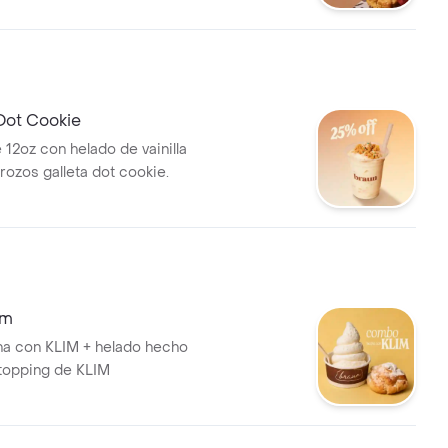
Dot Cookie
 12oz con helado de vainilla
trozos galleta dot cookie.
im
ha con KLIM + helado hecho
topping de KLIM