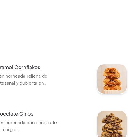
ramel Cornflakes
ién horneada rellena de
tesanal y cubierta en
caramelizados.
hocolate Chips
ién horneada con chocolate
 amargos.