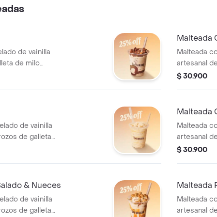
eadas
Malteada 
lado de vainilla
Malteada co
lleta de milo
artesanal de
caramel cor
$ 30.900
Malteada 
lado de vainilla
Malteada co
rozos de galleta
artesanal de
leche klim.
de chocolat
$ 30.900
Salado & Nueces
Malteada R
lado de vainilla
Malteada co
rozos de galleta
artesanal de