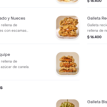
$ 16.400
lado y Nueces
Galleta Re
 rellena de
Galleta rec
ces con escamas
rellena de nu
$ 16.400
equipe
 rellena de
 azúcar de canela.
s
Galleta Bi