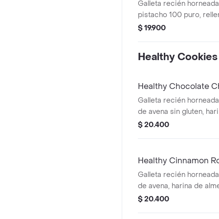
Galleta recién hornead
pistacho 100 puro, rell
pistacho y cubierta con
$ 19.900
pistacho.
Healthy Cookies
Healthy Chocolate C
Galleta recién horneada
de avena sin gluten, har
ghee, chocolate al 58 s
$ 20.400
de nogal, huevo y endulz
Healthy Cinnamon Ro
Galleta recién horneada
de avena, harina de alm
aceite de coco, canela y
$ 20.400
queso crema endulzado 