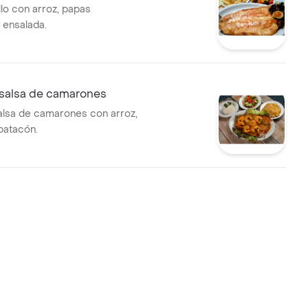
illo con arroz, papas
 ensalada.
 salsa de camarones
alsa de camarones con arroz,
patacón.