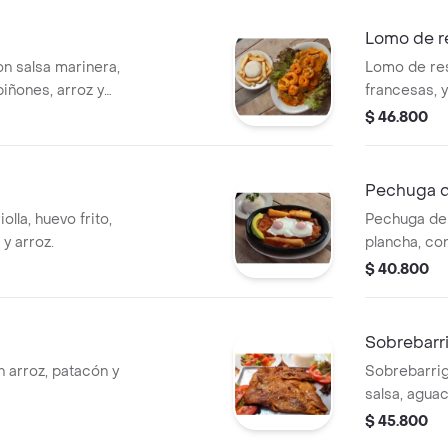
Lomo de r
 salsa marinera,
Lomo de res
ñones, arroz y
francesas, y
$ 46.800
Pechuga d
lla, huevo frito,
Pechuga de 
 y arroz.
plancha, co
maduro, y e
$ 40.800
Sobrebarri
 arroz, patacón y
Sobrebarriga
salsa, aguac
$ 45.800