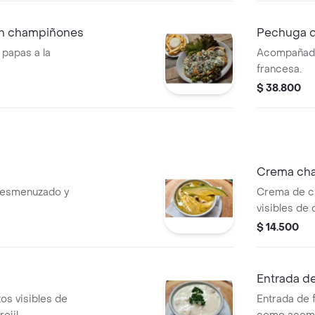
on champiñones
Pechuga d
papas a la
Acompañado 
francesa.
$ 38.800
Crema ch
 desmenuzado y
Crema de c
visibles de
perejil.
$ 14.500
Entrada de 
os visibles de
Entrada de f