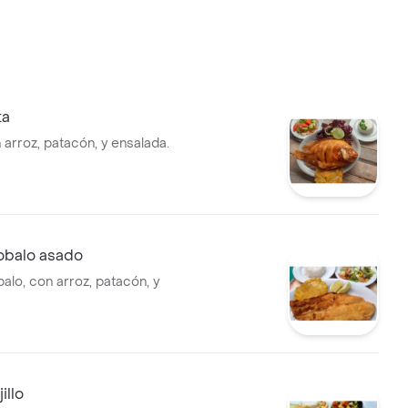
ta
arroz, patacón, y ensalada.
robalo asado
balo, con arroz, patacón, y
illo