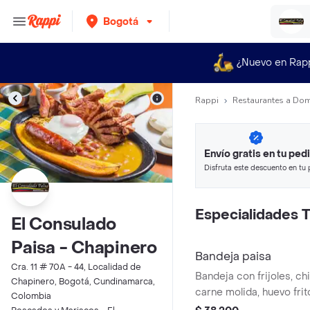
Bogotá
¿Nuevo en Rap
Rappi
Restaurantes a Dom
Envío gratis en tu ped
Disfruta este descuento en tu 
en minutos.
Especialidades T
El Consulado
Paisa - Chapinero
Bandeja paisa
Cra. 11 # 70A - 44, Localidad de
Bandeja con frijoles, ch
Chapinero, Bogotá, Cundinamarca,
carne molida, huevo frit
Colombia
aguacate y arepa.