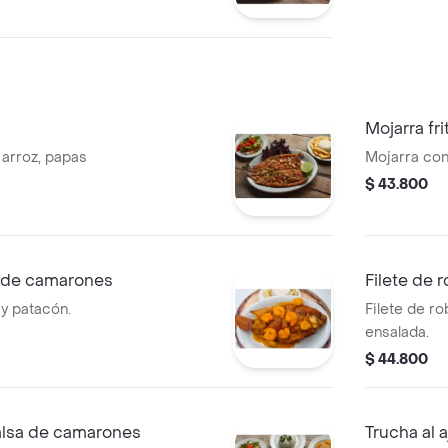
Mojarra fri
 arroz, papas
Mojarra con 
$ 43.800
sa de camarones
Filete de 
 y patacón.
Filete de ro
ensalada.
$ 44.800
salsa de camarones
Trucha al aj