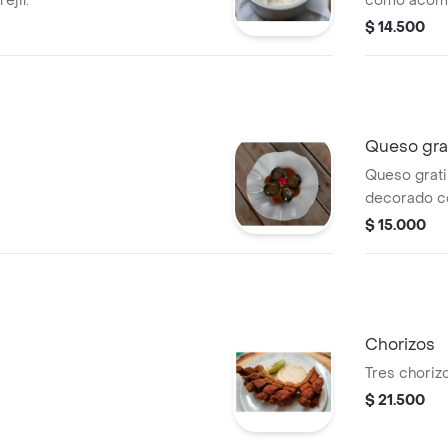
ejil.
como acom
$ 14.500
Queso gra
Queso grati
decorado co
$ 15.000
Chorizos
Tres choriz
$ 21.500