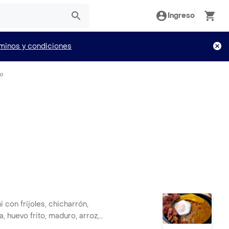
Ingreso
minos y condiciones
io
 con frijoles, chicharrón,
, huevo frito, maduro, arroz,
arepa.