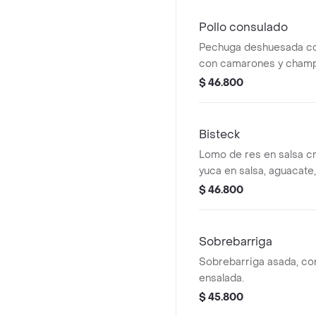
Pollo consulado
Pechuga deshuesada con
con camarones y champi
papas francesas.
$ 46.800
Bisteck
Lomo de res en salsa crio
yuca en salsa, aguacate,
$ 46.800
Sobrebarriga
Sobrebarriga asada, con
ensalada.
$ 45.800