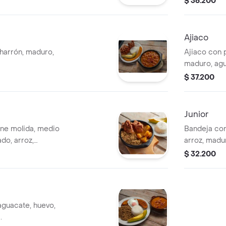
$ 36.200
Ajiaco
charrón, maduro,
Ajiaco con 
maduro, agua
$ 37.200
Junior
arne molida, medio
Bandeja con
do, arroz,
arroz, madu
$ 32.200
 aguacate, huevo,
.