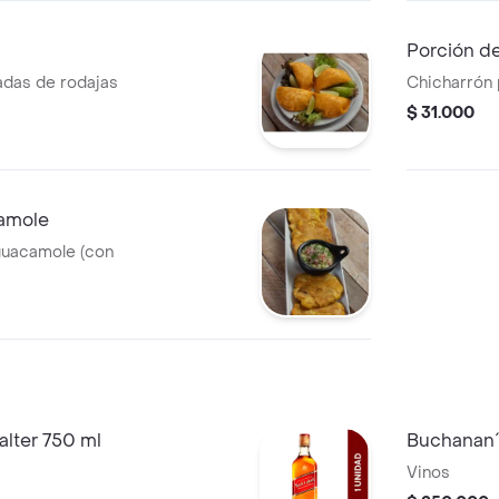
Porción d
das de rodajas
Chicharrón 
$ 31.000
amole
guacamole (con
lter 750 ml
Buchanan´
Vinos