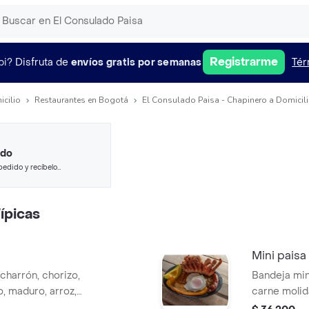
Registrarme
pi?
Disfruta de
envíos gratis por semanas
Tér
icilio
Restaurantes en Bogotá
El Consulado Paisa - Chapinero a Domicil
ido
pedido y recíbelo
ípicas
Mini paisa
icharrón, chorizo,
Bandeja mini
o, maduro, arroz,
carne molida
aguacate y 