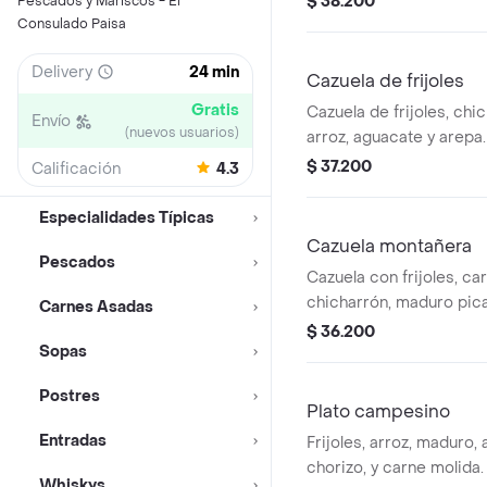
$ 38.200
Pescados y Mariscos - El
Consulado Paisa
Delivery
24 min
Cazuela de frijoles
Gratis
Cazuela de frijoles, chi
Envío
(nuevos usuarios)
arroz, aguacate y arepa.
$ 37.200
Calificación
4.3
Especialidades Típicas
Cazuela montañera
Pescados
Cazuela con frijoles, c
chicharrón, maduro pica
Carnes Asadas
aguacate y arepa.
$ 36.200
Sopas
Postres
Plato campesino
Entradas
Frijoles, arroz, maduro,
chorizo, y carne molida. 
Whiskys