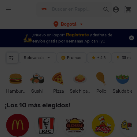
Bogotá
Regístrate
¿Nuevo en Rappi?
y disfruta de
envíos gratis por semanas
Aplican TyC
Relevancia
Promos
+ 4.5
35 mins
Hamburguesa
Sushi
Pizza
Salchipapas
Pollo
Saludable
¡Los 10 más elegidos!