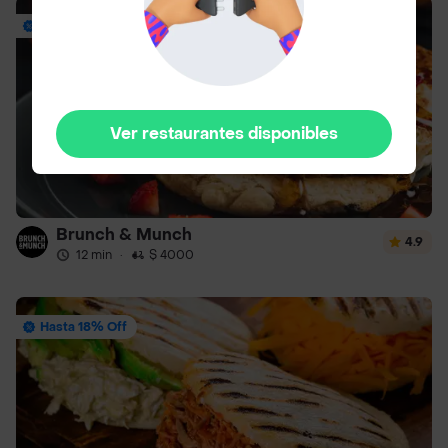
Envío Gratis
Ver restaurantes disponibles
Brunch & Munch
4.9
12 min
·
$ 4000
Hasta 18% Off