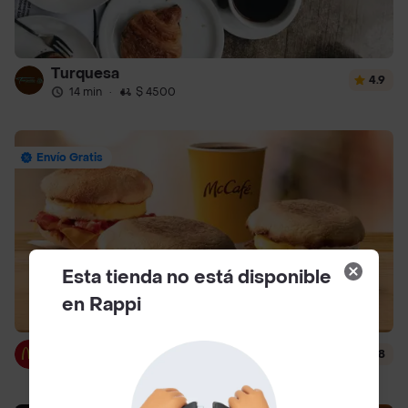
Turquesa
4.9
14 min
·
$ 4500
Envío Gratis
Esta tienda no está disponible
en Rappi
McDonald's
4.8
12 min
·
$ 3000