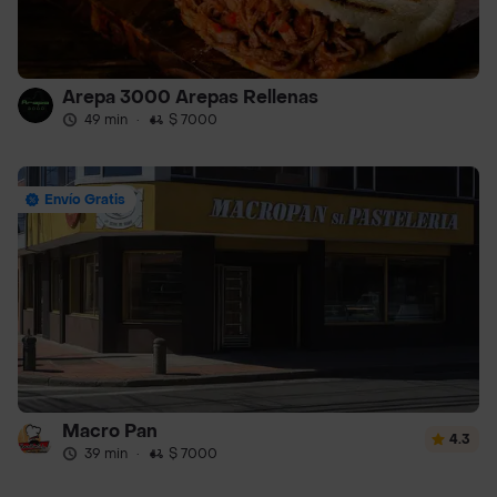
Arepa 3000 Arepas Rellenas
49 min
·
$ 7000
Envío Gratis
Macro Pan
4.3
39 min
·
$ 7000