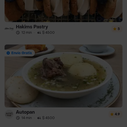
Hakims Pastry
5
12 min
·
$ 4500
Envío Gratis
Autopan
4.9
14 min
·
$ 4500