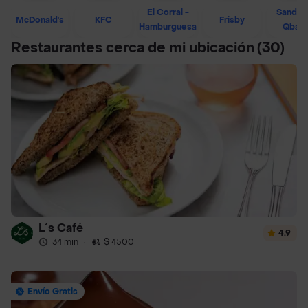
El Corral -
Sandwi
McDonald's
KFC
Frisby
Hamburguesa
Qban
Restaurantes cerca de mi ubicación
(30)
L´s Café
4.9
34 min
·
$ 4500
Envío Gratis