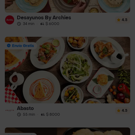
Desayunos By Archies
4.5
34 min
·
$ 6000
Envío Gratis
Abasto
4.5
55 min
·
$ 8000