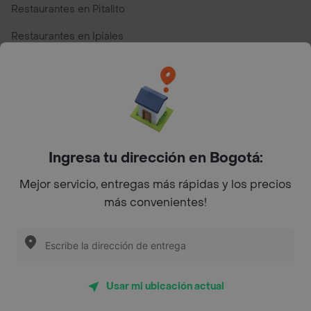
Restaurantes en Pitalito
Restaurantes en Ipiales
Restaurantes en San Andres
Restaurantes cerca de mi para pedir Comida a Domicilio -
Top Marcas y Cadenas de Restaurantes
Ingresa tu dirección en Bogotá:
Encuéntranos en estos países
Mejor servicio, entregas más rápidas y los precios
más convenientes!
App Store
Google play
AppGallery
Usar mi ubicación actual