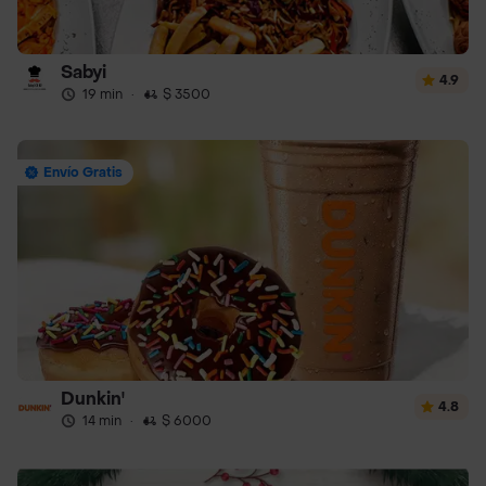
Sabyi
4.9
19 min
·
$ 3500
Envío Gratis
Dunkin'
4.8
14 min
·
$ 6000