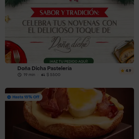
Doña Dicha Pastelería
4.9
19 min
·
$ 5500
Hasta 15% Off