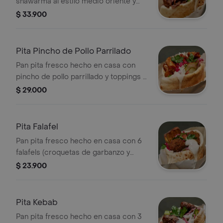
shawarma al estilo medio oriente y
toppings a elección.
$ 33.900
Pita Pincho de Pollo Parrilado
Pan pita fresco hecho en casa con
pincho de pollo parrillado y toppings a
elección.
$ 29.000
Pita Falafel
Pan pita fresco hecho en casa con 6
falafels (croquetas de garbanzo y
hierbas) y toppings a elección.
$ 23.900
Pita Kebab
Pan pita fresco hecho en casa con 3