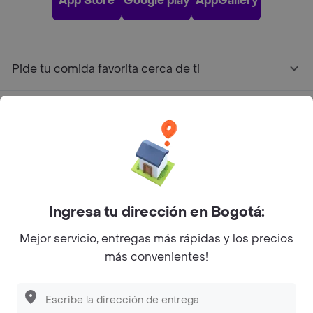
App Store
Google play
AppGallery
Pide tu comida favorita cerca de ti
Categorías
Únete a Rappi
Sobre Rappi
Ingresa tu dirección en Bogotá:
Mejor servicio, entregas más rápidas y los precios
Facebook
Twitter
Instagram
más convenientes!
©
2026
Rappi Inc. All rights reserved.