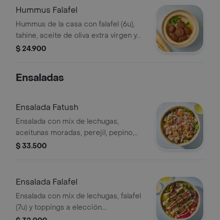
Hummus Falafel
Hummus de la casa con falafel (6u),
tahine, aceite de oliva extra virgen y
perejil, acompañado de nuestro pan
$ 24.900
pita.
Ensaladas
Ensalada Fatush
Ensalada con mix de lechugas,
aceitunas moradas, perejil, pepino,
tomate, cebolla sumac, queso feta,
$ 33.500
pita chips con zaatar y vinagreta
cítrica aparte.
Ensalada Falafel
Ensalada con mix de lechugas, falafel
(7u) y toppings a elección.
Acompañado con salsa tahine y