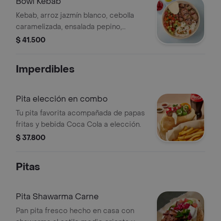
Bowl Kebab
Kebab, arroz jazmín blanco, cebolla
caramelizada, ensalada pepino,
jitomate, cebolla y hierbas, hummus,
$ 41.500
tahine y picante a elección.
Imperdibles
Pita elección en combo
Tu pita favorita acompañada de papas
fritas y bebida Coca Cola a elección.
$ 37.800
Pitas
Pita Shawarma Carne
Pan pita fresco hecho en casa con