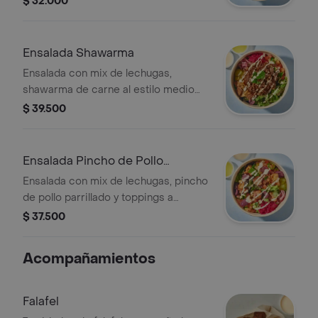
$ 32.000
vinagreta cítrica aparte.
Ensalada Shawarma
Ensalada con mix de lechugas,
shawarma de carne al estilo medio
oriente y toppings a elección.
$ 39.500
Acompañado con salsa tahine y
vinagreta de shallots.
Ensalada Pincho de Pollo
Parrilado
Ensalada con mix de lechugas, pincho
de pollo parrillado y toppings a
elección. Acompañado con salsa
$ 37.500
tahine y vinagreta cítrica aparte.
Acompañamientos
Falafel