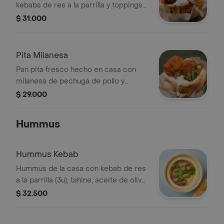
kebabs de res a la parrilla y toppings
a elección.
$ 31.000
Pita Milanesa
Pan pita fresco hecho en casa con
milanesa de pechuga de pollo y
toppings a elección.
$ 29.000
Hummus
Hummus Kebab
Hummus de la casa con kebab de res
a la parrilla (3u), tahine, aceite de oliva
extra virgen y perejil, acompañado de
$ 32.500
nuestro pan pita.