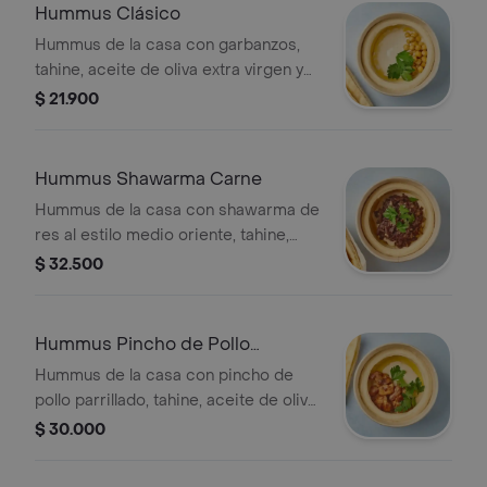
Hummus Clásico
Hummus de la casa con garbanzos,
tahine, aceite de oliva extra virgen y
perejil, acompañado de nuestro pan
$ 21.900
pita.
Hummus Shawarma Carne
Hummus de la casa con shawarma de
res al estilo medio oriente, tahine,
aceite de oliva extra virgen y perejil,
$ 32.500
acompañado de nuestro pan pita.
Hummus Pincho de Pollo
Parrillado
Hummus de la casa con pincho de
pollo parrillado, tahine, aceite de oliva
extra virgen y perejil, acompañado de
$ 30.000
nuestro pan pita.