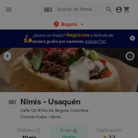
Bogotá
Regístrate
¿Nuevo en Rappi?
y disfruta de
envíos gratis por semanas
Aplican TyC
Nimis - Usaquén
Calle 122 #15A 64, Bogota, Colombia.
Comida Árabe - Nimis
Delivery
Envío
Calificación
Gratis
3.3
30 min