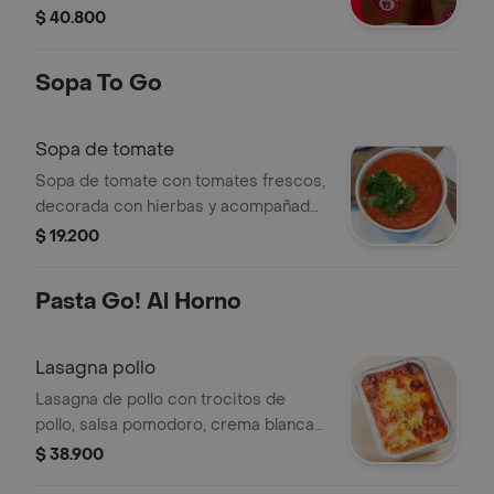
napolitana, blanca y mostaza.
$ 40.800
Sopa To Go
Sopa de tomate
Sopa de tomate con tomates frescos,
decorada con hierbas y acompañada
de pan.
$ 19.200
Pasta Go! Al Horno
Lasagna pollo
Lasagna de pollo con trocitos de
pollo, salsa pomodoro, crema blanca y
mozzarella.
$ 38.900