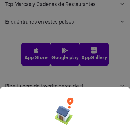
Top Marcas y Cadenas de Restaurantes
Encuéntranos en estos países
App Store
Google play
AppGallery
Pide tu comida favorita cerca de ti
Categorías
Únete a Rappi