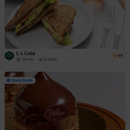
L´s Café
4.9
29 min
·
$ 4500
Envío Gratis