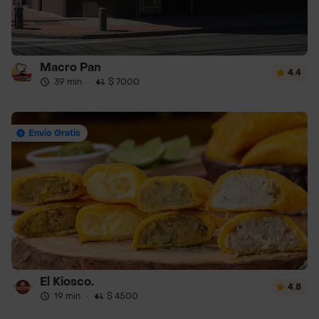
Macro Pan
4.4
39 min
·
$ 7000
Envío Gratis
El Kiosco.
4.8
19 min
·
$ 4500