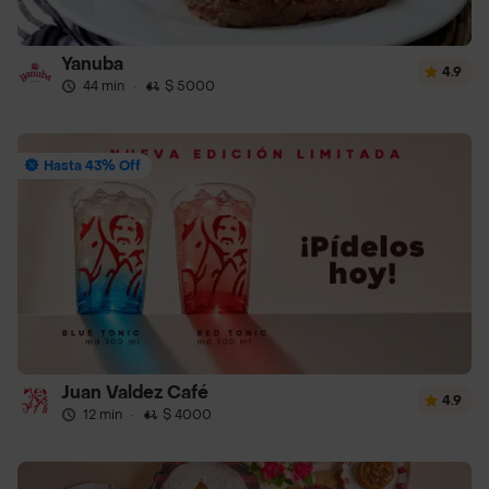
Yanuba
4.9
44 min
·
$ 5000
Hasta 43% Off
Juan Valdez Café
4.9
12 min
·
$ 4000