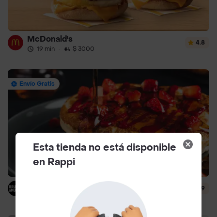
McDonald's
4.8
19 min
·
$ 3000
Envío Gratis
Esta tienda no está disponible
en Rappi
Brunch & Munch
4.9
12 min
·
$ 4500