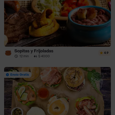
Sopitas y Frijoladas
4.9
12 min
·
$ 4000
Envío Gratis