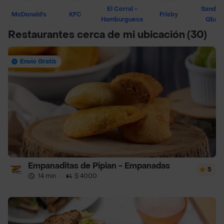
El Corral -
Sandwi
McDonald's
KFC
Frisby
Hamburguesa
Qban
Restaurantes cerca de mi ubicación
(30)
Envío Gratis
Empanaditas de Pipian - Empanadas
5
14 min
·
$ 4000