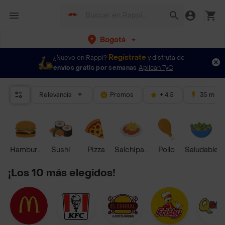
Bogotá
Regístrate
¿Nuevo en Rappi?
y disfruta de
envíos gratis por semanas
Aplican TyC
Relevancia
Promos
+ 4.5
35 mins
Hamburguesa
Sushi
Pizza
Salchipapas
Pollo
Saludable
¡Los 10 más elegidos!