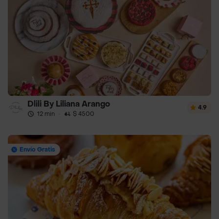
Dlili By Liliana Arango
4.9
12 min
·
$ 4500
Envío Gratis