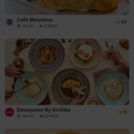
Café Monstruo
4.9
12 min
·
$ 4500
Desayunos By Archies
5
24 min
·
$ 4000