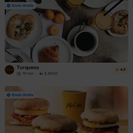
Envío Gratis
Turquesa
4.9
19 min
·
$ 4500
Envío Gratis