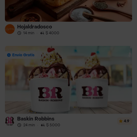
Hojaldradosco
14 min
·
$ 4000
Envío Gratis
Baskin Robbins
4.9
24 min
·
$ 5000