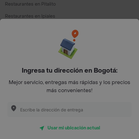
Restaurantes en Pitalito
Restaurantes en Ipiales
Restaurantes en San Andres
Restaurantes cerca de mi para pedir Comida a Domicilio -
Top Marcas y Cadenas de Restaurantes
Ingresa tu dirección en Bogotá:
Encuéntranos en estos países
Mejor servicio, entregas más rápidas y los precios
más convenientes!
App Store
Google play
AppGallery
Usar mi ubicación actual