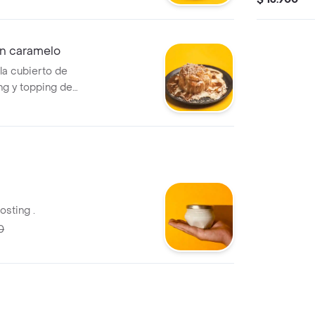
en el micro
n caramelo
la cubierto de
ng y topping de
ecuerda calentar
osting .
0