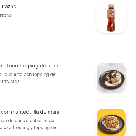
Durazno
urazno
roll con topping de oreo
ll cubierto con topping de
 triturada.
con mantequilla de mani
ande de canela cubierto de
cioso frosting y topping de
 de mani . Recuerda calentar