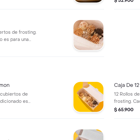
$ 32.900
ertos de frosting.
o es para una
amon
Caja De 1
 cubiertos de
12 Rollos de
adicionado es
frosting. C
para una un
$ 65.900