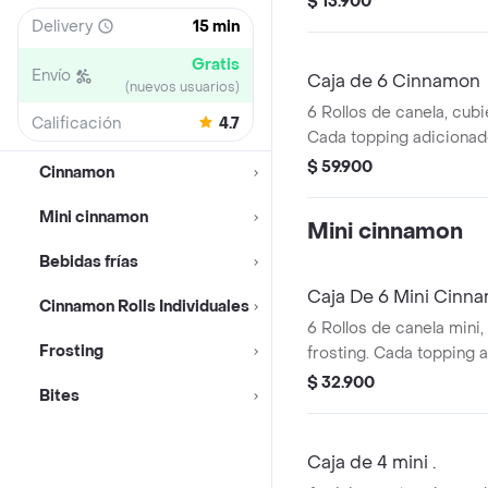
$ 13.900
Delivery
15 min
Gratis
Envío
Caja de 6 Cinnamon
(nuevos usuarios)
6 Rollos de canela, cubi
Calificación
4.7
Cada topping adicionad
unidad.
$ 59.900
Cinnamon
Mini cinnamon
Mini cinnamon
Bebidas frías
Caja De 6 Mini Cinn
Cinnamon Rolls Individuales
6 Rollos de canela mini,
Frosting
frosting. Cada topping 
para una unidad.
$ 32.900
Bites
Caja de 4 mini .