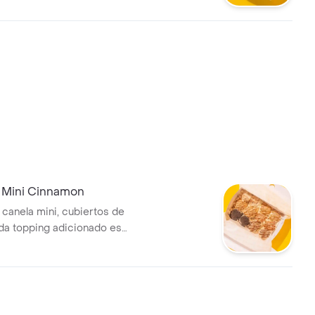
2 Mini Cinnamon
 canela mini, cubiertos de
ada topping adicionado es
idad.