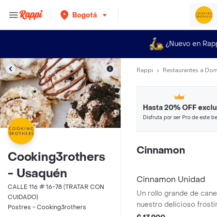
Bogotá
¿Nuevo en Rap
Rappi
Restaurantes a Dom
Hasta 20% OFF exclu
Disfruta por ser Pro de este be
restaurantes y tiendas más top
Cinnamon
Cooking3rothers
- Usaquén
Cinnamon Unidad
CALLE 116 # 16-78 (TRATAR CON
Un rollo grande de cane
CUIDADO)
nuestro delicioso frost
Postres - Cooking3rothers
calentar en el microon