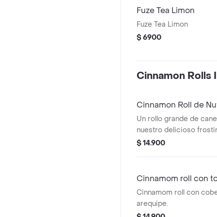
Fuze Tea Limon
Fuze Tea Limon
$ 6900
Cinnamon Rolls I
Cinnamon Roll de Nut
Un rollo grande de cane
nuestro delicioso frosti
nutella. Recuerda calent
$ 14.900
microondas 20s
Cinnamom roll con t
Cinnamom roll con cobe
arequipe.
$ 14.900