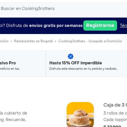
Registrarme
pi?
Disfruta de
envíos gratis por semanas
Tér
icilio
Restaurantes en Bogotá
Cooking3rothers - Usaquén a Domicilio
sivo Pro
Hasta 15% OFF imperdible
neficio en los
Disfruta este descuento en tu pedido y recíbelo
.
en minutos.
Caja de 3
la cubierto de
3 rollos de 
ing. Recuerda
Cada toppin
das 20s
unidad.