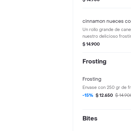
cinnamon nueces co
Un rollo grande de cane
nuestro delicioso frosti
nueces con caramelo. R
$ 14.900
en el microondas 20s
Frosting
Frosting
Envase con 250 gr de fr
-15%
$ 12.650
$ 14.90
Bites