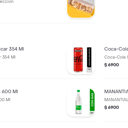
leccion
car 354 Ml
Coca-Cola
 354 Ml
Coca-Cola S
$ 6900
 600 Ml
MANANTIAL
00 Ml
MANANTIAL 
$ 6900