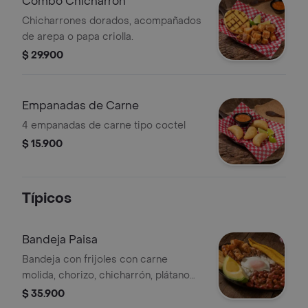
Combo Chicharrón
Chicharrones dorados, acompañados
de arepa o papa criolla.
$ 29.900
Empanadas de Carne
4 empanadas de carne tipo coctel
$ 15.900
Típicos
Bandeja Paisa
Bandeja con frijoles con carne
molida, chorizo, chicharrón, plátano
maduro, arroz, aguacate, huevo y
$ 35.900
arepa