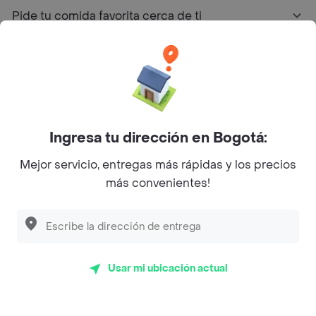
Pide tu comida favorita cerca de ti
Categorías
Únete a Rappi
Ingresa tu dirección en Bogotá:
Sobre Rappi
Mejor servicio, entregas más rápidas y los precios
más convenientes!
Facebook
Twitter
Instagram
©
2026
Rappi Inc. All rights reserved.
Usar mi ubicación actual
Rappi S.A.S. --- NIT 900.843.898-9 --- Calle 63 # 16A-02
Bogotá D.C. --- notificacionesrappi@rappi.com