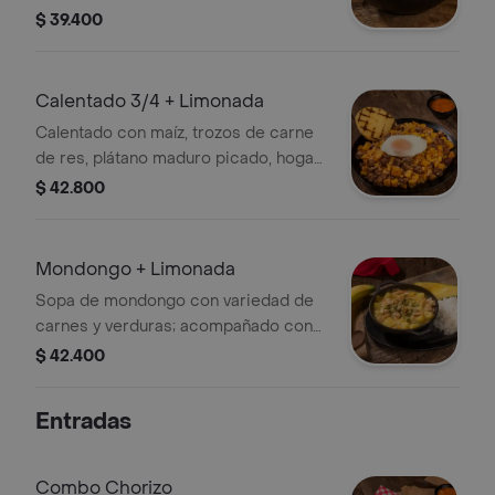
$ 39.400
Calentado 3/4 + Limonada
Calentado con maíz, trozos de carne
de res, plátano maduro picado, hogao,
huevo frito y arepa más limonada 22
$ 42.800
Oz.
Mondongo + Limonada
Sopa de mondongo con variedad de
carnes y verduras; acompañado con
arroz y aguacate más limonada 22 Oz.
$ 42.400
Entradas
Combo Chorizo