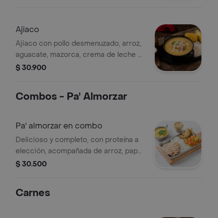
Ajiaco
Ajiaco con pollo desmenuzado, arroz,
aguacate, mazorca, crema de leche y
alcaparras
$ 30.900
Combos - Pa' Almorzar
Pa' almorzar en combo
Delicioso y completo, con proteína a
elección, acompañada de arroz, papa
casco, ensalada, sopita a elección,
$ 30.500
bebida de 12oz y helado Popsy (Sabor
a disponibilidad).
Carnes