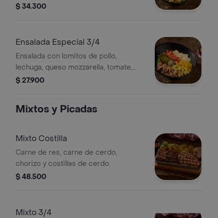
parmesano y vinagreta tipo césar
$ 34.300
Ensalada Especial 3/4
Ensalada con lomitos de pollo,
lechuga, queso mozzarella, tomate,
maíz, aguacate, pepinillo y vinagreta
$ 27.900
de la casa
Mixtos y Picadas
Mixto Costilla
Carne de res, carne de cerdo,
chorizo y costillas de cerdo.
$ 48.500
Mixto 3/4