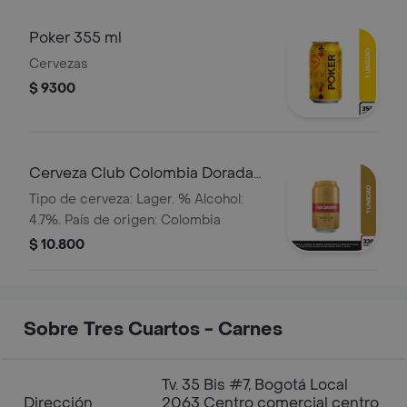
Poker 355 ml
Cervezas
$ 9300
Cerveza Club Colombia Dorada
Lta 330ml
Tipo de cerveza: Lager. % Alcohol:
4.7%. País de origen: Colombia
$ 10.800
Sobre Tres Cuartos - Carnes
Tv. 35 Bis #7, Bogotá Local
Dirección
2063 Centro comercial centro