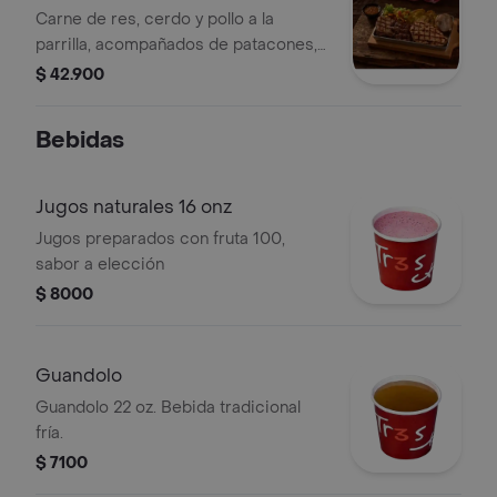
Carne de res, cerdo y pollo a la
parrilla, acompañados de patacones,
arepa y ensalada.
$ 42.900
Bebidas
Jugos naturales 16 onz
Jugos preparados con fruta 100,
sabor a elección
$ 8000
Guandolo
Guandolo 22 oz. Bebida tradicional
fría.
$ 7100