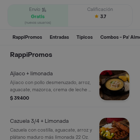
Envío
Calificación
Gratis
3.7
(nuevos usuarios)
RappiPromos
Entradas
Típicos
Combos - Pa' Alm
RappiPromos
Ajiaco + limonada
Ajiaco con pollo desmenuzado, arroz,
aguacate, mazorca, crema de leche y
alcaparras más limonada 22 oz.
$ 39.400
Cazuela 3/4 + Limonada
Cazuela con costilla, aguacate, arroz y
plátano maduro más limonada 22 Oz.