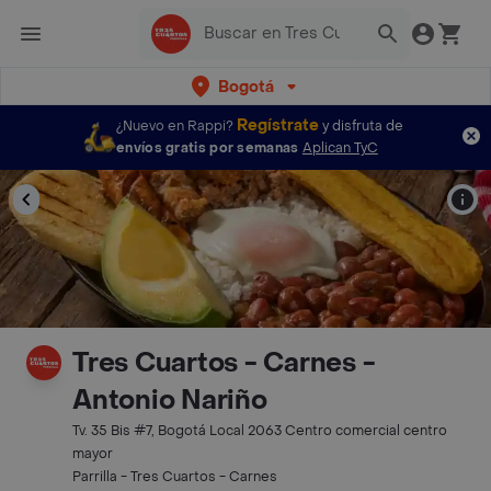
Bogotá
Regístrate
¿Nuevo en Rappi?
y disfruta de
envíos gratis por semanas
Aplican TyC
Tres Cuartos - Carnes -
Antonio Nariño
Tv. 35 Bis #7, Bogotá Local 2063 Centro comercial centro
mayor
Parrilla - Tres Cuartos - Carnes