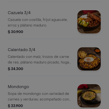
Cazuela 3/4
Cazuela con costilla, frijol aguacate,
arroz y plátano maduro.
$ 30.900
Calentado 3/4
Calentado con maíz, trozos de carne
de res, plátano maduro picado, hogao,
huevo frito y arepa
$ 34.300
Mondongo
Sopa de mondongo con variedad de
carnes y verduras; acompañado con
arroz y aguacate
$ 33.900