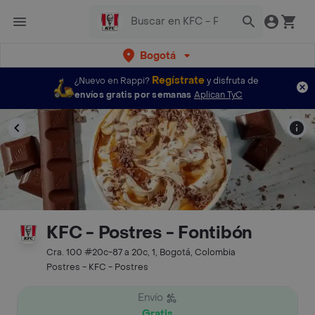
Bogotá
Regístrate
¿Nuevo en Rappi?
y disfruta de
envíos gratis por semanas
Aplican TyC
KFC - Postres - Fontibón
Cra. 100 #20c-87 a 20c, 1, Bogotá, Colombia
Postres - KFC - Postres
Envío
Gratis