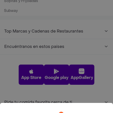
Sopitas y Frijoladas
Subway
Top Marcas y Cadenas de Restaurantes
Encuéntranos en estos países
App Store
Google play
AppGallery
Pide tu comida favorita cerca de ti