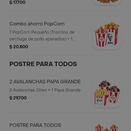
de Arequipe
$ 17.700
Combo ahorro PopCorn
1 PopCorn Pequeño (Trocitos de
pechuga de pollo apanados) + 1
Sundae Arequipe
$ 20.800
POSTRE PARA TODOS
2 AVALANCHAS PAPA GRANDE
2 Avalanchas Oreo + 1 Papa Grande
$ 29.700
POSTRE PARA TODOS