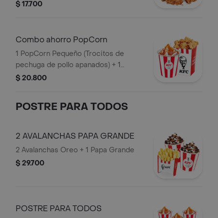
de Arequipe
$ 17.700
Combo ahorro PopCorn
1 PopCorn Pequeño (Trocitos de
pechuga de pollo apanados) + 1
Sundae Arequipe
$ 20.800
POSTRE PARA TODOS
2 AVALANCHAS PAPA GRANDE
2 Avalanchas Oreo + 1 Papa Grande
$ 29.700
POSTRE PARA TODOS