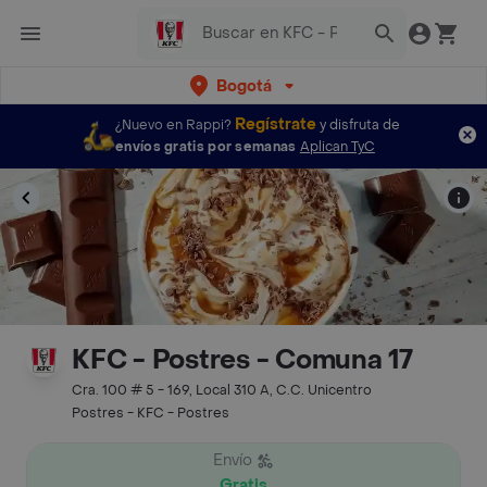
Bogotá
Regístrate
¿Nuevo en Rappi?
y disfruta de
envíos gratis por semanas
Aplican TyC
KFC - Postres - Comuna 17
Cra. 100 # 5 - 169, Local 310 A, C.C. Unicentro
Postres - KFC - Postres
Envío
Gratis