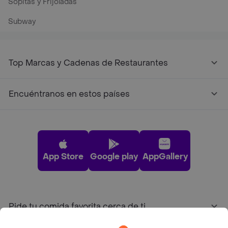
Sopitas y Frijoladas
Subway
Top Marcas y Cadenas de Restaurantes
Encuéntranos en estos países
App Store
Google play
AppGallery
Pide tu comida favorita cerca de ti