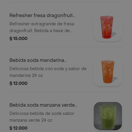
Refresher fresa dragonfruit
extragrande
Refresher extragrande de fresa
dragonfruit. Bebida a base de
limonada con té verde, vitaminas B3,
$ 15.000
B5, B6, B12 y hielo.
Bebida soda mandarina
extragrande
Deliciosa bebida con soda y sabor de
mandarina 24 oz
$ 12.000
Bebida soda manzana verde
extragrande
Deliciosa bebida de soda sabor
manzana verde 24 oz
$ 12.000