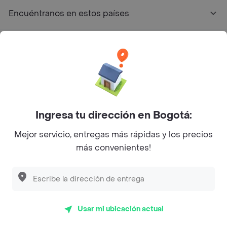
Encuéntranos en estos países
App Store
Google play
AppGallery
Ingresa tu dirección en Bogotá:
Pide tu comida favorita cerca de ti
Mejor servicio, entregas más rápidas y los precios
más convenientes!
Categorías
Únete a Rappi
Usar mi ubicación actual
Sobre Rappi