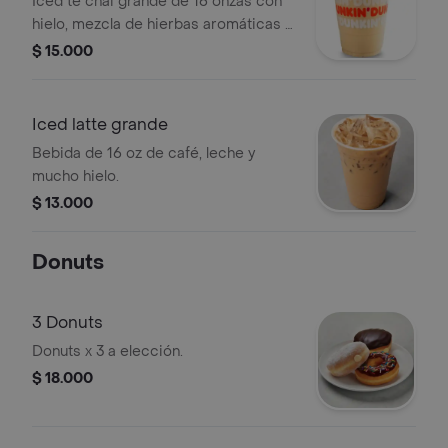
Iced té chai grande de 16 onzas con
hielo, mezcla de hierbas aromáticas y
especias.
$ 15.000
Iced latte grande
Bebida de 16 oz de café, leche y
mucho hielo.
$ 13.000
Donuts
3 Donuts
Donuts x 3 a elección.
$ 18.000