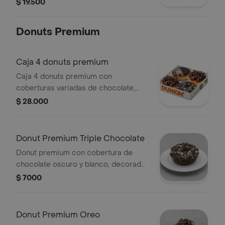
$ 19.500
Donuts Premium
Caja 4 donuts premium
Caja 4 donuts premium con
coberturas variadas de chocolate,
caramelo, chispas y galletas
$ 28.000
troceadas.
Donut Premium Triple Chocolate
Donut premium con cobertura de
chocolate oscuro y blanco, decorada
con chispas de chocolate.
$ 7000
Donut Premium Oreo