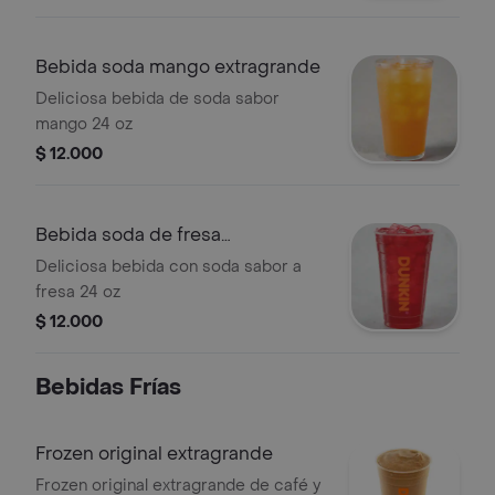
Bebida soda mango extragrande
Deliciosa bebida de soda sabor
mango 24 oz
$ 12.000
Bebida soda de fresa
extragrande
Deliciosa bebida con soda sabor a
fresa 24 oz
$ 12.000
Bebidas Frí­as
Frozen original extragrande
Frozen original extragrande de café y