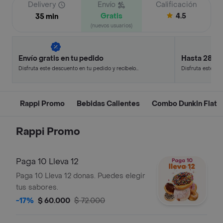
Delivery
Envío
Calificación
Gratis
4.5
35 min
(nuevos usuarios)
Envío gratis en tu pedido
Hasta 28% 
Disfruta este descuento en tu pedido y recíbelo
Disfruta este de
en minutos.
en minutos.
Rappi Promo
Bebidas Calientes
Combo Dunkin Flat
Rappi Promo
Paga 10 Lleva 12
Paga 10 Lleva 12 donas. Puedes elegir
tus sabores.
-17%
$ 60.000
$ 72.000