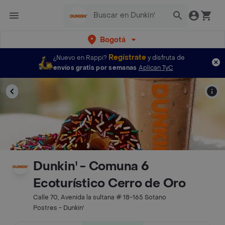
Bogotá
Regístrate
¿Nuevo en Rappi?
y disfruta de
envíos gratis por semanas
Aplican TyC
Dunkin' - Comuna 6
Ecoturístico Cerro de Oro
Calle 70, Avenida la sultana # 18-165 Sotano
Postres - Dunkin'