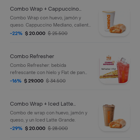
Combo Wrap + Cappuccino
Mediano
Combo Wrap con huevo, jamón y
queso. Cappuccino Mediano, caliente
o frío.
-22%
$ 20.000
$ 25.500
Combo Refresher
Combo Refresher: bebida
refrescante con hielo y Flat de pan
tostado con queso y carnes frías.
-16%
$ 29.000
$ 34.500
Combo Wrap + Iced Latte
Grande
Combo de wrap con huevo, jamón y
queso, y un Iced Latte Grande.
-29%
$ 20.000
$ 28.000