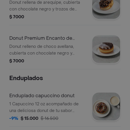
Donut rellena de arequipe, cubierta
con chocolate negro y trozos de
galleta oreo
$ 7000
Donut Premium Encanto de
Chocolate
Donut relleno de choco avellana,
cubierta con chocolate negro y
grageas de chocolate
$ 7000
Enduplados
Enduplado capuccino donut
1 Capuccino 12 oz acompañado de
una deliciosa donut de tu sabor
preferido.
-9%
$ 15.000
$ 16.500