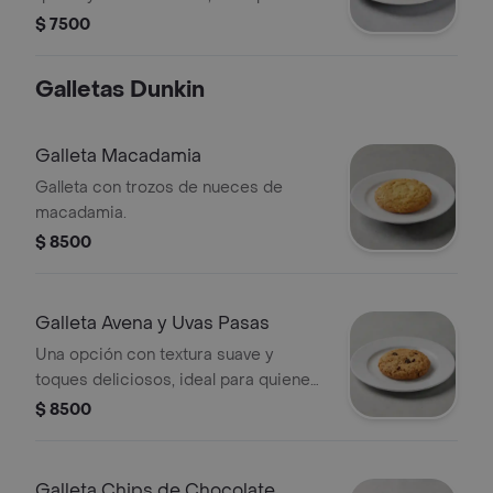
acompañar con café.
$ 7500
Galletas Dunkin
Galleta Macadamia
Galleta con trozos de nueces de
macadamia.
$ 8500
Galleta Avena y Uvas Pasas
Una opción con textura suave y
toques deliciosos, ideal para quienes
buscan un antojo más equilibrado.
$ 8500
Galleta Chips de Chocolate