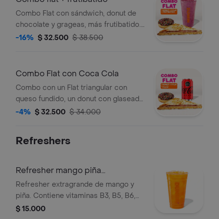
Combo Flat con sándwich, donut de
chocolate y grageas, más frutibatido.
Todo a tu elección.
-16%
$ 32.500
$ 38.500
Combo Flat con Coca Cola
Combo con un Flat triangular con
queso fundido, un donut con glaseado
de chocolate y grageas, y una Coca-
-4%
$ 32.500
$ 34.000
Cola Zero de 330ml.
Refreshers
Refresher mango piña
extragrande
Refresher extragrande de mango y
piña. Contiene vitaminas B3, B5, B6,
B12 y té verde, con hielo y trozos de
$ 15.000
fruta.