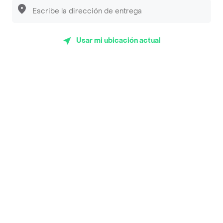
Sopitas y Frijoladas
Subway
Usar mi ubicación actual
Top Marcas y Cadenas de Restaurantes
Encuéntranos en estos países
App Store
Google play
AppGallery
Pide tu comida favorita cerca de ti