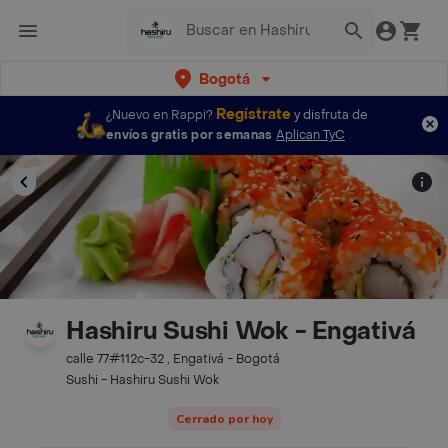
Bogotá
Regístrate
¿Nuevo en Rappi?
y disfruta de
envíos gratis por semanas
Aplican TyC
Hashiru Sushi Wok - Engativá
calle 77#112c-32 , Engativá - Bogotá
Sushi - Hashiru Sushi Wok
Cerrado por hoy