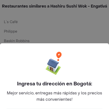
Restaurantes similares a Hashiru Sushi Wok - Engativá
L´s Café
Philippe
Baskin Robbins
La Cesta
Mercari - Postres
Myriam Camhi Co
Magnifique
Ingresa tu dirección en Bogotá:
Empanaditas de Pipian - Empanadas
Mejor servicio, entregas más rápidas y los precios
Desayunadero de la 42
más convenientes!
Luisa Postres