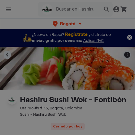
Bogotá
Regístrate
¿Nuevo en Rappi?
y disfruta de
envíos gratis por semanas
Aplican TyC
Hashiru Sushi Wok - Fontibón
Cra. 113 #17f-15, Bogotá, Colombia
Sushi - Hashiru Sushi Wok
Cerrado por hoy