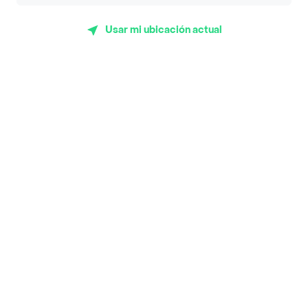
App Store
Google play
AppGallery
Usar mi ubicación actual
Pide tu comida favorita cerca de ti
Categorías
Únete a Rappi
Sobre Rappi
Facebook
Twitter
Instagram
©
2026
Rappi Inc. All rights reserved.