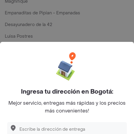
Magnifique
Empanaditas de Pipian - Empanadas
Desayunadero de la 42
Luisa Postres
Sopitas y Frijoladas
Subway
Top Marcas y Cadenas de Restaurantes
Ingresa tu dirección en Bogotá:
Encuéntranos en estos países
Mejor servicio, entregas más rápidas y los precios
más convenientes!