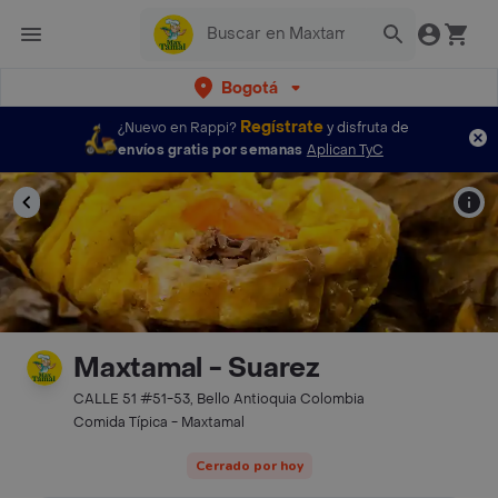
Bogotá
Regístrate
¿Nuevo en Rappi?
y disfruta de
envíos gratis por semanas
Aplican TyC
Maxtamal - Suarez
CALLE 51 #51-53, Bello Antioquia Colombia
Comida Típica - Maxtamal
Cerrado por hoy