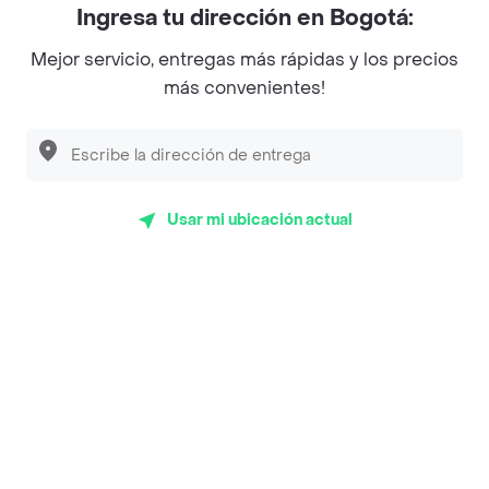
Ingresa tu dirección en Bogotá:
Magnifique
Mejor servicio, entregas más rápidas y los precios
Empanaditas de Pipian - Empanadas
más convenientes!
Desayunadero de la 42
Luisa Postres
Sopitas y Frijoladas
Usar mi ubicación actual
Subway
Top Marcas y Cadenas de Restaurantes
Encuéntranos en estos países