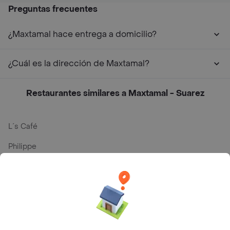
Preguntas frecuentes
¿Maxtamal hace entrega a domicilio?
¿Cuál es la dirección de Maxtamal?
Restaurantes similares a Maxtamal - Suarez
L´s Café
Philippe
Baskin Robbins
La Cesta
Mercari - Postres
Myriam Camhi Co