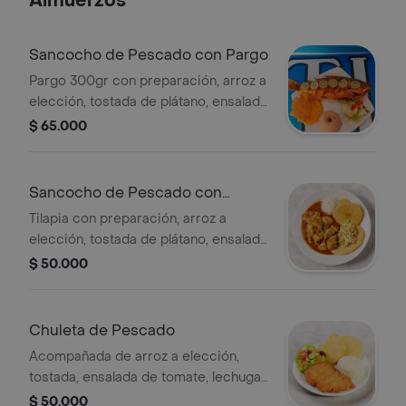
Almuerzos
Sancocho de Pescado con Pargo
Pargo 300gr con preparación, arroz a
elección, tostada de plátano, ensalada
de tomate, lechuga, zanahoria y
$ 65.000
pepino.
Sancocho de Pescado con
Tilapia
Tilapia con preparación, arroz a
elección, tostada de plátano, ensalada
de tomate, lechuga, zanahoria y
$ 50.000
pepino.
Chuleta de Pescado
Acompañada de arroz a elección,
tostada, ensalada de tomate, lechuga,
zanahoria, pepino y sancocho.
$ 50.000