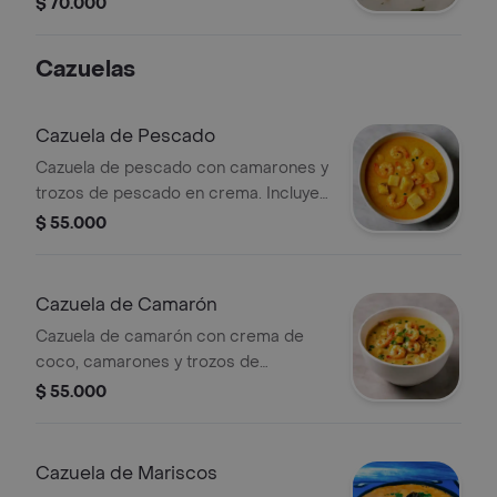
$ 70.000
Cazuelas
Cazuela de Pescado
Cazuela de pescado con camarones y
trozos de pescado en crema. Incluye
opciones de tamaño.
$ 55.000
Cazuela de Camarón
Cazuela de camarón con crema de
coco, camarones y trozos de
vegetales. Decorada con cilantro
$ 55.000
fresco.
Cazuela de Mariscos