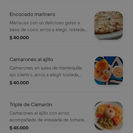
Encocado marinero
Mariscos con un delicioso guiso a
base de coco, arroz a elegir, tostada,
ensalada de tomate, lechuga,
$ 40.000
zanahoria y pepino.
Camarones al ajillo
Camarones en salsa de mantequilla
ajo cilantro, arroz a elegir tostada,
ensalada de tomate, lechuga,
$ 40.000
zanahoria y pepino.
Triple de Camarón
Camarones al ajillo con arroz,
acompañado de ensalada de tomate.
Incluye tostada y guarnición de
$ 45.000