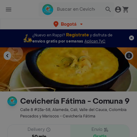
Bogotá
Regístrate
¿Nuevo en Rappi?
y disfruta de
envíos gratis por semanas
Aplican TyC
Cevichería Fátima - Comuna 9
Calle 8 #23a-58, Alameda, Cali, Valle del Cauca, Colombia
Pescados y Mariscos - Cevichería Fátima
Delivery
Envío
Gratis
50 min