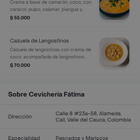
Crema a base de camarón, coco, con
caracol, pulpo, calamar, piangua y
camarón.
$ 55.000
Cazuela de Langostinos
Cazuela de langostinos con crema de
coco, acompañada de langostinos
visibles y decorada con hierbas
$ 70.000
frescas.
Sobre Cevichería Fátima
Calle 8 #23a-58, Alameda,
Dirección
Cali, Valle del Cauca, Colombia
Especialidad
Pescados y Mariscos