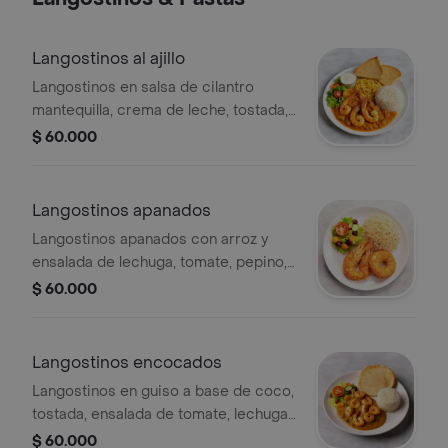
Langostinos al ajillo
Langostinos en salsa de cilantro
mantequilla, crema de leche, tostada,
ensalada de tomate, lechuga,
$ 60.000
zanahoria, pepino y arroz
Langostinos apanados
Langostinos apanados con arroz y
ensalada de lechuga, tomate, pepino,
zanahoria y uvas.
$ 60.000
Langostinos encocados
Langostinos en guiso a base de coco,
tostada, ensalada de tomate, lechuga,
zanahoria, pepino, arroz y tamaño a
$ 60.000