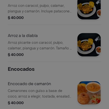
Arroz con caracol, pulpo, calamar,
piangua y camarón. Incluye patacones
y salsa de acompañamiento.
$ 40.000
Arroz a la diabla
Arroz picante con caracol, pulpo,
calamar, piangua y camarón. Tamaño a
elegir.
$ 40.000
Encocados
Encocado de camarón
Camarones con guiso a base de
coco, arroz a elegir, tostada, ensalada
de tomate, lechuga, zanahoria y
$ 40.000
pepino.