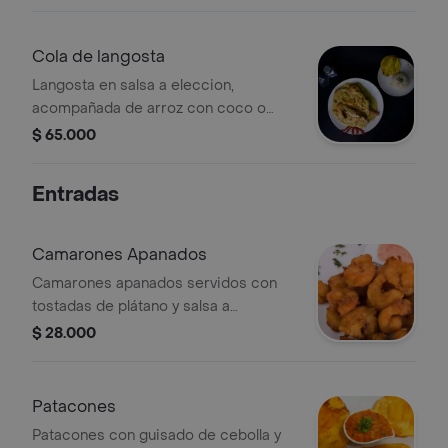
lechuga, zanahoria y pepino.
Cola de langosta
Langosta en salsa a eleccion,
acompañada de arroz con coco o
blanco, tostada y ensalada.
$ 65.000
Entradas
Camarones Apanados
Camarones apanados servidos con
tostadas de plátano y salsa a
elección.
$ 28.000
Patacones
Patacones con guisado de cebolla y