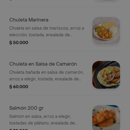
Chuleta Marinera
Chuleta en salsa de mariscos, arroz a
elección, tostada, ensalada de
tomate, lechuga, zanahoria y pepino.
$ 50.000
Chuleta en Salsa de Camarón
Chuleta bañada en salsa de camarón,
arroz a elegir, tostada, ensalada de
tomate, lechuga, zanahoria y pepino.
$ 60.000
Salmón 200 gr
Salmón en salsa, arroz a elegir,
tostadas de plátano, ensalada de
lechuga, tomate, pepino y zanahoria.