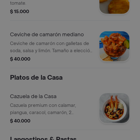
tomate.
$ 15.000
Ceviche de camarón mediano
Ceviche de camarón con galletas de
soda, salsa y limón. Tamaño a elección
16 onzas
$ 40.000
Platos de la Casa
Cazuela de la Casa
Cazuela premium con calamar,
piangua, caracol, camarón, 2
langostinos, mejillones, queso
$ 40.000
parmesano, arroz a elegir, tostada y
ensalada.
Langostinos & Pastas