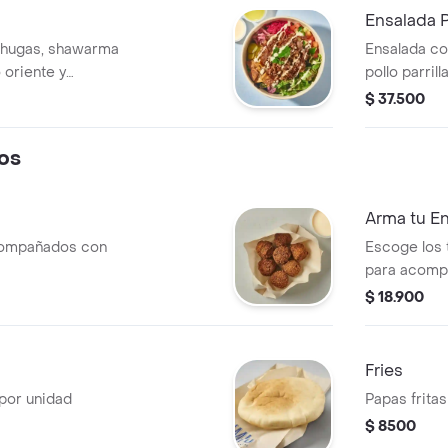
Ensalada P
chugas, shawarma
Ensalada co
 oriente y
pollo parril
Acompañado con
Acompañado 
$ 37.500
de shallots.
cítrica apar
os
Arma tu En
acompañados con
Escoge los 
para acomp
$ 18.900
Fries
por unidad
Papas frita
$ 8500