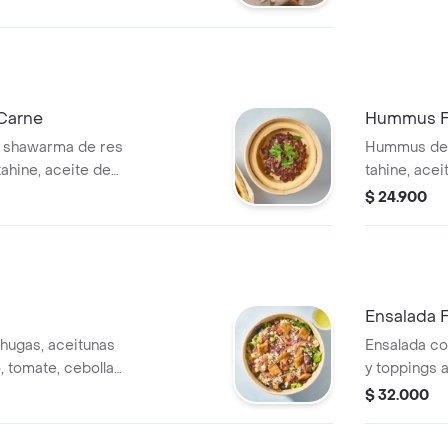
Carne
Hummus Fa
 shawarma de res
Hummus de la
tahine, aceite de
tahine, acei
ejil, acompañado
perejil, ac
$ 24.900
Ensalada F
hugas, aceitunas
Ensalada con
, tomate, cebolla
y toppings 
chips con zaatar y
salsa tahine
$ 32.000