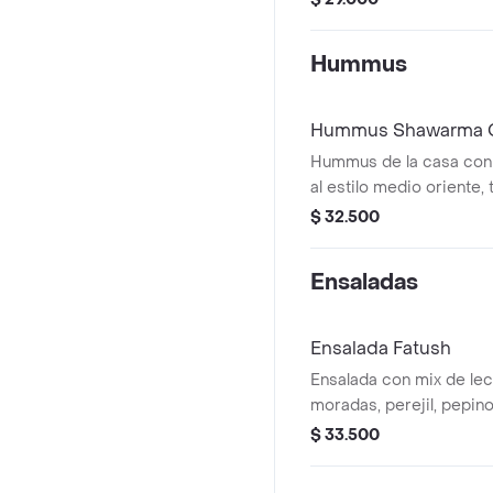
Hummus
Hummus Shawarma 
Hummus de la casa con
al estilo medio oriente, 
oliva extra virgen y per
$ 32.500
de nuestro pan pita.
Ensaladas
Ensalada Fatush
Ensalada con mix de lec
moradas, perejil, pepino
sumac, queso feta, pita 
$ 33.500
vinagreta cítrica aparte.