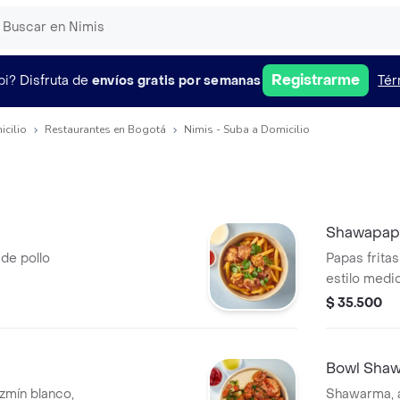
Registrarme
pi?
Disfruta de
envíos gratis por semanas
Tér
icilio
Restaurantes en Bogotá
Nimis - Suba a Domicilio
Shawapap
 de pollo
Papas frita
estilo medi
$ 35.500
Bowl Sha
azmín blanco,
Shawarma, a