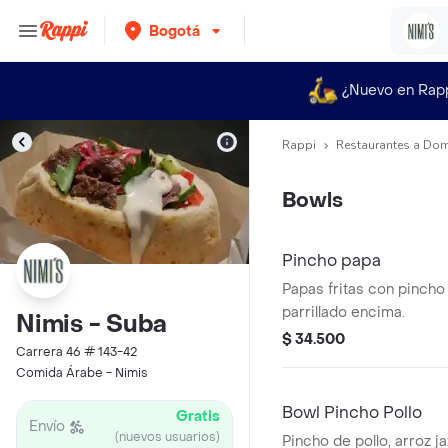
Bogotá
¿Nuevo en Rap
Rappi
Restaurantes a Dom
Bowls
Pincho papa
Papas fritas con pincho
parrillado encima.
Nimis - Suba
$ 34.500
Carrera 46 # 143-42
Comida Árabe - Nimis
Bowl Pincho Pollo
Gratis
Envío
(nuevos usuarios)
Pincho de pollo, arroz j