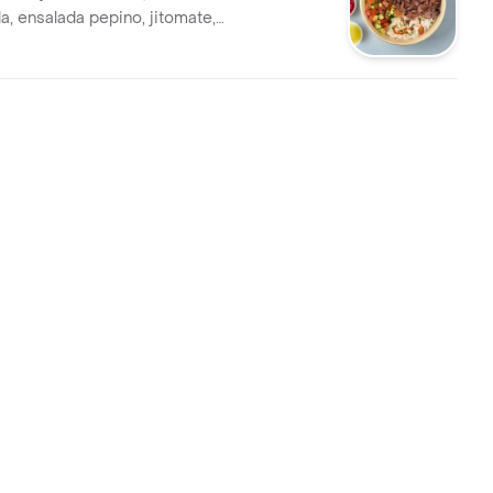
a, ensalada pepino, jitomate,
erbas, hummus, tahine y
ección.