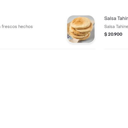
d
Salsa Tah
a frescos hechos
Salsa Tahin
$ 20.900