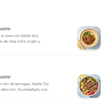
lafel
 casa con falafel (6u),
te de oliva extra virgen y
ompañado de nuestro pan pita.
alafel
 mix de lechugas, falafel (7u)
a elección. Acompañado con
 y vinagreta cítrica aparte.