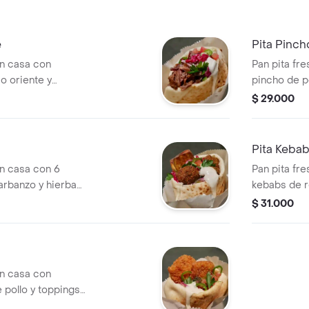
e
Pita Pinch
en casa con
Pan pita fr
o oriente y
pincho de po
elección.
$ 29.000
Pita Keba
en casa con 6
Pan pita fr
arbanzo y hierbas)
kebabs de re
elección.
$ 31.000
en casa con
 pollo y toppings