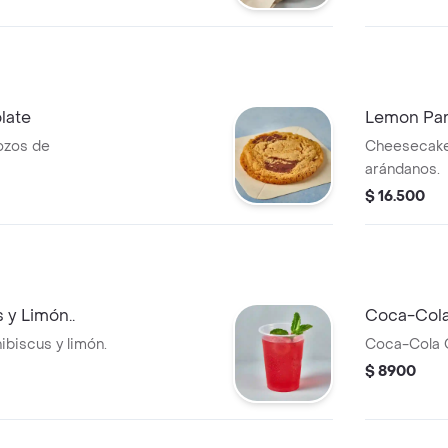
late
Lemon Par
rozos de
Cheesecake
arándanos.
$ 16.500
 y Limón..
Coca-Cola
biscus y limón.
Coca-Cola O
$ 8900