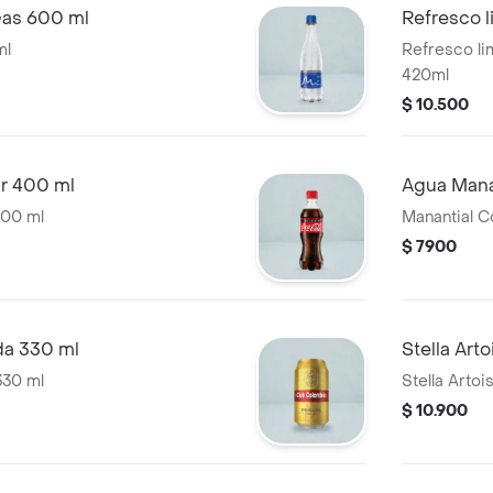
Gas 600 ml
Refresco l
ml
Refresco li
420ml
$ 10.500
r 400 ml
Agua Mana
400 ml
Manantial 
$ 7900
da 330 ml
Stella Art
330 ml
Stella Artoi
$ 10.900