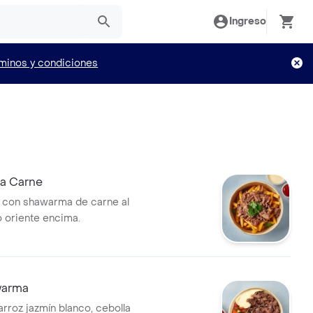
Ingreso
minos y condiciones
a Carne
s con shawarma de carne al
o oriente encima.
warma
rroz jazmín blanco, cebolla