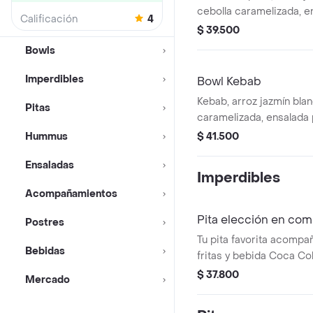
cebolla caramelizada, e
Calificación
4
jitomate, cebolla y hier
$ 39.500
tahine y picante a elecc
Bowls
Imperdibles
Bowl Kebab
Kebab, arroz jazmín blan
Pitas
caramelizada, ensalada 
cebolla y hierbas, hummu
Hummus
$ 41.500
picante a elección.
Ensaladas
Imperdibles
Acompañamientos
Pita elección en co
Postres
Tu pita favorita acomp
Bebidas
fritas y bebida Coca Col
$ 37.800
Mercado