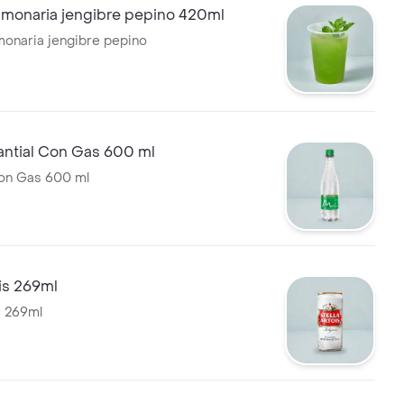
imonaria jengibre pepino 420ml
monaria jengibre pepino
ntial Con Gas 600 ml
Con Gas 600 ml
ois 269ml
s 269ml