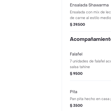
Ensalada Shawarma
Ensalada con mix de le
de carne al estilo medio
toppings a elección. 
$ 39.500
salsa tahine y vinagreta 
Acompañamient
Falafel
7 unidades de falafel 
salsa tahine
$ 9500
Pita
Pan pita hecho en casa 
$ 3500