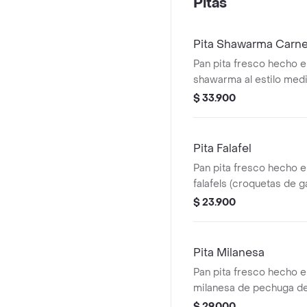
Pitas
Pita Shawarma Carn
Pan pita fresco hecho 
shawarma al estilo medi
toppings a elección.
$ 33.900
Pita Falafel
Pan pita fresco hecho 
falafels (croquetas de g
y toppings a elección.
$ 23.900
Pita Milanesa
Pan pita fresco hecho 
milanesa de pechuga de
a elección.
$ 29.000