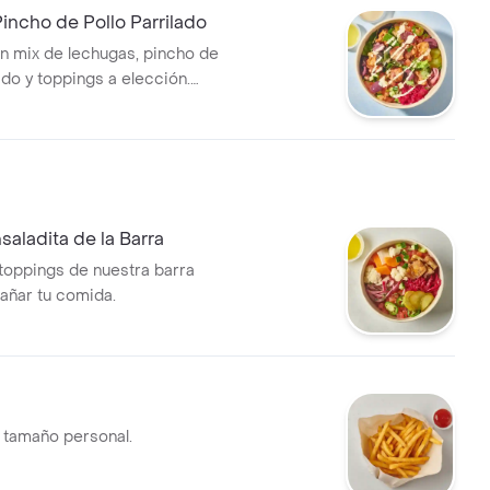
incho de Pollo Parrilado
n mix de lechugas, pincho de
lado y toppings a elección.
con salsa tahine y vinagreta
te.
saladita de la Barra
toppings de nuestra barra
añar tu comida.
s tamaño personal.