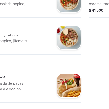
nsalada pepino,
caramelizad
bas, hummus,
cebolla y hi
$ 41.500
ión.
picante a el
co, cebolla
pepino, jitomate,
s, tahine y
mbo
añada de papas
a a elección.