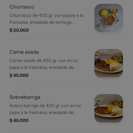
Churrasco
Churrasco de 450 gr con papas a la
francesa, ensalada de lechuga,
cohombro, tomate y yuca frita.
$ 50.000
Carne asada
Carne asada de 450 gr con arroz,
papa a la francesa, ensalada de
lechuga, cohombro, tomate y yuca
$ 45.000
frita.
Sobrebarriga
Sobre barriga de 450 gr con arroz,
papa a la francesa, ensalada de
lechuga, cohombro, tomate y yuca
$ 45.000
frita.