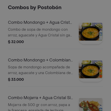
Combos by Postobón
Combo Mondongo + Agua Cristal
Sin Gas 500 ml
Combo de sopa de mondongo con
arroz, aguacate y Agua Cristal sin gas
500 ml.
$ 32.000
Combo Mondongo + Colombiana
400 ml
Sopa de mondongo acompañada de
arroz, aguacate y una Colombiana de
400 ml.
$ 33.000
Combo Mojarra + Agua Cristal Sin
Gas 500 ml
Mojarra de 500 gr con arroz, papa a
la francesa, ensalada de lechuga,