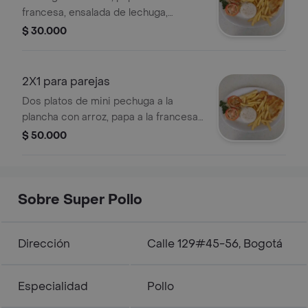
francesa, ensalada de lechuga,
cohombro, tomate y patacón. porción
$ 30.000
especial para niños.
2X1 para parejas
Dos platos de mini pechuga a la
plancha con arroz, papa a la francesa,
ensalada de lechuga, tomate y
$ 50.000
patacón.
Sobre Super Pollo
Dirección
Calle 129#45-56, Bogotá
Especialidad
Pollo