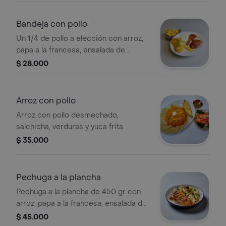
Bandeja con pollo
Un 1/4 de pollo a elección con arroz,
papa a la francesa, ensalada de
lechuga, cohombro, tomate y yuca
$ 28.000
frita.
Arroz con pollo
Arroz con pollo desmechado,
salchicha, verduras y yuca frita.
$ 35.000
Pechuga a la plancha
Pechuga a la plancha de 450 gr con
arroz, papa a la francesa, ensalada de
lechuga, cohombro, tomate y yuca
$ 45.000