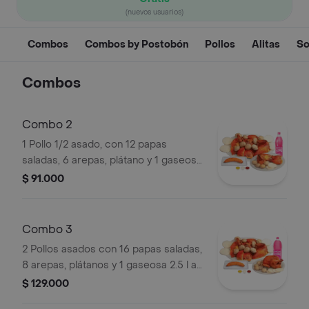
(nuevos usuarios)
Combos
Combos by Postobón
Pollos
Alitas
So
Combos
Combo 2
1 Pollo 1/2 asado, con 12 papas
saladas, 6 arepas, plátano y 1 gaseosa
1.5 l a elección.
$ 91.000
Combo 3
2 Pollos asados con 16 papas saladas,
8 arepas, plátanos y 1 gaseosa 2.5 l a
elección.
$ 129.000