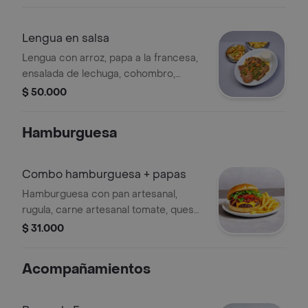
frita.
Lengua en salsa
Lengua con arroz, papa a la francesa,
ensalada de lechuga, cohombro,
tomate y yuca frita.
$ 50.000
Hamburguesa
Combo hamburguesa + papas
Hamburguesa con pan artesanal,
rugula, carne artesanal tomate, queso
chedar, cebolla
$ 31.000
caramelizada y tocineta con papas a
la francesa
Acompañamientos