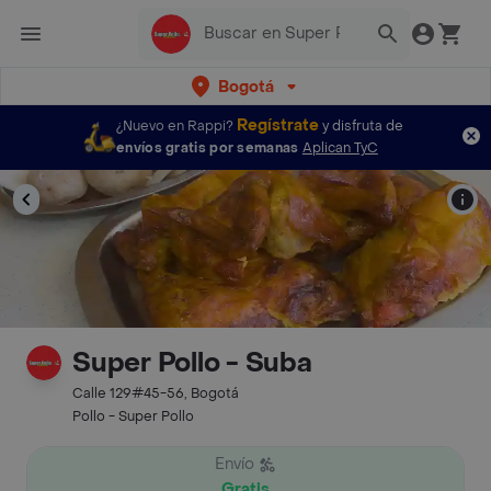
Bogotá
Regístrate
¿Nuevo en Rappi?
y disfruta de
envíos gratis por semanas
Aplican TyC
Super Pollo - Suba
Calle 129#45-56, Bogotá
Pollo - Super Pollo
Envío
Gratis