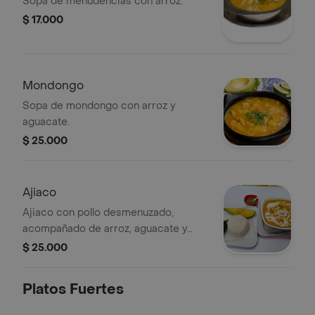
Sopa de menudencias con arroz.
$ 17.000
Mondongo
Sopa de mondongo con arroz y
aguacate.
$ 25.000
Ajiaco
Ajiaco con pollo desmenuzado,
acompañado de arroz, aguacate y
crema.
$ 25.000
Platos Fuertes