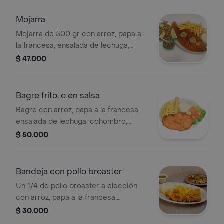
Mojarra
Mojarra de 500 gr con arroz, papa a
la francesa, ensalada de lechuga,
cohombro, tomate y yuca frita.
$ 47.000
Bagre frito, o en salsa
Bagre con arroz, papa a la francesa,
ensalada de lechuga, cohombro,
tomate y patacón.
$ 50.000
Bandeja con pollo broaster
Un 1/4 de pollo broaster a elección
con arroz, papa a la francesa,
ensalada de lechuga, cohombro,
$ 30.000
tomate y yuca frita.