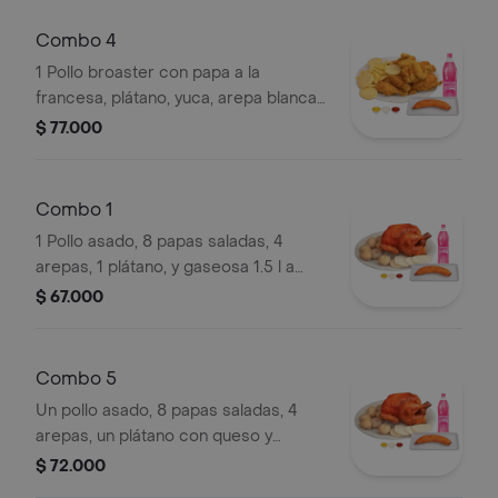
Combo 4
1 Pollo broaster con papa a la
francesa, plátano, yuca, arepa blanca y
gaseosa 1.5 l a elección
$ 77.000
Combo 1
1 Pollo asado, 8 papas saladas, 4
arepas, 1 plátano, y gaseosa 1.5 l a
elección.
$ 67.000
Combo 5
Un pollo asado, 8 papas saladas, 4
arepas, un plátano con queso y
bocadillo, gaseosa 1.5 lt .
$ 72.000