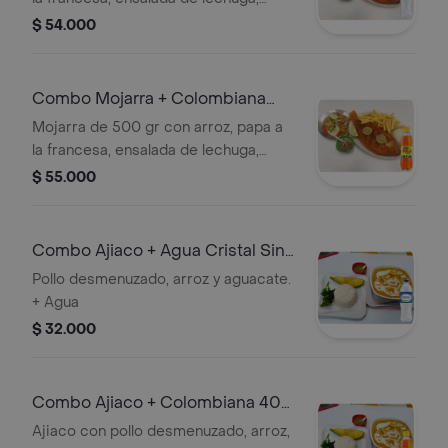
cohombro, tomate y yuca frita. + Agua
$ 54.000
Combo Mojarra + Colombiana
400 ml
Mojarra de 500 gr con arroz, papa a
la francesa, ensalada de lechuga,
cohombro, tomate y yuca frita. +
$ 55.000
Gaseosa
Combo Ajiaco + Agua Cristal Sin
Gas 500 ml
Pollo desmenuzado, arroz y aguacate.
+ Agua
$ 32.000
Combo Ajiaco + Colombiana 400
ml
Ajiaco con pollo desmenuzado, arroz,