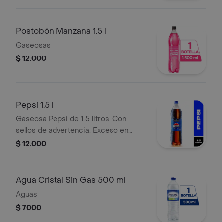
Postobón Manzana 1.5 l
Gaseosas
$ 12.000
Pepsi 1.5 l
Gaseosa Pepsi de 1.5 litros. Con
sellos de advertencia: Exceso en
azúcares y contiene edulcorantes.
$ 12.000
Agua Cristal Sin Gas 500 ml
Aguas
$ 7000