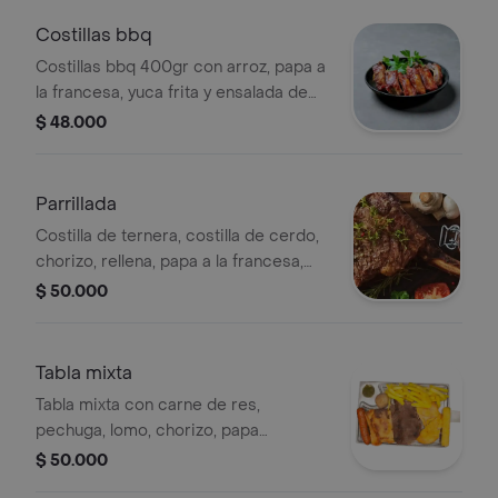
Costillas bbq
Costillas bbq 400gr con arroz, papa a
la francesa, yuca frita y ensalada de
lechuga, cohombro, tomate.
$ 48.000
Parrillada
Costilla de ternera, costilla de cerdo,
chorizo, rellena, papa a la francesa,
yuca frita y ensalada de lechuga,
$ 50.000
cohombro y tomate.
Tabla mixta
Tabla mixta con carne de res,
pechuga, lomo, chorizo, papa
francesa, ensalada de lechuga,
$ 50.000
cohombro, tomate y yuca frita.