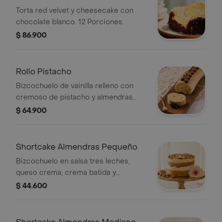
Torta red velvet y cheesecake con
chocolate blanco. 12 Porciones.
$ 86.900
Rollo Pistacho
Bizcochuelo de vainilla relleno con
cremoso de pistacho y almendras
caramelizadas, cubierto con ganache
$ 64.900
de caramelo salado y ruches de
chocolate. 10 Porciones.
Shortcake Almendras Pequeño
Bizcochuelo en salsa tres leches,
queso crema, crema batida y
almendras caramelizadas. 6-8
$ 44.600
porciones.