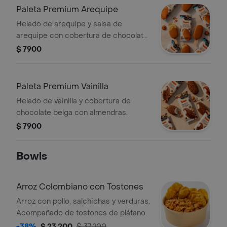
Paleta Premium Arequipe
Helado de arequipe y salsa de
arequipe con cobertura de chocolate
gold belga.
$ 7900
Paleta Premium Vainilla
Helado de vainilla y cobertura de
chocolate belga con almendras.
$ 7900
Bowls
Arroz Colombiano con Tostones
Arroz con pollo, salchichas y verduras.
Acompañado de tostones de plátano.
-38%
$ 23.200
$ 37.200