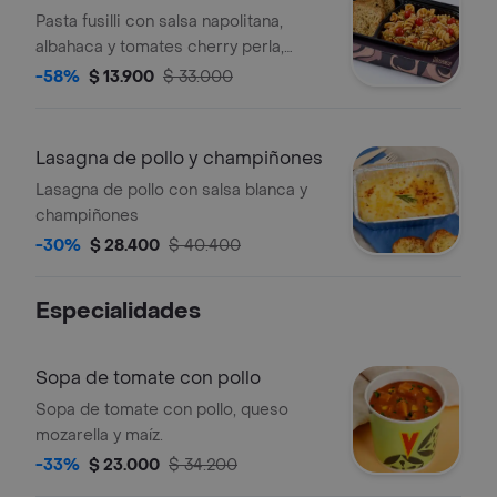
Pasta fusilli con salsa napolitana,
albahaca y tomates cherry perla,
acompañada de 3 tajadas de
-58%
$ 13.900
$ 33.000
tostaditas a las finas hierbas.
Lasagna de pollo y champiñones
Lasagna de pollo con salsa blanca y
champiñones
-30%
$ 28.400
$ 40.400
Especialidades
Sopa de tomate con pollo
Sopa de tomate con pollo, queso
mozarella y maíz.
-33%
$ 23.000
$ 34.200