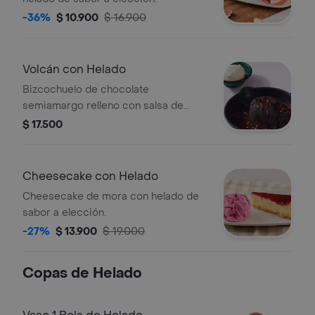
-36%
$ 10.900
$ 16.900
Volcán con Helado
Bizcochuelo de chocolate
semiamargo relleno con salsa de
chocolate, salsa de chocolate a parte
$ 17.500
y helado a elección.
Cheesecake con Helado
Cheesecake de mora con helado de
sabor a elección.
-27%
$ 13.900
$ 19.000
Copas de Helado