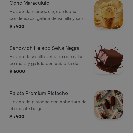
Cono Maracululo
Helado de maracululo, con leche
condensada, galleta de vainilla y salsa
de chocolate. 65gr
$ 7900
Sandwich Helado Selva Negra
Helado de vainilla veteado con salsa
de mora y galleta con cubierta de
chocolate de leche belga.
$ 6000
Paleta Premium Pistacho
Helado de pistacho con cobertura de
chocolate belga.
$ 7900