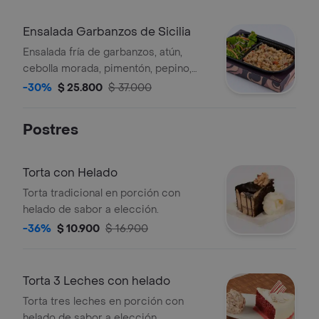
Ensalada Garbanzos de Sicilia
Ensalada fría de garbanzos, atún,
cebolla morada, pimentón, pepino,
calabacín verde y ensalada de hierbas
-30%
$ 25.800
$ 37.000
toscanas.
Postres
Torta con Helado
Torta tradicional en porción con
helado de sabor a elección.
-36%
$ 10.900
$ 16.900
Torta 3 Leches con helado
Torta tres leches en porción con
helado de sabor a elección.