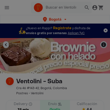
Bogotá
Regístrate
¿Nuevo en Rappi?
y disfruta de
envíos gratis por semanas
Aplican TyC
Ventolini - Suba
Cra 46 #143-42, Bogotá, Colombia
Postres - Ventolini
Delivery
Envío
Calificación
Gratis
4.4
35 min