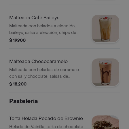
Malteada Café Baileys
Malteada con helados a elección,
baileys, salsa a elección, chips de
chocolate y cereza.
$ 19.900
Malteada Chococaramelo
Malteada con helados de caramelo
con sal y chocolate, salsas de
chocolate y caramelo y soyas
$ 18.200
caramelizadas.
Pastelería
Torta Helada Pecado de Brownie
Helado de Vainilla, torta de chocolate