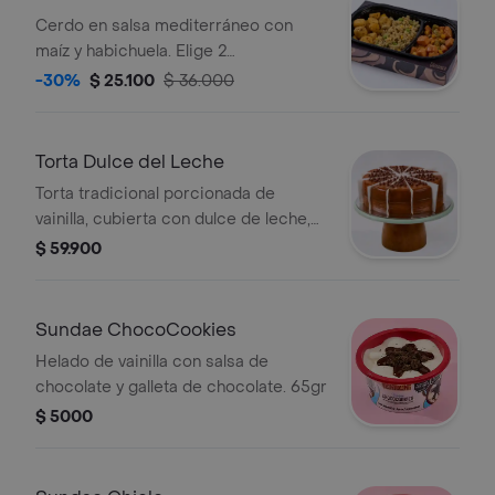
Cerdo en salsa mediterráneo con
maíz y habichuela. Elige 2
acompañantes.
-30%
$ 25.100
$ 36.000
Torta Dulce del Leche
Torta tradicional porcionada de
vainilla, cubierta con dulce de leche,
decorada con chips de chocolate. 12
$ 59.900
Porciones.
Sundae ChocoCookies
Helado de vainilla con salsa de
chocolate y galleta de chocolate. 65gr
$ 5000