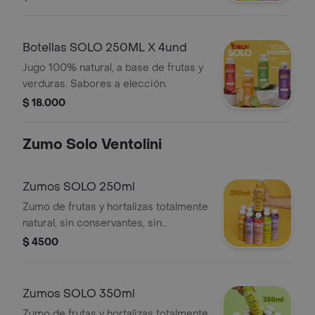
Botellas SOLO 250ML X 4und
Jugo 100% natural, a base de frutas y
verduras. Sabores a elección.
$ 18.000
Zumo Solo Ventolini
Zumos SOLO 250ml
Zumo de frutas y hortalizas totalmente
natural, sin conservantes, sin
preservativos. procesado en
$ 4500
tecnología hpp. Sabores a elección
Zumos SOLO 350ml
Zumo de frutas y hortalizas totalmente