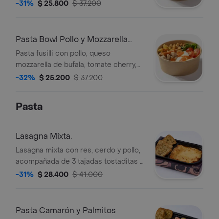
napolitana y salsa bbq.
-31%
$ 25.800
$ 37.200
Pasta Bowl Pollo y Mozzarella
Buffala
Pasta fusilli con pollo, queso
mozzarella de bufala, tomate cherry,
albahaca, croutones salsa napolitana y
-32%
$ 25.200
$ 37.200
pesto.
Pasta
Lasagna Mixta.
Lasagna mixta con res, cerdo y pollo,
acompañada de 3 tajadas tostaditas a
las finas hierbas.
-31%
$ 28.400
$ 41.000
Pasta Camarón y Palmitos