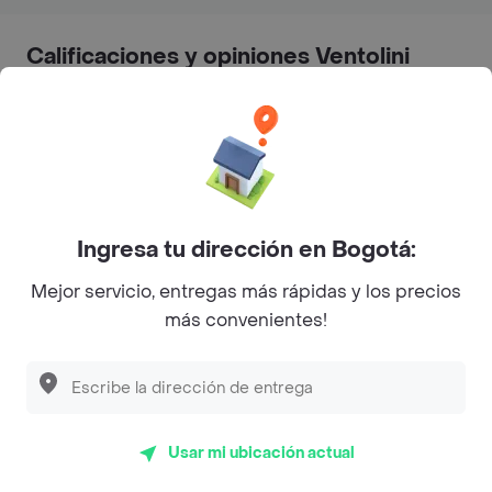
Calificaciones y opiniones Ventolini
5
4.4
4
3
(152)
2
Últimos 90 días
1
Ingresa tu dirección en Bogotá:
Mejor servicio, entregas más rápidas y los precios
Calidad de la comida
32%
más convenientes!
Justo lo que pedí
18%
Tal como lo pedí
14%
Buena presentación
8%
Usar mi ubicación actual