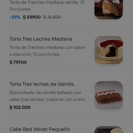
Torta de 3 leches mediana vainilla. 12
Porciones.
-21%
$ 59.900
$ 76.300
Torta Tres Leches Mediana
Torta de 3 leches mediana con sabor
a elección, 12 porciones.
$ 79.700
Torta Tres leches de Vainilla
Grande
Bizcochuelo de vainilla bañado con
salsa tres leches, cubierta con crema
tipo chantilly, decorado con ralladura
$ 102.000
de chocolate y cerezas. 22 Porciones.
Cake Red Velvet Pequeño