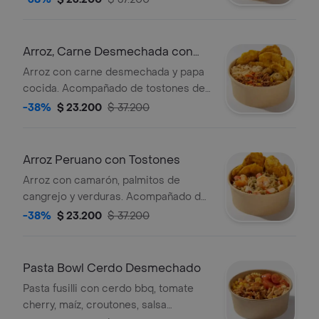
Arroz, Carne Desmechada con
Tostones
Arroz con carne desmechada y papa
cocida. Acompañado de tostones de
plátano.
-38%
$ 23.200
$ 37.200
Arroz Peruano con Tostones
Arroz con camarón, palmitos de
cangrejo y verduras. Acompañado de
tostones de plátano.
-38%
$ 23.200
$ 37.200
Pasta Bowl Cerdo Desmechado
Pasta fusilli con cerdo bbq, tomate
cherry, maíz, croutones, salsa