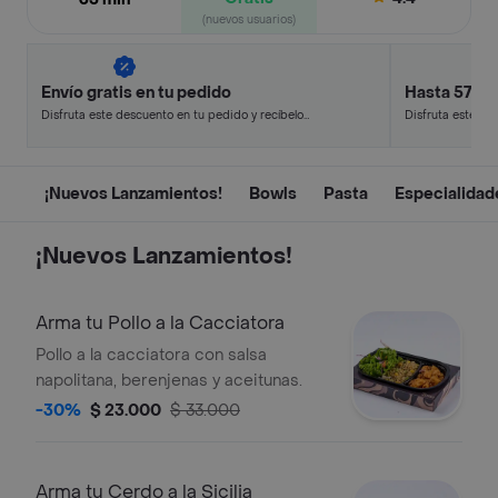
(nuevos usuarios)
Envío gratis en tu pedido
Hasta 57% 
Disfruta este descuento en tu pedido y recíbelo
Disfruta este de
en minutos.
en minutos.
¡Nuevos Lanzamientos!
Bowls
Pasta
Especialidad
¡Nuevos Lanzamientos!
Arma tu Pollo a la Cacciatora
Pollo a la cacciatora con salsa
napolitana, berenjenas y aceitunas.
-30%
$ 23.000
$ 33.000
Arma tu Cerdo a la Sicilia