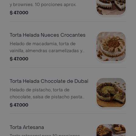
y brownies. 10 porciones aprox.
$ 47.000
Torta Helada Nueces Crocantes
Helado de macadamia, torta de
vainilla, almendras caramelizadas y
nueces de macadamia. 10 porciones
$ 47.000
aprox.
Torta Helada Chocolate de Dubai
Helado de pistacho, torta de
chocolate, salsa de pistacho pasta
kadayif y trozos de pistacho. 10
$ 47.000
Porciones aprox.
Torta Artesana