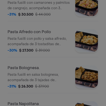
Pasta fusilli con camarones y palmitos
de cangrejo, acompañada con 3
tajadas de tostaditas a las finas
-31%
$ 30.500
$ 44.000
hierbas.
Pasta Alfredo con Pollo
Pasta fusilli con pollo y salsa alfredo,
acompañada de 3 tostaditas de
tostadas a las finas hierbas.
-30%
$ 27.300
$ 39.000
Pasta Bolognesa.
Pasta fusilli en salsa bolognesa,
acompañada de 3 tajadas de
tostaditas a las finas hierbas.
-31%
$ 26.300
$ 37.900
Pasta Napolitana