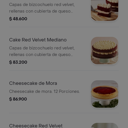
Capas de bizcochuelo red velvet,
rellenas con cubierta de queso
crema. 6-8 Porciones.
$ 48.600
Cake Red Velvet Mediano
Capas de bizcochuelo red velvet,
rellenas con cubierta de queso
crema. 12 Porciones
$ 83.200
Cheesecake de Mora
Cheesecake de mora. 12 Porciones.
$ 86.900
Cheesecake Red Velvet