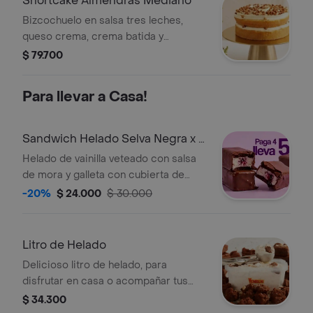
Shortcake Almendras Mediano
Bizcochuelo en salsa tres leches,
queso crema, crema batida y
almendras caramelizadas. 12
$ 79.700
porciones.
Para llevar a Casa!
Sandwich Helado Selva Negra x 5
Und
Helado de vainilla veteado con salsa
de mora y galleta con cubierta de
chocolate de leche belga. Lleva 5
-20%
$ 24.000
$ 30.000
paga 4.
Litro de Helado
Delicioso litro de helado, para
disfrutar en casa o acompañar tus
postres favoritos. sabor a elección.
$ 34.300