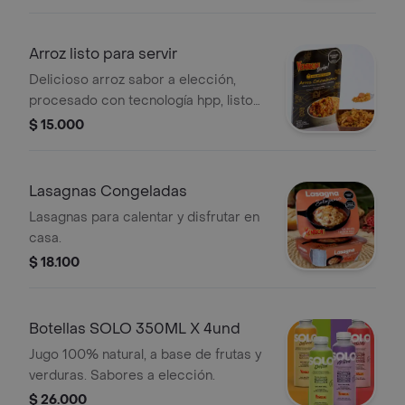
Arroz listo para servir
Delicioso arroz sabor a elección,
procesado con tecnología hpp, listo
para consumir. Solo 2 minutos en
$ 15.000
microondas.
Lasagnas Congeladas
Lasagnas para calentar y disfrutar en
casa.
$ 18.100
Botellas SOLO 350ML X 4und
Jugo 100% natural, a base de frutas y
verduras. Sabores a elección.
$ 26.000