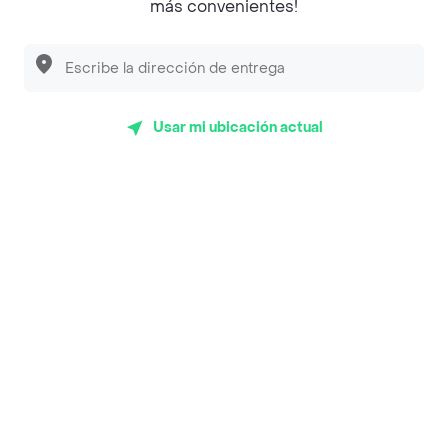
Encuéntranos en estos países
más convenientes!
App Store
Google play
AppGallery
Usar mi ubicación actual
Pide tu comida favorita cerca de ti
Categorías
Únete a Rappi
Sobre Rappi