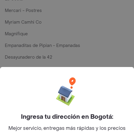
Mercari - Postres
Myriam Camhi Co
Magnifique
Empanaditas de Pipian - Empanadas
Desayunadero de la 42
Luisa Postres
Sopitas y Frijoladas
Subway
Ingresa tu dirección en Bogotá:
Top Marcas y Cadenas de Restaurantes
Mejor servicio, entregas más rápidas y los precios