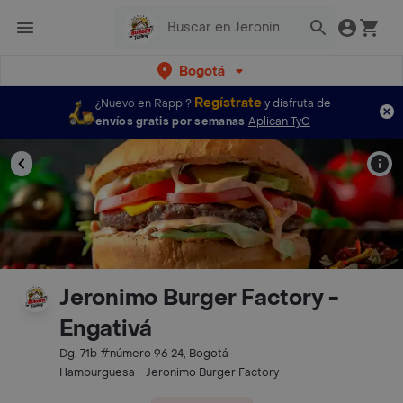
Bogotá
Regístrate
¿Nuevo en Rappi?
y disfruta de
envíos gratis por semanas
Aplican TyC
Jeronimo Burger Factory -
Engativá
Dg. 71b #número 96 24, Bogotá
Hamburguesa - Jeronimo Burger Factory