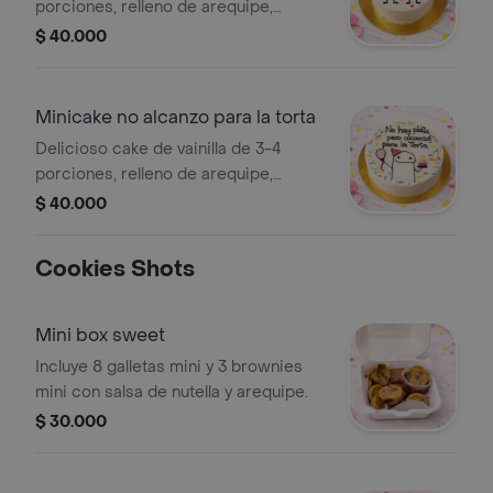
porciones, relleno de arequipe,
decorado en buttercream,empaque
$ 40.000
individual con su cucharita, incluye
lazo y tarjeta.
Minicake no alcanzo para la torta
Delicioso cake de vainilla de 3-4
porciones, relleno de arequipe,
decorado en buttercream,empaque
$ 40.000
individual con su cucharita, incluye
lazo y tarjeta.
Cookies Shots
Mini box sweet
Incluye 8 galletas mini y 3 brownies
mini con salsa de nutella y arequipe.
$ 30.000