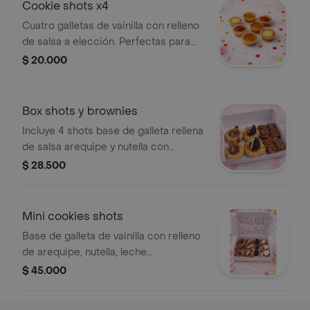
Cookie shots x4
Cuatro galletas de vainilla con relleno
de salsa a elección. Perfectas para
compartir.
$ 20.000
Box shots y brownies
Incluye 4 shots base de galleta rellena
de salsa arequipe y nutella con
topping de oreo y barquillos, 4 mini
$ 28.500
brownies decorados con salsa de
nutella.
Mini cookies shots
Base de galleta de vainilla con relleno
de arequipe, nutella, leche
condensada y choco arequipe con
$ 45.000
toppings de barquillos de chocolate,
oreo y masmelo.