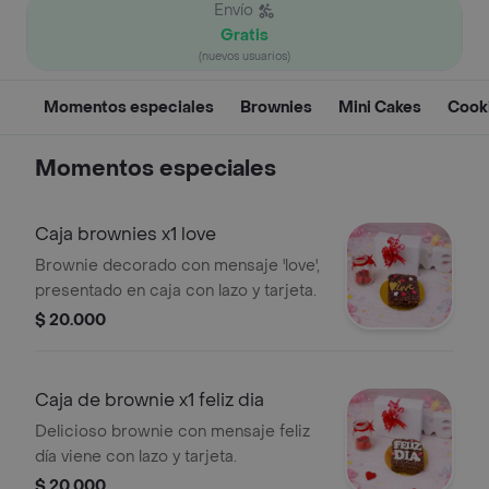
Envío
Gratis
(nuevos usuarios)
Momentos especiales
Brownies
Mini Cakes
Cook
Momentos especiales
Caja brownies x1 love
Brownie decorado con mensaje 'love',
presentado en caja con lazo y tarjeta.
$ 20.000
Caja de brownie x1 feliz dia
Delicioso brownie con mensaje feliz
día viene con lazo y tarjeta.
$ 20.000