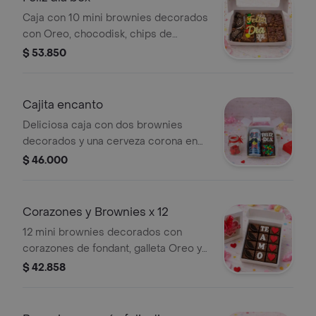
Caja con 10 mini brownies decorados
con Oreo, chocodisk, chips de
chocolate y Nutella. Incluye mensaje
$ 53.850
'Feliz Día', lazo y tarjeta de/para.
Cajita encanto
Deliciosa caja con dos brownies
decorados y una cerveza corona en
lata,con su lazo y tarjeta (de-para).
$ 46.000
Corazones y Brownies x 12
12 mini brownies decorados con
corazones de fondant, galleta Oreo y
las letras 'Te amo' en fondant.
$ 42.858