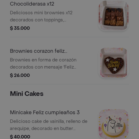
Chocoliderasa x12
Deliciosos mini brownies x12
decorados con toppings,
arequipe,nutella,oreo y mini chips
$ 35.000
viene con lazo y tarjeta, caja varia el
color.
Brownies corazon feliz
cumpleaños
Brownies en forma de corazón
decorados con mensaje 'Feliz
Cumpleaños', estrellas y confites de
$ 26.000
colores. Incluye lazo y tarjeta de/para.
Tamaño 13x13cm.
Mini Cakes
Minicake Feliz cumpleaños 3
Delicioso cake de vainilla, relleno de
arequipe, decorado en butter
cream,de 3-4 porciones viene en su
$ 40.000