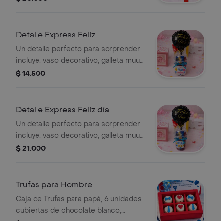
Detalle Express Feliz
Cumpleaños
Un detalle perfecto para sorprender
incluye: vaso decorativo, galleta muu
de chocolate,galleta wafer,
$ 14.500
chocolatina Jet, mini chocolate,
bombón bum,masmelos globo
decorativo.
Detalle Express Feliz día
Un detalle perfecto para sorprender
incluye: vaso decorativo, galleta muu
de chocolate,galleta wafer,
$ 21.000
chocolatina Jet, mini chocolate,
bombón bum,masmelos globo
decorativo.
Trufas para Hombre
Caja de Trufas para papá, 6 unidades
cubiertas de chocolate blanco,