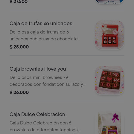
decoradas en fondant con moños,
$ 27.500
corbatas y corazones, incluye lazo
azul y tarjeta.
Caja de trufas x6 unidades
Deliciosa caja de trufas de 6
unidades cubiertas de chocolate
blanco o negro. envueltas en una caja
$ 25.000
varia el color, con lazo y tarjeta.
Caja brownies i love you
Deliciosos mini brownies x9
decorados con fondat,con su lazo y
caja.
$ 26.000
Caja Dulce Celebración
Caja Dulce Celebración con 6
brownies de diferentes toppings,