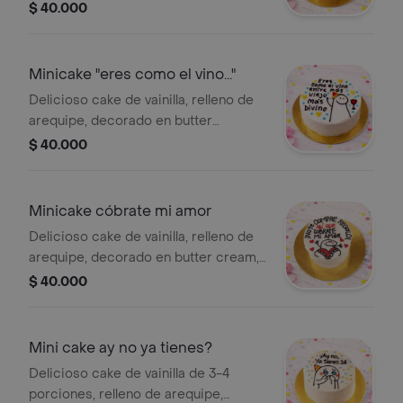
decorado en buttercream,empaque
$ 40.000
individual con su cucharita, incluye
lazo y tarjeta.
Minicake "eres como el vino..."
Delicioso cake de vainilla, relleno de
arequipe, decorado en butter
cream,de 3-4 porciones viene en su
$ 40.000
empaque con lazo, cuchará y tarjeta.
Minicake cóbrate mi amor
Delicioso cake de vainilla, relleno de
arequipe, decorado en butter cream,
de 3-4 porciones, viene en su
$ 40.000
empaque con lazo, cuchará y tarjeta.
Mini cake ay no ya tienes?
Delicioso cake de vainilla de 3-4
porciones, relleno de arequipe,