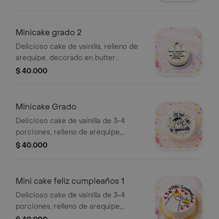
empaque con lazo, cuchará y tarjeta.
Minicake grado 2
Delicioso cake de vainilla, relleno de
arequipe, decorado en butter
cream,de 3-4 porciones viene en su
$ 40.000
empaque con lazo, cuchará y tarjeta.
Minicake Grado
Delicioso cake de vainilla de 3-4
porciones, relleno de arequipe,
decorado en buttercream,empaque
$ 40.000
individual con su cucharita, incluye
lazo y tarjeta.
Mini cake feliz cumpleaños 1
Delicioso cake de vainilla de 3-4
porciones, relleno de arequipe,
decorado en buttercream,empaque