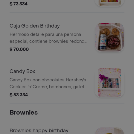
chocolates surtidos Hershey's y Twix
$ 73.334
minis, y galleta personalizada.
Caja Golden Birthday
Hermoso detalle para una persona
especial, contiene brownies redondo
de 13x13 cm decorado en salsa de
$ 70.000
arequipe con un Topper de happy
birthday puede varía de color, cerveza
corona en lata, 2 galletas de chips de
Candy Box
chocolate, incluye lazo y tarjeta, caja
Candy Box con chocolates Hershey's
dorada.
Cookies 'n' Creme, bombones, galleta
Muuu, masmelos y chocolates
$ 53.334
variados.
Brownies
Brownies happy birthday