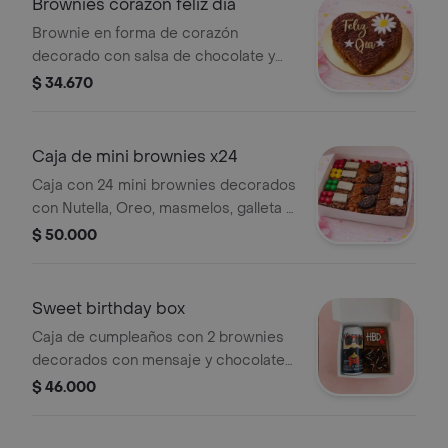
Brownies corazón feliz dia
Brownie en forma de corazón
decorado con salsa de chocolate y
mensaje 'Feliz Día'. Incluye lazo y
$ 34.670
tarjeta de/para. Tamaño 13x13cm.
Caja de mini brownies x24
Caja con 24 mini brownies decorados
con Nutella, Oreo, masmelos, galleta y
Kisses.
$ 50.000
Sweet birthday box
Caja de cumpleaños con 2 brownies
decorados con mensaje y chocolates
de colores, acompañados de una
$ 46.000
cerveza en lata. Incluye lazo y tarjeta.