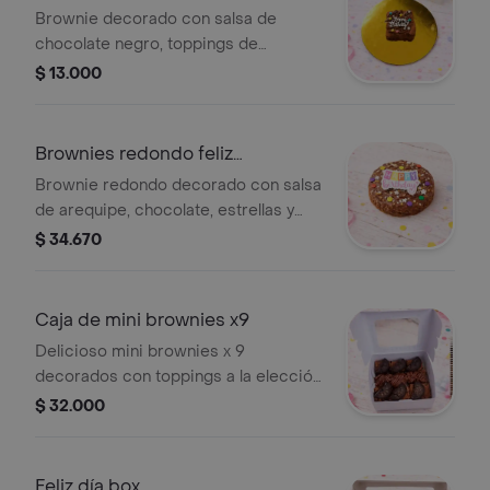
Brownie decorado con salsa de
chocolate negro, toppings de
estrellas y mensaje 'Happy Birthday'.
$ 13.000
Incluye lazo y tarjeta de cumpleaños.
Brownies redondo feliz
cumpleaños
Brownie redondo decorado con salsa
de arequipe, chocolate, estrellas y
chips de chocolate blanco. Incluye un
$ 34.670
topping no comestible de 'feliz
cumpleaños', chocolates de colores,
lazo y tarjeta de/para.
Caja de mini brownies x9
Delicioso mini brownies x 9
decorados con toppings a la elección
en su caja con lazo y tarjeta. Tamaño
$ 32.000
de la caja 10x10cm.
Feliz día box