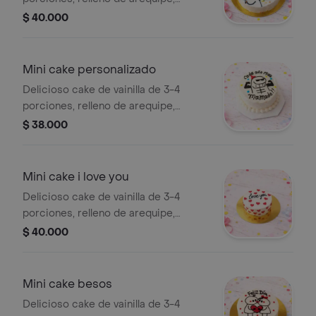
decorado en buttercream,empaque
$ 40.000
individual con su cucharita, incluye
lazo y tarjeta.
Mini cake personalizado
Delicioso cake de vainilla de 3-4
porciones, relleno de arequipe,
decorado en buttercream,empaque
$ 38.000
individual con su cucharita y lazo.
mensajes corto.
Mini cake i love you
Delicioso cake de vainilla de 3-4
porciones, relleno de arequipe,
decorado en buttercream,empaque
$ 40.000
individual con su cucharita, incluye
lazo y tarjeta.
Mini cake besos
Delicioso cake de vainilla de 3-4