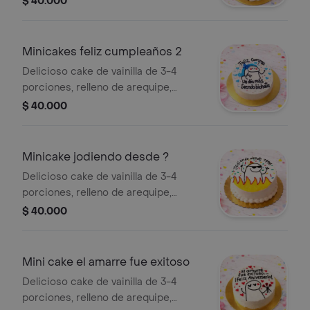
$ 40.000
individual con su cucharita, incluye
lazo y tarjeta.
Minicakes feliz cumpleaños 2
Delicioso cake de vainilla de 3-4
porciones, relleno de arequipe,
decorado en buttercream,empaque
$ 40.000
individual con su cucharita y tarjeta.
Minicake jodiendo desde ?
Delicioso cake de vainilla de 3-4
porciones, relleno de arequipe,
decorado en buttercream,empaque
$ 40.000
individual con su cucharita, incluye
lazo y tarjeta.
Mini cake el amarre fue exitoso
Delicioso cake de vainilla de 3-4
porciones, relleno de arequipe,