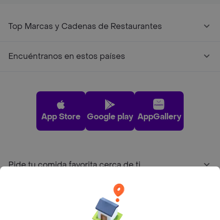
Top Marcas y Cadenas de Restaurantes
Encuéntranos en estos países
App Store
Google play
AppGallery
Pide tu comida favorita cerca de ti
Categorías