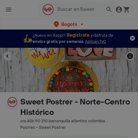
Bogotá
Regístrate
¿Nuevo en Rappi?
y disfruta de
envíos gratis por semanas
Aplican TyC
Sweet Postrer - Norte-Centro
Histórico
cra 45b 90 210 barranquilla atlantico colombia
Postres - Sweet Postrer