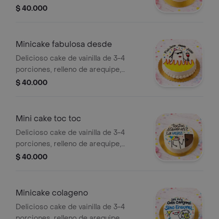
decorado en buttercream,empaque
$ 40.000
individual con su cucharita, incluye
lazo y tarjeta.
Minicake fabulosa desde
Delicioso cake de vainilla de 3-4
porciones, relleno de arequipe,
decorado en buttercream,empaque
$ 40.000
individual con su cucharita, incluye
lazo y tarjeta.
Mini cake toc toc
Delicioso cake de vainilla de 3-4
porciones, relleno de arequipe,
decorado en buttercream,empaque
$ 40.000
individual con su cucharita, incluye
lazo y tarjeta.
Minicake colageno
Delicioso cake de vainilla de 3-4
porciones, relleno de arequipe,