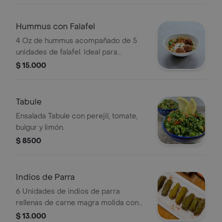
Hummus con Falafel
4 Oz de hummus acompañado de 5
unidades de falafel. Ideal para
compartir.
$ 15.000
Tabule
Ensalada Tabule con perejil, tomate,
bulgur y limón.
$ 8500
Indios de Parra
6 Unidades de indios de parra
rellenas de carne magra molida con
arroz y especies árabes, perfecto
$ 13.000