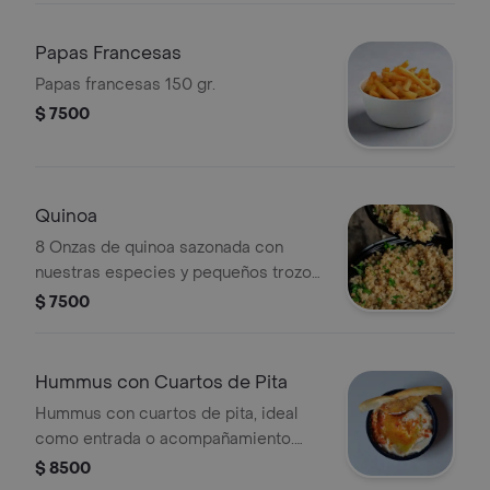
hummus .
Papas Francesas
Papas francesas 150 gr.
$ 7500
Quinoa
8 Onzas de quinoa sazonada con
nuestras especies y pequeños trozos
de perejil.
$ 7500
Hummus con Cuartos de Pita
Hummus con cuartos de pita, ideal
como entrada o acompañamiento.
Incluye aceite de oliva y pimentón
$ 8500
espolvoreado.