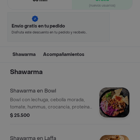
(nuevos usuarios)
Envío gratis en tu pedido
Disfruta este descuento en tu pedido y recíbelo
en minutos.
Shawarma
Acompañamientos
Shawarma
Shawarma en Bowl
Bowl con lechuga, cebolla morada,
tomate, hummus, crocancia, proteína
a elección, y base a elección. Incluye
$ 25.500
garbanzos, quinoa y pan pita.
Shawarma en Laffa