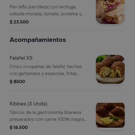
Pan laffa (servilleta) con lechuga,
cebolla morada, tomate, proteína y
sabor a elección.
$ 23.500
Acompañamientos
Falafel X5
Cinco croquetas de falafel, hechas
con garbanzos y especias, fritas
hasta quedar crujientes.
$ 8500
Kibbes (3 Unds)
Típicos de la gastronomía libanesa
preparados con carne 100% magra,
trigo bulgur y especias árabes,
$ 16.500
acompañados de 1,5 onzas de