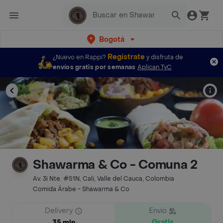
Bogotá
Regístrate
¿Nuevo en Rappi?
y disfruta de
envíos gratis por semanas
Aplican TyC
Shawarma & Co - Comuna 2
Av. 3i Nte. #51N, Cali, Valle del Cauca, Colombia
Comida Árabe - Shawarma & Co
Delivery
Envío
Gratis
35 min