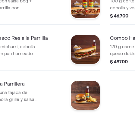
 con salsa bbq +
100 g corte
rrilla con
cebolla y ve
nes de papa casco
horneado a
$ 46.700
papas y beb
o Res a la Parrillla
Combo Ha
michurri, cebolla
170 g carne
 en pan horneado
queso doble
ción de papas y
cebolla en 
$ 49.700
en pan bri
porción de 
Parrillera
una tajada de
la grillé y salsa
ompañado de una
ida.