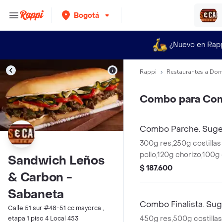
Bogotá
¿Nuevo en Rap
Rappi
Restaurantes a Dom
Combo para Com
Combo Parche. Suger
300g res,250g costilla
pollo,120g chorizo,100g
Sandwich Leños
criolla,arepas,plátano 
$ 187.600
& Carbon -
gaseosas 1 cerveza.
Sabaneta
Combo Finalista. Sug
Calle 51 sur #48-51 cc mayorca ,
450g res,500g costill
etapa 1 piso 4 Local 453