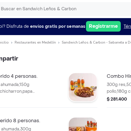
Registrarme
pi?
Disfruta de
envíos gratis por semanas
Tér
icilio
Restaurantes en Medellín
Sandwich Leños & Carbon - Sabaneta a D
partir
ido 4 personas.
Combo Hin
s ahumada,150g
300g res,50
 chicharron,papa
pollo,180g c
maduro,mazorcas,3
arepas, plá
$ 281.400
gaseosas y 
erido 8 personas.
as ahumada,300g