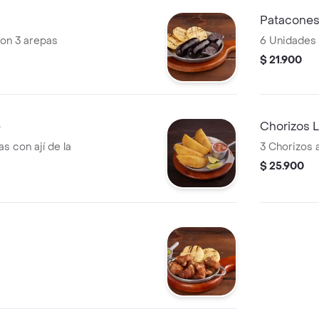
Patacones
 con 3 arepas
6 Unidades
$ 21.900
e
Chorizos 
 con ají de la
3 Chorizos a
$ 25.900