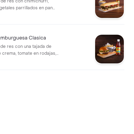
 de res con chimichurri,
getales parrillados en pan
compañado de una porción de
ida.
mburguesa Clasica
 de res con una tajada de
 crema, tomate en rodajas,
rodajas, lechuga y salsa BBQ
oche acompañado de una
papas y bebida.