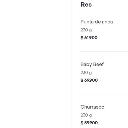
Res
Punta de anca
230 g
$ 61.900
Baby Beef
230 g
$ 69.900
Churrasco
230 g
$ 59.900