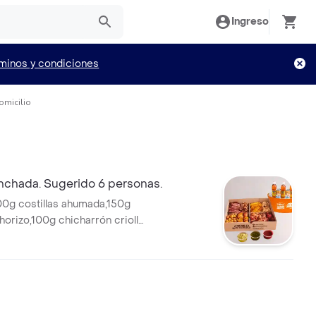
Ingreso
minos y condiciones
omicilio
chada. Sugerido 6 personas.
0g costillas ahumada,150g
horizo,100g chicharrón criolla,
tano maduro,mazorcas,4
2 cervezas