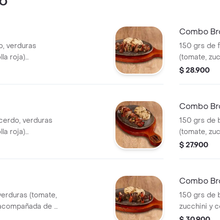
VO
Combo Bro
lo, verduras
150 grs de f
la roja)
(tomate, zuc
 arepa de maíz.
acompañada 
$ 28.900
bebida.
Combo Br
cerdo, verduras
150 grs de 
la roja)
(tomate, zuc
 arepa de maíz.
acompañada 
$ 27.900
bebida.
Combo Br
verduras (tomate,
150 grs de b
) acompañada de 2
zucchini y 
und de arep
$ 30.900