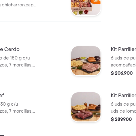
g chicharron,papa
maduro,mazorcas,5
 de Cerdo
Kit Parril
o de 150 g c/u
6 uds de pu
s, 7 morcillas,
acompañado 
urri, 160g
20 arepas, 
$ 206.900
 BBQ. Para
guacamole y
compartir.
ef
Kit Parril
230 g c/u
6 uds de pu
s, 7 morcillas,
uds de lomo
urri, 160g
chorizos,7 m
$ 289.900
 BBQ. Ideal para
chimichurri