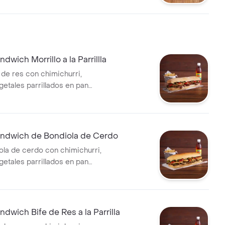
wich Morrillo a la Parrillla
 de res con chimichurri,
getales parrillados en pan
compañado de una porción de
ida.
dwich de Bondiola de Cerdo
ola de cerdo con chimichurri,
getales parrillados en pan
compañado de una porción de
ida.
wich Bife de Res a la Parrilla