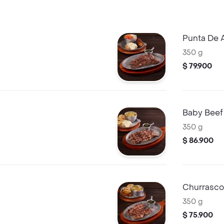
Punta De 
350 g
$ 79.900
Baby Beef
350 g
$ 86.900
Churrasco
350 g
$ 75.900