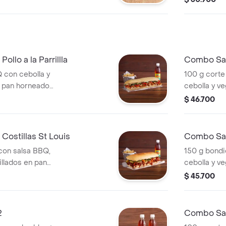
lo a la Parrillla
Combo Sand
Q con cebolla y
100 g corte
n pan horneado
cebolla y ve
ción de papas y
horneado a
$ 46.700
papas y beb
ostillas St Louis
Combo San
 con salsa BBQ,
150 g bondi
illados en pan
cebolla y ve
e una porción de
horneado a
$ 45.700
papas y beb
2
Combo Sand