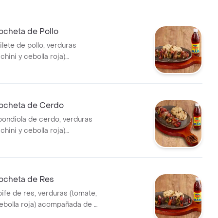
cheta de Pollo
ilete de pollo, verduras
chini y cebolla roja)
de 2 und de arepa de maíz y
ocheta de Cerdo
bondiola de cerdo, verduras
chini y cebolla roja)
de 2 und de arepa de maíz y
ocheta de Res
ife de res, verduras (tomate,
cebolla roja) acompañada de 2
a de maíz y bebida.