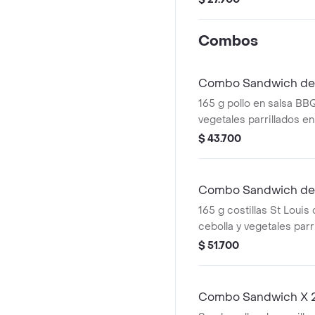
Combos
Combo Sandwich de Pol
165 g pollo en salsa BB
vegetales parrillados e
acompañado de una por
$ 43.700
bebida.
Combo Sandwich de C
165 g costillas St Louis
cebolla y vegetales parr
horneado acompañado d
$ 51.700
papas y bebida.
Combo Sandwich X 