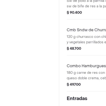
Sw de pollo a la parrilla
sw de bife de res a la pa
chimichurri + 2 porcio
$ 90.400
+ 2 gaseosas.
Cmb Sndw de Churrasc
120 g churrasco con chi
y vegetales parrillados
acompañado de una por
$ 48.700
bebida.
Combo Hamburguesa 
180 g carne de res con 
queso doble crema, cebol
BBQ en pan brioche ac
$ 49.700
porción de papas y beb
Entradas