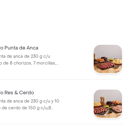
lero Punta de Anca
nta de anca de 230 g c/u
de 8 chorizos, 7 morcillas,
160g chimichurri, 160g
 160g salsa BBQ. Para
lero Res & Cerdo
nta de anca de 230 g c/u y 10
 de cerdo de 150 g c/u,8
orcillas,20 arepas,
, guacamole y salsa BBQ.