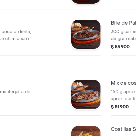
Bife de Pa
 cocción lenta,
300 g carne
on chimichurri.
de gran sab
$ 55.900
Mix de cos
mantequilla de
150 g aprox.
aprox. cost
papas criol
$ 51.900
tradicionale
Costillas S