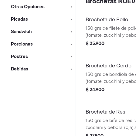
Brochetas NUE
Otras Opciones
Picadas
Brocheta de Pollo
150 grs de filete de pol
Sandwich
(tomate, zucchini y cebol
acompañada de 2 und de
$ 25.900
Porciones
Postres
Brocheta de Cerdo
Bebidas
150 grs de bondiola de 
(tomate, zucchini y cebol
acompañada de 2 und de
$ 24.900
Brocheta de Res
150 grs de bife de res, 
zucchini y cebolla roja
und de arepa de maíz.
$ 27.900