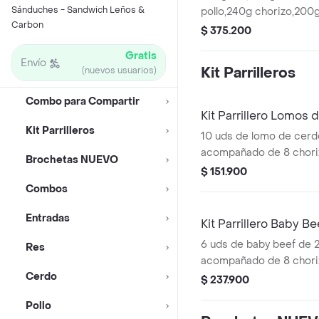
Sánduches - Sandwich Leños &
pollo,240g chorizo,200
Carbon
criolla,arepas,plátano 
$ 375.200
gaseosas y 3 cervezas
Gratis
Envío
Kit Parrilleros
(nuevos usuarios)
Combo para Compartir
Kit Parrillero Lomos
Kit Parrilleros
10 uds de lomo de cerd
acompañado de 8 chorizo
Brochetas NUEVO
20 arepas, 160g chimich
$ 151.900
guacamole y 160g salsa
Combos
compartir.
Entradas
Kit Parrillero Baby Be
6 uds de baby beef de 
Res
acompañado de 8 chorizo
Cerdo
20 arepas, 160g chimich
$ 237.900
guacamole y 160g salsa
Pollo
compartir.