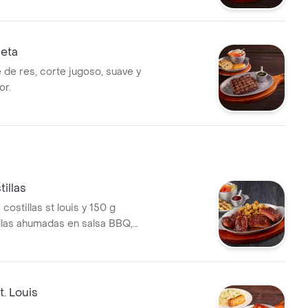
leta
 de res, corte jugoso, suave y
or.
tillas
 costillas st louis y 150 g
illas ahumadas en salsa BBQ,
las y 2 acompañamientos
s.
t. Louis