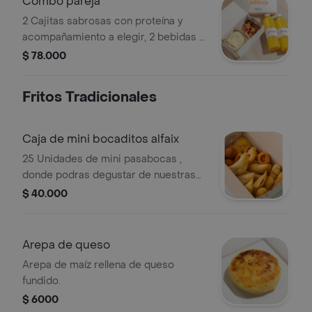
Combo pareja
2 Cajitas sabrosas con proteína y
acompañamiento a elegir, 2 bebidas a
elegir
$ 78.000
Fritos Tradicionales
Caja de mini bocaditos alfaix
25 Unidades de mini pasabocas ,
donde podras degustar de nuestras
deliciosas mini arepas de huevo,
$ 40.000
buñuelos, carimañolas, dedos de
queso , salchirrollos.
Arepa de queso
Arepa de maíz rellena de queso
fundido.
$ 6000