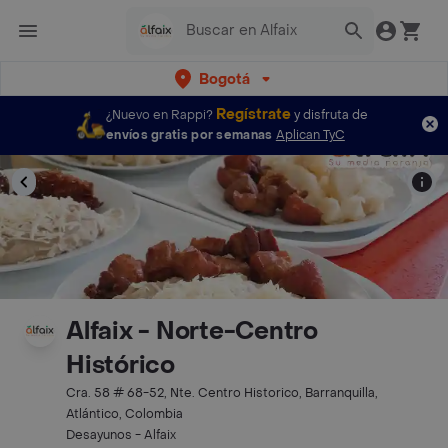
Bogotá
Regístrate
¿Nuevo en Rappi?
y disfruta de
envíos gratis por semanas
Aplican TyC
Alfaix - Norte-Centro
Histórico
Cra. 58 # 68-52, Nte. Centro Historico, Barranquilla,
Atlántico, Colombia
Desayunos - Alfaix