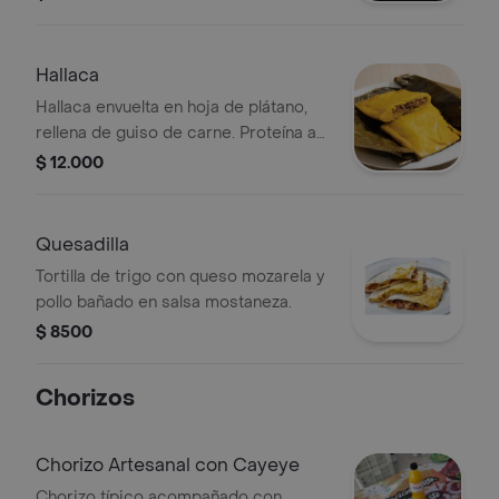
Hallaca
Hallaca envuelta en hoja de plátano,
rellena de guiso de carne. Proteína a
elegir.
$ 12.000
Quesadilla
Tortilla de trigo con queso mozarela y
pollo bañado en salsa mostaneza.
$ 8500
Chorizos
Chorizo Artesanal con Cayeye
Chorizo típico acompañado con