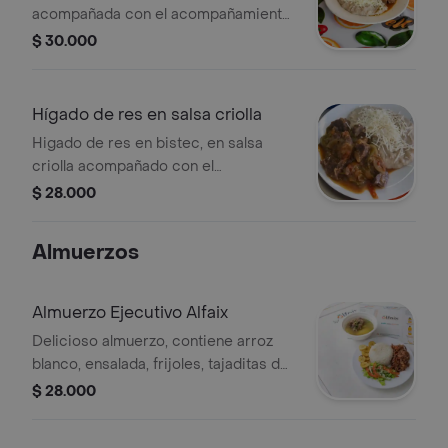
acompañada con el acompañamiento
que desees
$ 30.000
Hígado de res en salsa criolla
Higado de res en bistec, en salsa
criolla acompañado con el
acompañamiento que desees.
$ 28.000
Almuerzos
Almuerzo Ejecutivo Alfaix
Delicioso almuerzo, contiene arroz
blanco, ensalada, frijoles, tajaditas de
guineo, eliges la proteína que desees
$ 28.000
y viene acompañado con la mejor
sopa del día .