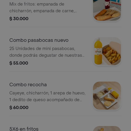
Mix de fritos: empanada de
chicharrón, empanada de carne,
empanada de pollo, el favorito dedito
$ 30.000
de queso y de salchicha.
Acompañados de jugo 500 ml
Corozo.
Combo pasabocas nuevo
25 Unidades de mini pasabocas,
donde podrás degustar de nuestras
deliciosas mini arepas de huevo,
$ 55.000
buñuelos, carimañolas, dedos de
queso y salchirrollos. acompañado de
nuestro jugo de naranja 1 l. ideal para
Combo recocha
4-5 personas.
Cayeye, chicharrón, 1 arepa de huevo,
1 dedito de queso acompañado de
bebida a elegir 2 litros.
$ 60.000
5X6 en fritos