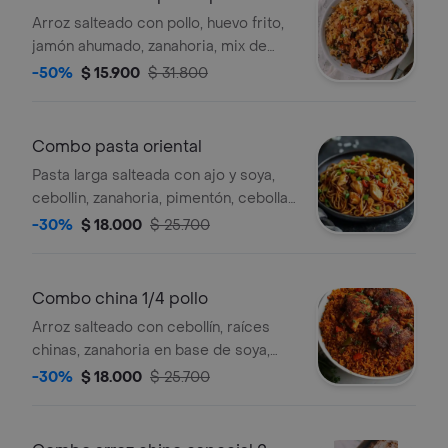
Arroz salteado con pollo, huevo frito,
jamón ahumado, zanahoria, mix de
verdura, cebollín y raíz china, en salsa
-50%
$ 15.900
$ 31.800
soya, acompañado de salsa agridulce
y una bebida 250ml a elección.
Combo pasta oriental
Pasta larga salteada con ajo y soya,
cebollin, zanahoria, pimentón, cebolla,
jamón, tiras de pechuga de pollo,
-30%
$ 18.000
$ 25.700
acompañada de una bebida 250 ml a
elección.
Combo china 1/4 pollo
Arroz salteado con cebollín, raíces
chinas, zanahoria en base de soya,
acompañado de papas francesas, de
-30%
$ 18.000
$ 25.700
pollo frito, salsa agridulce y una
bebida 250 ml a elección.