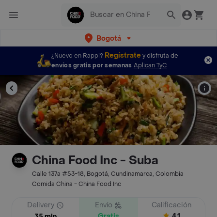
Bogotá
Regístrate
¿Nuevo en Rappi?
y disfruta de
envíos gratis por semanas
Aplican TyC
China Food Inc - Suba
Calle 137a #53-18, Bogotá, Cundinamarca, Colombia
Comida China - China Food Inc
Delivery
Envío
Calificación
Gratis
4.1
35 min