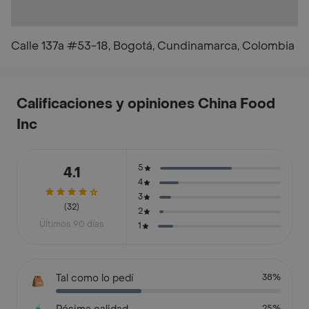
Calle 137a #53-18, Bogotá, Cundinamarca, Colombia
Calificaciones y opiniones China Food
Inc
5
4.1
4
3
(32)
2
Últimos 90 días
1
Tal como lo pedí
38%
25%