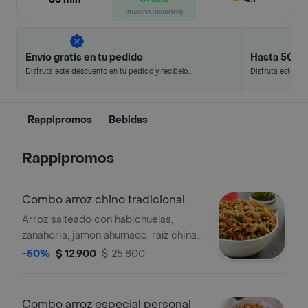
(nuevos usuarios)
Envío gratis en tu pedido
Hasta 50% 
Disfruta este descuento en tu pedido y recíbelo
Disfruta este de
en minutos.
en minutos.
Rappipromos
Bebidas
Rappipromos
Combo arroz chino tradicional
personal
Arroz salteado con habichuelas,
zanahoria, jamón ahumado, raíz china
y cebollin en salsa soya, acompañado
-50%
$ 12.900
$ 25.800
de salsa agridulce y bebida 250ml a
elección.
Combo arroz especial personal