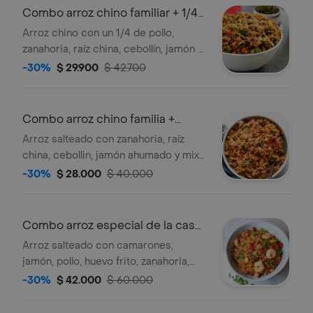
Combo arroz chino familiar + 1/4
pollo
Arroz chino con un 1/4 de pollo,
zanahoria, raíz china, cebollín, jamón y
mix de verduras, en salsa soya,
-30%
$ 29.900
$ 42.700
acompañado de salsa agridulce. para
3 personas.
Combo arroz chino familia +
bebida litro
Arroz salteado con zanahoria, raíz
china, cebollin, jamón ahumado y mix
de verduras, en salsa soya.
-30%
$ 28.000
$ 40.000
acompañado de salsa agridulce y
bebida litro. para 3 personas.
Combo arroz especial de la casa
familiar
Arroz salteado con camarones,
jamón, pollo, huevo frito, zanahoria,
alverja, raíces chinas, cebollín, en
-30%
$ 42.000
$ 60.000
salsa soya, acompañado de salsas
agridulces y una bebida litro