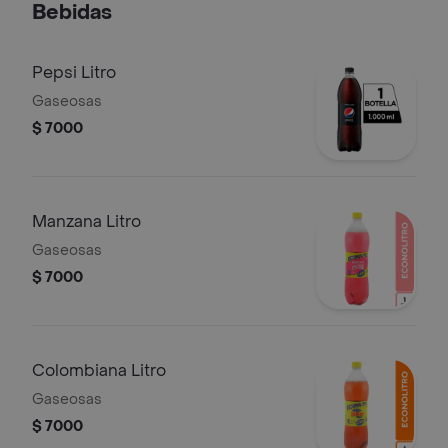
Bebidas
postobon. para 3 personas.
Pepsi Litro
Gaseosas
$ 7000
Manzana Litro
Gaseosas
$ 7000
Colombiana Litro
Gaseosas
$ 7000