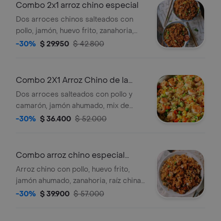
elección.
Combo 2x1 arroz chino especial
Dos arroces chinos salteados con
pollo, jamón, huevo frito, zanahoria,
mix de verduras, cebollín y raíz china,
-30%
$ 29.950
$ 42.800
en salsa soya. acompañados de salsa
agridulce y dos bebidas 250ml a
elección.
Combo 2X1 Arroz Chino de la
Casa
Dos arroces salteados con pollo y
camarón, jamón ahumado, mix de
verduras, zanahoria, raíces chinas y
-30%
$ 36.400
$ 52.000
cebollin, acompañado de salsa
agridulce y dos bebidas 250 ml a
elección.
Combo arroz chino especial
familiar
Arroz chino con pollo, huevo frito,
jamón ahumado, zanahoria, raíz china,
cebollín, mix de verduras, en salsa
-30%
$ 39.900
$ 57.000
soya + bebida litro. para 3 personas.