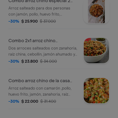
Combo arroz chino especial 2
personas
Arroz salteado para dos personas
con jamón, pollo, huevo frito,
zanahoria, alverja, raíces chinas,
-30%
$ 25.900
$ 37.000
cebollín, en salsa soya, acompañado
de salsas agridulces y dos bebidas
250 ml a elección.
Combo 2x1 arroz chino
tradicional
Dos arroces salteados con zanahoria,
raíz china, cebollin, jamón ahumado y
mix de verduras en salsa soya.
-30%
$ 23.800
$ 34.000
acompañado de salsa agridulce y dos
bebidas 250ml a elección.
Combo arroz chino de la casa
personal
Arroz salteado con camarón ,pollo,
huevo frito, jamón, zanahoria, raíz
china, cebollín y mix de verduras en
-30%
$ 22.000
$ 31.400
salsa soya, acompañado de salsa
agridulce y una bebida 250ml a