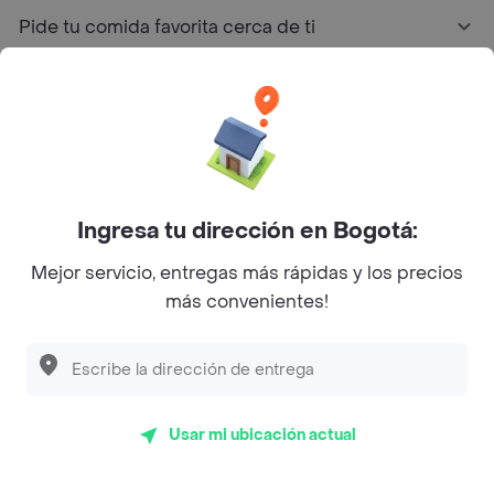
Pide tu comida favorita cerca de ti
Categorías
Únete a Rappi
Sobre Rappi
Ingresa tu dirección en Bogotá:
Mejor servicio, entregas más rápidas y los precios
Facebook
Twitter
Instagram
más convenientes!
©
2026
Rappi Inc. All rights reserved.
Usar mi ubicación actual
Rappi S.A.S. --- NIT 900.843.898-9 --- Calle 63 # 16A-02
Bogotá D.C. --- notificacionesrappi@rappi.com