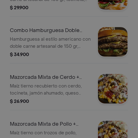
pepinillos, tomate, lechuga, anillos de
$ 29.900
cebolla, tocineta, papas y gaseosa
250 ml a elección.
Combo Hamburguesa Doble
Brunch
Hamburguesa al estilo americano con
doble carne artesanal de 150 gr,
tocineta, pepinillos, tomate, lechuga,
$ 34.900
tocineta, papas y gaseosa 250 ml a
elección.
Mazorcada Mixta de Cerdo +
Bebida
Maíz tierno recubierto con cerdo,
tocineta, jamón ahumado, queso
mozzarella, papa cabello de ángel,
$ 26.900
pico de gallo, lechuga, salsa de la
casa + bebida.
Mazorcada Mixta de Pollo +
Bebida
Maíz tierno con trozos de pollo,