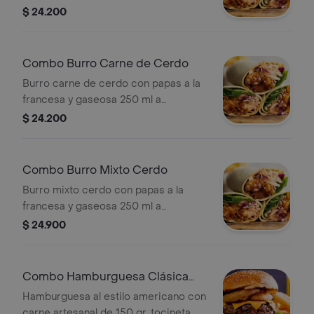
elección.
$ 24.200
Combo Burro Carne de Cerdo
Burro carne de cerdo con papas a la
francesa y gaseosa 250 ml a
elección.
$ 24.200
Combo Burro Mixto Cerdo
Burro mixto cerdo con papas a la
francesa y gaseosa 250 ml a
elección.
$ 24.900
Combo Hamburguesa Clásica
Brunch
Hamburguesa al estilo americano con
carne artesanal de 150 gr, tocineta,