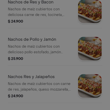
Nachos de Res y Bacon
Nachos de maíz cubiertos con
deliciosa carne de res, tocineta,
queso mozzarella, pico de gallo,
$ 24.900
lechuga, guacamole y crema de
queso.
Nachos de Pollo y Jamón
Nachos de maíz cubiertos con
delicioso pollo estofado, jamón
ahumado, queso mozzarella, pico de
$ 25.900
gallo, lechuga, guacamole y crema de
queso.
Nachos Res y Jalapeños
Nachos de maíz cubiertos con carne
de res, jalapeños, queso mozzarella,
pico de gallo, lechuga, guacamole y
$ 24.900
crema de queso.