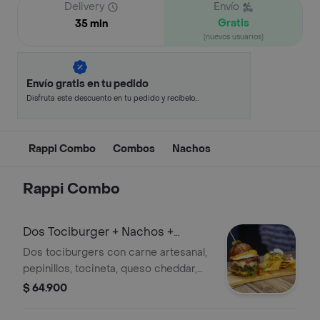
Delivery
Envío
Gratis
35 min
(nuevos usuarios)
Envío gratis en tu pedido
Disfruta este descuento en tu pedido y recíbelo
en minutos.
Rappi Combo
Combos
Nachos
Rappi Combo
Dos Tociburger + Nachos +
Bebidas
Dos tociburgers con carne artesanal,
pepinillos, tocineta, queso cheddar,
lechuga y tomate, acompañadas
$ 64.900
jamonachos pequeños y dos bebidas.