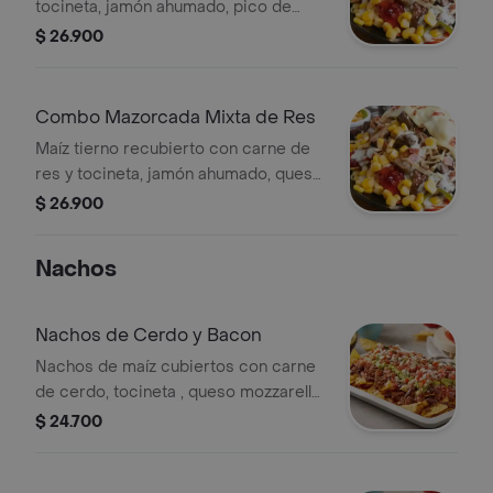
tocineta, jamón ahumado, pico de
gallo, queso mozzarella, papa cabello
$ 26.900
de ángel, lechuga, salsa de la casa, +
bebida.
Combo Mazorcada Mixta de Res
Maíz tierno recubierto con carne de
res y tocineta, jamón ahumado, queso
mozzarella, papa cabello de ángel,
$ 26.900
pico de gallo, lechuga, salsa de la
casa, papas y gaseosa 250 ml a
Nachos
elección.
Nachos de Cerdo y Bacon
Nachos de maíz cubiertos con carne
de cerdo, tocineta , queso mozzarella,
pico de gallo, lechuga, guacamole y
$ 24.700
crema de queso.