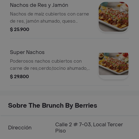
Nachos de Res y Jamón
Nachos de maíz cubiertos con carne
de res, jamón ahumado, queso
mozzarella, pico de gallo, lechuga,
$ 25.900
guacamole y crema de queso.
Super Nachos
Poderosos nachos cubiertos con
carne de res,cerdo,tocino ahumado,
queso mozzarella,pico de
$ 29.800
gallo,lechuga, guacamole, crema de
queso y salsa de la casa.
Sobre The Brunch By Berries
Calle 2 # 7-03, Local Tercer
Dirección
Piso