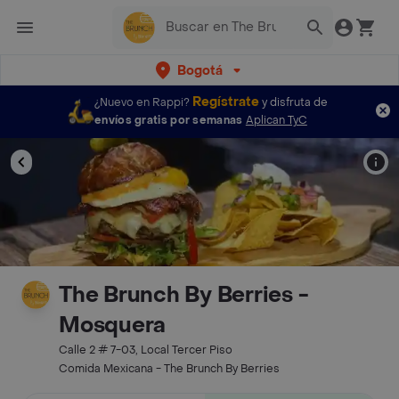
Bogotá
Regístrate
¿Nuevo en Rappi?
y disfruta de
envíos gratis por semanas
Aplican TyC
The Brunch By Berries -
Mosquera
Calle 2 # 7-03, Local Tercer Piso
Comida Mexicana - The Brunch By Berries