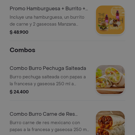
Promo Hamburguesa + Burrito +
2 Gaseosas
Incluye una hamburguesa, un burrito
de carne y 2 gaseosas Manzana
Postobón.
$ 48.900
Combos
Combo Burro Pechuga Salteada
Burro pechuga salteada con papas a
la francesa y gaseosa 250 ml a
elección..
$ 24.400
Combo Burro Carne de Res
Mexicano
Burro carne de res mexicano con
papas a la francesa y gaseosa 250 ml