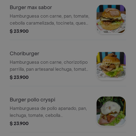
Burger max sabor
Hamburguesa con carne, pan, tomate,
cebolla caramelizada, tocineta, queso
cheddar, salsa tartara, salsa bbq
$ 23.900
incluye papas 100g
Choriburger
Hamburguesa con carne, chorizotipo
parrilla, pan artesanal lechuga, tomate,
cebolla, queso cheddar, salsa bbq y
$ 23.900
salsa tártara. incluye papas 100g
Burger pollo cryspi
Hamburguesa de pollo apanado, pan,
lechuga, tomate, cebolla
caramelizada, doble queso mozzarella
$ 23.900
cheddar, jamón, bbq cheddar y salsa