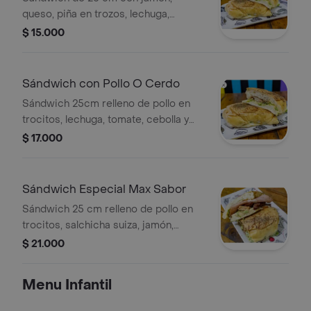
queso, piña en trozos, lechuga,
tomate, cebolla y pepinillo.
$ 15.000
Sándwich con Pollo O Cerdo
Sándwich 25cm relleno de pollo en
trocitos, lechuga, tomate, cebolla y
queso mozzarella.
$ 17.000
Sándwich Especial Max Sabor
Sándwich 25 cm relleno de pollo en
trocitos, salchicha suiza, jamón,
lechuga, tomate, cebolla y queso
$ 21.000
mozzarella.
Menu Infantil