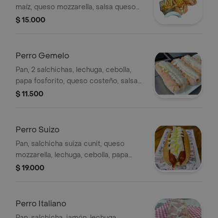
maíz, queso mozzarella, salsa queso
cheddar, lechuga, papa fosforito,
$ 15.000
salsa tártara y salsa de piña.
Perro Gemelo
Pan, 2 salchichas, lechuga, cebolla,
papa fosforito, queso costeño, salsa
tártara y salsa de piña.
$ 11.500
Perro Suizo
Pan, salchicha suiza cunit, queso
mozzarella, lechuga, cebolla, papa
fosforito, salsa tártara y salsa de piña.
$ 19.000
Perro Italiano
Pan, salchicha, jamón, lechuga,