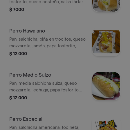
fosforito, queso costeño, salsa tártara
y salsa de piña.
$ 7000
Perro Hawaiano
Pan, salchicha, piña en trocitos, queso
mozzarella, jamón, papa fosforito,
lechuga, salsa de piña, salsa tártara y
$ 12.000
salsa de tomate.
Perro Medio Suizo
Pan, media salchicha suiza, queso
mozzarella, lechuga, papa fosforito,
salsa tártara y salsa de piña.
$ 12.000
Perro Especial
Pan, salchicha americana, tocineta,