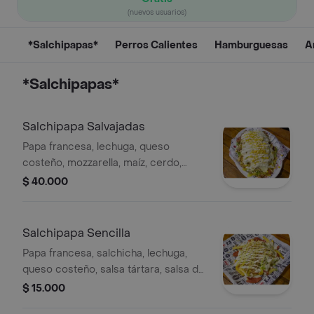
(nuevos usuarios)
*Salchipapas*
Perros Calientes
Hamburguesas
A
*Salchipapas*
Salchipapa Salvajadas
Papa francesa, lechuga, queso
costeño, mozzarella, maíz, cerdo,
pollo, chorizo, butifarra, salchicha,
$ 40.000
salsa tártara, piña y papas fosforito.
tamaño a elección.
Salchipapa Sencilla
Papa francesa, salchicha, lechuga,
queso costeño, salsa tártara, salsa de
piña y papa fosforito.
$ 15.000