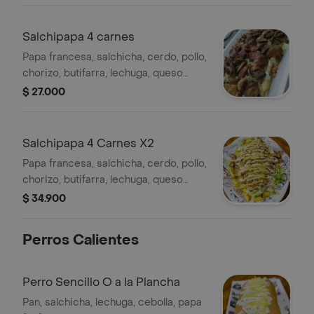
Salchipapa 4 carnes
Papa francesa, salchicha, cerdo, pollo,
chorizo, butifarra, lechuga, queso
costeño, salsa tártara, salsa de piña y
$ 27.000
papas fosforito.
Salchipapa 4 Carnes X2
Papa francesa, salchicha, cerdo, pollo,
chorizo, butifarra, lechuga, queso
costeño, salsa tártara, salsa de piña y
$ 34.900
papas fosforito.
Perros Calientes
Perro Sencillo O a la Plancha
Pan, salchicha, lechuga, cebolla, papa