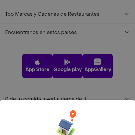
Top Marcas y Cadenas de Restaurantes
Encuéntranos en estos países
App Store
Google play
AppGallery
Pide tu comida favorita cerca de ti
Categorías