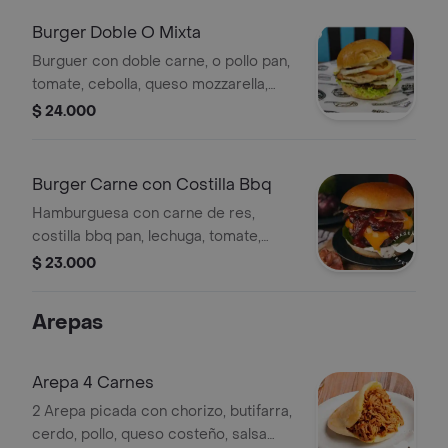
tártara. incluye papas 100g
Burger Doble O Mixta
Burguer con doble carne, o pollo pan,
tomate, cebolla, queso mozzarella,
jamon salsa cheddar, bbq tartara .
$ 24.000
Burger Carne con Costilla Bbq
Hamburguesa con carne de res,
costilla bbq pan, lechuga, tomate,
cebolla, queso mozzarella, salsa
$ 23.000
cheddar bbq, y salsa tártara.
Arepas
Arepa 4 Carnes
2 Arepa picada con chorizo, butifarra,
cerdo, pollo, queso costeño, salsa