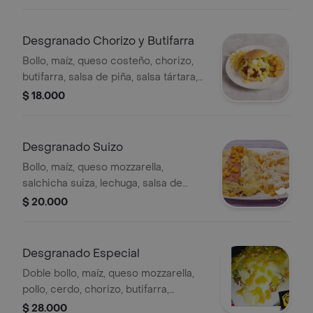
Desgranado Chorizo y Butifarra
Bollo, maíz, queso costeño, chorizo,
butifarra, salsa de piña, salsa tártara,
lechuga, queso mozzarella y papa
$ 18.000
fosforito.
Desgranado Suizo
Bollo, maíz, queso mozzarella,
salchicha suiza, lechuga, salsa de
piña, salsa tártara y papa fosforito.
$ 20.000
Desgranado Especial
Doble bollo, maíz, queso mozzarella,
pollo, cerdo, chorizo, butifarra,
trocitos de piña, lechuga, salsa
$ 28.000