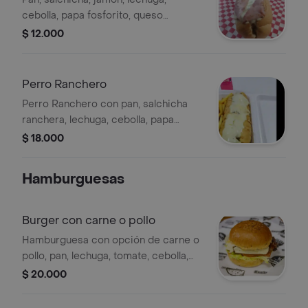
cebolla, papa fosforito, queso
mozzarella, salsa tártara y salsa de
$ 12.000
piña.
Perro Ranchero
Perro Ranchero con pan, salchicha
ranchera, lechuga, cebolla, papa
fosforito, queso mozzarella, salsa
$ 18.000
tártara y salsa de piña.
Hamburguesas
Burger con carne o pollo
Hamburguesa con opción de carne o
pollo, pan, lechuga, tomate, cebolla,
jamón, queso cheddar y salsa tártara.
$ 20.000
Incluye papas de 100g.