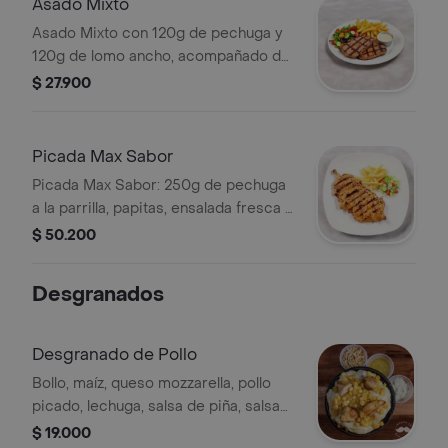
Asado Mixto
Asado Mixto con 120g de pechuga y
120g de lomo ancho, acompañado de
papas fritas, ensalada fresca y salsa
$ 27.900
de la casa.
Picada Max Sabor
Picada Max Sabor: 250g de pechuga
a la parrilla, papitas, ensalada fresca y
salsa de la casa.
$ 50.200
Desgranados
Desgranado de Pollo
Bollo, maíz, queso mozzarella, pollo
picado, lechuga, salsa de piña, salsa
tártara y papa fosforito.
$ 19.000