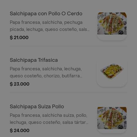
Salchipapa con Pollo O Cerdo
Papa francesa, salchicha, pechuga
picada, lechuga, queso costeño, salsa
tártara, salsa de piña y papa fosforito.
$ 21.000
Salchipapa Trifasica
Papa francesa, salchicha, lechuga,
queso costeño, chorizo, butifarra
pollo salsa tártara, salsa de piña y
$ 23.000
papa fosforito.
Salchipapa Suiza Pollo
Papa francesa, salchicha suiza, pollo,
lechuga, queso costeño, salsa tártara,
salsa de piña y papas fosforo.
$ 24.000