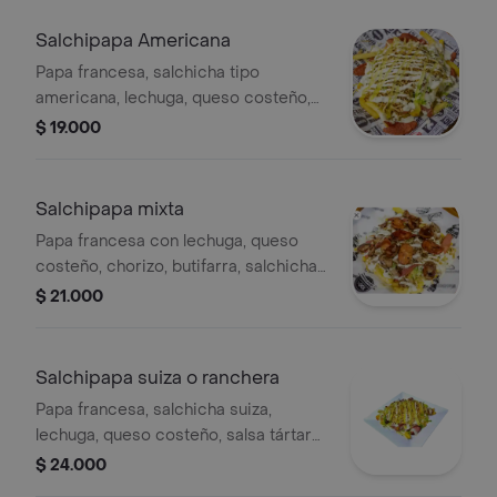
Salchipapa Americana
Papa francesa, salchicha tipo
americana, lechuga, queso costeño,
salsa tártara, salsa de piña y papa
$ 19.000
fosforito.
Salchipapa mixta
Papa francesa con lechuga, queso
costeño, chorizo, butifarra, salchicha,
salsa tártara, salsa de piña y papa
$ 21.000
fosforito.
Salchipapa suiza o ranchera
Papa francesa, salchicha suiza,
lechuga, queso costeño, salsa tártara,
salsa de piña y papa fosforito.
$ 24.000