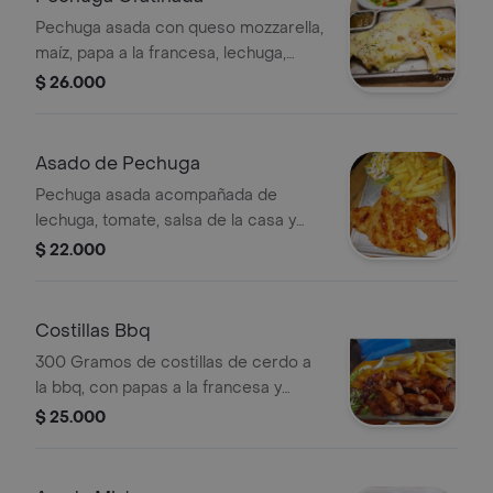
Pechuga asada con queso mozzarella,
maíz, papa a la francesa, lechuga,
tomate y salsa de la casa.
$ 26.000
Asado de Pechuga
Pechuga asada acompañada de
lechuga, tomate, salsa de la casa y
papas fritas.
$ 22.000
Costillas Bbq
300 Gramos de costillas de cerdo a
la bbq, con papas a la francesa y
ensalada.
$ 25.000