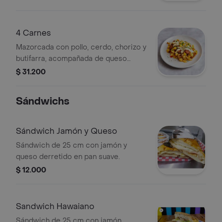
tártara, salsa de piña y papa fosforito.
4 Carnes
Mazorcada con pollo, cerdo, chorizo y
butifarra, acompañada de queso
costeño, mozzarella, maíz, lechuga,
$ 31.200
salsa tártara y piña.
Sándwichs
Sándwich Jamón y Queso
Sándwich de 25 cm con jamón y
queso derretido en pan suave.
$ 12.000
Sandwich Hawaiano
Sándwich de 25 cm con jamón,