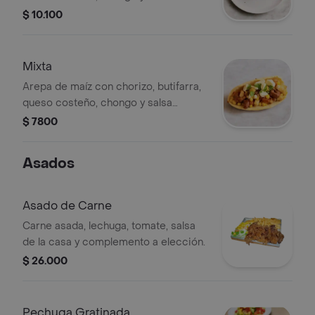
tártara.
$ 10.100
Mixta
Arepa de maíz con chorizo, butifarra,
queso costeño, chongo y salsa
tártara.
$ 7800
Asados
Asado de Carne
Carne asada, lechuga, tomate, salsa
de la casa y complemento a elección.
$ 26.000
Pechuga Gratinada