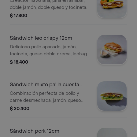
Creación hawaiana, piña en almíbar,
doble jamón, doble queso y tocineta.
$ 17.800
Sándwich leo crispy 12cm
Delicioso pollo apanado, jamón,
tocineta, queso doble crema, lechuga,
tomate, cebolla, miel mostaza y
$ 18.400
nuestra salsa de ajo.
Sándwich mixto pa' la cuesta
12cm
Combinación perfecta de pollo y
carne desmechada, jamón, queso
doble crema, maíz tierno, lechuga,
$ 20.400
tomate, cebolla, pimentón, pepino,
bbq y mostaza.
Sándwich pork 12cm