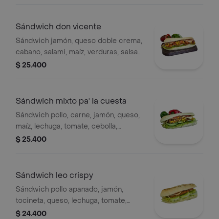
Sándwich don vicente
Sándwich jamón, queso doble crema,
cabano, salami, maíz, verduras, salsa
chipotle, bbq, salsa ajo .
$ 25.400
Sándwich mixto pa' la cuesta
Sándwich pollo, carne, jamón, queso,
maíz, lechuga, tomate, cebolla,
pimentón, pepino, bbq mostaza.
$ 25.400
Sándwich leo crispy
Sándwich pollo apanado, jamón,
tocineta, queso, lechuga, tomate,
cebolla, miel mostaza, salsa ajo.
$ 24.400