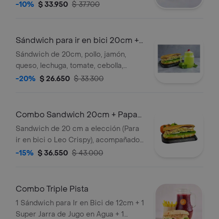
tomate, cebolla, miel mostaza y
-10%
$ 33.950
$ 37.700
nuestra salsa de ajo; acompañada de
papas a la francesa y bebida
Sándwich para ir en bici 20cm +
granizada
Sándwich de 20cm, pollo, jamón,
queso, lechuga, tomate, cebolla,
pimentón, pepino, mostaza, tártara y
-20%
$ 26.650
$ 33.300
salsa ajo; acompañado de una
granizada
Combo Sandwich 20cm + Papas
+ Jugo
Sandwich de 20 cm a elección (Para
ir en bici o Leo Crispy), acompañado
de papas a la francesa y jugo a
-15%
$ 36.550
$ 43.000
elección (mango o durazno)
Combo Triple Pista
1 Sándwich para Ir en Bici de 12cm + 1
Super Jarra de Jugo en Agua + 1