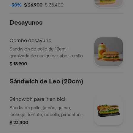
Porción de Papitas
-30%
$ 26.900
$ 38.400
Desayunos
Combo desayuno
Sandwich de pollo de 12cm +
granizada de cualquier sabor o milo
$ 18.900
Sándwich de Leo (20cm)
Sándwich para ir en bici
Sándwich pollo, jamón, queso,
lechuga, tomate, cebolla, pimentón,
pepino, mostaza, tártara y salsa ajo.
$ 23.400