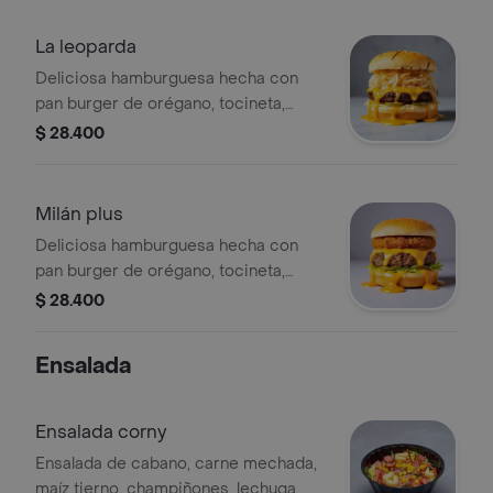
cerdo ahumada, lechuga, salsa bbq
tártara, ajo, cebolla, tomate.
La leoparda
Deliciosa hamburguesa hecha con
pan burger de orégano, tocineta,
queso doble crema, 160 gr de carne
$ 28.400
hamburguesa, 80 gr de pollo
desmechado, lechuga, salsa bbq
tártara, ajo, cebolla y tomate.
Milán plus
Deliciosa hamburguesa hecha con
pan burger de orégano, tocineta,
queso doble crema, 160 gr de carne
$ 28.400
hamburguesa, 100 gr de milanesa de
pollo, lechuga, salsa bbq tártara, ajo,
Ensalada
cebolla y tomate.
Ensalada corny
Ensalada de cabano, carne mechada,
maíz tierno, champiñones, lechuga,