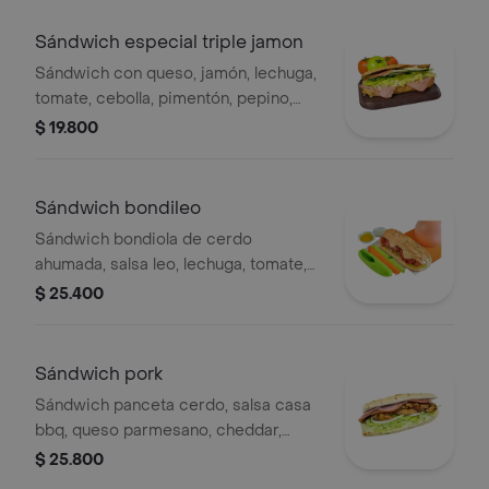
Sándwich especial triple jamon
Sándwich con queso, jamón, lechuga,
tomate, cebolla, pimentón, pepino,
mostaza, tártara, salsa ajo.
$ 19.800
Sándwich bondileo
Sándwich bondiola de cerdo
ahumada, salsa leo, lechuga, tomate,
queso y pimentones ahumados
$ 25.400
Sándwich pork
Sándwich panceta cerdo, salsa casa
bbq, queso parmesano, cheddar,
jamón, cebolla, lechuga, y tomate.
$ 25.800