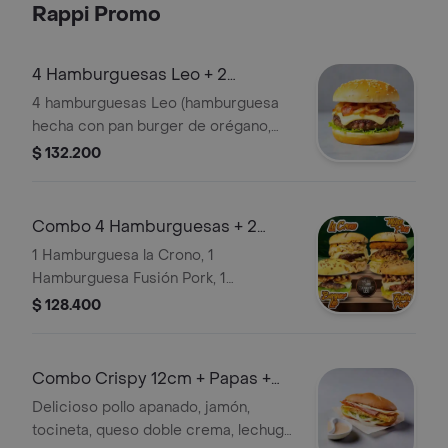
Rappi Promo
4 Hamburguesas Leo + 2
Limonadas + Papas
4 hamburguesas Leo (hamburguesa
hecha con pan burger de orégano,
queso doble crema, tocineta, 160
$ 132.200
gramos de carne, tomate, cebolla,
lechuga y salsa bbq y ajo);
acompañado de 2 limonadas y 2
Combo 4 Hamburguesas + 2
porciones de papas a la francesa
Jugos
1 Hamburguesa la Crono, 1
Hamburguesa Fusión Pork, 1
Hamburguesa Milán Plus y 1 Burger
$ 128.400
Leo + 2 jugos 650 ml cada uno sabor
a elección.
Combo Crispy 12cm + Papas +
Bebida
Delicioso pollo apanado, jamón,
tocineta, queso doble crema, lechuga,