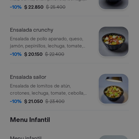
pimentón, tomate, vinagretas.
-10%
$ 22.850
$ 25.400
Ensalada crunchy
Ensalada de pollo apanado, queso,
jamón, pepinillos, lechuga, tomate,
pepino, vinagretas.
-10%
$ 20.150
$ 22.400
Ensalada sailor
Ensalada de lomitos de atún,
crotones, lechuga, tomate, cebolla,
pepinillos, vinagreta y guacamole.
-10%
$ 21.050
$ 23.400
Menu Infantil
Menu infantil