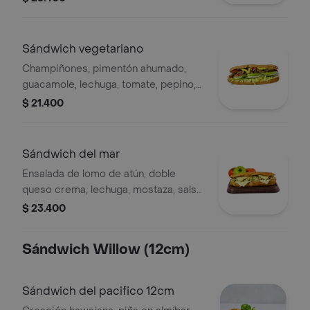
nachos, guacamole, bbq.
Sándwich vegetariano
Champiñones, pimentón ahumado,
guacamole, lechuga, tomate, pepino,
miel mostaza, tártara.
$ 21.400
Sándwich del mar
Ensalada de lomo de atún, doble
queso crema, lechuga, mostaza, salsa
ajo.
$ 23.400
Sándwich Willow (12cm)
Sándwich del pacifico 12cm