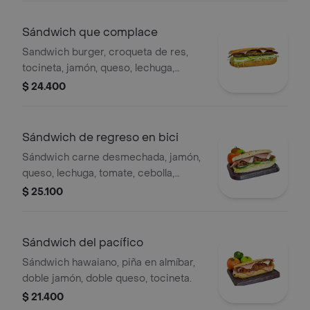
Sándwich que complace
Sandwich burger, croqueta de res,
tocineta, jamón, queso, lechuga,
cebolla, tomate, bbq, salsa ajo.
$ 24.400
Sándwich de regreso en bici
Sándwich carne desmechada, jamón,
queso, lechuga, tomate, cebolla,
pimentón, pepino, mostaza y bbq.
$ 25.100
Sándwich del pacífico
Sándwich hawaiano, piña en almíbar,
doble jamón, doble queso, tocineta.
$ 21.400