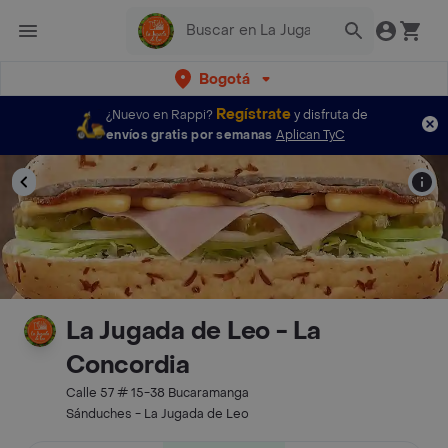
Bogotá
Regístrate
¿Nuevo en Rappi?
y disfruta de
envíos gratis por semanas
Aplican TyC
La Jugada de Leo - La
Concordia
Calle 57 # 15-38 Bucaramanga
Sánduches - La Jugada de Leo