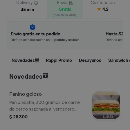
Delivery
Envío
Calificación
Gratis
4.2
35 min
(nuevos usuarios)
Envío gratis en tu pedido
Hasta 32% 
Disfruta este descuento en tu pedido y recíbelo
Disfruta este de
en minutos.
en minutos.
Novedades🆕
Rappi Promo
Desayunos
Sándwich 
Novedades🆕
Panino goloso
Pan ciabatta, 300 gramos de carne
de cerdo sazonada al verdadero
estilo italiano, queso provolone,
$ 28.300
tocineta, tomate, lechuga y salsa
tártara de la casa.