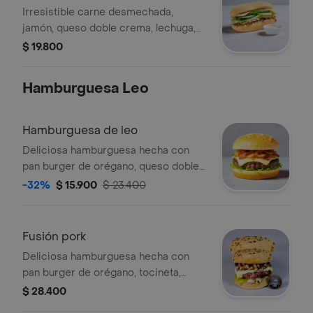
12cm
Irresistible carne desmechada,
jamón, queso doble crema, lechuga,
tomate, cebolla, pimentón, pepino,
$ 19.800
mostaza y bbq.
Hamburguesa Leo
Hamburguesa de leo
Deliciosa hamburguesa hecha con
pan burger de orégano, queso doble
crema, tocineta, 160 gramos de
-32%
$ 15.900
$ 23.400
carne, tomate, cebolla, lechuga y salsa
bbq, ajo.
Fusión pork
Deliciosa hamburguesa hecha con
pan burger de orégano, tocineta,
queso doble crema, 160 gr de carne
$ 28.400
hamburguesa, 50 gr de panceta de