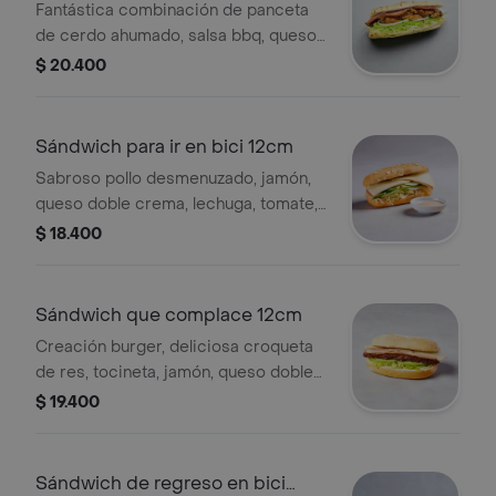
Fantástica combinación de panceta
de cerdo ahumado, salsa bbq, queso
parmesano, jamón, cebolla, lechuga y
$ 20.400
tomate.
Sándwich para ir en bici 12cm
Sabroso pollo desmenuzado, jamón,
queso doble crema, lechuga, tomate,
cebolla, pimentón, pepino, mostaza,
$ 18.400
tártara y nuestra salsa de ajo.
Sándwich que complace 12cm
Creación burger, deliciosa croqueta
de res, tocineta, jamón, queso doble
crema, lechuga, cebolla, tomate, bbq y
$ 19.400
nuestra salsa de ajo.
Sándwich de regreso en bici