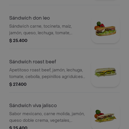
Sándwich don leo
Sándwich carne, tocineta, maíz,
jamón, queso, lechuga, tomate,
cebolla, pimentón, bbq, mostaza, ajo.
$ 25.400
Sándwich roast beef
Apetitoso roast beef, jamón, lechuga,
tomate, cebolla, pepinillos agridulces,
queso cheddar.
$ 27.400
Sándwich viva jalisco
Sabor mexicano, carne molida, jamón,
queso doble crema, vegetales,
jalapeños, maíz, chipotle, cheddar,
$ 25.400