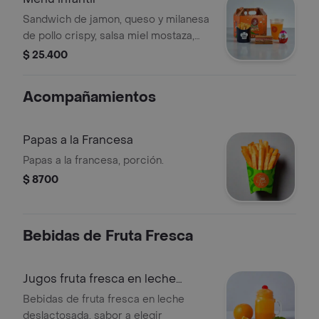
Sandwich de jamon, queso y milanesa
de pollo crispy, salsa miel mostaza,
papitas fritas, granizado y premio
$ 25.400
sorpresa
Acompañamientos
Papas a la Francesa
Papas a la francesa, porción.
$ 8700
Bebidas de Fruta Fresca
Jugos fruta fresca en leche
deslactosada
Bebidas de fruta fresca en leche
deslactosada. sabor a elegir