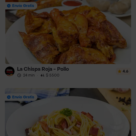
Envío Gratis
La Chispa Roja - Pollo
4.6
24 min
·
$ 5500
Envío Gratis