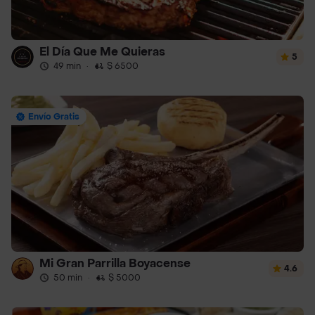
El Día Que Me Quieras
5
49 min
·
$ 6500
Envío Gratis
Mi Gran Parrilla Boyacense
4.6
50 min
·
$ 5000