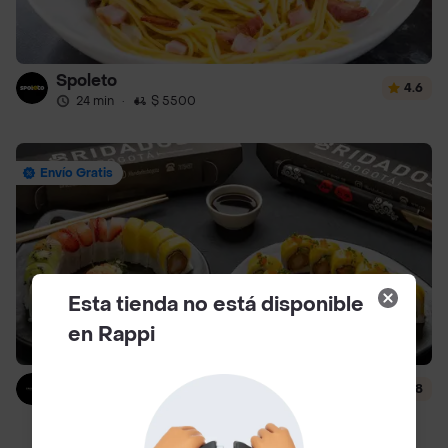
Spoleto
4.6
24 min
·
$ 5500
Envío Gratis
Esta tienda no está disponible
en Rappi
Bridados Muhai
4.8
24 min
·
$ 6500