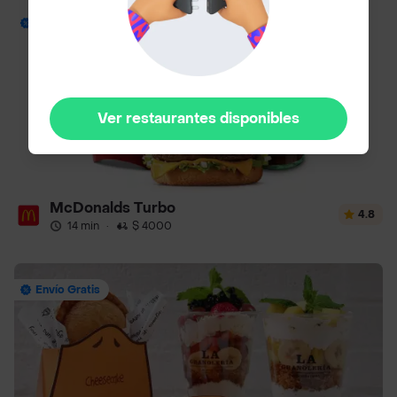
Envío Gratis
Ver restaurantes disponibles
McDonalds Turbo
4.8
14 min
·
$ 4000
Envío Gratis