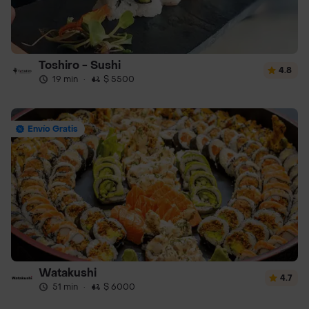
Toshiro - Sushi
4.8
19 min
·
$ 5500
Envío Gratis
Watakushi
4.7
51 min
·
$ 6000