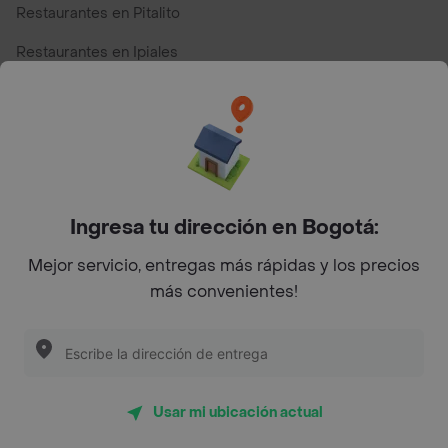
Restaurantes en Pitalito
Restaurantes en Ipiales
Restaurantes en San Andres
Restaurantes cerca de mi para pedir Comida a Domicilio -
Top Marcas y Cadenas de Restaurantes
Ingresa tu dirección en Bogotá:
Encuéntranos en estos países
Mejor servicio, entregas más rápidas y los precios
más convenientes!
App Store
Google play
AppGallery
Usar mi ubicación actual