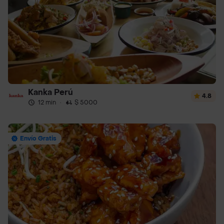
Kanka Perú
4.8
12 min
·
$ 5000
Envío Gratis