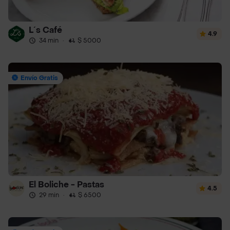
L´s Café
4.9
34 min
·
$ 5000
Envío Gratis
El Boliche - Pastas
4.5
29 min
·
$ 6500