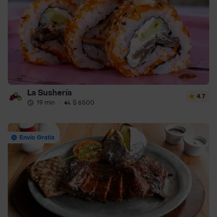
La Sushería
4.7
19 min
·
$ 6500
Envío Gratis