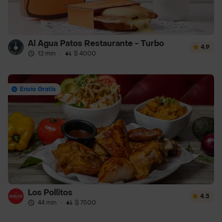
Al Agua Patos Restaurante - Turbo
4.9
12 min
·
$ 4000
Envío Gratis
Los Pollitos
4.5
44 min
·
$ 7500