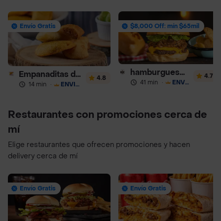
Envío Gratis
$8,000 Off: mín $65mil
hamburguesas Rustica (RDC)
Empanaditas de Pipian - Empanadas
4.7
4.8
41 min
·
ENVÍO GRATIS
14 min
·
ENVÍO GRATIS
Restaurantes con promociones cerca de
mí
Elige restaurantes que ofrecen promociones y hacen
delivery cerca de mí
Envío Gratis
Envío Gratis