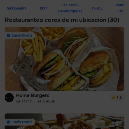
El Corral -
Sandwi
McDonald's
KFC
Frisby
Hamburguesa
Qban
Restaurantes cerca de mi ubicación
(30)
Envío Gratis
Home Burgers
4.6
14 min
·
$ 4500
Envío Gratis