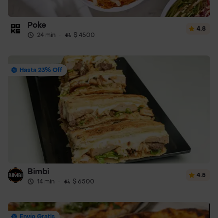
Poke
4.8
24 min
·
$ 4500
Hasta 23% Off
Bimbi
4.5
14 min
·
$ 6500
Envío Gratis