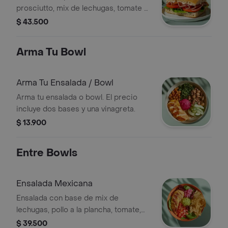
prosciutto, mix de lechugas, tomate y
mayonesa de ajo.
$ 43.500
Arma Tu Bowl
Arma Tu Ensalada / Bowl
Arma tu ensalada o bowl. El precio
incluye dos bases y una vinagreta.
$ 13.900
Entre Bowls
Ensalada Mexicana
Ensalada con base de mix de
lechugas, pollo a la plancha, tomate,
cebolla encurtida, totopos,
$ 39.500