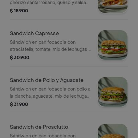
chorizo santarrosano, queso y salsa
verde
$ 18.900
Sandwich Capresse
Sándwich en pan focaccia con
straciatella, tomate, mix de lechugas y
pesto.
$ 30.900
Sandwich de Pollo y Aguacate
Sándwich en pan focaccia con pollo a
la plancha, aguacate, mix de lechugas
y mayonesa de ajo.
$ 31.900
Sandwich de Prosciutto
Sándwich en pan focaccia con