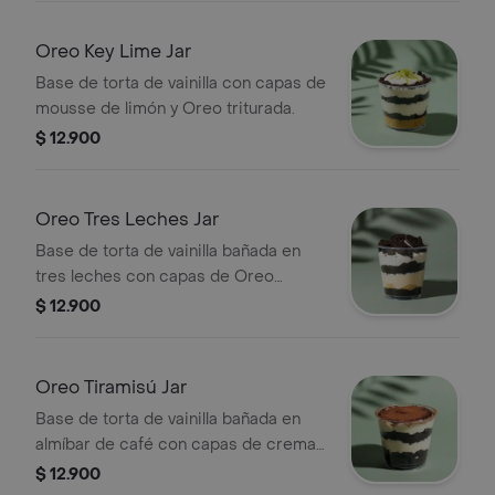
Oreo Key Lime Jar
Base de torta de vainilla con capas de
mousse de limón y Oreo triturada.
$ 12.900
Oreo Tres Leches Jar
Base de torta de vainilla bañada en
tres leches con capas de Oreo
triturada.
$ 12.900
Oreo Tiramisú Jar
Base de torta de vainilla bañada en
almíbar de café con capas de crema
de tiramisú y Oreo triturada.
$ 12.900