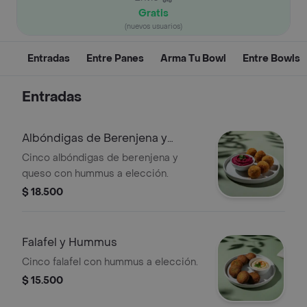
Gratis
(nuevos usuarios)
Entradas
Entre Panes
Arma Tu Bowl
Entre Bowls
Entradas
Albóndigas de Berenjena y
Hummus
Cinco albóndigas de berenjena y
queso con hummus a elección.
$ 18.500
Falafel y Hummus
Cinco falafel con hummus a elección.
$ 15.500