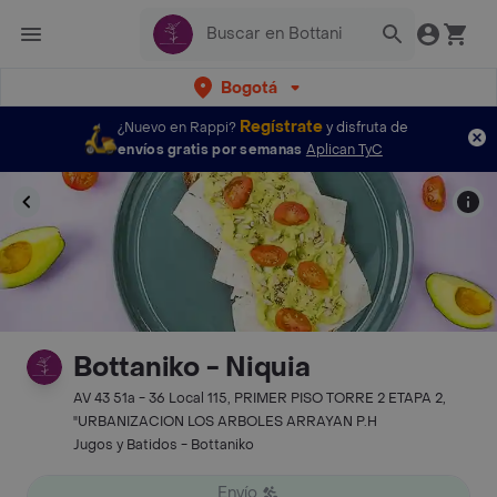
Bogotá
Regístrate
¿Nuevo en Rappi?
y disfruta de
envíos gratis por semanas
Aplican TyC
Bottaniko - Niquia
AV 43 51a - 36 Local 115, PRIMER PISO TORRE 2 ETAPA 2,
"URBANIZACION LOS ARBOLES ARRAYAN P.H
Jugos y Batidos - Bottaniko
Envío