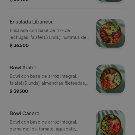
cebolla encurtida, maíz tierno y
vinagreta a elección.
Ensalada Libanesa
Ensalada con base de mix de
lechugas, falafel (5 unds), hummus de
garbanzo, queso feta, tomate cherry,
$ 36.500
pepino, crutones, cebolla encurtida y
vinagreta e elección.
Bowl Árabe
Bowl con base de arroz integral,
falafel (5 unds), almendras fileteadas,
tomate, pepino, hummus y perejil.
$ 39.500
Bowl Casero
Bowl con base de arroz integral,
carne molida, tomate, aguacate,