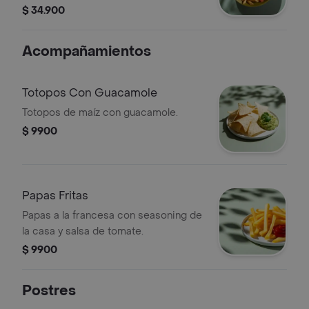
pesto, tomate chonto y queso feta.
$ 34.900
Acompañamientos
Totopos Con Guacamole
Totopos de maíz con guacamole.
$ 9900
Papas Fritas
Papas a la francesa con seasoning de
la casa y salsa de tomate.
$ 9900
Postres