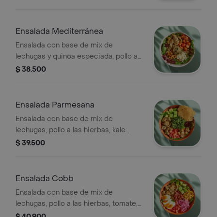
guacamole, cilantro y vinagreta a
elección.
Ensalada Mediterránea
Ensalada con base de mix de
lechugas y quinoa especiada, pollo a
las hierbas, tomate cherry, queso feta,
$ 38.500
dip de berenjena, garbanzos
crocantes y vinagreta a elección.
Ensalada Parmesana
Ensalada con base de mix de
lechugas, pollo a las hierbas, kale
picado, tomate, aguacate, galletas de
$ 39.500
parmesano, crutones y vinagreta a
elección.
Ensalada Cobb
Ensalada con base de mix de
lechugas, pollo a las hierbas, tomate,
huevo duro, tocineta, aguacate,
$ 40.900