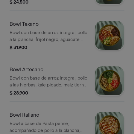
cebolla encurtida, brócoli rostizado y
$ 24.500
cilantro.
Bowl Texano
Bowl con base de arroz integral, pollo
a la plancha, frijol negro, aguacate,
pico de gallo y totopos.
$ 31.900
Bowl Artesano
Bowl con base de arroz integral, pollo
a las hierbas, kale picado, maiz tierno,
tomate, guacamole y cilantro.
$ 28.900
Bowl Italiano
Bowl a base de Pasta penne,
acompañado de pollo a la plancha,