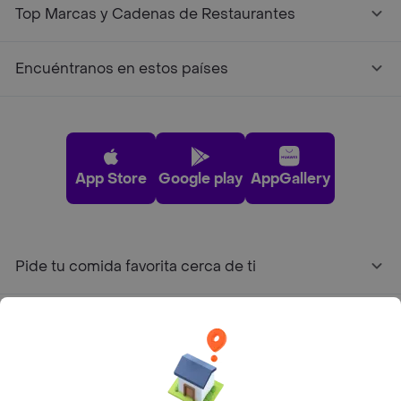
Top Marcas y Cadenas de Restaurantes
Encuéntranos en estos países
App Store
Google play
AppGallery
Pide tu comida favorita cerca de ti
Categorías
Únete a Rappi