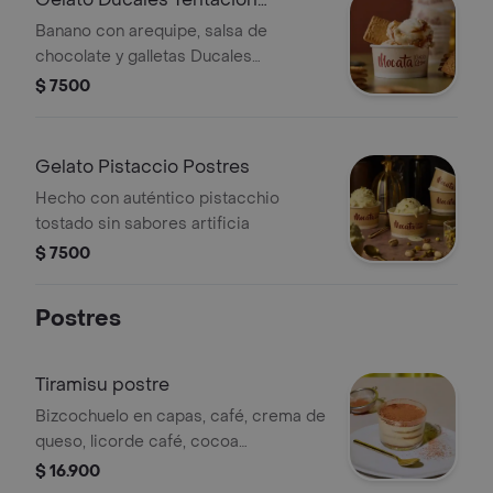
Postres
Banano con arequipe, salsa de
chocolate y galletas Ducales
Tentación
$ 7500
Gelato Pistaccio Postres
Hecho con auténtico pistacchio
tostado sin sabores artificia
$ 7500
Postres
Tiramisu postre
Bizcochuelo en capas, café, crema de
queso, licorde café, cocoa
pulverizada y barquillos de chocolate
$ 16.900