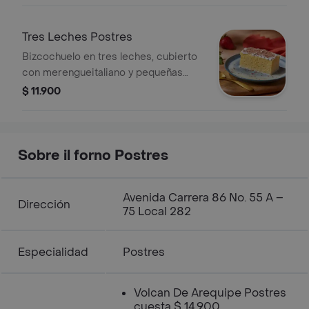
Tres Leches Postres
Bizcochuelo en tres leches, cubierto
con merengueitaliano y pequeñas
espirales de chocolate.
$ 11.900
Sobre il forno Postres
Avenida Carrera 86 No. 55 A –
Dirección
75 Local 282
Especialidad
Postres
Volcan De Arequipe Postres
cuesta $ 14.900