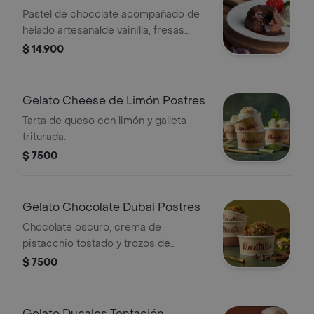
Pastel de chocolate acompañado de
helado artesanalde vainilla, fresas
frescas y salsa de chocolate.
$ 14.900
Gelato Cheese de Limón Postres
Tarta de queso con limón y galleta
triturada.
$ 7500
Gelato Chocolate Dubai Postres
Chocolate oscuro, crema de
pistacchio tostado y trozos de
hojaldre
$ 7500
Gelato Ducales Tentación