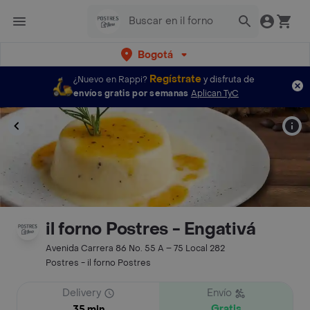
Bogotá
Regístrate
¿Nuevo en Rappi?
y disfruta de
envíos gratis por semanas
Aplican TyC
il forno Postres - Engativá
Avenida Carrera 86 No. 55 A – 75 Local 282
Postres - il forno Postres
Delivery
Envío
Gratis
35 min