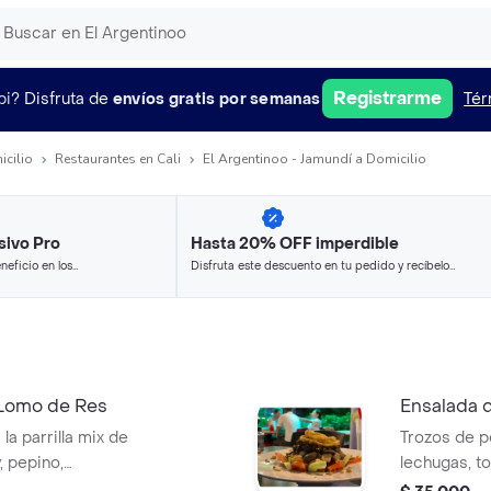
Registrarme
pi?
Disfruta de
envíos gratis por semanas
Tér
icilio
Restaurantes en Cali
El Argentinoo - Jamundí a Domicilio
sivo Pro
Hasta 20% OFF imperdible
neficio en los
Disfruta este descuento en tu pedido y recíbelo
.
en minutos.
 Lomo de Res
Ensalada d
la parrilla mix de
Trozos de pe
, pepino,
lechugas, t
rmesano, cebolla
queso parme