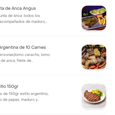
ta de Anca Angus
unta de anca .todos los
 acompañados de maduro,
pas .
 Argentina de 10 Carnes
personas)lomo caracho, lomo
 de anca, filete de
a, lomo de cerdo, costilla
rizo criollo , morcilla,
servida a la mesa en parrilla
de carbón todos los asados
llo 150gr
ñados de maduro, ensalada,
o de 150gr estilo argentino,
 de papas, maduro y