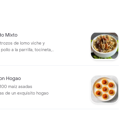
o Mixto
 trozos de lomo viche y
ollo a la parrilla, tocineta,
ella, papita, lechuga, salsa
con Hogao
 100 maiz asadas
s de un exquisito hogao