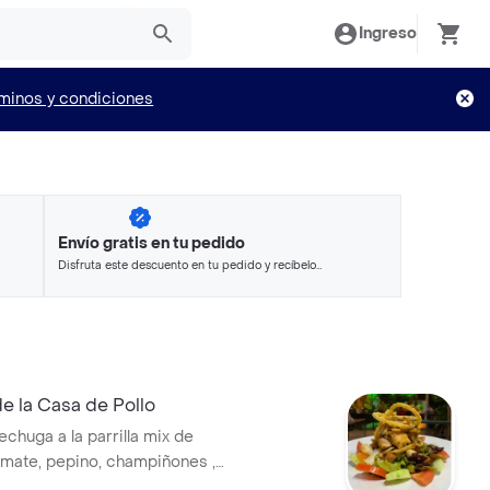
Ingreso
minos y condiciones
Envío gratis en tu pedido
Disfruta este descuento en tu pedido y recíbelo
en minutos.
e la Casa de Pollo
chuga a la parrilla mix de
omate, pepino, champiñones ,
sano, cebolla crispy,