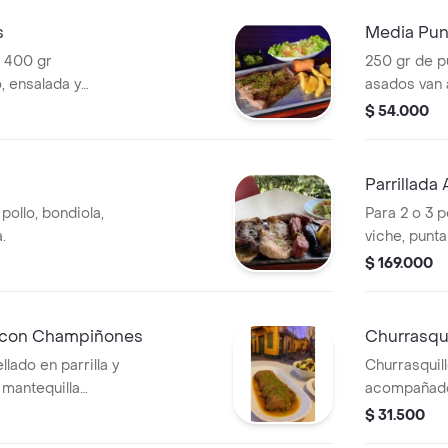
s
Media Pun
 400 gr
250 gr de p
 ensalada y
asados van
ensalada, pa
$ 54.000
Parrillada
pollo, bondiola,
Para 2 o 3 
.
viche, punta
pollobondiol
$ 169.000
ahumada, cho
chunchullo, 
con brasas 
 con Champiñones
Churrasqui
van acompa
lado en parrilla y
Churrasquill
papas.
 mantequilla
acompañado
ñones
ensalada.
$ 31.500
s de papas