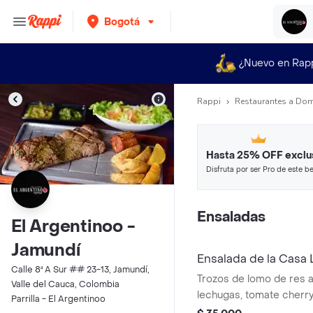
Bogotá
¿Nuevo en Rap
Rappi
Restaurantes a Dom
Hasta 25% OFF exclu
Disfruta por ser Pro de este be
restaurantes y tiendas más top
Ensaladas
El Argentinoo -
Jamundí
Ensalada de la Casa
Calle 8ª A Sur ## 23-13, Jamundí,
Trozos de lomo de res a 
Valle del Cauca, Colombia
lechugas, tomate cherry
Parrilla - El Argentinoo
champiñones, queso pa