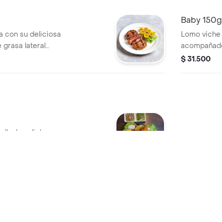
Baby 150g
a con su deliciosa
Lomo viche 
 grasa lateral
acompañado
maduro y
$ 31.500
ollo, bondiola,
humada, chicharrón,
o, papa, arepa,
00
criollo.
e