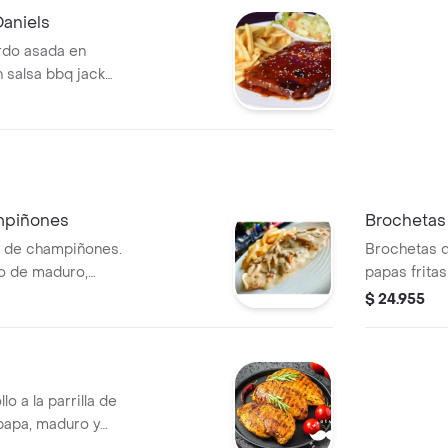
Daniels
erdo asada en
 salsa bbq jack
os van
, ensalada, aros
ampiñones
Brochetas 
sa de champiñones.
Brochetas 
o de maduro,
papas frita
la o papas.
ensalada.
$ 24.955
o a la parrilla de
papa, maduro y