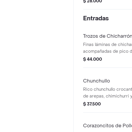
$ 28.000
Entradas
Trozos de Chicharró
Finas láminas de chich
acompañadas de pico de
guacamole arepas, chimi
$ 44.000
criollo.
Chunchullo
Rico chunchullo croca
de arepas, chimichurri y a
$ 37.500
Corazoncitos de Poll