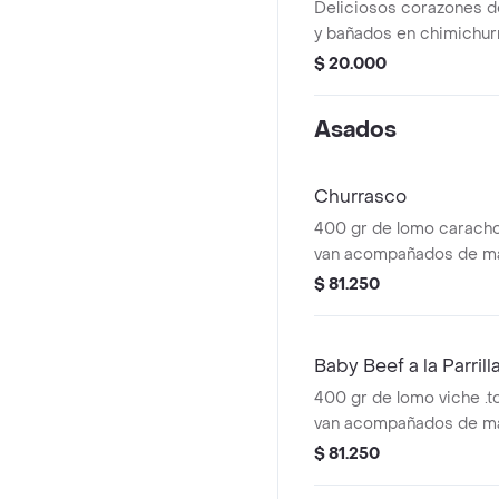
Deliciosos corazones de 
y bañados en chimichu
de pan al oregano
$ 20.000
Asados
Churrasco
400 gr de lomo caracho
van acompañados de ma
papas .
$ 81.250
Baby Beef a la Parrill
400 gr de lomo viche .t
van acompañados de ma
papas .
$ 81.250