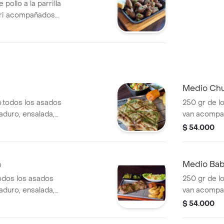
pollo a la parrilla
rri acompañados
Medio Chu
.todos los asados
250 gr de l
duro, ensalada,
van acompa
papas .
$ 54.000
a
Medio Baby
odos los asados
250 gr de l
duro, ensalada,
van acompa
papas .
$ 54.000