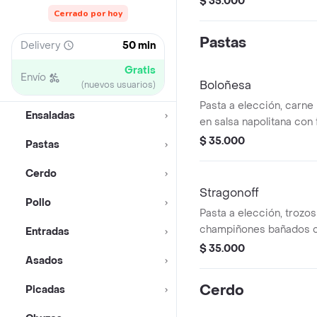
$ 35.000
Cerrado por hoy
crispy, mozzarella de búf
Pastas
Delivery
50 min
Gratis
Envío
Boloñesa
(nuevos usuarios)
Pasta a elección, carne
Ensaladas
en salsa napolitana con 
parmesano todas nuestr
$ 35.000
Pastas
lasañas van acompañada
al ajo.puedes elegir la 
Cerdo
guste. (spaghetti, ma
Stragonoff
Pollo
Pasta a elección, trozo
champiñones bañados c
Entradas
reducción de vino, crem
$ 35.000
Asados
créam .todas nuestras p
van acompañadas de pan 
Cerdo
Picadas