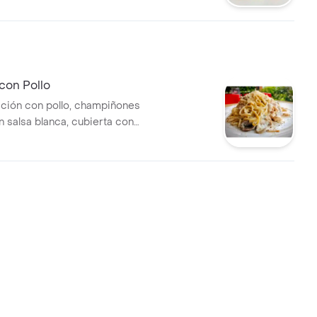
e búfala vinagreta .
con Pollo
cción con pollo, champiñones
n salsa blanca, cubierta con
sano. Incluye pan ciabatta al