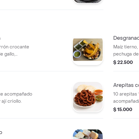
n
Desgranad
arrón crocante
Maíz tierno,
 gallo,
pechuga de p
churri y ají
queso mozzar
$ 22.500
dulce maíz.
Arepitas 
nte acompañado
10 arepitas
jí criollo.
acompañada
$ 15.000
o