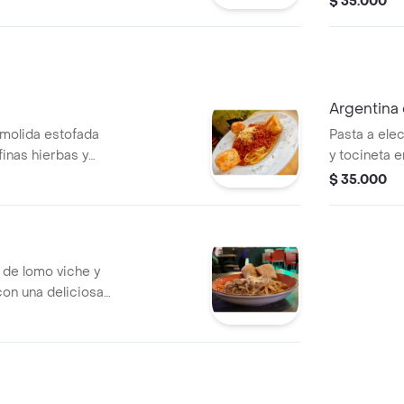
$ 35.000
ala, vinagreta.
mozzarella d
Argentina 
 molida estofada
Pasta a ele
finas hierbas y
y tocineta e
as pastas y
queso parme
$ 35.000
s de pan ciabatta
ajo.
pasta que más te
carrones, fetuccine).
s de lomo viche y
on una deliciosa
a de leche, sour
astas y lasañas
ciabatta al ajo.