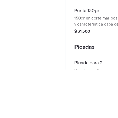
rústicas .
Punta 150gr
150gr en corte maripos
y caracteristica capa de
acommpañado de papa 
$ 31.500
ensalada
Picadas
Picada para 2
Picada para 2 con res, p
costilla tradicional y a
chorizo, morcilla, madur
-10%
$ 83.700
$ 93.0
tomate, chimichurri y ají 
Chuzos
Preguntas frecuentes
Chuzo de Lomo Vich