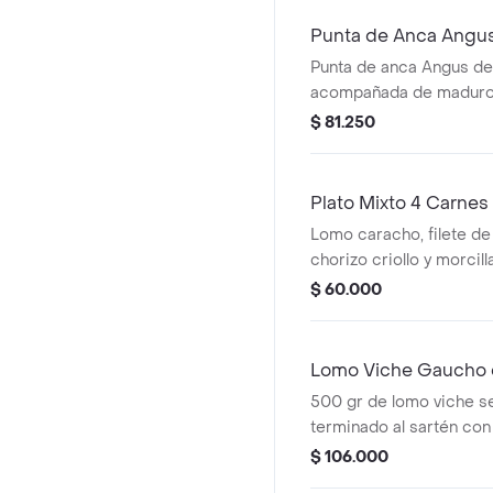
Punta de Anca Angu
Punta de anca Angus de
acompañada de maduro,
papas.
$ 81.250
Plato Mixto 4 Carnes
Lomo caracho, filete de 
chorizo criollo y morcilla
$ 60.000
Lomo Viche Gaucho
500 gr de lomo viche sel
terminado al sartén con
especiada con champi
$ 106.000
acompañado con casco