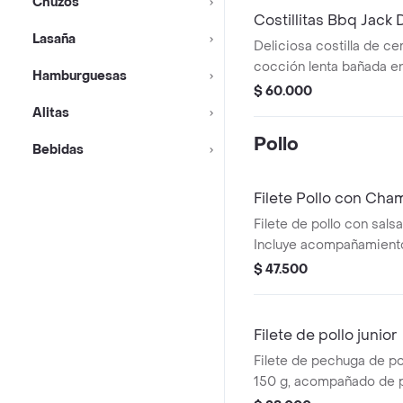
Chuzos
Costillitas Bbq Jack 
Lasaña
Deliciosa costilla de c
cocción lenta bañada en
Hamburguesas
daniel's .todos los asad
$ 60.000
acompañados de maduro
Alitas
de cebolla o papas .
Pollo
Bebidas
Filete Pollo con Ch
Filete de pollo con sal
Incluye acompañamient
ensalada, aros de cebol
$ 47.500
Filete de pollo junior
Filete de pechuga de poll
150 g, acompañado de 
ensalada.