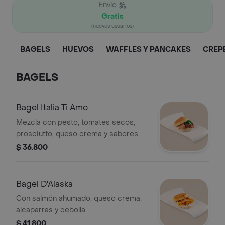
Envío
Gratis
(nuevos usuarios)
BAGELS
HUEVOS
WAFFLES Y PANCAKES
CREP
BAGELS
Bagel Italia Ti Amo
Mezcla con pesto, tomates secos,
prosciutto, queso crema y sabores
de Italia.
$ 36.800
Bagel D'Alaska
Con salmón ahumado, queso crema,
alcaparras y cebolla.
$ 41.800