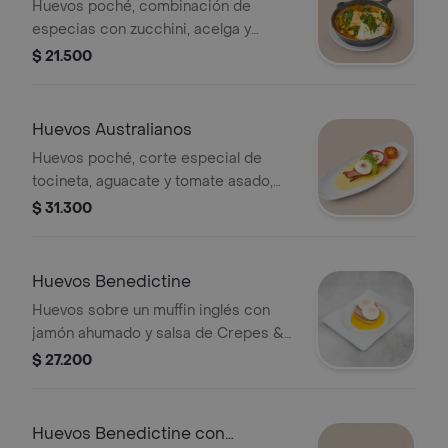
Huevos poché, combinación de
especias con zucchini, acelga y
queso mozzarella, todo un toque que
$ 21.500
le da honor a Marruecos.
Huevos Australianos
Huevos poché, corte especial de
tocineta, aguacate y tomate asado,
todo sobre una tostada de pan
$ 31.300
artesanal.
Huevos Benedictine
Huevos sobre un muffin inglés con
jamón ahumado y salsa de Crepes &
Waffles.
$ 27.200
Huevos Benedictine con