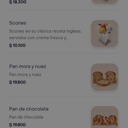
$ 18.300
Scones
Scones en su clásica receta inglesa,
servidos con crema fresca y
mermelada de fresa.
$ 10.100
Pan mora y nuez
Pan mora y nuez
$ 19.800
Pan de chocolate
Pan de chocolate
$ 19.800