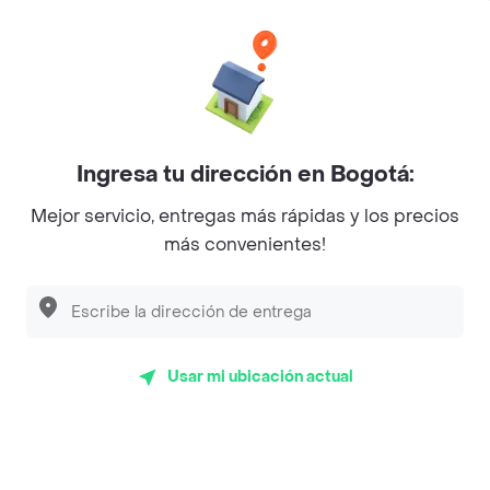
Categorías
Únete a Rappi
Ingresa tu dirección en Bogotá:
Sobre Rappi
Mejor servicio, entregas más rápidas y los precios
más convenientes!
Facebook
Twitter
Instagram
©
2026
Rappi Inc. All rights reserved.
Usar mi ubicación actual
Rappi S.A.S. --- NIT 900.843.898-9 --- Calle 63 # 16A-02
Bogotá D.C. --- notificacionesrappi@rappi.com