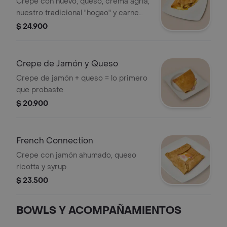
Crepe con huevo, queso, crema agria,
nuestro tradicional "hogao" y carne
desmechada.
$ 24.900
Crepe de Jamón y Queso
Crepe de jamón + queso = lo primero
que probaste.
$ 20.900
French Connection
Crepe con jamón ahumado, queso
ricotta y syrup.
$ 23.500
BOWLS Y ACOMPAÑAMIENTOS