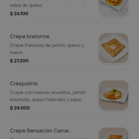
salsa de queso.
$ 26.100
Crepe bretonne
Crepe francesa de jamón, queso y
huevo.
$ 27.200
Crespolinis
Crepe con huevos revueltos, jamón
ahumado, queso holandés y salsa
primavera.
$ 24.000
Crepe Sensación Carne
Desmechada