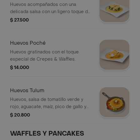
Espinaca
Huevos acompañados con una
delicada salsa con un ligero toque de
mostaza.
$ 27.500
Huevos Poché
Huevos gratinados con el toque
especial de Crepes & Waffles.
$ 14.000
Huevos Tulum
Huevos, salsa de tomatillo verde y
rojo, aguacate, maíz, pico de gallo y
crujiente tortilla mexicana.
$ 20.800
(Ligeramente picante).
WAFFLES Y PANCAKES