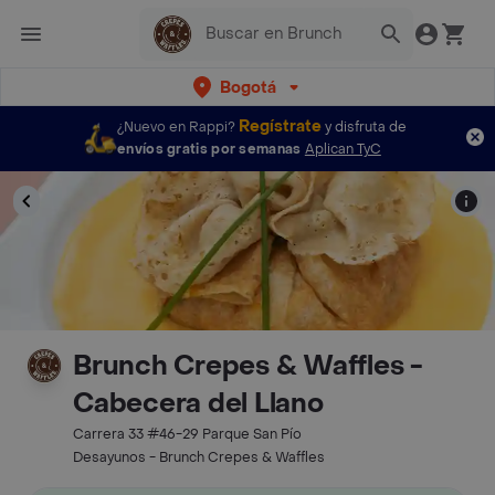
Bogotá
Regístrate
¿Nuevo en Rappi?
y disfruta de
envíos gratis por semanas
Aplican TyC
Brunch Crepes & Waffles -
Cabecera del Llano
Carrera 33 #46-29 Parque San Pío
Desayunos - Brunch Crepes & Waffles