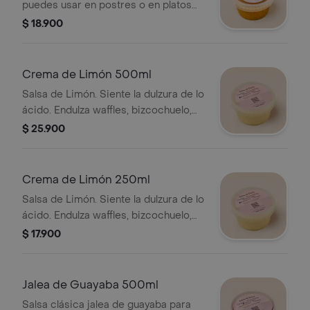
puedes usar en postres o en platos
agridulces.
$ 18.900
Crema de Limón 500ml
Salsa de Limón. Siente la dulzura de lo
ácido. Endulza waffles, bizcochuelo,
helado, galletas o merengues.
$ 25.900
Crema de Limón 250ml
Salsa de Limón. Siente la dulzura de lo
ácido. Endulza waffles, bizcochuelo,
helado, galletas o merengues.
$ 17.900
Jalea de Guayaba 500ml
Salsa clásica jalea de guayaba para