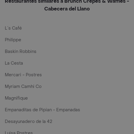
Restaurantes similares a Brunch Crepes & Waffles -
Cabecera del Llano
L´s Café
Philippe
Baskin Robbins
La Cesta
Mercari - Postres
Myriam Camhi Co
Magnifique
Empanaditas de Pipian - Empanadas
Desayunadero de la 42
Luisa Postres