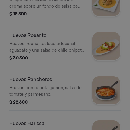
crema sobre un fondo de salsa de
queso.
$ 18.800
Huevos Rosarito
Huevos Poché, tostada artesanal,
aguacate y una salsa de chile chipotle
resaltando el sabor de México.
$ 30.300
(Ligeramente picante).
Huevos Rancheros
Huevos con cebolla, jamón, salsa de
tomate y parmesano.
$ 22.600
Huevos Harissa