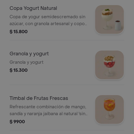
Copa Yogurt Natural
Copa de yogur semidescremado sin
azúcar, con granola artesanal y copos
de guanábana, endúlcela a su gusto
$ 15.800
con miel de abejas.
Granola y yogurt
Granola y yogurt
$ 15.300
Timbal de Frutas Frescas
Refrescante combinación de mango,
sandía y naranja jaibana al natural 'sin
azúcar'.
$ 9900