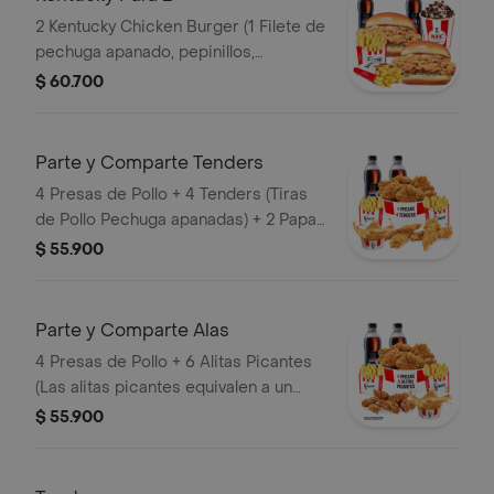
2 Kentucky Chicken Burger (1 Filete de
pechuga apanado, pepinillos,
mayonesa premium y mantequilla) + 2
$ 60.700
Papas Pequeñas + 2 Gaseosas PET
400ml + 1 Avalancha Oreo
Parte y Comparte Tenders
4 Presas de Pollo + 4 Tenders (Tiras
de Pollo Pechuga apanadas) + 2 Papas
Pequeñas + 1 Balde de Salsa 100g + 2
$ 55.900
Gaseosas Pet 400 ml
Parte y Comparte Alas
4 Presas de Pollo + 6 Alitas Picantes
(Las alitas picantes equivalen a un
trozo de ala) + 2 Papas Pequeñas + 2
$ 55.900
Gaseosas Pet 400ml + 1 Balde de
Salsa 100g