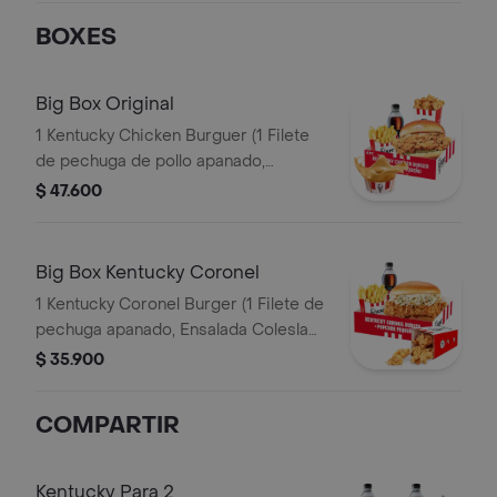
BOXES
Big Box Original
1 Kentucky Chicken Burguer (1 Filete
de pechuga de pollo apanado,
pepinillos, mayonesa premium y
$ 47.600
mantequilla) + 1 PopCorn Peq + 1 Papa
Peq + 1 Gaseosa Pet 400ml + 1 Balde
de Salsa 100g
Big Box Kentucky Coronel
1 Kentucky Coronel Burger (1 Filete de
pechuga apanado, Ensalada Coleslaw,
BBQ y mantequilla) + 1 Pop Corn
$ 35.900
Pequeño+ 1 Papa Pequeña + 1
Gaseosa PET 400ml
COMPARTIR
Kentucky Para 2