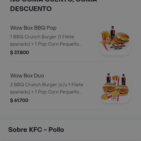
DESCUENTO
Wow Box BBQ Pop
1 BBQ Crunch Burger (1 Filete
apanado) + 1 Pop Corn Pequeño
(Trocitos de pechuga pollo apanados)
$ 37.800
+ 1 Papa Pequeña + 1 Gaseosa PET
400ml
Wow Box Duo
2 BBQ Crunch Burger (c/u 1 Filete
apanado) + 1 Pop Corn Pequeño
(Trocitos de pechuga apanados) + 2
$ 61.700
Papa Pequeña + 2 Gaseosas PET
400ml
Sobre KFC - Pollo