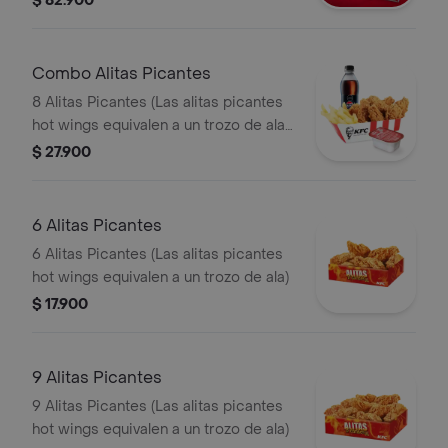
$ 82.900
Gaseosa 1,5 lts
Combo Alitas Picantes
8 Alitas Picantes (Las alitas picantes
hot wings equivalen a un trozo de ala)
+ 1 Papa Pequeña + 1 Gaseosa PET
$ 27.900
400ml + + 1 Blister de Salsa BBQ
6 Alitas Picantes
6 Alitas Picantes (Las alitas picantes
hot wings equivalen a un trozo de ala)
$ 17.900
9 Alitas Picantes
9 Alitas Picantes (Las alitas picantes
hot wings equivalen a un trozo de ala)