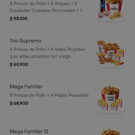
8 Presas de Pollo + 8 Arepas + 2
Ensaladas Coleslaw Personales + 1
Gaseosa 1,5 Litros
$ 98.100
Trio Supremo
4 Presas de Pollo + 9 Alitas Picantes
(Las alitas picantes hot wings
equivalen a un trozo de ala) + 1
$ 65.900
PopCorn Mediano (Trozos de
pechuga apanados) + 3 Papas
Pequeñas + 1 Balde de Salsa 100g
Mega Familiar
8 Presas de Pollo + 4 Papas Pequeñas
$ 68.900
Mega Familiar 12