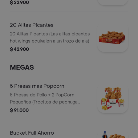
$ 22.900
20 Alitas Picantes
20 Alitas Picantes (Las alitas picantes
hot wings equivalen a un trozo de ala)
$ 42.900
MEGAS
5 Presas mas Popcorn
5 Presas de Pollo + 2 PopCorn
Pequeños (Trocitos de pechuga
apanados) + 3 Papas Pequeñas
$ 91.000
Bucket Full Ahorro