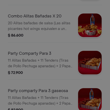
Gaseosa Pet
Combo Alitas Bañadas X 20
20 Alitas bañadas de salsa (Las alitas
picantes hot wings equivalen a un
trozo de ala) + 3 Papa Pequeña + 1
$ 86.600
Gaseosa 1,5 lts
Party Comparty Para 3
11 Alitas Bañadas + 11 Tenders (Tiras
de Pollo Pechuga apanadas) + 2 Papas
Pequeñas + 1 Balde de Salsa 100g
$ 72.900
Party comparty Para 3 gaseosa
11 Alitas Bañadas + 11 Tenders (Tiras
de Pollo Pechuga apanadas) + 2 Papas
Pequeñas + 1 Balde de Salsa 100g + 1