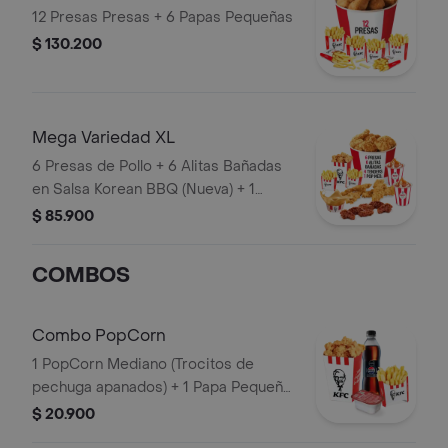
12 Presas Presas + 6 Papas Pequeñas
$ 130.200
Mega Variedad XL
6 Presas de Pollo + 6 Alitas Bañadas
en Salsa Korean BBQ (Nueva) + 1
PopCorn Mediano + 4 Tenders (Tiras
$ 85.900
de Pollo Pechuga apanadas) + 2 Papas
Pequeñas + 2 Sudaes de Arequipe + 1
COMBOS
Balde de Salsa 100g
Combo PopCorn
1 PopCorn Mediano (Trocitos de
pechuga apanados) + 1 Papa Pequeña
+ 1 Gaseosa PET 400ml + 1 Blister de
$ 20.900
Salsa BBQ