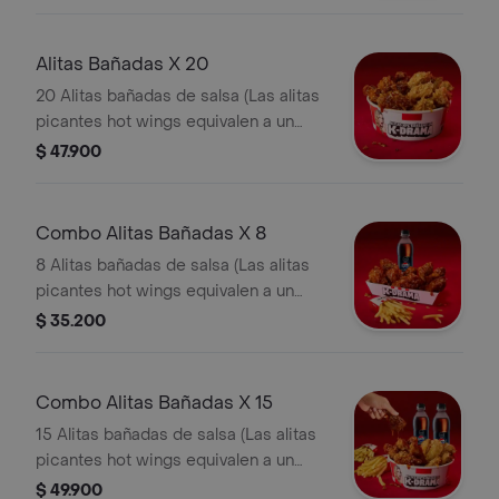
Alitas Bañadas X 20
20 Alitas bañadas de salsa (Las alitas
picantes hot wings equivalen a un
trozo de ala)
$ 47.900
Combo Alitas Bañadas X 8
8 Alitas bañadas de salsa (Las alitas
picantes hot wings equivalen a un
trozo de ala) + 1 Papa Pequeña + 1
$ 35.200
Gaseosa Pet
Combo Alitas Bañadas X 15
15 Alitas bañadas de salsa (Las alitas
picantes hot wings equivalen a un
trozo de ala) + 2 Papa Pequeña + 2
$ 49.900