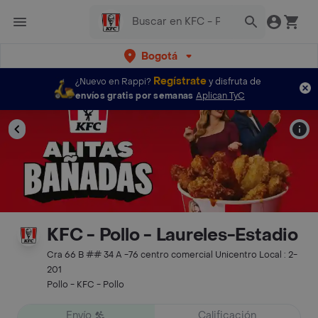
Bogotá
Regístrate
¿Nuevo en Rappi?
y disfruta de
envíos gratis por semanas
Aplican TyC
KFC - Pollo - Laureles-Estadio
Cra 66 B ## 34 A -76 centro comercial Unicentro Local : 2-
201
Pollo - KFC - Pollo
Envío
Calificación