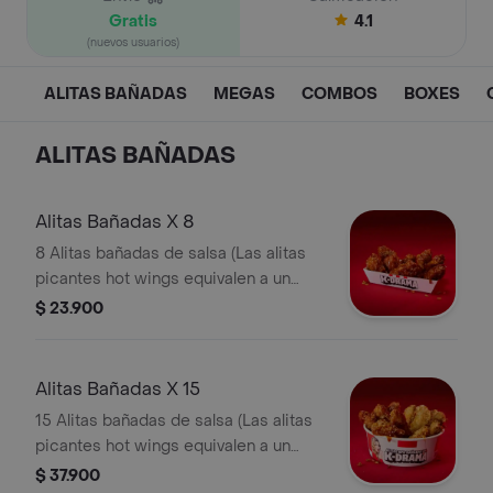
Gratis
4.1
(nuevos usuarios)
ALITAS BAÑADAS
MEGAS
COMBOS
BOXES
ALITAS BAÑADAS
Alitas Bañadas X 8
8 Alitas bañadas de salsa (Las alitas
picantes hot wings equivalen a un
trozo de ala)
$ 23.900
Alitas Bañadas X 15
15 Alitas bañadas de salsa (Las alitas
picantes hot wings equivalen a un
trozo de ala)
$ 37.900