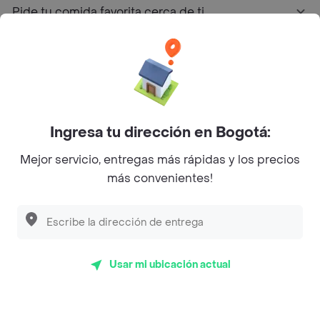
Pide tu comida favorita cerca de ti
Categorías
Únete a Rappi
Ingresa tu dirección en Bogotá:
Sobre Rappi
Mejor servicio, entregas más rápidas y los precios
más convenientes!
Facebook
Twitter
Instagram
©
2026
Rappi Inc. All rights reserved.
Usar mi ubicación actual
Rappi S.A.S. --- NIT 900.843.898-9 --- Calle 63 # 16A-02
Bogotá D.C. --- notificacionesrappi@rappi.com