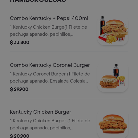
HAMBURGUESAS
Combo Kentucky + Pepsi 400ml
1 Kentucky Chicken Burge(1 Filete de
pechuga apanado, pepinillos,
mayonesa premium y mantequilla) + 1
$ 33.800
Papa Pequeña + 1 Gaseosa PET
400ml + 1 Balde de Salsa 100g
Combo Kentucky Coronel Burger
1 Kentucky Coronel Burger (1 Filete de
pechuga apanado, Ensalada Coleslaw,
BBQ y mantequilla) + 1 Papa Pequeña
$ 29.900
+ 1 Gaseosa PET 400ml
Kentucky Chicken Burger
1 Kentucky Chicken Burger (1 Filete de
pechuga apanado, pepinillos,
mayonesa premium y mantequilla)
$ 20.900