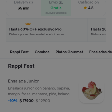
Delivery
Envío
Calificación
Gratis
4.5
35 min
(nuevos usuarios)
Hasta 30% OFF exclusivo Pro
Hasta 20% 
Disfruta por ser Pro de este beneficio en los
Disfruta este de
restaurantes y tiendas más top.
en minutos.
Rappi Fest
Combos
Platos Gourmet
Ensaladas de
Rappi Fest
Ensalada Junior
Ensalada junior con banano, papaya,
mango, fresa, manzana, piña, helado,
crema, queso y galleta artesanal.
-10%
$ 17.900
$ 19.900