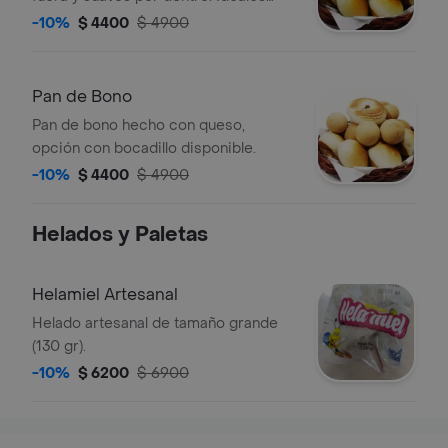
para acompañar con café o chocolate
-10%
$ 4400
$ 4900
caliente.
Pan de Bono
Pan de bono hecho con queso,
opción con bocadillo disponible.
-10%
$ 4400
$ 4900
Helados y Paletas
Helamiel Artesanal
Helado artesanal de tamaño grande
(130 gr).
-10%
$ 6200
$ 6900