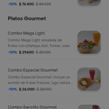
jugos. Las ensaladas contienen frutas
-10%
$ 76.400
$ 84.900
variadas como kiwi, fresa, uva y
pitahaya, acompañadas de helado y
Platos Gourmet
queso rallado.
Combo Mega Light
Combo Mega Light: ensalada de
frutas con pitahaya, kiwi, fresas, uvas
y cerezas, acompañada de jugo
-10%
$ 29.600
$ 32.900
natural en agua.
Combo Especial Gourmet
Combo Especial Gourmet: incluye un
surtido de frutas frescas, jugo natural
en agua y una porción de torta.
-10%
$ 26.000
$ 28.900
Combo Sencillo Gourmet