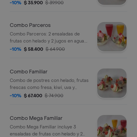
rallado, salsa de fresa, uvas y
-10%
$ 35.900
$ 39.900
manzana.
Combo Parceros
Combo Parceros: 2 ensaladas de
frutas con helado y 2 jugos en agua.
Incluye frutas como kiwi, fresa,
-10%
$ 58.400
$ 64.900
manzana, durazno y pitahaya.
Combo Familiar
Combo de postres con helado, frutas
frescas como fresa, kiwi, uva y
pitahaya, acompañado de queso
-10%
$ 67.400
$ 74.900
rallado.
Combo Mega Familiar
Combo Mega Familiar incluye 3
ensaladas de frutas con helado y 2