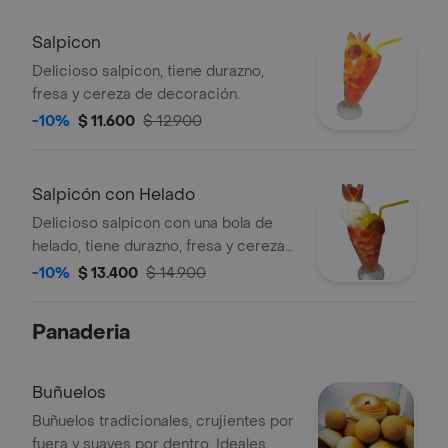
Salpicon
Delicioso salpicon, tiene durazno,
fresa y cereza de decoración.
-10%
$ 11.600
$ 12.900
Salpicón con Helado
Delicioso salpicon con una bola de
helado, tiene durazno, fresa y cereza
de decoración.
-10%
$ 13.400
$ 14.900
Panaderia
Buñuelos
Buñuelos tradicionales, crujientes por
fuera y suaves por dentro. Ideales