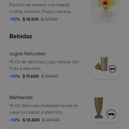
Porción de banano con helado,
crema, durazno, fresa y cereza,
decorado con chispas de colores.
-10%
$ 16.100
$ 17.900
Bebidas
Jugos Naturales
14 Oz de delicioso jugo natural con
fruta a elección.
-10%
$ 11.600
$ 12.900
Malteadas
14 Oz deliciosa malteada hecha en
casa con sabor a elección.
-10%
$ 13.400
$ 14.900