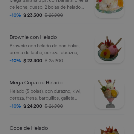
Mega Banana Split con banana, crema
de leche, queso, 2 bolas de helado,
galleta, cereza, durazno, fresa y kiwi.
-10%
$ 23.300
$ 25.900
Brownie con Helado
Brownie con helado de dos bolas,
crema de leche, cereza, durazno,
fresa, galleta y barquillo.
-10%
$ 23.300
$ 25.900
Mega Copa de Helado
Helado (5 bolas), con durazno, kiwi,
cereza, fresa, barquillos, galleta
artesanal.
-10%
$ 24.200
$ 26.900
Copa de Helado