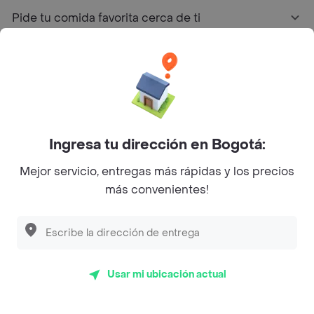
Pide tu comida favorita cerca de ti
Categorías
Únete a Rappi
Ingresa tu dirección en Bogotá:
Sobre Rappi
Mejor servicio, entregas más rápidas y los precios
más convenientes!
Facebook
Twitter
Instagram
©
2026
Rappi Inc. All rights reserved.
Usar mi ubicación actual
Rappi S.A.S. --- NIT 900.843.898-9 --- Calle 63 # 16A-02
Bogotá D.C. --- notificacionesrappi@rappi.com