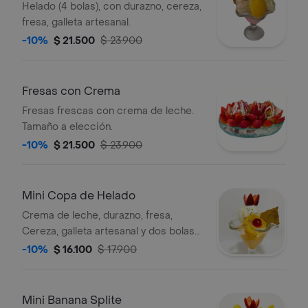
Helado (4 bolas), con durazno, cereza,
fresa, galleta artesanal.
-10%
$ 21.500
$ 23.900
Fresas con Crema
Fresas frescas con crema de leche.
Tamaño a elección.
-10%
$ 21.500
$ 23.900
Mini Copa de Helado
Crema de leche, durazno, fresa,
Cereza, galleta artesanal y dos bolas
de helado a elección.
-10%
$ 16.100
$ 17.900
Mini Banana Splite