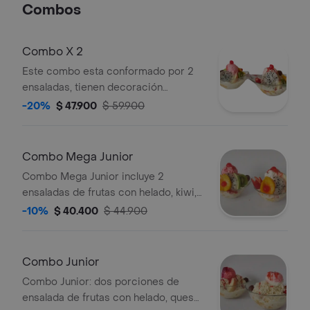
Combos
Combo X 2
Este combo esta conformado por 2
ensaladas, tienen decoración
durazno, kiwi, pitahaya, fresa,
-20%
$ 47.900
$ 59.900
manzana, uva, cereza y helado.
Combo Mega Junior
Combo Mega Junior incluye 2
ensaladas de frutas con helado, kiwi,
fresa, durazno, pitahaya y cereza.
-10%
$ 40.400
$ 44.900
Combo Junior
Combo Junior: dos porciones de
ensalada de frutas con helado, queso