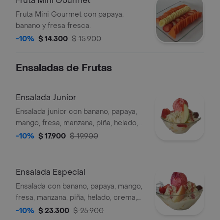
Fruta Mini Gourmet
Fruta Mini Gourmet con papaya,
banano y fresa fresca.
-10%
$ 14.300
$ 15.900
Ensaladas de Frutas
Ensalada Junior
Ensalada junior con banano, papaya,
mango, fresa, manzana, piña, helado,
crema, queso y galleta artesanal.
-10%
$ 17.900
$ 19.900
Ensalada Especial
Ensalada con banano, papaya, mango,
fresa, manzana, piña, helado, crema,
queso y galleta artesanal.
-10%
$ 23.300
$ 25.900