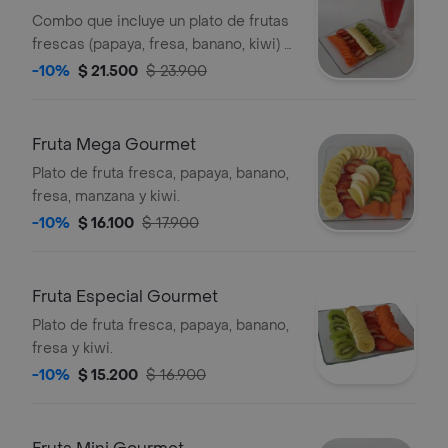
Combo que incluye un plato de frutas
frescas (papaya, fresa, banano, kiwi) y
un jugo natural en agua.
-10%
$ 21.500
$ 23.900
Fruta Mega Gourmet
Plato de fruta fresca, papaya, banano,
fresa, manzana y kiwi.
-10%
$ 16.100
$ 17.900
Fruta Especial Gourmet
Plato de fruta fresca, papaya, banano,
fresa y kiwi.
-10%
$ 15.200
$ 16.900