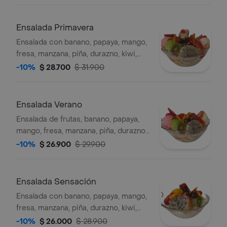
Ensalada Primavera
Ensalada con banano, papaya, mango,
fresa, manzana, piña, durazno, kiwi,
pitahaya, helado, crema y queso.
-10%
$ 28.700
$ 31.900
Ensalada Verano
Ensalada de frutas, banano, papaya,
mango, fresa, manzana, piña, durazno,
kiwi, pitahaya, 2 helado, crema, queso.
-10%
$ 26.900
$ 29.900
Ensalada Sensación
Ensalada con banano, papaya, mango,
fresa, manzana, piña, durazno, kiwi,
pitahaya, platillo, crema, queso y
-10%
$ 26.000
$ 28.900