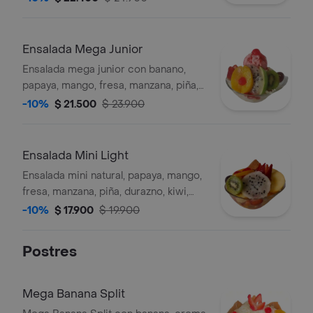
artesanal.
Ensalada Mega Junior
Ensalada mega junior con banano,
papaya, mango, fresa, manzana, piña,
helado, crema, queso y galleta
-10%
$ 21.500
$ 23.900
artesanal.
Ensalada Mini Light
Ensalada mini natural, papaya, mango,
fresa, manzana, piña, durazno, kiwi,
pitahaya, uva, cereza y galleta
-10%
$ 17.900
$ 19.900
artesanal.
Postres
Mega Banana Split