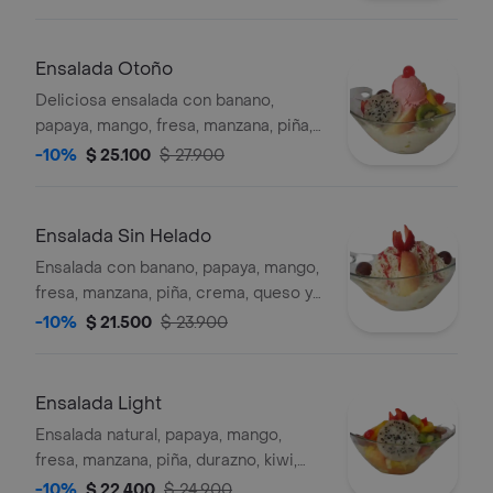
galleta...
Ensalada Otoño
Deliciosa ensalada con banano,
papaya, mango, fresa, manzana, piña,
durazno, kiwi, pitahaya, helado, crema,
-10%
$ 25.100
$ 27.900
queso, galleta.
Ensalada Sin Helado
Ensalada con banano, papaya, mango,
fresa, manzana, piña, crema, queso y
galleta artesanal.
-10%
$ 21.500
$ 23.900
Ensalada Light
Ensalada natural, papaya, mango,
fresa, manzana, piña, durazno, kiwi,
pitahaya, uva, cereza y galleta
-10%
$ 22.400
$ 24.900