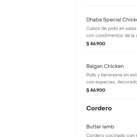
Dhaba Special Chick
Cubos de pollo en salsa
con condimentos de la 
$ 46.900
Baigan Chicken
Pollo y berenjena en es
con especias, decorado
fresco.
$ 46.900
Cordero
Butter lamb
Cordero cocinado con m