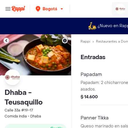
Bogotá
¿Nuevo en Rap
Rappi
Restaurantes a Dom
Entradas
Papadam
Papadam: 2 chicharrone
asados.
Dhaba -
$ 14.600
Teusaquillo
Calle 33a #19-17
Comida India - Dhaba
Panner Tikka
Queso marinado en sals