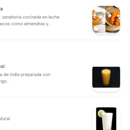
wa
: zanahoria cocinada en leche
secos como almendras y
si
ca de india preparada con
ngo .
tural