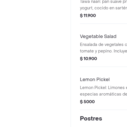
Tawa naan: pan suave p
yogurt, cocido en sarté
acompañamiento.
$ 11.900
Vegetable Salad
Ensalada de vegetales c
tomate y pepino. Incluy
zanahoria y limón.
$ 10.900
Lemon Pickel
Lemon Pickel: Limones 
especias aromáticas de 
$ 5000
Postres