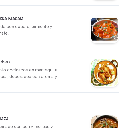
kka Masala
ado con cebolla, pimiento y
mate.
icken
llo cocinados en mantequilla
ecial, decorados con crema y
iaza
inado con curry, hierbas y