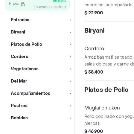
Gratis
Envío
especias, acompañado d
(nuevos usuarios)
pimientos.
$ 22.900
Entradas
Biryani
Biryani
Platos de Pollo
Cordero
Cordero
Arroz basmati salteado c
salas de casa y carne de
Vegetarianos
$ 58.400
Del Mar
Platos de Pollo
Acompañamientos
Postres
Muglai chicken
Pollo cocinado con yogu
Bebidas
hierbas
$ 46.900