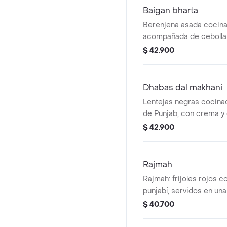
Baigan bharta
Berenjena asada cocina
acompañada de cebolla y
como guarnición.
$ 42.900
Dhabas dal makhani
Lentejas negras cocinada
de Punjab, con crema y
$ 42.900
Rajmah
Rajmah: frijoles rojos c
punjabí, servidos en un
$ 40.700