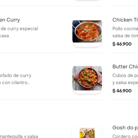
en Curry
Chicken Ti
 de curry especial
Pollo cocin
casa.
salsa de to
$ 46.900
Butter Ch
tofado de curry
Cubos de po
 con cilantro
y salsa esp
cilantro.
$ 46.900
Gosh do p
antequilla y salsa
Cordero coc