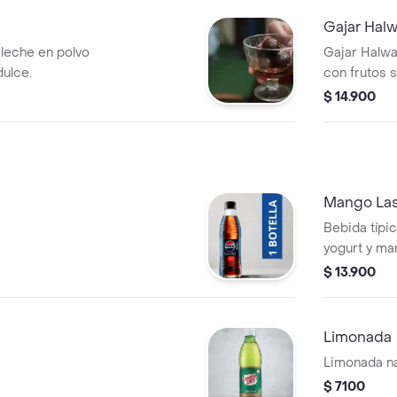
Gajar Hal
 leche en polvo
Gajar Halwa
ulce.
con frutos 
pasas.
$ 14.900
Mango Las
Bebida típi
yogurt y ma
$ 13.900
Limonada
Limonada na
$ 7100