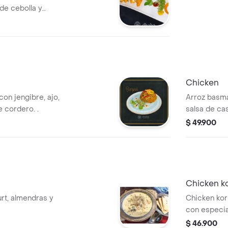
e cebolla y
Chicken
on jengibre, ajo,
Arroz basmat
 cordero. .
salsa de casa
$ 49.900
Chicken k
rt, almendras y
Chicken kor
con especia
$ 46.900