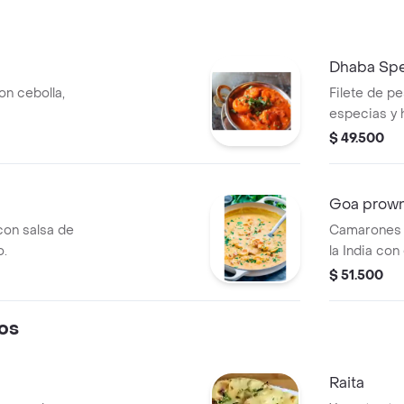
Dhaba Spec
n cebolla,
Filete de p
especias y 
$ 49.500
Goa prow
on salsa de
Camarones c
o.
la India con
$ 51.500
os
Raita