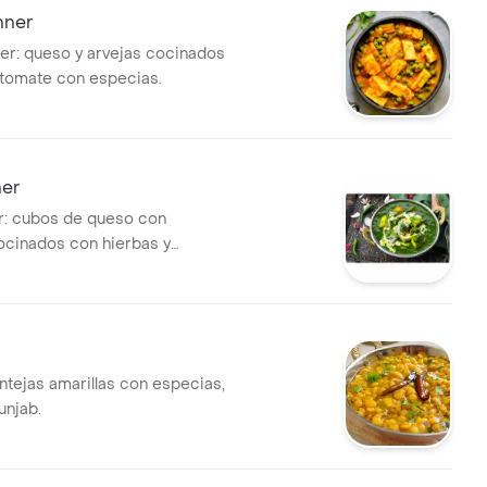
nner
er: queso y arvejas cocinados
 tomate con especias.
ner
r: cubos de queso con
ocinados con hierbas y
entejas amarillas con especias,
unjab.