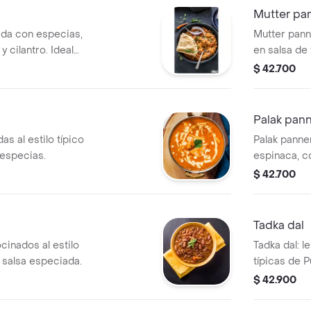
Mutter pa
da con especias,
Mutter pann
 cilantro. Ideal
en salsa de
$ 42.700
Palak pan
s al estilo típico
Palak panne
 especias.
espinaca, c
especias.
$ 42.700
Tadka dal
ocinados al estilo
Tadka dal: l
a salsa especiada.
típicas de P
$ 42.900