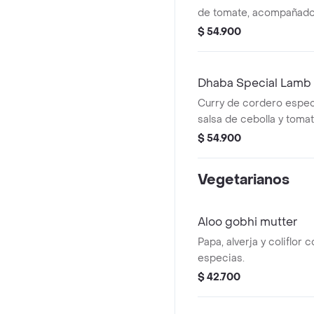
de tomate, acompañado 
$ 54.900
Dhaba Special Lamb
Curry de cordero espec
salsa de cebolla y tomat
$ 54.900
Vegetarianos
Aloo gobhi mutter
Papa, alverja y coliflor
especias.
$ 42.700