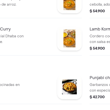
de arroz.
cebolla, ado
$ 54.900
 Curry
Lamb Kor
ial Dhaba con
Cordero co
e.
con salsa es
$ 54.900
Punjabi ch
 cocinadas en
Garbanzos c
con especia
$ 42.700