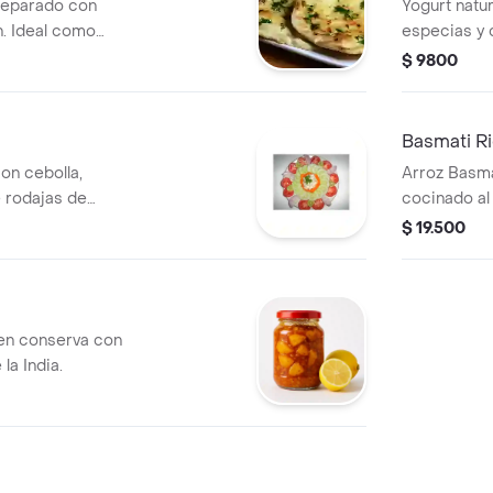
reparado con
Yogurt natur
n. Ideal como
especias y c
$ 9800
Basmati R
on cebolla,
Arroz Basma
e rodajas de
cocinado al 
$ 19.500
en conserva con
la India.