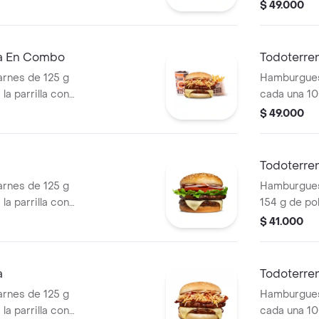
ella, lechuga,
tocineta, qu
$ 49.000
s + papas
lechuga, ce
os) + bebida
pan papa + 
cascos) + b
ra En Combo
Todoterre
rnes de 125 g
Hamburgues
la parrilla con
cada una 10
so mozzarella,
salsa BBQ, 
$ 49.000
 + papas
pepinillos, 
os) + bebida
blanca, sal
papa + papa
Todoterre
PET
rnes de 125 g
Hamburguesa
la parrilla con
154 g de pol
ella, lechuga,
tocineta, qu
$ 41.000
lla en rodajas y
lechuga, ce
pan papa
a
Todoterren
rnes de 125 g
Hamburgues
la parrilla con
cada una 10