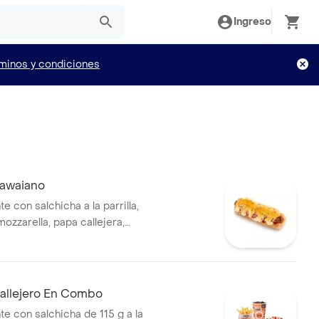
Ingreso
minos y condiciones
awaiano
te con salchicha a la parrilla,
ozzarella, papa callejera,
blanca y salsa de tomate en
allejero En Combo
te con salchicha de 115 g a la