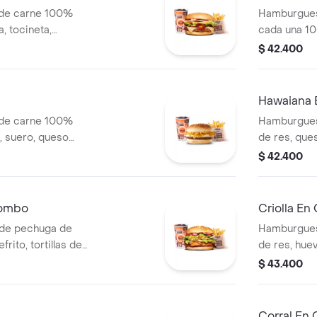
 de carne 100%
Hamburgues
, tocineta,
cada una 10
lla en rodajas,
queso tipo m
$ 42.400
s + papas medianas
tomate, lec
ida
ajonjolí + p
cascos) + b
Hawaiana
 de carne 100%
Hamburgues
o, suero, queso
de res, ques
 blanca en pan
lechuga, sa
$ 42.400
s (corral o
en pan ajonj
cascos) + b
Combo
Criolla E
de pechuga de
Hamburgues
frito, tortillas de
de res, huev
salsa blanca +
cebolla gril
$ 43.400
 o cascos) +
y salsas + 
cascos) + b
Corral En