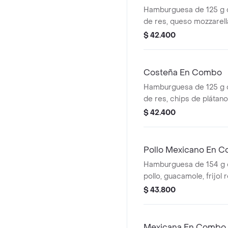
Hamburguesa de 125 g
de res, queso mozzarella
tomate en rodajas, cebo
$ 42.400
lechuga fresca y salsa
(corral o cascos) + beb
Costeña En Combo
Hamburguesa de 125 g
de res, chips de plátan
costeño rallado y salsa
$ 42.400
ajonjolí + papas mediana
cascos) + bebida pet
Pollo Mexicano En 
Hamburguesa de 154 g 
pollo, guacamole, frijol re
maíz, tomate, lechuga y 
$ 43.800
papas medianas (corral
bebida pet
Mexicana En Combo