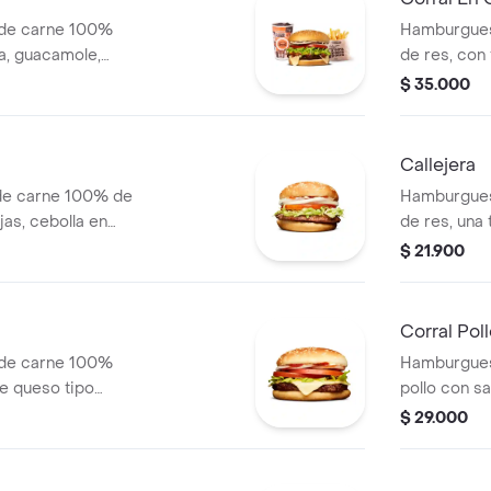
 de carne 100%
Hamburgues
a, guacamole,
de res, con
bolla, lechuga y
rodajas, lec
$ 35.000
dianas (corral o
papas media
bebida pet.
Callejera
de carne 100% de
Hamburgues
jas, cebolla en
de res, una
blanca y salsa de
mozzarella, 
$ 21.900
salsa de to
Corral Pol
 de carne 100%
Hamburgues
de queso tipo
pollo con sa
odajas, cebolla en
cebolla en r
$ 29.000
blanca, salsa de
en pan ajonj