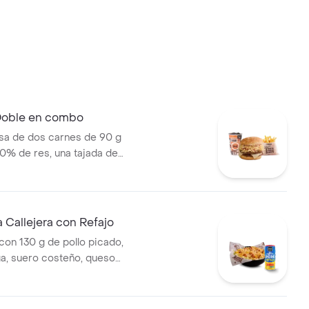
 Doble en combo
a de dos carnes de 90 g
0% de res, una tajada de
ozzarella, papas callejera,
a, salsa de tomate y mostaza
jolí + papas Corral medianas +
Callejera con Refajo
on 130 g de pollo picado,
ga, suero costeño, queso
sa BBQ, salsa Corral, salsa
callejera. + Refajo en lata