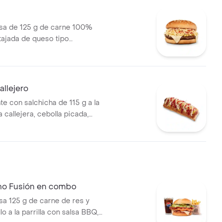
a de 125 g de carne 100%
 tajada de queso tipo
papas callejera, salsa blanca,
mate y mostaza en pan ajonjolí
llejero
te con salchicha de 115 g a la
pa callejera, cebolla picada,
a, salsa de tomate y mostaza
o
no Fusión en combo
 125 g de carne de res y
lo a la parrilla con salsa BBQ,