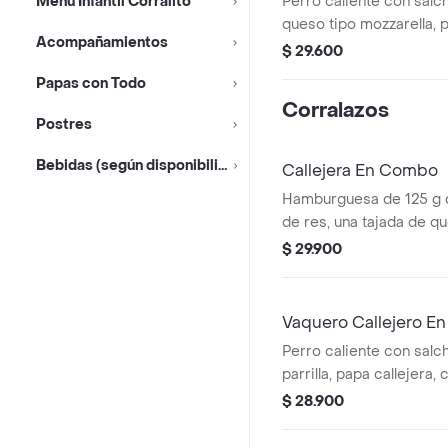
Menu Infantil Corralito
Perro caliente con salchi
queso tipo mozzarella, p
Acompañamientos
piña, salsa blanca y sal
$ 29.600
pan perro + bebida pet
Papas con Todo
Corralazos
Postres
Bebidas (según disponibilidad)
Callejera En Combo
Hamburguesa de 125 g
de res, una tajada de q
mozzarella, papas callej
$ 29.900
salsa de tomate y mosta
+ papas Corral mediana
Vaquero Callejero E
Perro caliente con salch
parrilla, papa callejera,
salsa blanca, salsa de 
$ 28.900
en pan perro + papas m
cascos) + bebida PET