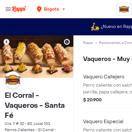
Bogotá
¿Nuevo en Rap
Rappi
Restaurantes a Dom
Vaqueros - Muy 
Vaquero Callejero
Perro caliente con salch
parrilla, papa callejera,
El Corral -
salsa blanca, salsa de 
$ 20.900
Vaqueros - Santa
en pan perro
Fé
Vaquero Especial
Cra. 7 # 32 - 83, Local 102
Perro caliente con salch
Perros Calientes - El Corral -