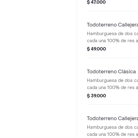
salsa bbq, queso mozzar
$ 47.000
tomate, cebolla y salsa
medianas (corral o casc
Todoterreno Calleje
Hamburguesa de dos ca
cada una 100% de res a 
salsa bbq, tocineta, que
$ 49.000
papas callejera y salsas
medianas(corral o casc
Todoterreno Clásica
Hamburguesa de dos ca
cada una 100% de res a 
salsa bbq, queso mozzar
$ 39.000
tomate en rodajas, cebo
salsas
Todoterreno Callejer
Hamburguesa de dos ca
cada una 100% de res a 