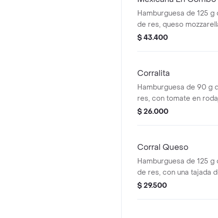
Hamburguesa de 125 g
de res, queso mozzarell
fríjol refrito, tomate, ce
$ 43.400
salsa blanca + papas me
cascos) + bebida pet
Corralita
Hamburguesa de 90 g 
res, con tomate en roda
rodajas, lechuga, salsa 
$ 26.000
tomate en pan ajonjolí
Corral Queso
Hamburguesa de 125 g
de res, con una tajada 
mozzarella, tomate en r
$ 29.500
rodajas, lechuga, salsa 
tomate y mostaza