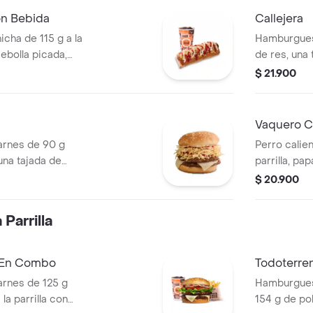
on Bebida
Callejera
icha de 115 g a la
Hamburgues
 cebolla picada,
de res, una
tomate y mostaza
mozzarella, 
$ 21.900
PET
salsa de to
Vaquero Ca
rnes de 90 g
Perro calien
una tajada de
parrilla, pa
apas callejera,
salsa blanc
$ 20.900
tomate y mostaza
en pan perr
Parrilla
a En Combo
Todoterre
rnes de 125 g
Hamburguesa
la parrilla con
154 g de pol