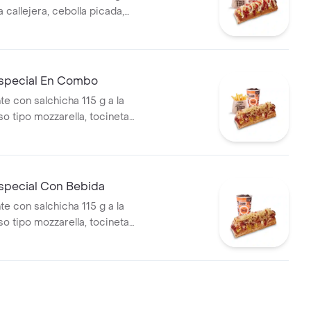
pa callejera, cebolla picada,
a, salsa de tomate y mostaza
o + papas medianas (Corral o
ebida PET
special En Combo
te con salchicha 115 g a la
eso tipo mozzarella, tocineta
 callejera, cebolla picada,
a, salsa de tomate y mostaza
o + papas medianas (Corral o
+ bebida PET
special Con Bebida
te con salchicha 115 g a la
eso tipo mozzarella, tocineta
 callejera, cebolla picada,
a, salsa de tomate y mostaza
o + bebida PET