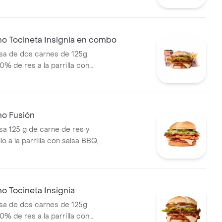
eso mozzarella, pepinillos,
bolla y salsa miel mostaza en
papas medianas (Corral o
ebida PET
no Tocineta Insignia en combo
a de dos carnes de 125g
0% de res a la parrilla con
tocineta, queso mozzarella,
lechuga, tomate, cebolla, salsa
sa de tomate y mostaza en pan
s Corral medianas + bebida
no Fusión
 125 g de carne de res y
lo a la parrilla con salsa BBQ,
eso mozzarella, pepinillos,
bolla y salsa miel mostaza en
o Tocineta Insignia
a de dos carnes de 125g
0% de res a la parrilla con