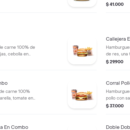
so mozzarella,
salsa BBQ, 
$ 41.000
lanca, salsa bbq y
pepinillos, 
blanca, sal
papa
Callejera
de carne 100% de
Hamburgues
jas, cebolla en
de res, una
blanca y salsa de
mozzarella, 
$ 29.900
s (corral o
salsa de to
+ papas Cor
mbo
Corral Po
 de carne 100%
Hamburgues
arella, tomate en
pollo con sa
jas, lechuga y
cebolla en r
$ 37.000
 (corral o
+ papas med
bebida pet
eta En Combo
Doble Do