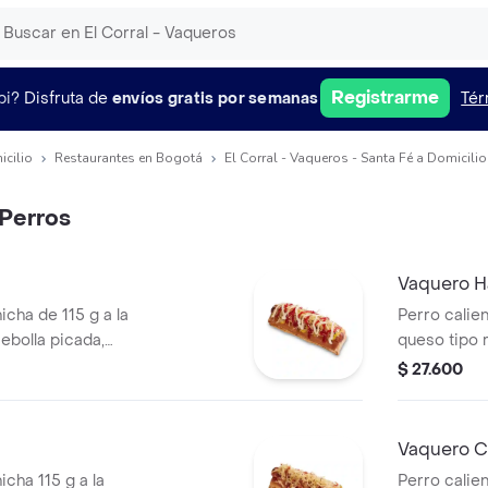
Registrarme
pi?
Disfruta de
envíos gratis por semanas
Tér
icilio
Restaurantes en Bogotá
El Corral - Vaqueros - Santa Fé a Domicilio
Perros
Vaquero H
icha de 115 g a la
Perro calien
 cebolla picada,
queso tipo m
tomate y mostaza
piña, salsa 
$ 27.600
pan perro
Vaquero C
icha 115 g a la
Perro calien