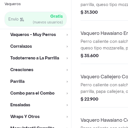
Vaqueros
parrilla, queso tipo mozz
picada, papa callejera, 
$ 31.300
Gratis
salsa blanca, salsa de 
Envío
(nuevos usuarios)
en pan perro
Vaquero Hawaiano 
Vaqueros - Muy Perros
Perro caliente con salchi
Corralazos
queso tipo mozzarella, p
piña y salsas en pan pe
$ 35.600
Todoterreno a La Parrilla
medianas (corral o en c
pet
Creaciones
Vaquero Callejero C
Parrilla
Perro caliente con salch
parrilla, papa callejera,
Combo para el Combo
salsa blanca, salsa de 
$ 22.900
en pan perro + bebida 
Ensaladas
Wraps Y Otros
Vaquero Hawaiano C