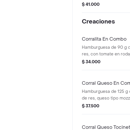
salsa bbq, tocineta, que
$ 41.000
papas callejera, salsa b
mostaza en pan ajonjolí
Creaciones
Corralita En Combo
Hamburguesa de 90 g 
res, con tomate en roda
rodajas, lechuga, salsa 
$ 34.000
tomate + papas mediana
cascos) + bebida pet
Corral Queso En Co
Hamburguesa de 125 g
de res, queso tipo mozz
rodajas, cebolla en roda
$ 37.500
salsas + papas medianas
cascos) + bebida pet
Corral Queso Tocin