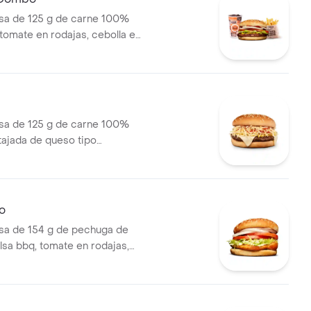
a de 125 g de carne 100%
 tomate en rodajas, cebolla en
huga y salsas en pan ajonjolí +
nas (corral o cascos) +
a de 125 g de carne 100%
 tajada de queso tipo
papas callejera, salsa blanca,
mate y mostaza en pan ajonjolí
lo
a de 154 g de pechuga de
lsa bbq, tomate en rodajas,
odajas, lechuga y salsa blanca
olí