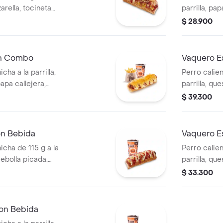
arella, tocineta
parrilla, pa
cebolla picada,
salsa blanc
$ 28.900
tomate y mostaza
en pan perr
cascos) + b
En Combo
Vaquero E
cha a la parrilla,
Perro calien
apa callejera,
parrilla, qu
rro + papas
picada, papa
$ 39.300
ascos) + bebida
salsa blanc
en pan perr
en cascos) 
on Bebida
Vaquero E
icha de 115 g a la
Perro calien
 cebolla picada,
parrilla, qu
tomate y mostaza
picada, papa
$ 33.300
PET
salsa blanc
en pan perr
on Bebida