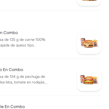
tocineta, queso mozzarella,
lechuga, tomate, cebolla, salsa
sa de tomate y mostaza en pan
 En Combo
a de 125 g de carne 100%
 tajada de queso tipo
papas callejera, salsa blanca,
mate y mostaza en pan ajonjolí
ral medianas + bebida PET
llo En Combo
a de 154 g de pechuga de
lsa bbq, tomate en rodajas,
odajas, lechuga y salsa blanca
ianas (corral o cascos) +
ble En Combo