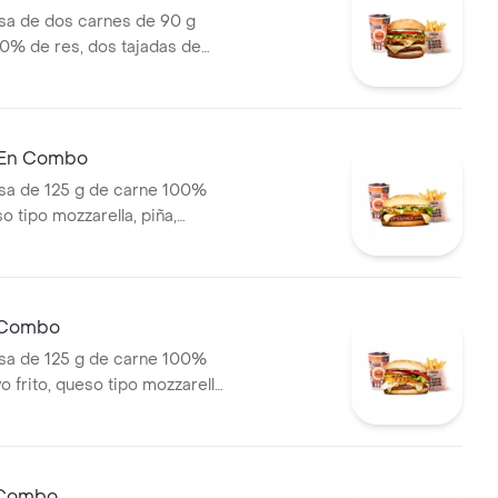
a de dos carnes de 90 g
0% de res, dos tajadas de
ozzarella, cebolla grillé,
huga y salsa blanca en pan
apas medianas (Corral o
ebida PET
 En Combo
a de 125 g de carne 100%
o tipo mozzarella, piña,
lsa blanca y salsa de tomate
olí + papas medianas (corral o
ebida pet
n Combo
a de 125 g de carne 100%
o frito, queso tipo mozzarella,
lé, tomate en rodajas, lechuga
papas medianas (corral o
ebida pet
 Combo