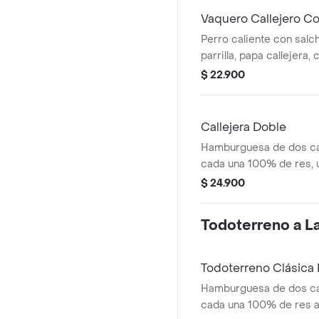
Vaquero Callejero C
Perro caliente con salch
parrilla, papa callejera,
salsa blanca, salsa de 
$ 22.900
en pan perro + bebida 
Callejera Doble
Hamburguesa de dos ca
cada una 100% de res, 
queso tipo mozzarella, p
$ 24.900
salsa blanca, salsa de 
en pan ajonjolí
Todoterreno a La 
Todoterreno Clásic
Hamburguesa de dos ca
cada una 100% de res a 