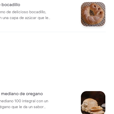
 bocadillo
eno de delicioso bocadillo,
n una capa de azúcar que le
dulce y crujiente.
o mediano de oregano
mediano 100 integral con un
égano que le da un sabor
icioso.