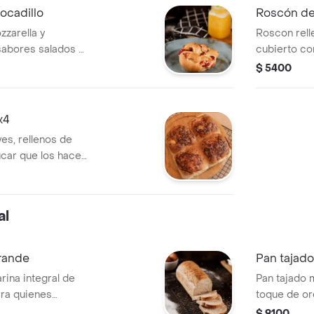
ocadillo
Roscón de
zzarella y
Roscon rell
sabores salados y
cubierto co
da un toque 
$ 5400
x4
es, rellenos de
úcar que los hace
ilibrio perfecto
e.
al
grande
Pan tajad
rina integral de
Pan tajado 
ara quienes
toque de or
aludable, rica en
fresco y del
$ 9100