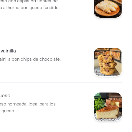
ueso con capas crujientes de
 al horno con queso fundido
. simple, delicado y lleno de
vainilla
ainilla con chips de chocolate.
queso
eso horneada, ideal para los
 queso.