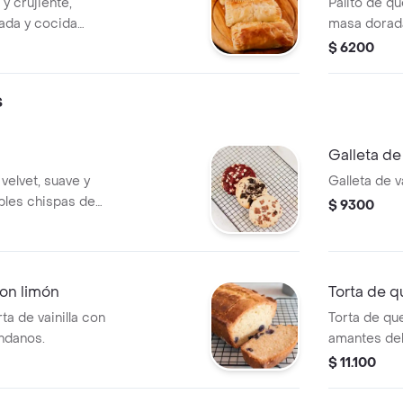
y crujiente,
Palito de q
ada y cocida
masa dorada
frescas. un
en el centro
$ 6200
vel.
sabor.
s
Galleta de 
 velvet, suave y
Galleta de v
ibles chispas de
$ 9300
que perfecto de
.
on limón
Torta de 
ta de vainilla con
Torta de qu
ndanos.
amantes del
$ 11.100