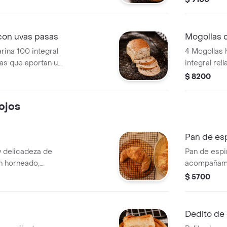
ral.
con uvas pasas
Mogollas d
rina 100 integral
4 Mogollas 
as que aportan un
integral rel
$ 8200
ojos
Pan de es
y delicadeza de
Pan de espi
n horneado,
acompañami
 queso fundido.
$ 5700
Dedito de