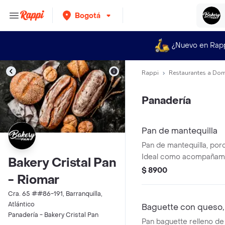
Bogotá
¿Nuevo en Rap
Rappi
Restaurantes a Dom
Panadería
Pan de mantequilla
Pan de mantequilla, por
Ideal como acompañami
Bakery Cristal Pan
$ 8900
- Riomar
Cra. 65 ##86-191, Barranquilla,
Atlántico
Baguette con queso, a
Panadería - Bakery Cristal Pan
Pan baguette relleno de