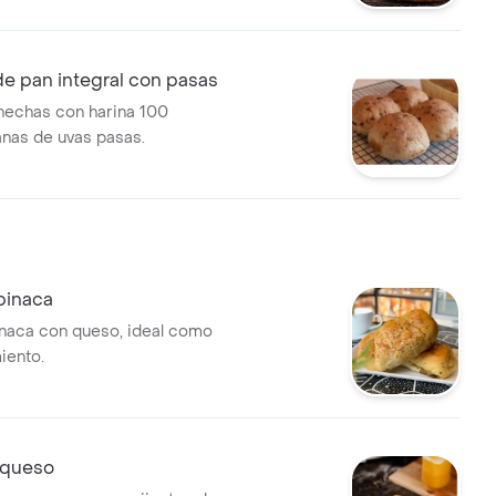
e pan integral con pasas
hechas con harina 100
lanas de uvas pasas.
pinaca
naca con queso, ideal como
ento.
 queso