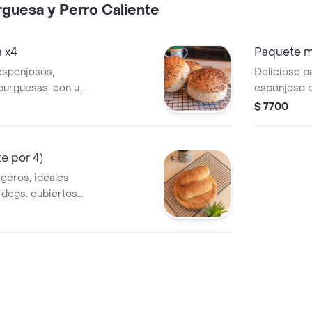
guesa y Perro Caliente
 x4
Paquete m
esponjosos,
Delicioso p
burguesas. con un
esponjoso p
lí negro en la
con topping 
$ 7700
e sabor y textura.
amburguesas
e por 4)
igeros, ideales
 dogs. cubiertos
aden un toque de
a. ¡el complemento
eliciosa!