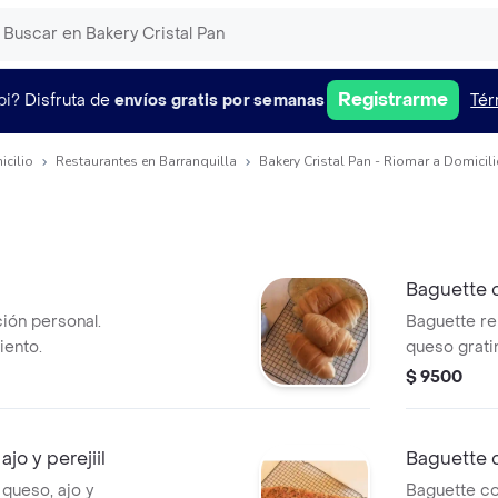
Registrarme
pi?
Disfruta de
envíos gratis por semanas
Tér
icilio
Restaurantes en Barranquilla
Bakery Cristal Pan - Riomar a Domicil
Baguette 
ción personal.
Baguette re
ento.
queso grati
$ 9500
jo y perejiil
Baguette 
 queso, ajo y
Baguette c