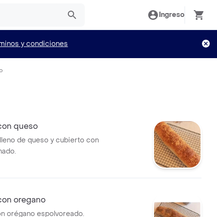
Ingreso
minos y condiciones
io
con queso
lleno de queso y cubierto con
nado.
con oregano
on orégano espolvoreado.