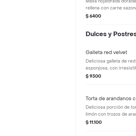
Masa hojaldrada dorada 
rellena con carne sazon
lentamente con hierbas 
$ 6400
clásico elevado a otro ni
Dulces y Postre
Galleta red velvet
Deliciosa galleta de red
esponjosa, con irresist
chocolate blanco. el to
$ 9300
dulzura en cada mordida
Torta de arandanos c
Deliciosa porción de tor
limón con trozos de ara
$ 11.100