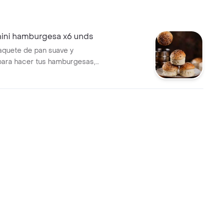
ini hamburgesa x6 unds
aquete de pan suave y
ara hacer tus hamburgesas,
de ajonjolí negro.