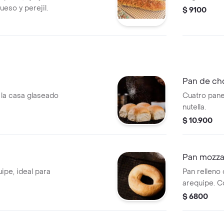
ueso y perejil.
$ 9100
Pan de ch
 la casa glaseado
Cuatro pane
nutella.
$ 10.900
Pan mozzar
ipe, ideal para
Pan relleno 
arequipe. C
dulces.
$ 6800