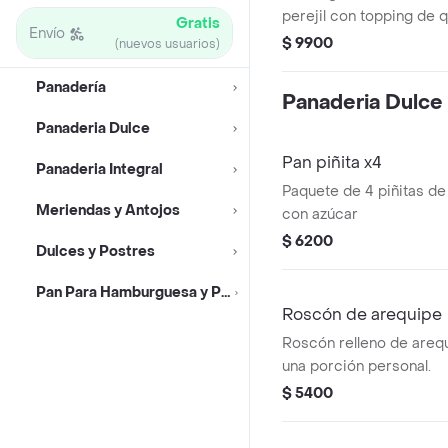
perejil con topping de q
Gratis
Envío
$ 9900
(nuevos usuarios)
Panadería
Panaderia Dulce
Panaderia Dulce
Pan piñita x4
Panaderia Integral
Paquete de 4 piñitas de
Meriendas y Antojos
con azúcar
$ 6200
Dulces y Postres
Pan Para Hamburguesa y Perro Caliente
Roscón de arequipe
Roscón relleno de arequ
una porción personal.
$ 5400