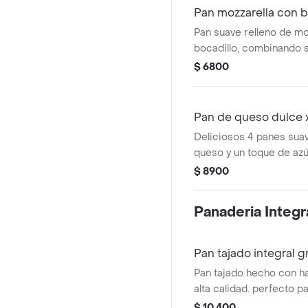
Pan mozzarella con b
Pan suave relleno de mo
bocadillo, combinando 
dulces.
$ 6800
Pan de queso dulce 
Deliciosos 4 panes suav
queso y un toque de az
irresistibles. con un equ
$ 8900
entre lo salado y lo dulc
Panaderia Integr
Pan tajado integral 
Pan tajado hecho con ha
alta calidad. perfecto p
buscan una opción más s
$ 10.400