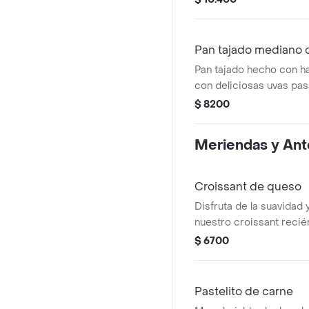
fibra y con un sabor natu
Pan tajado mediano 
Pan tajado hecho con ha
con deliciosas uvas pas
toque dulce y natural.
$ 8200
Meriendas y Ant
Croissant de queso
Disfruta de la suavidad 
nuestro croissant recié
relleno de un delicioso
$ 6700
Pastelito de carne