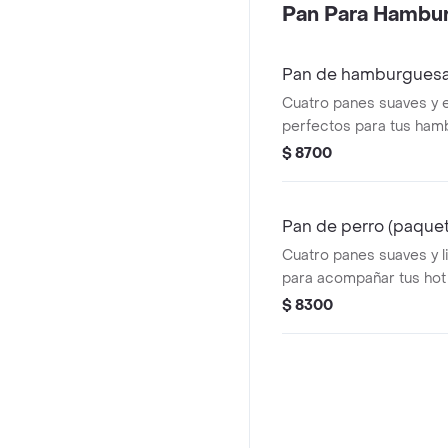
Pan Para Hambur
Pan de hamburguesa
Cuatro panes suaves y 
perfectos para tus ham
toque especial de ajonjo
$ 8700
parte superior, que añad
¡ideal para preparar h
irresistibles en casa!
Pan de perro (paquet
Cuatro panes suaves y l
para acompañar tus hot
con ajonjolí natural, añ
$ 8300
sabor y textura perfect
ideal para una comida d