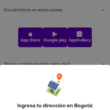
Encuéntranos en estos países
App Store
Google play
AppGallery
Pide tu comida favorita cerca de ti
Categorías
Únete a Rappi
Ingresa tu dirección en Bogotá:
Sobre Rappi