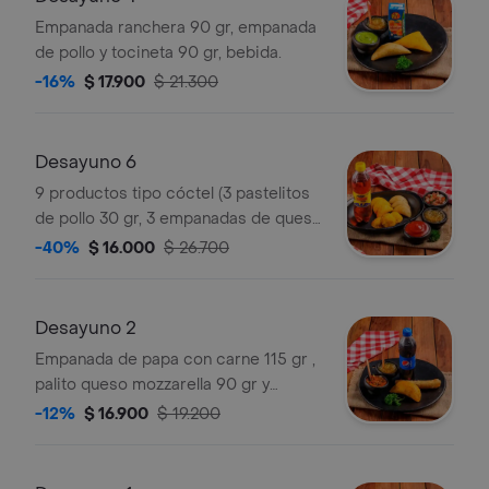
Empanada ranchera 90 gr, empanada
de pollo y tocineta 90 gr, bebida.
-16%
$ 17.900
$ 21.300
Desayuno 6
9 productos tipo cóctel (3 pastelitos
de pollo 30 gr, 3 empanadas de queso
25 g, 3 empanadas de papa 25 g) +
-40%
$ 16.000
$ 26.700
bebida.
Desayuno 2
Empanada de papa con carne 115 gr ,
palito queso mozzarella 90 gr y
bebida.
-12%
$ 16.900
$ 19.200