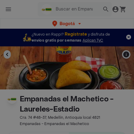
Bogotá
Regístrate
¿Nuevo en Rappi?
y disfruta de
envíos gratis por semanas
Aplican TyC
Empanadas el Machetico -
Laureles-Estadio
Cra. 74 #48-37, Medellín, Antioquia local 4821
Empanadas - Empanadas el Machetico