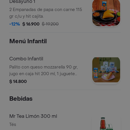
Desayuno 1
2 Empanadas de papa con carne 115
gr c/u y hit cajita.
-12%
$ 16.900
$ 19.200
Menú Infantil
Combo Infantil
Palito con queso mozzarella 90 gr,
jugo en caja hit 200 ml, 1 juguete
coleccionable.
$ 14.800
Bebidas
Mr Tea Limón 300 ml
Tés