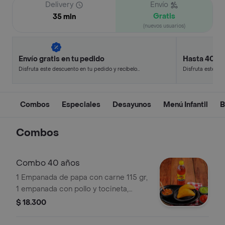
Delivery
Envío
Gratis
35 min
(nuevos usuarios)
Envío gratis en tu pedido
Hasta 40% 
Disfruta este descuento en tu pedido y recíbelo
Disfruta este de
en minutos.
en minutos.
Combos
Especiales
Desayunos
Menú Infantil
B
Combos
Combo 40 años
1 Empanada de papa con carne 115 gr,
1 empanada con pollo y tocineta,
bebida .
$ 18.300