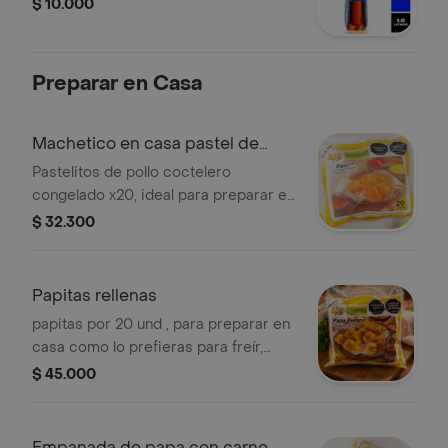
$ 10.000
Preparar en Casa
Machetico en casa pastel de
pollo
Pastelitos de pollo coctelero
congelado x20, ideal para preparar en
el airfyer, horno y/o fritura tradicional.
$ 32.300
Papitas rellenas
papitas por 20 und , para preparar en
casa como lo prefieras para freír,
para freidora de aire o para hornear
$ 45.000
Empanada de papa con carne