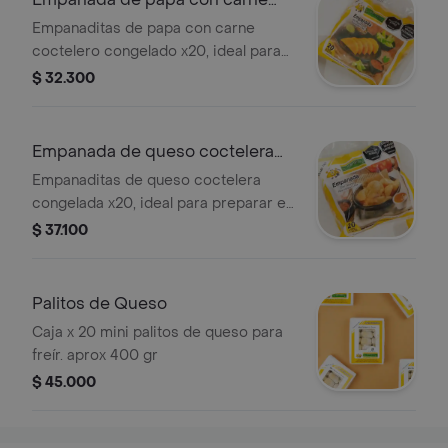
coctelera
Empanaditas de papa con carne
coctelero congelado x20, ideal para
preparar en el airfyer, horno y/o fritura
$ 32.300
tradicional.
Empanada de queso coctelera
congelada
Empanaditas de queso coctelera
congelada x20, ideal para preparar en
el airfyer, horno y/o fritura tradicional.
$ 37.100
Palitos de Queso
Caja x 20 mini palitos de queso para
freír. aprox 400 gr
$ 45.000