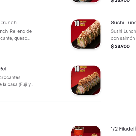
$ 28.900
a, cebollín y
a de 250 ml.
 Crunch
Sushi Lunch
nch: Relleno de
Sushi Lunch 
ocante, queso
con salmón 
erto con ensalada
aguacate. I
$ 28.900
 Dragón. Incluye 10
Roll
crocantes
la casa (Fuji y
mitos crocantes,
, aguacate.
1/2 Filadelf