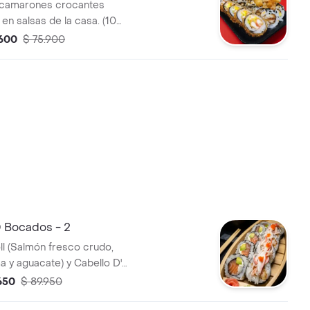
 camarones crocantes
en salsas de la casa. (10
i Roll y 5 makis de Roll Frito).
.600
$ 75.900
 contiene ingredientes como
ma americano, camarones
cebollin, aguacate y palmitos
 importados) (Coca cola
ida)
 Bocados - 2
oll (Salmón fresco crudo,
 y aguacate) y Cabello D'
(Camarones crocantes, queso
650
$ 89.950
cano, aguacate y cebollín