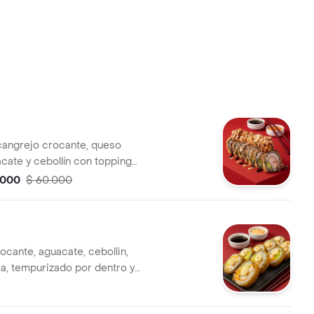
cangrejo crocante, queso
cate y cebollín con topping
 crocante bañado en salsa de
.000
$ 60.000
 bocados.
ocante, aguacate, cebollin,
, tempurizado por dentro y
10 bocados.