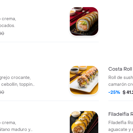
o crema,
ocados.
00
Costa Roll
rejo crocante,
Roll de sus
cebollin, topping
camarón cr
 bocados.
aguacate y c
00
-25%
$ 41
Filadelfia R
o crema,
Filadelfia R
látano maduro y
aguacate y 