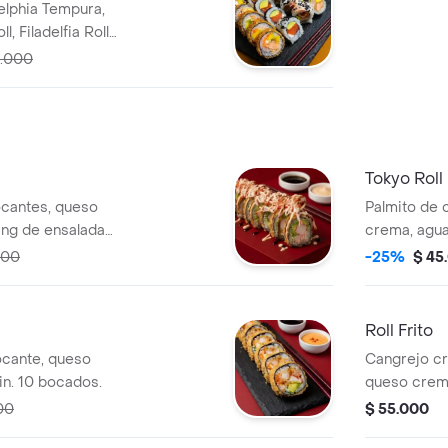
elphia Tempura,
l, Filadelfia Roll
a de 1.5 litros.
0.000
Tokyo Roll
ocantes, queso
Palmito de 
ing de ensalada
crema, agua
alsas.
de camaron
000
-25%
$ 45
la casa . 10
Roll Frito
ocante, queso
Cangrejo cr
in. 10 bocados.
queso crema
por fuera. 
00
$ 55.000