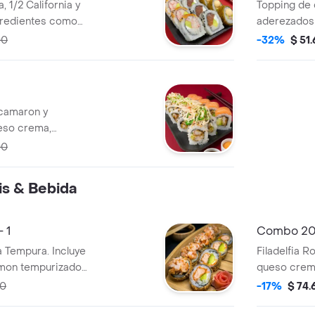
, 1/2 California y
Topping de
ingredientes como
aderezados 
o crema y
makis de Fuj
00
-32%
$ 51
0ml incluida)
Este combo
(Queso cre
crocantes, 
de cangrejo
(camaron y
250ml inclu
eso crema,
nsalada wakame y
00
 okinawa roll
ueso crema,
s & Bebida
 topping de salmon
la 250ml incluida)
 1
Combo 20
a Tempura. Incluye
Filadelfia R
mon tempurizado,
queso crema
almitos de
Angel Roll 
50
-17%
$ 74.
ueso crema,
crema ameri