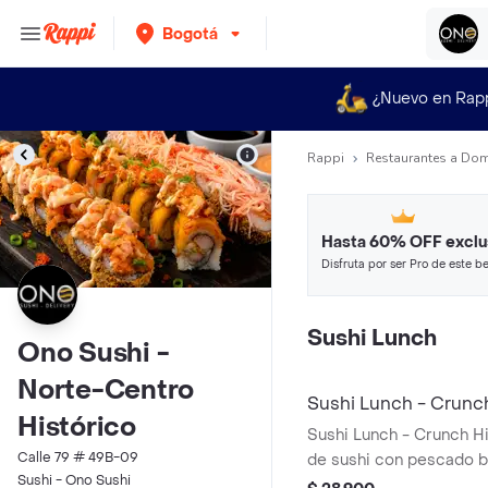
Bogotá
¿Nuevo en Rap
Rappi
Restaurantes a Dom
Hasta 60% OFF exclu
Disfruta por ser Pro de este be
restaurantes y tiendas más top
Sushi Lunch
Ono Sushi -
Norte-Centro
Sushi Lunch - Crunch
Histórico
Sushi Lunch - Crunch Hi
Calle 79 # 49B-09
de sushi con pescado b
Sushi - Ono Sushi
salsas fuji y dragon, rel