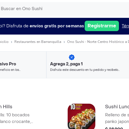
Registrarme
pi?
Disfruta de
envíos gratis por semanas
Tér
icilio
Restaurantes en Barranquilla
Ono Sushi - Norte-Centro Histórico a 
sivo Pro
Agrega 2, paga 1
neficio en los
Disfruta este descuento en tu pedido y recíbelo
.
en minutos.
 Hills
Sushi Lun
lls: 10 bocados
Relleno de 
lanco crocante,
panko japo
leno de palmitos
aguacate.