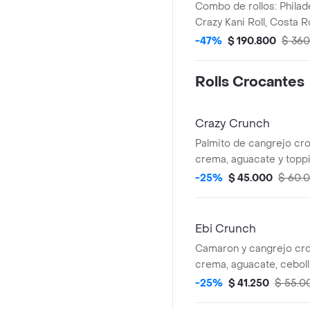
Combo de rollos: Philad
Crazy Kani Roll, Costa Rol
acompañado de una bebid
-47%
$ 190.800
$ 36
Rolls Crocantes
Crazy Crunch
Palmito de cangrejo cr
crema, aguacate y topp
dinamita con nuestras s
-25%
$ 45.000
$ 60.
Ebi Crunch
Camaron y cangrejo cr
crema, aguacate, ceboll
-25%
$ 41.250
$ 55.0