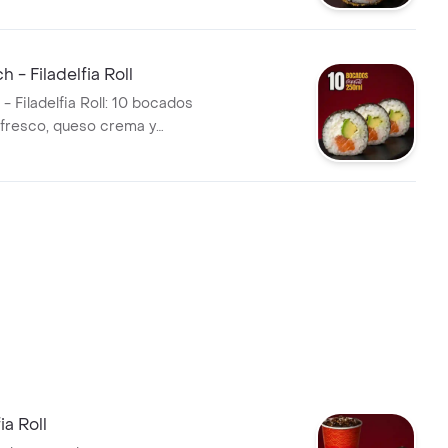
 - Filadelfia Roll
- Filadelfia Roll: 10 bocados
fresco, queso crema y
ncluye bebida de 250ml.
ia Roll