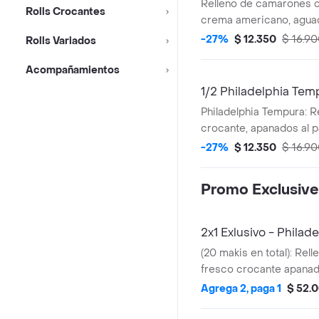
Relleno de camarones 
Rolls Crocantes
crema americano, aguaca
Bocados)
-27%
$ 12.350
$ 16.9
Rolls Variados
Acompañamientos
1/2 Philadelphia Tem
Philadelphia Tempura: R
crocante, apanados al p
queso crema americano
-27%
$ 12.350
$ 16.9
bocados
Promo Exclusive
2x1 Exlusivo - Phila
(20 makis en total): Rel
fresco crocante apanad
japones, queso crema 
Agrega 2, paga 1
$ 52.
aguacate.