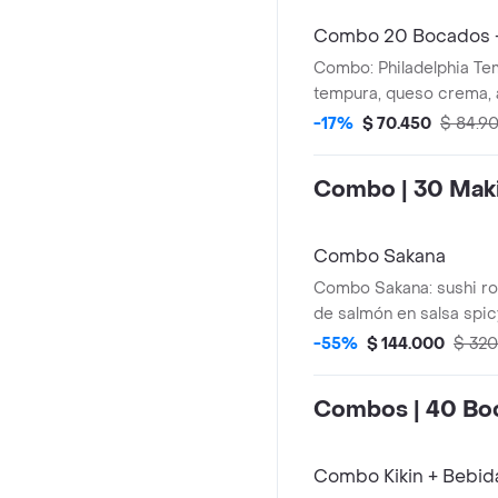
aguacate, cebollin y ma
250ml incluidas)
Combo 20 Bocados 
Combo: Philadelphia Te
tempura, queso crema, 
Avocado Roll (Palmito d
-17%
$ 70.450
$ 84.9
crocantes, queso crema,
aguacate) (2 Coca cola 
Combo | 30 Maki
Combo Sakana
Combo Sakana: sushi ro
de salmón en salsa spic
flameado y pescado bla
-55%
$ 144.000
$ 32
camarones crocantes, k
palmitos de cangrejo, 
Combos | 40 Bo
cebollín. (Incluye bebida
cola)
Combo Kikin + Bebida 