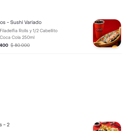
s - Sushi Variado
iladelfia Rolls y 1/2 Cabellito
1 Coca Cola 250ml
.400
$ 80.000
 - 2