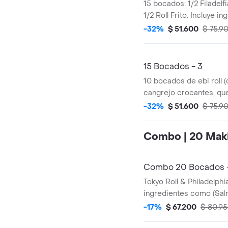
15 bocados: 1/2 Filadelfia
1/2 Roll Frito. Incluye 
salmón, aguacate, ques
-32%
$ 51.600
$ 75.9
cangrejo. (Coca cola 25
15 Bocados - 3
10 bocados de ebi roll 
cangrejo crocantes, qu
aguacate, topping de e
-32%
$ 51.600
$ 75.9
dinamita). 5 bocados de
(palmitos crocantes, q
Combo | 20 Maki
aguacate, cebollin, con
fresco, crudo) (Coca co
Combo 20 Bocados -
Tokyo Roll & Philadelphi
ingredientes como (Sal
camarones crocantes, p
-17%
$ 67.200
$ 80.9
cangrejo importados, q