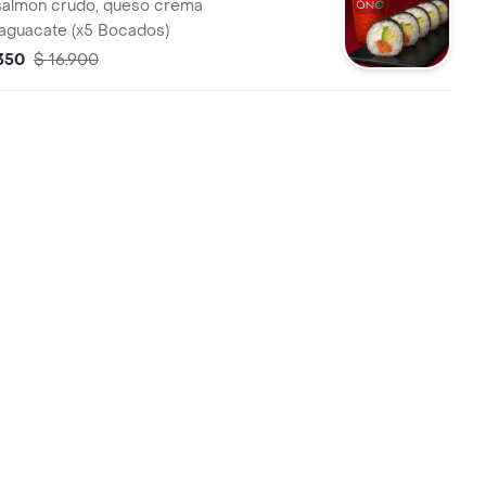
salmon crudo, queso crema
aguacate (x5 Bocados)
.350
$ 16.900