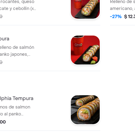
crocantes, queso
Relleno de 
te y cebollin (x6
americano, 
00
-27%
$ 12
pura
elleno de salmón
anko japones,
, aguacate x6
00
delphia Tempura
lenos de salmon
o al panko
americano y
000