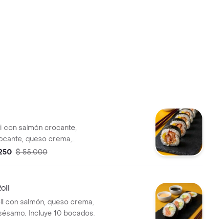
hi con salmón crocante,
ocante, queso crema,
ebollín.
.250
$ 55.000
oll
oll con salmón, queso crema,
sésamo. Incluye 10 bocados.