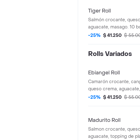
Tiger Roll
Salmón crocante, ques
aguacate, masago. 10 b
-25%
$ 41.250
$ 55.0
Rolls Variados
Ebiangel Roll
Camarón crocante, cang
queso crema, aguacate, 
de cabello de angel. 10
-25%
$ 41.250
$ 55.0
Madurito Roll
Salmon crocante, ques
aguacate, topping de p