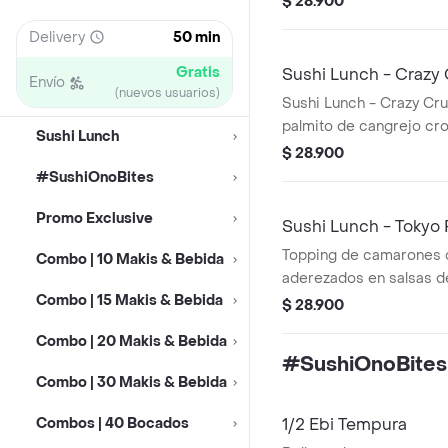
$ 28.900
de cangrejo, queso crem
Delivery
50 min
aguacate. Incluye bebid
Gratis
Sushi Lunch - Crazy
Envío
(nuevos usuarios)
Sushi Lunch - Crazy Cru
palmito de cangrejo cr
Sushi Lunch
crema y aguacate, cubi
$ 28.900
dinamita y salsas Fuji y
#SushiOnoBites
bocados.
Promo Exclusive
Sushi Lunch - Tokyo 
Topping de camarones 
Combo | 10 Makis & Bebida
aderezados en salsas de 
Combo | 15 Makis & Bebida
Dragón), relleno de pal
$ 28.900
queso crema americano
Combo | 20 Makis & Bebida
#SushiOnoBites
Combo | 30 Makis & Bebida
Combos | 40 Bocados
1/2 Ebi Tempura