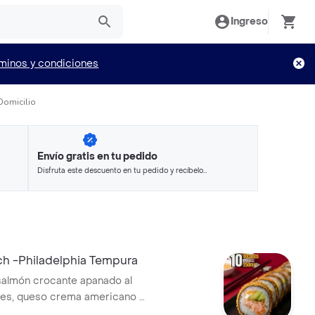
Ingreso
minos y condiciones
Domicilio
Envío gratis en tu pedido
Disfruta este descuento en tu pedido y recíbelo
en minutos.
ch -Philadelphia Tempura
salmón crocante apanado al
nes, queso crema americano y