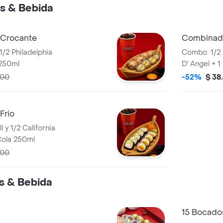
s & Bebida
 Crocante
Combinado
1/2 Philadelphia
Combo: 1/2 F
 250ml
D' Angel + 
000
-52%
$ 38
Frio
l y 1/2 California
Cola 250ml
000
s & Bebida
15 Bocados