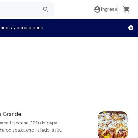
Ingreso
minos y condiciones
a Grande
apa francesa, 100 de papa
cha polaca,queso rallado, salsa
 tomate.