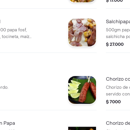
$ 17.000
l
Salchipap
00 papa fosf,
500gm papa 
 tocineta, maíz
salchicha po
salsas de la
$ 27.000
Chorizo c
erdo.
Chorizo de
servido con
$ 7000
n Papa
Chorizo d