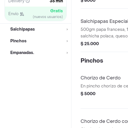
$ 8000
Delivery
35 min
Gratis
Envío
(nuevos usuarios)
Salchipapas Especia
Salchipapas
500gm papa francesa, 1
salchicha polaca, queso,
Pinchos
crema de queso.
$ 25.000
Empanadas.
Pinchos
Chorizo de Cerdo
En pincho chorizo de c
$ 5000
Chorizo de Cerdo co