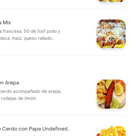
a Mix
francesa, 50 de fosf pollo y
laca, maiz, queso rallado
 casa.
on Arepa
 cerdo acompañado de arepa,
 rodajas de limón.
e Cerdo con Papa Undefined