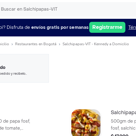
Registrarme
pi?
Disfruta de
envíos gratis por semanas
Tér
icilio
Restaurantes en Bogotá
Salchipapas-VIT - Kennedy a Domicilio
ido
pedido y recíbelo
Salchipap
 de papa fosf,
500gm de p
de tomate,
fosf, salchi
mayonesa y