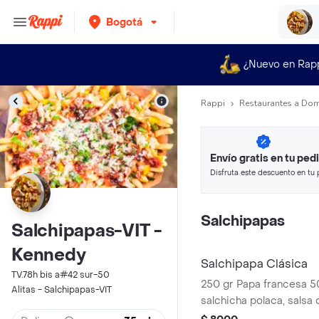
Bogotá
¿Nuevo en Rap
Rappi
Restaurantes a Dom
Envío gratis en tu ped
Disfruta este descuento en tu 
en minutos.
Salchipapas
Salchipapas-VIT -
Kennedy
Salchipapa Clásica
TV.78h bis a#42 sur-50
250 gr Papa francesa 50
Alitas - Salchipapas-VIT
salchicha polaca, salsa 
mayonesa.