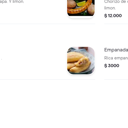
Francesa
pa. Y limon.
Chorizo de cerd
limon.
$ 12.000
Empanada
.
Rica empan
$ 3000