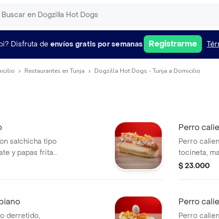
Registrarme
pi?
Disfruta de
envíos gratis por semanas
Tér
icilio
Restaurantes en Tunja
Dogzilla Hot Dogs - Tunja a Domicilio
o
Perro cali
on salchicha tipo
Perro calien
te y papas fritas
tocineta, ma
nalízalo con tus
en trocitos,
$ 23.000
tas.
salsas a eleg
biano
Perro cali
o derretido,
Perro calien