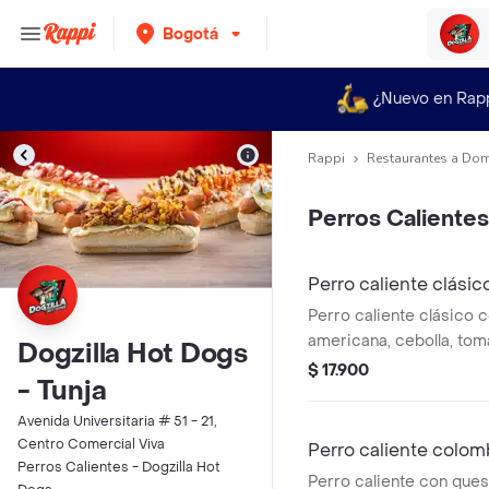
Bogotá
¿Nuevo en Rap
Rappi
Restaurantes a Dom
Perros Calientes
Perro caliente clásic
Perro caliente clásico c
americana, cebolla, toma
Dogzilla Hot Dogs
en pan de ajonjolí. Perso
$ 17.900
- Tunja
toppings y salsas favori
Avenida Universitaria # 51 - 21,
Centro Comercial Viva
Perro caliente colom
Perros Calientes - Dogzilla Hot
Perro caliente con ques