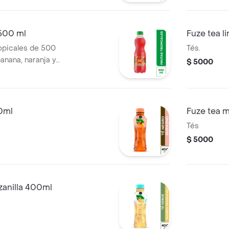
 500 ml
Fuze tea l
ropicales de 500
Tés.
anana, naranja y
$ 5000
0ml
Fuze tea 
Tés
$ 5000
anilla 400ml