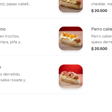
niz, papas cabello
cheddar, maí
.
jalapeños, t
$ 20.500
ano
Perro cal
en trocitos,
Perro calien
rtara, piña y
queso derre
papas cabell
$ 20.500
mayonesa y 
o
o derretido,
 salsa rosada y