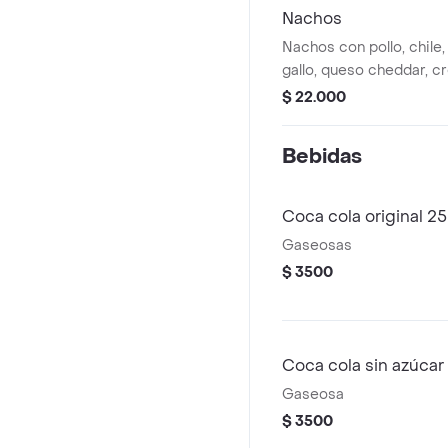
Nachos
Nachos con pollo, chile,
gallo, queso cheddar, c
topping a elegir.
$ 22.000
Bebidas
Coca cola original 2
Gaseosas
$ 3500
Coca cola sin azúca
Gaseosa
$ 3500