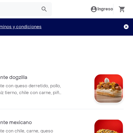
Ingreso
minos y condiciones
ente dogzilla
te con queso derretido, pollo,
íz tierno, chile con carne, piña
 huevo de codorniz, toppings y
ir.
ente mexicano
te con chile, carne, queso