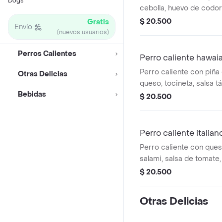
Dogs
cebolla, huevo de codor
de ángel y salsa a elegir
$ 20.500
Gratis
Envío
(nuevos usuarios)
Perros Calientes
Perro caliente hawai
Perro caliente con piña 
Otras Delicias
queso, tocineta, salsa tá
Bebidas
mayonesa.
$ 20.500
Perro caliente italian
Perro caliente con ques
salami, salsa de tomate,
mayonesa.
$ 20.500
Otras Delicias