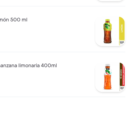
imón 500 ml
manzana limonaria 400ml