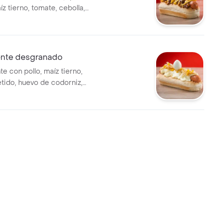
z tierno, tomate, cebolla,
ostacos y salsas a elegir.
iente desgranado
te con pollo, maíz tierno,
tido, huevo de codorniz,
o de ángel, salsa tártara,
piña.