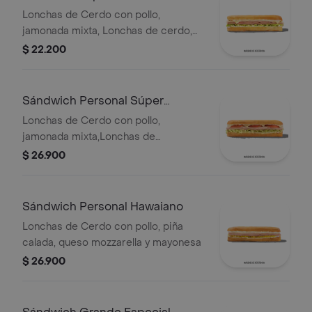
Lonchas de Cerdo con pollo,
jamonada mixta, Lonchas de cerdo,
cordero y res, queso mozzarella,
$ 22.200
lechuga batavia y salsa Qbano
Sándwich Personal Súper
Especial
Lonchas de Cerdo con pollo,
jamonada mixta,Lonchas de
cerdo,cordero y res,
$ 26.900
salchichón,tomate,queso
mozzarella,lechuga batavia y salsa
Qbano
Sándwich Personal Hawaiano
Lonchas de Cerdo con pollo, piña
calada, queso mozzarella y mayonesa
$ 26.900