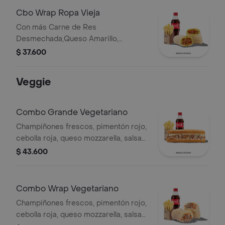
Cbo Wrap Ropa Vieja
Con más Carne de Res
Desmechada,Queso Amarillo,
Lechuga, Tomate,Pimentón, Apio,
$ 37.600
Mostaza, SalsaBBQ, Pasta de Tomate,
CebollaRoja y Salsa Qbano.
Veggie
Combo Grande Vegetariano
Champiñones frescos, pimentón rojo,
cebolla roja, queso mozzarella, salsa
Qbano, papas francesa y bebida.
$ 43.600
Combo Wrap Vegetariano
Champiñones frescos, pimentón rojo,
cebolla roja, queso mozzarella, salsa