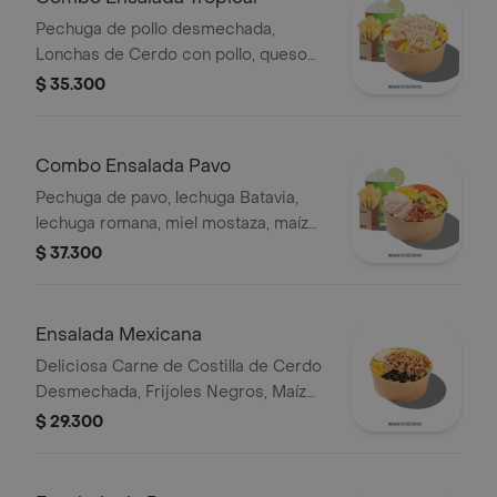
Pechuga de pollo desmechada,
Lonchas de Cerdo con pollo, queso
amarillo, piña calada, lechuga batavia y
$ 35.300
mayonesa.
Combo Ensalada Pavo
Pechuga de pavo, lechuga Batavia,
lechuga romana, miel mostaza, maíz
tierno, tomate chonto, croutones y
$ 37.300
tocinet, papas y bebida.
Ensalada Mexicana
Deliciosa Carne de Costilla de Cerdo
Desmechada, Frijoles Negros, Maíz
tierno, Queso mozzarella, Guacamole,
$ 29.300
Pico de gallo, Lechuga Batavia.