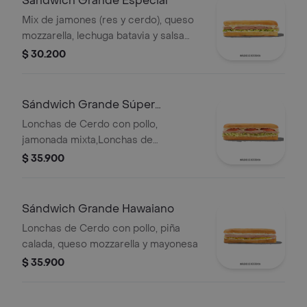
Sándwich Grande Especial
Mix de jamones (res y cerdo), queso
mozzarella, lechuga batavia y salsa
Qbano.
$ 30.200
Sándwich Grande Súper
Especial
Lonchas de Cerdo con pollo,
jamonada mixta,Lonchas de
cerdo,cordero y res,
$ 35.900
salchichón,tomate,queso
mozzarella,lechuga batavia y salsa
Qbano
Sándwich Grande Hawaiano
Lonchas de Cerdo con pollo, piña
calada, queso mozzarella y mayonesa
$ 35.900