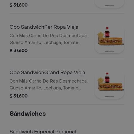
salsa Qbano, acompañamiento y
$ 51.600
bebida.
Cbo SandwichPer Ropa Vieja
Con Más Carne De Res Desmechada,
Queso Amarillo, Lechuga, Tomate,
Pimentón, Apio, Mostaza, Salsa Bbq,
$ 37.600
Pasta De Tomate, Cebolla Roja Y
Salsa Qbano
Cbo SandwichGrand Ropa Vieja
Con Más Carne De Res Desmechada,
Queso Amarillo, Lechuga, Tomate,
Pimentón, Apio, Mostaza, Salsa Bbq,
$ 51.600
Pasta De Tomate, Cebolla Roja Y
Salsa Qbano
Sándwiches
Sándwich Especial Personal