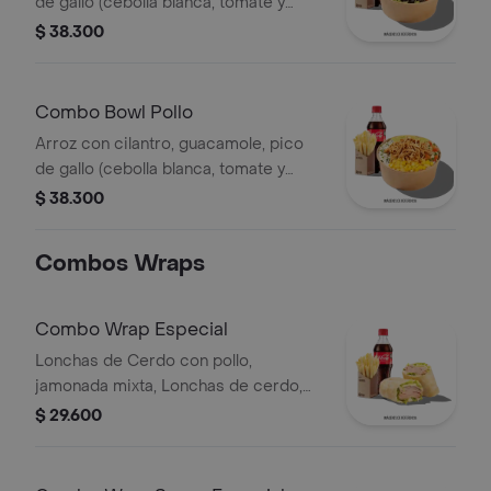
de gallo (cebolla blanca, tomate y
cilantro), carne de res desmechada,
$ 38.300
hogo, chorizo de cerdo y fríjoles
negros.
Combo Bowl Pollo
Arroz con cilantro, guacamole, pico
de gallo (cebolla blanca, tomate y
cilantro), maíz tierno, hogo y pechuga
$ 38.300
de pollo desmechada.
Combos Wraps
Combo Wrap Especial
Lonchas de Cerdo con pollo,
jamonada mixta, Lonchas de cerdo,
cordero y res, queso mozzarella,
$ 29.600
lechuga batavia y salsa Qbano