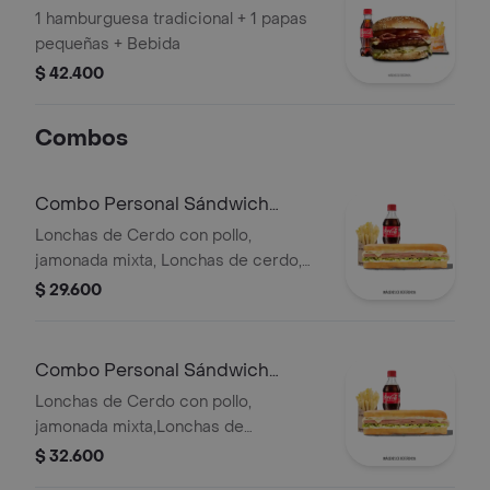
1 hamburguesa tradicional + 1 papas
pequeñas + Bebida
$ 42.400
Combos
Combo Personal Sándwich
Especial
Lonchas de Cerdo con pollo,
jamonada mixta, Lonchas de cerdo,
cordero y res, queso mozzarella,
$ 29.600
lechuga batavia y salsa Qbano
Combo Personal Sándwich
Super Especial
Lonchas de Cerdo con pollo,
jamonada mixta,Lonchas de
cerdo,cordero y res,
$ 32.600
salchichón,tomate,queso