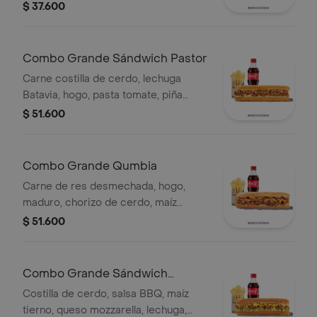
papas a la francesa y bebida.
$ 37.600
Combo Grande Sándwich Pastor
Carne costilla de cerdo, lechuga
Batavia, hogo, pasta tomate, piña
calada asada, cebolla blanca y
$ 51.600
cilantro.
Combo Grande Qumbia
Carne de res desmechada, hogo,
maduro, chorizo de cerdo, maíz
tierno, salsa Qbano, papas y bebida.
$ 51.600
Combo Grande Sándwich
Costilla
Costilla de cerdo, salsa BBQ, maíz
tierno, queso mozzarella, lechuga,