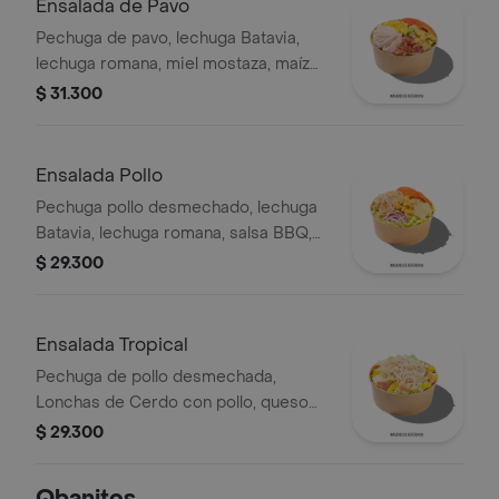
Ensalada de Pavo
Pechuga de pavo, lechuga Batavia,
lechuga romana, miel mostaza, maíz
tierno, tomate chonto, croutones y
$ 31.300
tocineta.
Ensalada Pollo
Pechuga pollo desmechado, lechuga
Batavia, lechuga romana, salsa BBQ,
tomate chonto, queso mozzarella,
$ 29.300
cebolla roja y croutones.
Ensalada Tropical
Pechuga de pollo desmechada,
Lonchas de Cerdo con pollo, queso
amarillo, piña calada, lechuga batavia y
$ 29.300
mayonesa.