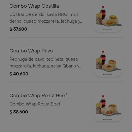
Combo Wrap Costilla
Costilla de cerdo, salsa BBQ, maíz
tierno, queso mozzarella, lechuga y
salsa Qbano, papas a la francesa y
$ 37.600
bebida.
Combo Wrap Pavo
Pechuga de pavo, tocineta, queso
mozzarella, lechuga, salsa Qbano y
miel mostaza, papas y bebida.
$ 40.600
Combo Wrap Roast Beef
Combo Wrap Roast Beef
$ 38.600