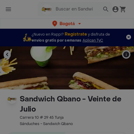
Bogotá
Regístrate
¿Nuevo en Rappi?
y disfruta de
envíos gratis por semanas
Aplican TyC
Sandwich Qbano - Veinte de
Julio
Carrera 10 # 29 45 Tunja
Sánduches - Sandwich Qbano