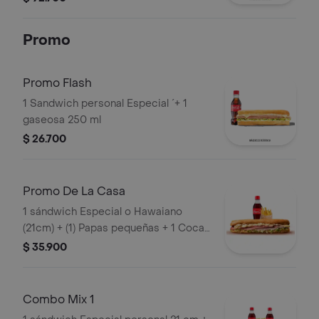
De Los Irresistibles (Ropa Vieja,
Costilla Y/O Pollo).
Promo
Promo Flash
1 Sandwich personal Especial ´+ 1
gaseosa 250 ml
$ 26.700
Promo De La Casa
1 sándwich Especial o Hawaiano
(21cm) + (1) Papas pequeñas + 1 Coca
Cola 250ml
$ 35.900
Combo Mix 1