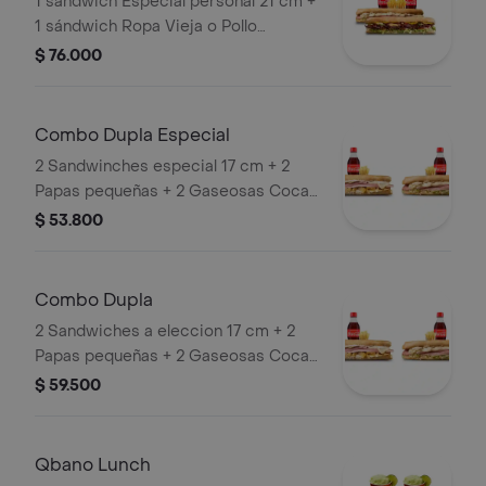
1 sándwich Especial personal 21 cm +
1 sándwich Ropa Vieja o Pollo
personal 21 cm+ 2 limonadas de 16 oz
$ 76.000
o 2 gaseosas 250 ml + 2 papas
pequeñas
Combo Dupla Especial
2 Sandwinches especial 17 cm + 2
Papas pequeñas + 2 Gaseosas Coca
Cola 400ml.
$ 53.800
Combo Dupla
2 Sandwiches a eleccion 17 cm + 2
Papas pequeñas + 2 Gaseosas Coca
Cola 400ml.
$ 59.500
Qbano Lunch