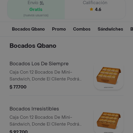
Envío
Calificación
Gratis
4.6
(nuevos usuarios)
Bocados Qbano
Promo
Combos
Sándwiches
B
Bocados Qbano
Bocados Los De Siempre
Caja Con 12 Bocados De Mini-
Sandwich, Donde El Cliente Podrá
Escoger 3 Sabores Entre Cualquiera
$ 77.700
De Los De Siempre (Especial,
Hawaiano, Super Especial Y/O Pollo
BBQ).
Bocados Irresistibles
Caja Con 12 Bocados De Mini-
Sándwich, Donde El Cliente Podrá
Escoger 3 Sabores Entre Cualquiera
$ 92.700