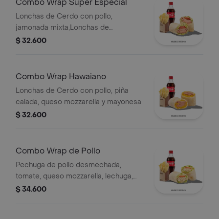
Combo Wrap Super Especial
Lonchas de Cerdo con pollo,
jamonada mixta,Lonchas de
cerdo,cordero y res,
$ 32.600
salchichón,tomate,queso
mozzarella,lechuga batavia y salsa
Qbano
Combo Wrap Hawaiano
Lonchas de Cerdo con pollo, piña
calada, queso mozzarella y mayonesa
$ 32.600
Combo Wrap de Pollo
Pechuga de pollo desmechada,
tomate, queso mozzarella, lechuga,
mayonesa, papas a la francesa y
$ 34.600
bebida.