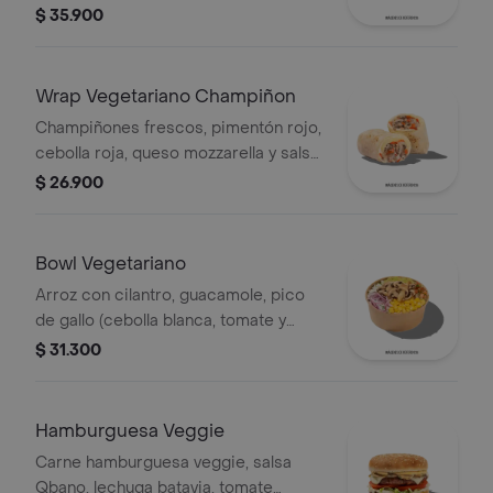
Qbano.
$ 35.900
Wrap Vegetariano Champiñon
Champiñones frescos, pimentón rojo,
cebolla roja, queso mozzarella y salsa
Qbano.
$ 26.900
Bowl Vegetariano
Arroz con cilantro, guacamole, pico
de gallo (cebolla blanca, tomate y
cilantro), maíz tierno, cebolla roja y
$ 31.300
champiñones.
Hamburguesa Veggie
Carne hamburguesa veggie, salsa
Qbano, lechuga batavia, tomate