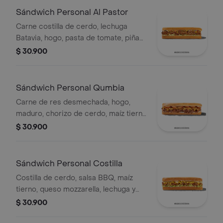
Sándwich Personal Al Pastor
Carne costilla de cerdo, lechuga
Batavia, hogo, pasta de tomate, piña
calada asada, cebolla blanca y
$ 30.900
cilantro.
Sándwich Personal Qumbia
Carne de res desmechada, hogo,
maduro, chorizo de cerdo, maíz tierno
y salsa Qbano.
$ 30.900
Sándwich Personal Costilla
Costilla de cerdo, salsa BBQ, maíz
tierno, queso mozzarella, lechuga y
salsa Qbano.
$ 30.900