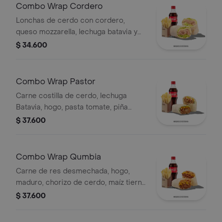
Combo Wrap Cordero
Lonchas de cerdo con cordero,
queso mozzarella, lechuga batavia y
salsa Qbano
$ 34.600
Combo Wrap Pastor
Carne costilla de cerdo, lechuga
Batavia, hogo, pasta tomate, piña
calada asada, cebolla, papas y bebida.
$ 37.600
Combo Wrap Qumbia
Carne de res desmechada, hogo,
maduro, chorizo de cerdo, maíz tierno
y salsa Qbano, papas y bebida.
$ 37.600