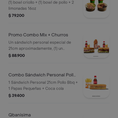
(1) bowl criollo + (1) bowl de pollo + 2
limonadas 16oz
$ 79.200
Promo Combo Mix + Churros
Un sándwich personal especial de
21cm aproximadamente, (1) un
sándwich personal ropa vieja o pollo
$ 88.900
de 21cm aproximadamente (2) dos
porciones de papas pequeñas, (2) dos
limonadas 16oz o (2) dos gaseosas
Combo Sándwich Personal Pollo
250ml y (1) una porción de churros
BBQ
1 Sándwich Personal 21cm Pollo Bbq +
personal con arequipe
1 Papas Pequeñas + Coca cola
$ 39.400
Qbanisima