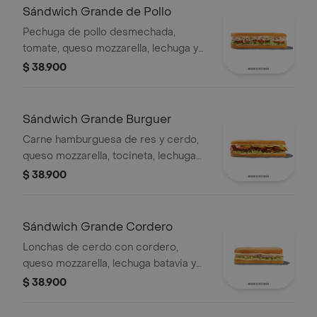
Sándwich Grande de Pollo
Pechuga de pollo desmechada,
tomate, queso mozzarella, lechuga y
mayonesa.
$ 38.900
Sándwich Grande Burguer
Carne hamburguesa de res y cerdo,
queso mozzarella, tocineta, lechuga
Batavia, tomate, pepinillos, salsa BBQ
$ 38.900
y salsa Qbano.
Sándwich Grande Cordero
Lonchas de cerdo con cordero,
queso mozzarella, lechuga batavia y
salsa Qbano
$ 38.900