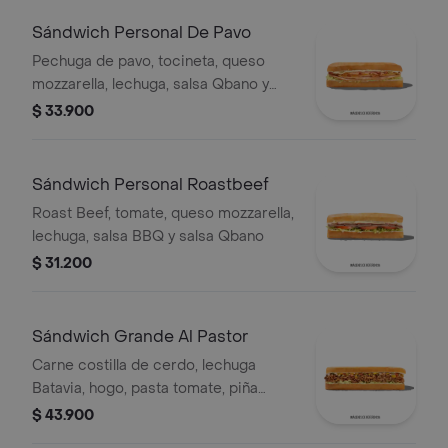
Sándwich Personal De Pavo
Pechuga de pavo, tocineta, queso
mozzarella, lechuga, salsa Qbano y
miel mostaza.
$ 33.900
Sándwich Personal Roastbeef
Roast Beef, tomate, queso mozzarella,
lechuga, salsa BBQ y salsa Qbano
$ 31.200
Sándwich Grande Al Pastor
Carne costilla de cerdo, lechuga
Batavia, hogo, pasta tomate, piña
calada asada, cebolla blanca y
$ 43.900
cilantro.