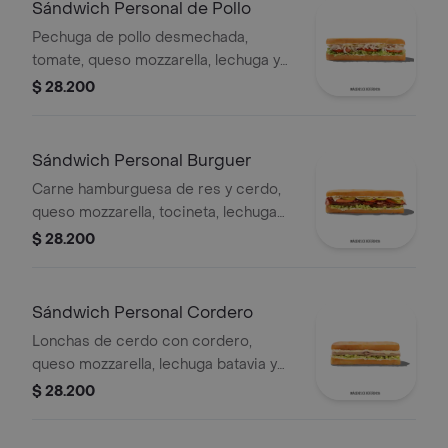
Sándwich Personal de Pollo
Pechuga de pollo desmechada,
tomate, queso mozzarella, lechuga y
mayonesa
$ 28.200
Sándwich Personal Burguer
Carne hamburguesa de res y cerdo,
queso mozzarella, tocineta, lechuga
Batavia, tomate, pepinillos, salsa BBQ
$ 28.200
y salsa Qbano.
Sándwich Personal Cordero
Lonchas de cerdo con cordero,
queso mozzarella, lechuga batavia y
salsa Qbano
$ 28.200