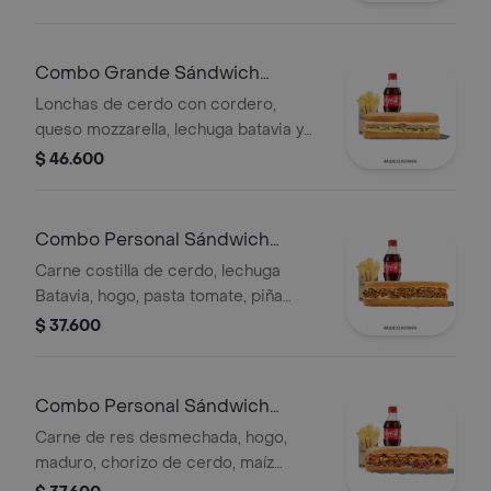
papas a la francesa y bebida.
Combo Grande Sándwich
Cordero
Lonchas de cerdo con cordero,
queso mozzarella, lechuga batavia y
salsa Qbano
$ 46.600
Combo Personal Sándwich
Pastor
Carne costilla de cerdo, lechuga
Batavia, hogo, pasta tomate, piña
calada asada, cebolla blanca, cilantro,
$ 37.600
papas y bebida.
Combo Personal Sándwich
Qumbia
Carne de res desmechada, hogo,
maduro, chorizo de cerdo, maíz
tierno, salsa Qbano, papas y bebida.