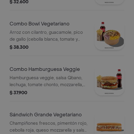
Qbano, papas y bebida.
$ 32.600
Combo Bowl Vegetariano
Arroz con cilantro, guacamole, pico
de gallo (cebolla blanca, tomate y
cilantro), maíz tierno, cebolla roja y
$ 38.300
champiñones.
Combo Hamburguesa Veggie
Hamburguesa veggie, salsa Qbano,
lechuga, tomate chonto, mozzarella,
champiñón, cilantro, salsa de queso
$ 37.900
cheddar, papas y bebida.
Sándwich Grande Vegetariano
Champiñones frescos, pimentón rojo,
cebolla roja, queso mozzarella y salsa