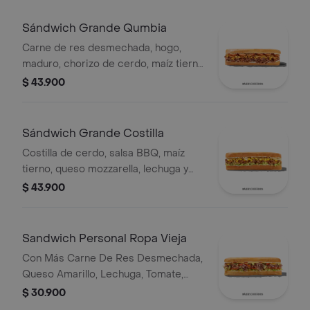
Sándwich Grande Qumbia
Carne de res desmechada, hogo,
maduro, chorizo de cerdo, maíz tierno
y salsa Qbano.
$ 43.900
Sándwich Grande Costilla
Costilla de cerdo, salsa BBQ, maíz
tierno, queso mozzarella, lechuga y
salsa Qbano.
$ 43.900
Sandwich Personal Ropa Vieja
Con Más Carne De Res Desmechada,
Queso Amarillo, Lechuga, Tomate,
Pimentón, Apio, Mostaza, Salsa Bbq,
$ 30.900
Pasta De Tomate, Cebolla Roja Y