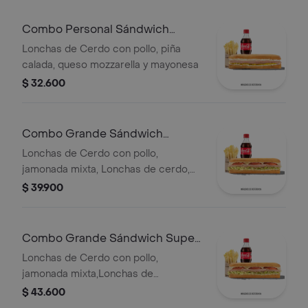
mozzarella,lechuga batavia y salsa
Qbano
Combo Personal Sándwich
Hawaiano
Lonchas de Cerdo con pollo, piña
calada, queso mozzarella y mayonesa
$ 32.600
Combo Grande Sándwich
Especial
Lonchas de Cerdo con pollo,
jamonada mixta, Lonchas de cerdo,
cordero y res, queso mozzarella,
$ 39.900
lechuga batavia y salsa Qbano
Combo Grande Sándwich Super
Especial
Lonchas de Cerdo con pollo,
jamonada mixta,Lonchas de
cerdo,cordero y res,
$ 43.600
salchichón,tomate,queso