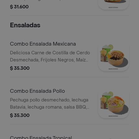
chonto, queso mozzarella, champiñón
$ 31.600
fresco, cilantro fresco, salsa de
queso cheddar.
Ensaladas
Combo Ensalada Mexicana
Deliciosa Carne de Costilla de Cerdo
Desmechada, Frijoles Negros, Maíz
tierno, Queso mozzarella, Guacamole,
$ 35.300
Pico de gallo, Lechuga Batavia.
Combo Ensalada Pollo
Pechuga pollo desmechado, lechuga
Batavia, lechuga romana, salsa BBQ,
tomate chonto, queso mozzarella,
$ 35.300
cebolla roja y croutones, papas y
bebida.
Combo Ensalada Tropical