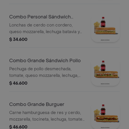
y salsa Qbano.
Combo Personal Sándwich
Cordero
Lonchas de cerdo con cordero,
queso mozzarella, lechuga batavia y
salsa Qbano
$ 34.600
Combo Grande Sándwich Pollo
Pechuga de pollo desmechada,
tomate, queso mozzarella, lechuga,
mayonesa, papas a la francesa y
$ 46.600
bebida.
Combo Grande Burguer
Carne hamburguesa de res y cerdo,
mozzarella, tocineta, lechuga, tomate,
pepinillos, salsa BBQ, salsa Qbano,
$ 46.600