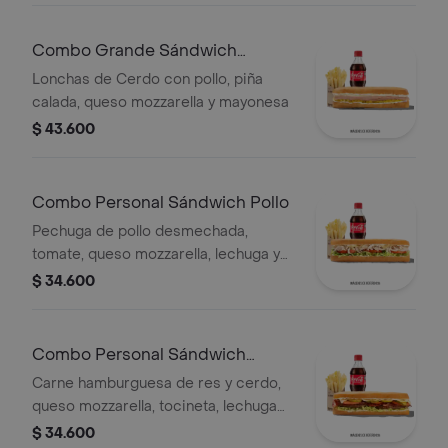
mozzarella,lechuga batavia y salsa
Qbano
Combo Grande Sándwich
Hawaiano
Lonchas de Cerdo con pollo, piña
calada, queso mozzarella y mayonesa
$ 43.600
Combo Personal Sándwich Pollo
Pechuga de pollo desmechada,
tomate, queso mozzarella, lechuga y
mayonesa, papas a la francesa y
$ 34.600
bebida.
Combo Personal Sándwich
Burguer
Carne hamburguesa de res y cerdo,
queso mozzarella, tocineta, lechuga
Batavia, tomate, pepinillos, salsa BBQ
$ 34.600