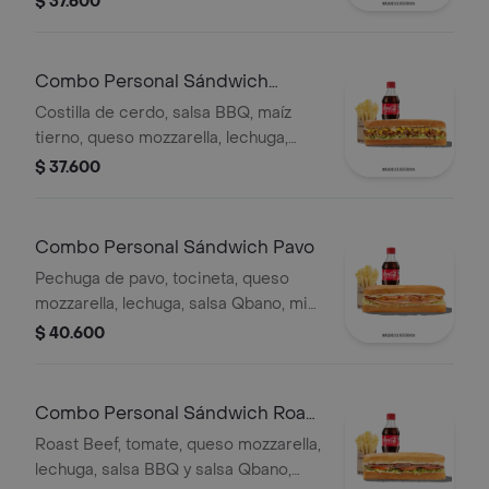
$ 37.600
Combo Personal Sándwich
Costilla
Costilla de cerdo, salsa BBQ, maíz
tierno, queso mozzarella, lechuga,
salsa Qbano, acompañamiento y
$ 37.600
bebida.
Combo Personal Sándwich Pavo
Pechuga de pavo, tocineta, queso
mozzarella, lechuga, salsa Qbano, miel
mostaza, papas a la francesa y
$ 40.600
bebida.
Combo Personal Sándwich Roast
Beef
Roast Beef, tomate, queso mozzarella,
lechuga, salsa BBQ y salsa Qbano,