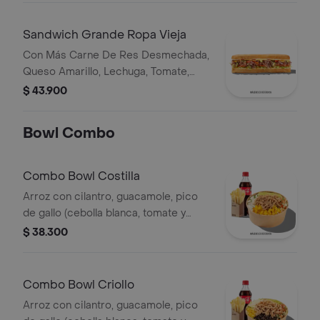
Salsa Qbano
Sandwich Grande Ropa Vieja
Con Más Carne De Res Desmechada,
Queso Amarillo, Lechuga, Tomate,
Pimentón, Apio, Mostaza, Salsa Bbq,
$ 43.900
Pasta De Tomate, Cebolla Roja Y
Salsa Qbano
Bowl Combo
Combo Bowl Costilla
Arroz con cilantro, guacamole, pico
de gallo (cebolla blanca, tomate y
cilantro), piña calada asada y costilla
$ 38.300
de cerdo desmechada.
Combo Bowl Criollo
Arroz con cilantro, guacamole, pico