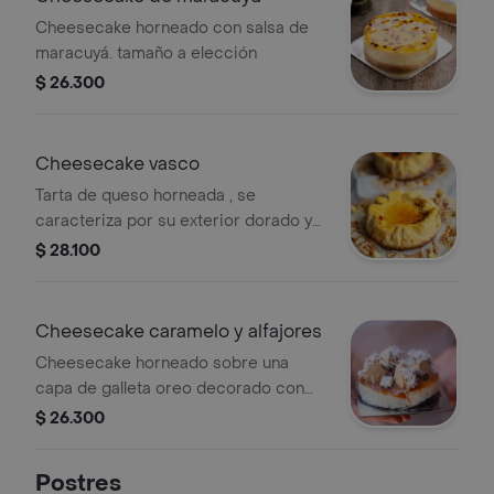
Cheesecake horneado con salsa de
maracuyá. tamaño a elección
$ 26.300
Cheesecake vasco
Tarta de queso horneada , se
caracteriza por su exterior dorado y
su interior cremoso, tamaño personal.
$ 28.100
Cheesecake caramelo y alfajores
Cheesecake horneado sobre una
capa de galleta oreo decorado con
salsa de caramelo y trocitos de
$ 26.300
alfajores de arequipe. tamaño
personal 9.5 cm de diámetro.
Postres