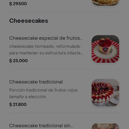
su interior cremoso, tamaño personal.
$ 29.500
Cheesecakes
Cheesecake especial de frutos
rojos ZERO
cheesecake horneado, reformulado
para mantener su estructura intacta.
Ahora sin azúcar, endulzado con
$ 25.000
alulosa y stevia.
Cheesecake tradicional
Porción tradicional de frutos rojos
tamaño a elección
$ 21.800
Cheesecake tradicional sin