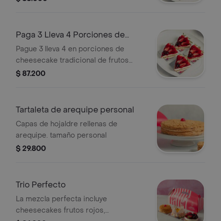
entregan tajadas).
Paga 3 Lleva 4 Porciones de
Cheesecake
Pague 3 lleva 4 en porciones de
cheesecake tradicional de frutos
rojos. (todas las porciones se
$ 87.200
entregan tajadas).
Tartaleta de arequipe personal
Capas de hojaldre rellenas de
arequipe. tamaño personal
$ 29.800
Trio Perfecto
La mezcla perfecta incluye
cheesecakes frutos rojos,