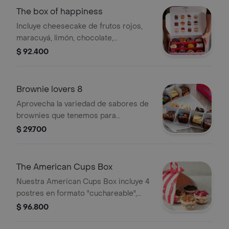
The box of happiness
Incluye cheesecake de frutos rojos,
maracuyá, limón, chocolate,
arándanos, frambuesa, pie de
$ 92.400
manzana, pie de limón, red velvet,
tartaleta de arequipe y torta selva
negra. sabores a disponibilidad de
Brownie lovers 8
tienda
Aprovecha la variedad de sabores de
brownies que tenemos para
tí.contiene 8 mini brownies surtidos.
$ 29.700
The American Cups Box
Nuestra American Cups Box incluye 4
postres en formato "cuchareable",
armados con capas perfectas de
$ 96.800
galleta, cremosidad y nuestros
mejores toppings artesanales. Incluye