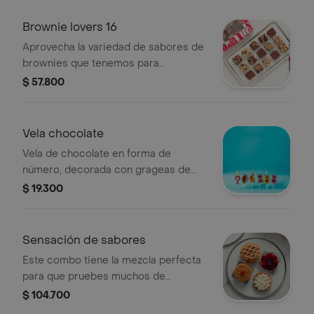
maracuya. !muchos sabores para
todos los gustos!
Brownie lovers 16
Aprovecha la variedad de sabores de
brownies que tenemos para
tí.contiene 16 mini brownies surtidos.
$ 57.800
Vela chocolate
Vela de chocolate en forma de
número, decorada con grageas de
colores. Ideal para celebraciones.
$ 19.300
Sensación de sabores
Este combo tiene la mezcla perfecta
para que pruebes muchos de
nuestros más pedidos: cheesecake
$ 104.700
de frutos rojos, tartaleta de arequipe,