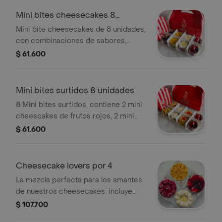
nuestras combinaciones favoritas:
Mini bites cheesecakes 8
Red Lemon, Apple Crunch, Choco
unidades
Mini bite cheesecakes de 8 unidades,
Oreo? y Chocorramo?.
con combinaciones de sabores,
cheesecake de chocolate, frutos
$ 61.600
rojos, maracuyá, y limón sabores a
disponibilidad.
Mini bites surtidos 8 unidades
8 Mini bites surtidos, contiene 2 mini
cheescakes de frutos rojos, 2 mini
tartaletas de arequipe, 2 mini pie de
$ 61.600
limón, 2 mini pie de manzana sabores
a disponibilidad.
Cheesecake lovers por 4
La mezcla perfecta para los amantes
de nuestros cheesecakes. incluye
cheesecake de frutos rojos,
$ 107.700
frambuesa achocolatadas, limón y