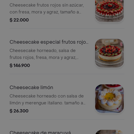
azúcar
Cheesecake frutos rojos sin azúcar,
con fresa, mora y agraz, tamaño a
elección.
$ 22.000
Cheesecake especial frutos rojos
10 px
Cheesecake horneado, salsa de
frutos rojos, fresa, mora y agraz,
tamaño a elección.
$ 146.900
Cheesecake limón
Cheesecake horneado con salsa de
limón y merengue italiano. tamaño a
elección
$ 26.300
Cheesecake de maracuyá