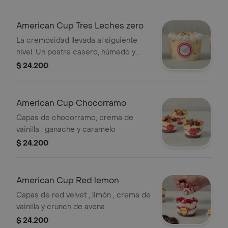
American Cup Tres Leches zero
La cremosidad llevada al siguiente
nivel. Un postre casero, húmedo y
delicioso que nunca falla como
$ 24.200
regalo.
American Cup Chocorramo
Capas de chocorramo, crema de
vainilla , ganache y caramelo
$ 24.200
American Cup Red lemon
Capas de red velvet , limón , crema de
vainilla y crunch de avena
$ 24.200