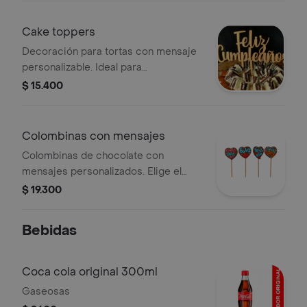
pie de manzana y pie de limón.
¡atrévete a probarlo!
Cake toppers
Decoración para tortas con mensaje
personalizable. Ideal para
celebraciones.
$ 15.400
Colombinas con mensajes
Colombinas de chocolate con
mensajes personalizados. Elige el
mensaje que prefieras.
$ 19.300
Bebidas
Coca cola original 300ml
Gaseosas