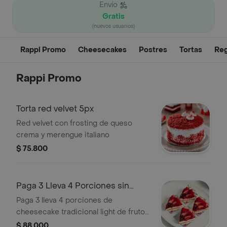
Envío
Gratis
(nuevos usuarios)
Rappi Promo
Cheesecakes
Postres
Tortas
Reg
Rappi Promo
Torta red velvet 5px
Red velvet con frosting de queso
crema y merengue italiano
$ 75.800
Paga 3 Lleva 4 Porciones sin
azucar
Paga 3 lleva 4 porciones de
cheesecake tradicional light de frutos
rojos. (todas las porciones se
$ 88.000