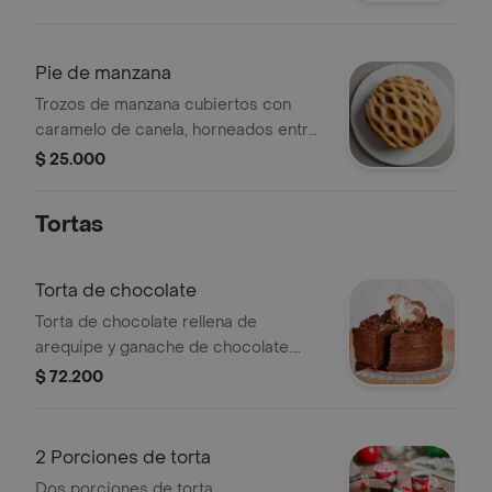
Pie de manzana
Trozos de manzana cubiertos con
caramelo de canela, horneados entre
crocante masa de pie, tamaño
$ 25.000
personal
Tortas
Torta de chocolate
Torta de chocolate rellena de
arequipe y ganache de chocolate.
tamaño a elección
$ 72.200
2 Porciones de torta
Dos porciones de torta.