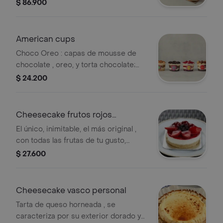
cheesecake vasco, tartaleta de
$ 86.900
arequipe. !muchos sabores para
todos los gustos!
American cups
Choco Oreo : capas de mousse de
chocolate , oreo, y torta chocolate;
Chocorramo: capas de Chocorramo,
$ 24.200
crema de vainilla , ganache y
caramelo; Apple crunch : capas de
manzana, crema de vainilla y crunch
Cheesecake frutos rojos
de avena ; Red lemon: capas de red
personal
El único, inimitable, el más original ,
velvet , limón , crema de vainilla. sabor
con todas las frutas de tu gusto,
a disponibilidad
fresas mora y agraz. La mejor receta
$ 27.600
de Cheesecake de frutos rojos.
Cheesecake vasco personal
Tarta de queso horneada , se
caracteriza por su exterior dorado y