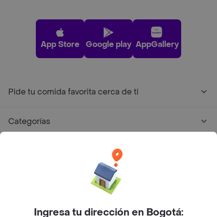
App Store
Google play
AppGallery
Pide tu comida favorita cerca de ti
Categorías
Únete a Rappi
Sobre Rappi
Facebook
Twitter
Instagram
Ingresa tu dirección en Bogotá: