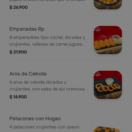
y un toque de limón que enciende
$ 26.900
todo no lo pienses pídelo ya.
Empanadas Rp
8 empanaditas tipo cóctel, doradas y
crujientes, rellenas de carne jugosa
que despierta el antojo pequeñas,
$ 21.900
pero peligrosamente adictivas.
Aros de Cebolla
6 aros de cebolla dorados y
crujientes, con salsa de ajo cremosa
que provoca repetir sin parar.
$ 14.900
Patacones con Hogao
4 patacones crujientes con queso