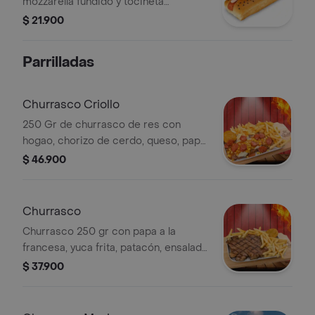
mozzarella fundido y tocineta
crocante.
$ 21.900
Parrilladas
Churrasco Criollo
250 Gr de churrasco de res con
hogao, chorizo de cerdo, queso, papa
a la francesa, yuca frita, patacón,
$ 46.900
ensalada de de lechuga, tomate y
aguacate.
Churrasco
Churrasco 250 gr con papa a la
francesa, yuca frita, patacón, ensalada
de de lechuga, tomate y aguacate.
$ 37.900