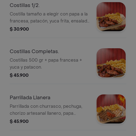
Costillas 1/2.
Costilla tamaño a elegir con papa a la
francesa, patacón, yuca frita, ensalada
de de lechuga, tomate y aguacate.
$ 30.900
Costillas Completas.
Costillas 500 gr + papa francesa +
yuca y patacon.
$ 45.900
Parrillada Llanera
Parrillada con churrasco, pechuga,
chorizo artesanal llanero, papa
francesa, yuca, patacón, ensalada de
$ 45.900
lechuga, tomate y aguacate.