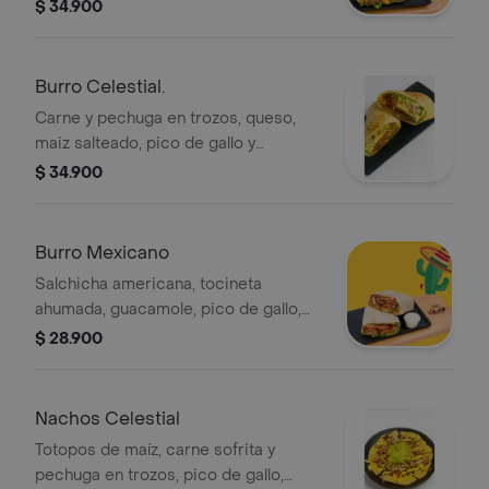
salteado.
$ 34.900
Burro Celestial.
Carne y pechuga en trozos, queso,
maiz salteado, pico de gallo y
guacamole.
$ 34.900
Burro Mexicano
Salchicha americana, tocineta
ahumada, guacamole, pico de gallo,
jalapeños y papa cabello de ángel.
$ 28.900
Nachos Celestial
Totopos de maíz, carne sofrita y
pechuga en trozos, pico de gallo,