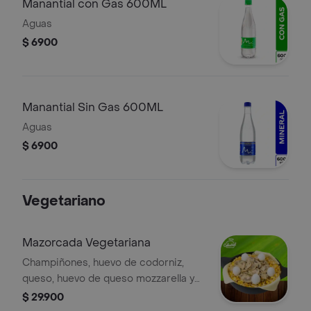
Manantial con Gas 600ML
Aguas
$ 6900
Manantial Sin Gas 600ML
Aguas
$ 6900
Vegetariano
Mazorcada Vegetariana
Champiñones, huevo de codorniz,
queso, huevo de queso mozzarella y
maíz dulce.
$ 29.900