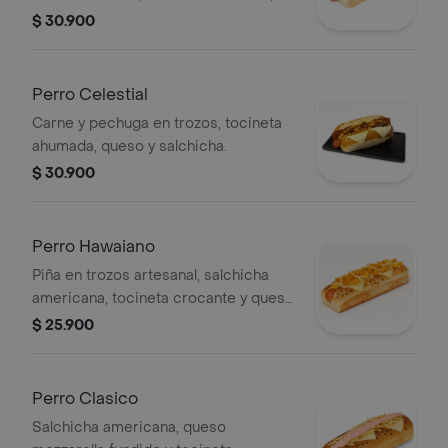
.cebolla caramelizada y salchicha
$ 30.900
americana.
Perro Celestial
Carne y pechuga en trozos, tocineta
ahumada, queso y salchicha.
$ 30.900
Perro Hawaiano
Piña en trozos artesanal, salchicha
americana, tocineta crocante y queso
mozzarella fundido.
$ 25.900
Perro Clasico
Salchicha americana, queso