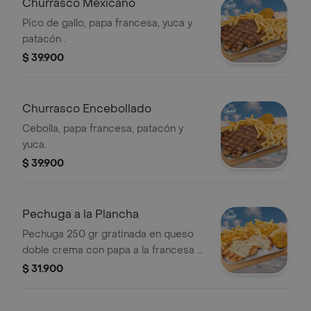
Churrasco Mexicano
Pico de gallo, papa francesa, yuca y
patacón .
$ 39.900
Churrasco Encebollado
Cebolla, papa francesa, patacón y
yuca.
$ 39.900
Pechuga a la Plancha
Pechuga 250 gr gratinada en queso
doble crema con papa a la francesa y
patacón.
$ 31.900