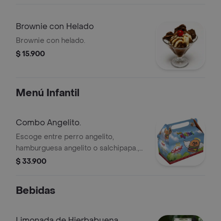
Brownie con Helado
Brownie con helado.
$ 15.900
Menú Infantil
Combo Angelito.
Escoge entre perro angelito,
hamburguesa angelito o salchipapa.,
mas papa a la francesa jugo en caja y
$ 33.900
sorpresa (abril colección de mario
bross)
Bebidas
Limonada de Hierbabuena