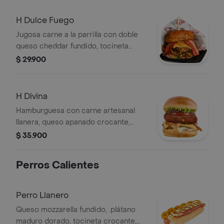
H Dulce Fuego
Jugosa carne a la parrilla con doble
queso cheddar fundido, tocineta
crocante y piña dulce en trozos.
$ 29.900
acompañada de lechuga fresca,
tomate y cebolla crispy, todo en pan
dorado con mantequilla y nuestra
H Divina
irresistible salsa fuego.una
Hamburguesa con carne artesanal
combinación perfecta entre dulce,
llanera, queso apanado crocante,
ahumado y ligeramente picante.
cheddar fundido, salsa de la casa,
$ 35.900
bacon americano y cebolla
caramelizada.
Perros Calientes
Perro Llanero
Queso mozzarella fundido, .plátano
maduro dorado, tocineta crocante,