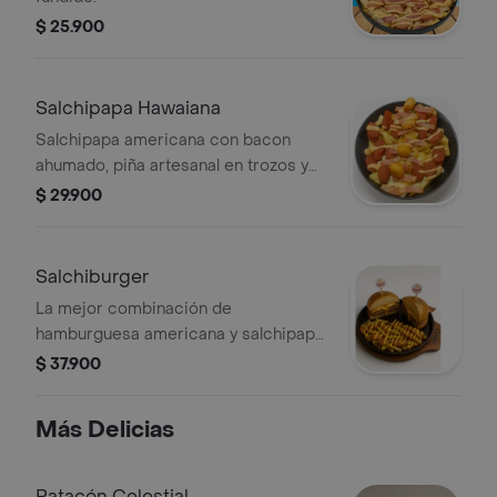
$ 25.900
Salchipapa Hawaiana
Salchipapa americana con bacon
ahumado, piña artesanal en trozos y
queso gratinado.
$ 29.900
Salchiburger
La mejor combinación de
hamburguesa americana y salchipapa
americana con queso cheddar
$ 37.900
fundido y salsa americana
Más Delicias
Patacón Celestial