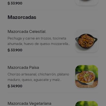
guacamole artesanal y queso cheddar
$ 33.900
fundido .
Mazorcadas
Mazorcada Celestial.
Pechuga y carne en trozos, tocineta
ahumada, huevo de queso mozzarella
y maíz dulce .
$ 33.900
Mazorcada Paisa
Chorizo artesanal, chicharrón, plátano
maduro, queso, aguacate y maíz
dulce.
$ 34.900
Mazorcada Vegetariana