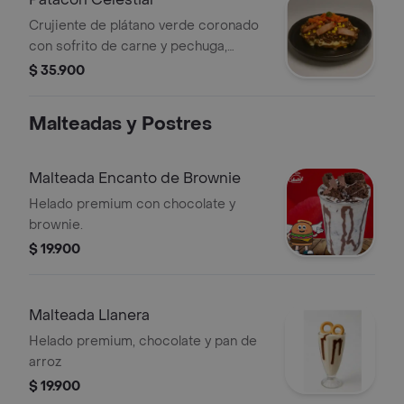
Crujiente de plátano verde coronado
con sofrito de carne y pechuga,
tocineta ahumada, maíz dulce,
$ 35.900
mozzarella fundido y piquillos
cremosos
Malteadas y Postres
Malteada Encanto de Brownie
Helado premium con chocolate y
brownie.
$ 19.900
Malteada Llanera
Helado premium, chocolate y pan de
arroz
$ 19.900