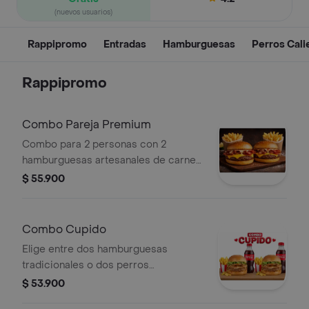
(nuevos usuarios)
Rappipromo
Entradas
Hamburguesas
Perros Cali
Rappipromo
Combo Pareja Premium
Combo para 2 personas con 2
hamburguesas artesanales de carne
de res, pan brioche suave, queso
$ 55.900
cheddar derretido, tocineta crujiente
y salsa americana de la casa. incluye 2
porciones medianas de papas a la
Combo Cupido
francesa crocantes.
Elige entre dos hamburguesas
tradicionales o dos perros
tradicionales o combinados, mas dos
$ 53.900
porciones medianas de papas a la