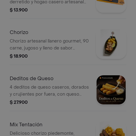
derretido y hogao casero artesanal
sabor auténtico que te hace volver
$ 13.900
por más.
Chorizo
Chorizo artesanal llanero gourmet, 90
carne, jugoso y lleno de sabor
auténtico acompañado de papas
$ 18.900
criollas doradas: puro antojo sin
culpa.
Deditos de Queso
4 deditos de queso caseros, dorados
y crujientes por fuera, con queso
derretido que se estira en cada
$ 27.900
mordida irresistibles y hechos para
antojar.
Mix Tentación
Delicioso chorizo piedemonte,