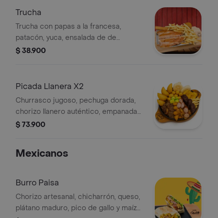
Trucha
Trucha con papas a la francesa,
patacón, yuca, ensalada de de
lechuga, tomate y aguacate.
$ 38.900
Picada Llanera X2
Churrasco jugoso, pechuga dorada,
chorizo llanero auténtico, empanadas
crocantes, arepas de queso, papa
$ 73.900
criolla, papa francesa, patacón, queso
apanado y aguacate.
Mexicanos
Burro Paisa
Chorizo artesanal, chicharrón, queso,
plátano maduro, pico de gallo y maíz