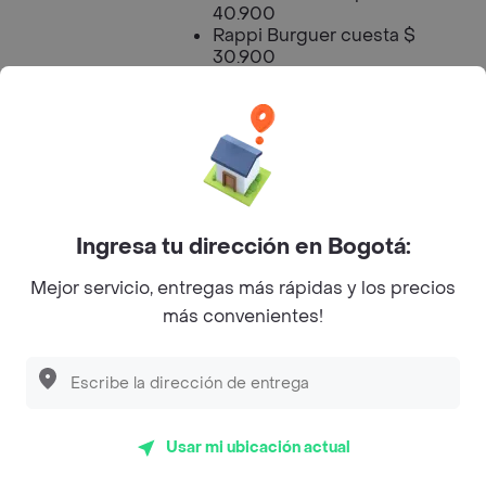
40.900
Rappi Burguer cuesta $
30.900
Horario de
11:30:00
Apertura
Horario de
21:30:00
Cierre
Ingresa tu dirección en Bogotá:
Mejor servicio, entregas más rápidas y los precios
más convenientes!
Celestial - Puente Aranda
Menú a Domicilio
4.2
(34)
Usar mi ubicación actual
Hamburguesa