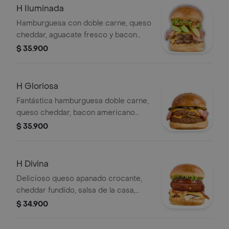
H Iluminada
Hamburguesa con doble carne, queso
cheddar, aguacate fresco y bacon
americano asado
$ 35.900
H Gloriosa
Fantástica hamburguesa doble carne,
queso cheddar, bacon americano
asado y pepinillos.
$ 35.900
H Divina
Delicioso queso apanado crocante,
cheddar fundido, salsa de la casa,
bacon americano y cebolla
$ 34.900
caramelizada.