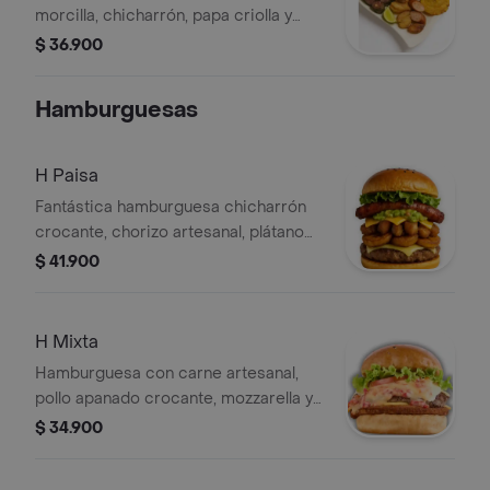
morcilla, chicharrón, papa criolla y
patacón.
$ 36.900
Hamburguesas
H Paisa
Fantástica hamburguesa chicharrón
crocante, chorizo artesanal, plátano
maduro dorado, mozzarella y cheddar
$ 41.900
fundidos, coronado con guacamole
artesanal
H Mixta
Hamburguesa con carne artesanal,
pollo apanado crocante, mozzarella y
cheddar fundidos con piquillos
$ 34.900
cremosos.