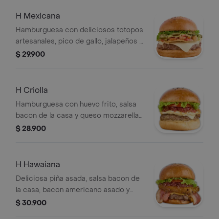
H Mexicana
Hamburguesa con deliciosos totopos
artesanales, pico de gallo, jalapeños y
guacamole.
$ 29.900
H Criolla
Hamburguesa con huevo frito, salsa
bacon de la casa y queso mozzarella
fundido.
$ 28.900
H Hawaiana
Deliciosa piña asada, salsa bacon de
la casa, bacon americano asado y
cheddar fundido.
$ 30.900