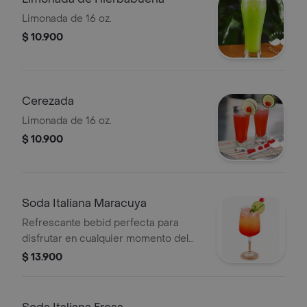
Limonada de 16 oz.
$ 10.900
Cerezada
Limonada de 16 oz.
$ 10.900
Soda Italiana Maracuya
Refrescante bebid perfecta para
disfrutar en cualquier momento del
día, con un toque burbujeante y
$ 13.900
afrutado que te encantará. ¡una
opción ligera y deliciosa!