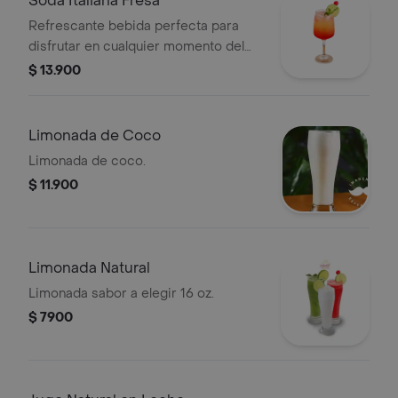
Soda Italiana Fresa
Refrescante bebida perfecta para
disfrutar en cualquier momento del
día, con un toque burbujeante y
$ 13.900
afrutado que te encantará. ¡una
opción ligera y deliciosa!
Limonada de Coco
Limonada de coco.
$ 11.900
Limonada Natural
Limonada sabor a elegir 16 oz.
$ 7900