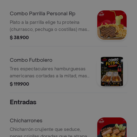
fritas y cocacola de 250 ml. ¡una
combinación irresistible!
Combo Parrilla Personal Rp
Plato a la parrilla elige tu proteína
(churrasco, pechuga o costillas) mas
ensaladas y limonada
$ 38.900
Combo Futbolero
Tres espectaculares hamburguesas
americanas cortadas a la mitad, mas
dos porciones de papa crocante
$ 119.900
bañado en queso cheddar, tocineta
crocante y 1 cocacola familiar 1.5
Entradas
litros
Chicharrones
Chicharrón crujiente que seduce,
papas criollas doradas que te atrapan