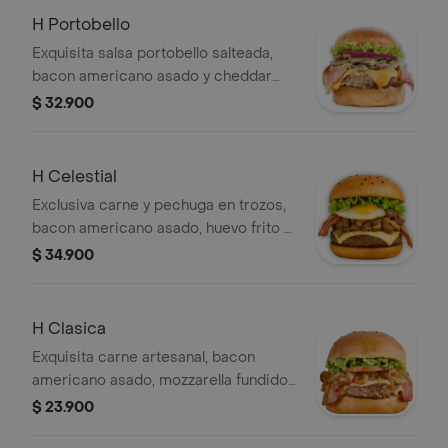
H Portobello
Exquisita salsa portobello salteada,
bacon americano asado y cheddar
fundido.
$ 32.900
H Celestial
Exclusiva carne y pechuga en trozos,
bacon americano asado, huevo frito y
cebolla caramelizada.
$ 34.900
H Clasica
Exquisita carne artesanal, bacon
americano asado, mozzarella fundido
y cebolla grille.
$ 23.900