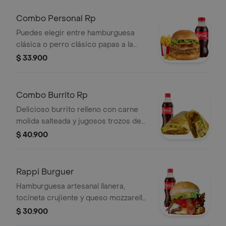
francesa y dos gaseosas de 400 ml.
Combo Personal Rp
Puedes elegir entre hamburguesa
clásica o perro clásico papas a la
francesa y gaseosa de 400 ml.
$ 33.900
Combo Burrito Rp
Delicioso burrito relleno con carne
molida salteada y jugosos trozos de
pechuga, acompañado de tocineta
$ 40.900
ahumada crujiente y queso mozzarella
derretido. incluye totopos de maíz,
fresco pico de gallo y guacamole
Rappi Burguer
cremoso que realzan todo su sabor.
Hamburguesa artesanal llanera,
acompañado de coca cola 250
tocineta crujiente y queso mozzarella,
servida en un pan a base de papa con
$ 30.900
salsa de piquillos cremosos. papas