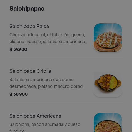
Salchipapas
Salchipapa Paisa
Chorizo artesanal, chicharrón, queso,
plátano maduro, salchicha americana
y papa francesa.
$ 39.900
Salchipapa Criolla
Salchicha americana con carne
desmechada, plátano maduro dorado,
maíz dulce, hogao casero, guacamole
$ 38.900
artesanal y queso apanado crocante.
Salchipapa Americana
Salchicha, bacon ahumada y queso
fundido.