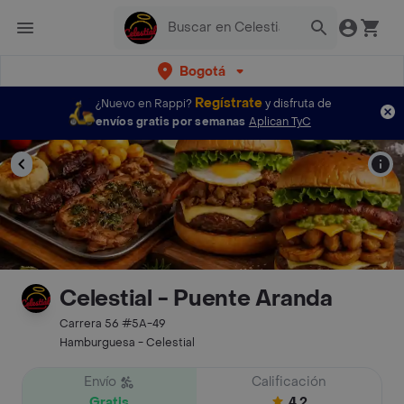
Bogotá
Regístrate
¿Nuevo en Rappi?
y disfruta de
envíos gratis por semanas
Aplican TyC
Celestial - Puente Aranda
Carrera 56 #5A-49
Hamburguesa - Celestial
Envío
Calificación
Gratis
4.2