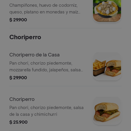
Champiñones, huevo de codorniz,
queso, platano en monedas y maíz
dulce.
$ 29.900
Choriperro
Choriperro de la Casa
Pan chori, chorizo piedemonte,
mozzarella fundido, jalapeños, salsa
de la casa, chimichurri y porción
$ 29.900
mediana de papa a la francesa
Choriperro
Pan chori, chorizo piedemonte, salsa
de la casa y chimichurri
$ 25.900