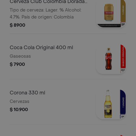
Cerveza Club Colombia Dorada
Lta 330ml
Tipo de cerveza: Lager. % Alcohol:
4.7%. País de origen: Colombia
$ 8900
Coca Cola Original 400 ml
Gaseosas
$ 7900
Corona 330 ml
Cervezas
$ 10.900